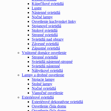
Kúpeľňové svietidlá
Lustre
Nástenné svietidlá
Nočné lampy
Osvetlenie kuchynskej linky
Stojanové svietidlá
Stolové svietidlá
Stropné svietidlá
Svietidlá nad obrazy
Závesné svietidlá
Zápustné svietidlá
Vnútorné domáce osvetlenie
Stropné svietidlá
Svietidlá nástenné-stropné
Svietidlá nástenné
Nábytkové svietidlá
Lampy a drobné osvetlenie
Stojacie lampy
Stolné lampy
Nočné svietidlá
Vianočné osvetlenie
Exteriérové svietidlá
Exteriérové dekoratívne svietidlá
Osvetlenie čísla domu
Osvetlenie čísla domu