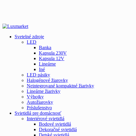
Svetelné zdroje
LED
Banka
Kapsula 230V
Kapsula 12V
Lineárne
Iné
LED pásiky
Halogénové žiarovky
Neintegrované kompaktné žiarivky
Lineárne žiarivky
Výbojky
Autožiarovky
Príslušenstvo
Svietidlá pre domácnosť
Interiérové svietidlá
Bodové svietidlá
Dekoračné svietidlá
Detské svietidlá