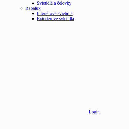
Svietidlá a čelovky
Rabalux
Interiérové svietidlá
Exteriérové svietidlá
Login