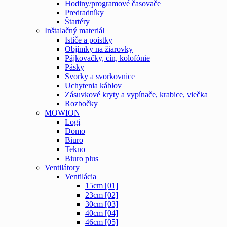
Hodiny/programové časovače
Predradníky
Štartéry
Inštalačný materiál
Ističe a poistky
Objímky na žiarovky
Pájkovačky, cín, kolofónie
Pásky
Svorky a svorkovnice
Uchytenia káblov
Zásuvkové kryty a vypínače, krabice, viečka
Rozbočky
MOWION
Logi
Domo
Biuro
Tekno
Biuro plus
Ventilátory
Ventilácia
15cm [01]
23cm [02]
30cm [03]
40cm [04]
46cm [05]