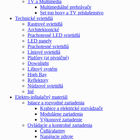
TV a Multimedia
Multimediálné prehrávače
Set top boxy a TV príslušenstvo
Technické svietidlá
Rastrové svietidlá
Architektonické
Prachotesné LED svietidlá
LED panely
Prachotesné svietidlá
Líniové svietidlá
Plafóny (aj pivničné)
Downlight
Lištový systém
High Bay
Reflektory
Núdzové svietidlá
Iné
Elektro-inštalačný materiál
Istiace a rozvodné zariadenia
Krabice a elektrické rozvádzače
Modulárne zariadenia
Výkonové zariadenie
Ovládacie a kontrolné zariadenia
Čidlá/alarmy
Napájacie zdroje