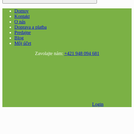
Domov
Kontakt
O nás
Doprava a platba
Predajne
Blog
Môj účet
Zavolajte nám:
+421 948 094 681
Login