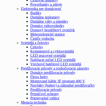
Cestovné adaptéry
Powerbanky a zdroje
Elektronika pre domácnosť
Budíky
Digitálne teplomery
Digitálne váhy a minútky
Domáce videovrátniky
Domový bezdrôtový zvonček
Meteorologické stanice
Čističe vzduchu
Svietidlá a čelovky
Čelovky
Kempingové a cyklosvietidlá
LED pracovné svietidlá
Nabíjacie ručné LED svietidlá
Vreckové batériové LED svietidlá
Predlžovacie prívody a rozbočovacie zásuvky
Domáce predlžovacie prívody
Flexo šnúry
Montované káble 3F program 400 V
Navijáky (bubny) a záhradné predlžovačky
Predlžovacie prívody
Prepäťové ochrany
Priemyselné vidlice
Meracia technika