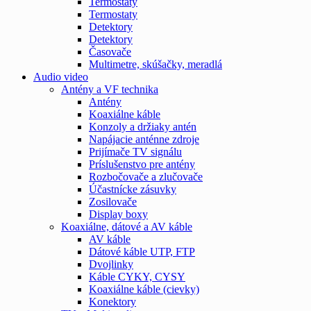
Termostaty
Termostaty
Detektory
Detektory
Časovače
Multimetre, skúšačky, meradlá
Audio video
Antény a VF technika
Antény
Koaxiálne káble
Konzoly a držiaky antén
Napájacie anténne zdroje
Prijímače TV signálu
Príslušenstvo pre antény
Rozbočovače a zlučovače
Účastnícke zásuvky
Zosilovače
Display boxy
Koaxiálne, dátové a AV káble
AV káble
Dátové káble UTP, FTP
Dvojlinky
Káble CYKY, CYSY
Koaxiálne káble (cievky)
Konektory