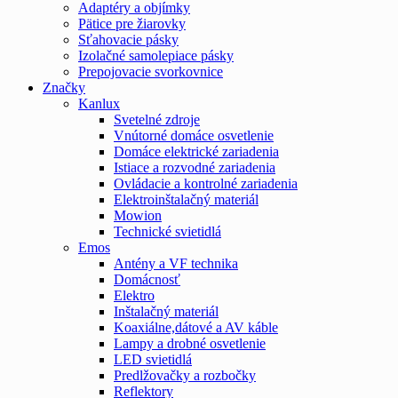
Adaptéry a objímky
Pätice pre žiarovky
Sťahovacie pásky
Izolačné samolepiace pásky
Prepojovacie svorkovnice
Značky
Kanlux
Svetelné zdroje
Vnútorné domáce osvetlenie
Domáce elektrické zariadenia
Istiace a rozvodné zariadenia
Ovládacie a kontrolné zariadenia
Elektroinštalačný materiál
Mowion
Technické svietidlá
Emos
Antény a VF technika
Domácnosť
Elektro
Inštalačný materiál
Koaxiálne,dátové a AV káble
Lampy a drobné osvetlenie
LED svietidlá
Predlžovačky a rozbočky
Reflektory