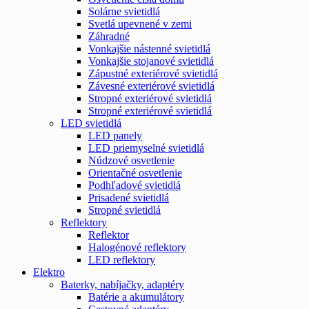
Solárne svietidlá
Svetlá upevnené v zemi
Záhradné
Vonkajšie nástenné svietidlá
Vonkajšie stojanové svietidlá
Zápustné exteriérové svietidlá
Závesné exteriérové svietidlá
Stropné exteriérové svietidlá
Stropné exteriérové svietidlá
LED svietidlá
LED panely
LED priemyselné svietidlá
Núdzové osvetlenie
Orientačné osvetlenie
Podhľadové svietidlá
Prisadené svietidlá
Stropné svietidlá
Reflektory
Reflektor
Halogénové reflektory
LED reflektory
Elektro
Baterky, nabíjačky, adaptéry
Batérie a akumulátory