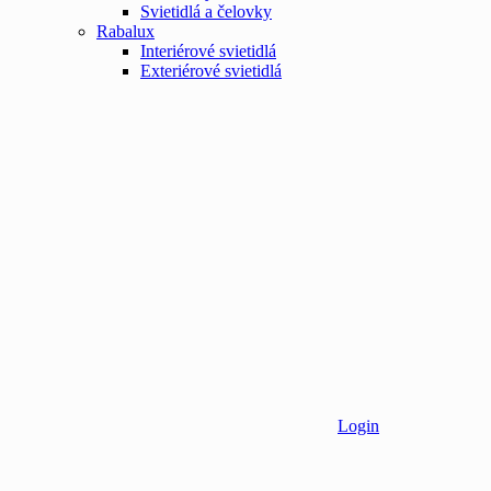
Svietidlá a čelovky
Rabalux
Interiérové svietidlá
Exteriérové svietidlá
Login