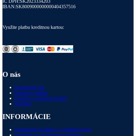
IČ DPH:SK2023334203
IBAN:SK8009000000000404357516
Využite platbu kreditnou kartou:
O nás
Kontaktujte nás
Doprava a platba
Predajne a otváracie hodiny
Novinky
INFORMÁCIE
Odstúpenie od zmluvy a vrátenie tovaru
Formulár na odstúpenie od zmluvy