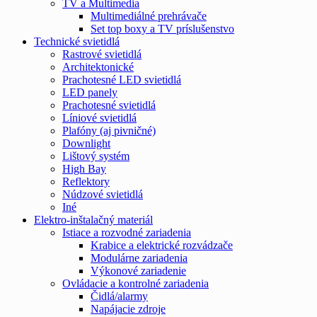
TV a Multimedia
Multimediálné prehrávače
Set top boxy a TV príslušenstvo
Technické svietidlá
Rastrové svietidlá
Architektonické
Prachotesné LED svietidlá
LED panely
Prachotesné svietidlá
Líniové svietidlá
Plafóny (aj pivničné)
Downlight
Lištový systém
High Bay
Reflektory
Núdzové svietidlá
Iné
Elektro-inštalačný materiál
Istiace a rozvodné zariadenia
Krabice a elektrické rozvádzače
Modulárne zariadenia
Výkonové zariadenie
Ovládacie a kontrolné zariadenia
Čidlá/alarmy
Napájacie zdroje