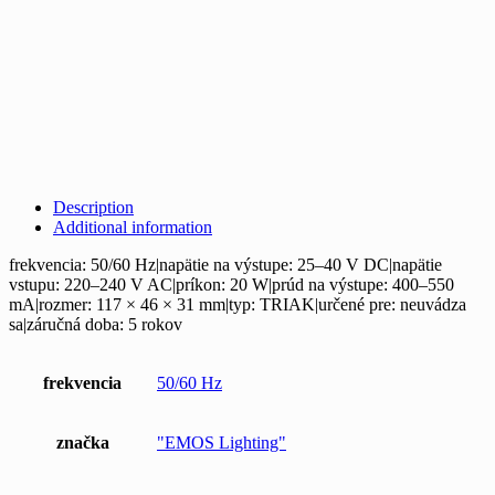
Description
Additional information
frekvencia: 50/60 Hz|napätie na výstupe: 25–40 V DC|napätie
vstupu: 220–240 V AC|príkon: 20 W|prúd na výstupe: 400–550
mA|rozmer: 117 × 46 × 31 mm|typ: TRIAK|určené pre: neuvádza
sa|záručná doba: 5 rokov
frekvencia
50/60 Hz
značka
"EMOS Lighting"