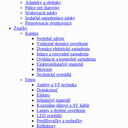
Adaptéry a objímky
Pätice pre žiarovky
Sťahovacie pásky
Izolačné samolepiace pásky
Prepojovacie svorkovnice
Značky
Kanlux
Svetelné zdroje
Vnútorné domáce osvetlenie
Domáce elektrické zariadenia
Istiace a rozvodné zariadenia
Ovládacie a kontrolné zariadenia
Elektroinštalačný materiál
Mowion
Technické svietidlá
Emos
Antény a VF technika
Domácnosť
Elektro
Inštalačný materiál
Koaxiálne,dátové a AV káble
Lampy a drobné osvetlenie
LED svietidlá
Predlžovačky a rozbočky
Reflektory