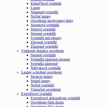
Kúpeľňové svietidlá
Lustre
Nástenné svietidlá
Nočné lampy
Osvetlenie kuchynskej linky
Stojanové svietidlá
Stolové svietidlá
Stropné svietidlá
Svietidlá nad obrazy
Závesné svietidlá
Zápustné svietidlá
Vnútorné domáce osvetlenie
Stropné svietidlá
Svietidlá nástenné-stropné
Svietidlá nástenné
Nábytkové svietidlá
Lampy a drobné osvetlenie
Stojacie lampy
Stolné lampy
Nočné svietidlá
Vianočné osvetlenie
Exteriérové svietidlá
Exteriérové dekoratívne svietidlá
Osvetlenie čísla domu
Osvetlenie čísla domu