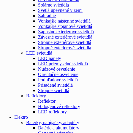
Solárne svietidlá
Svetlá upevnené v zemi
Záhradné
Vonkajšie nástenné svietidlá
Vonkajšie stojanové svietidlá
Zápustné exteriérové svietidlá
Závesné exteriérové svietidlá
Stropné exteriérové svietidlá
Stropné exteriérové svietidlá
LED svietidlá
LED panely
LED priemyselné svietidlá
Núdzové osvetlenie
Orientačné osvetlenie
Podhľadové svietidlá
Prisadené svietidlá
Stropné svietidlá
Reflektory
Reflektor
Halogénové reflektory
LED reflektory
Elektro
Baterky, nabíjačky, adaptéry
Batérie a akumulátory