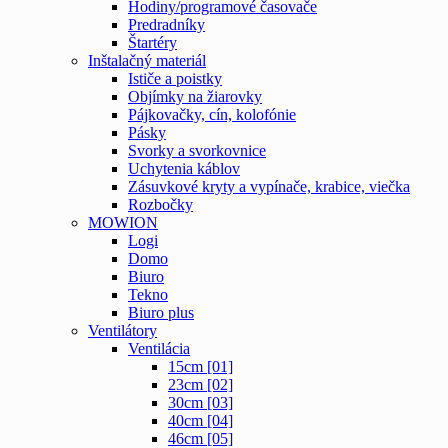
Hodiny/programové časovače
Predradníky
Štartéry
Inštalačný materiál
Ističe a poistky
Objímky na žiarovky
Pájkovačky, cín, kolofónie
Pásky
Svorky a svorkovnice
Uchytenia káblov
Zásuvkové kryty a vypínače, krabice, viečka
Rozbočky
MOWION
Logi
Domo
Biuro
Tekno
Biuro plus
Ventilátory
Ventilácia
15cm [01]
23cm [02]
30cm [03]
40cm [04]
46cm [05]