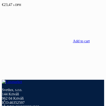
€
23,47
s DPH
Add to cart
Svetlux, s.r.o.
144 Kriváň
962 04 Kriváň
IČO:46352597