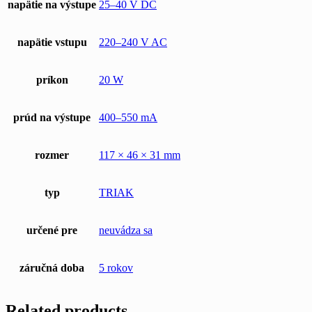
napätie na výstupe
25–40 V DC
napätie vstupu
220–240 V AC
príkon
20 W
prúd na výstupe
400–550 mA
rozmer
117 × 46 × 31 mm
typ
TRIAK
určené pre
neuvádza sa
záručná doba
5 rokov
Related products