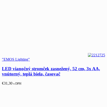
"EMOS Lighting"
LED vianočný stromček zasnežený, 52 cm, 3x AA,
vnútorný, teplá biela, časovač
€
31,30
s DPH