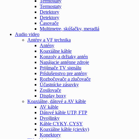
Termostaty
Termostaty
Detektory
Detektory
Časovače
Multimetre, skúšačky, meradlá
Audio video
Antény a VF technika
Antény
Koaxiálne káble
Konzoly a držiaky antén
Napájacie anténne zdroje
Prijímače TV signálu
Príslušenstvo pre antény
Rozbočovače a zlučovače
Účastnícke zásuvky
Zosilovače
Display boxy
Koaxiálne, dátové a AV káble
AV káble
Dátové káble UTP, FTP
Dvojlinky
Káble CYKY, CYSY
Koaxiálne káble (cievky)
Konektory