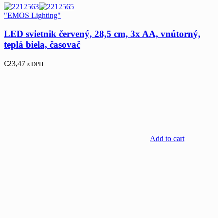
"EMOS Lighting"
LED svietnik červený, 28,5 cm, 3x AA, vnútorný,
teplá biela, časovač
€
23,47
s DPH
Add to cart