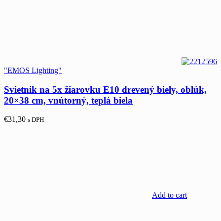
"EMOS Lighting"
Svietnik na 5x žiarovku E10 drevený biely, oblúk,
20×38 cm, vnútorný, teplá biela
€
31,30
s DPH
Add to cart