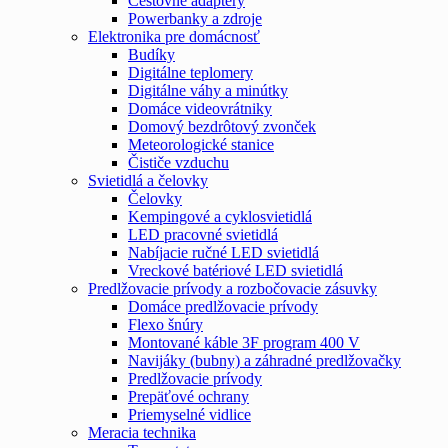
Cestovné adaptéry
Powerbanky a zdroje
Elektronika pre domácnosť
Budíky
Digitálne teplomery
Digitálne váhy a minútky
Domáce videovrátniky
Domový bezdrôtový zvonček
Meteorologické stanice
Čističe vzduchu
Svietidlá a čelovky
Čelovky
Kempingové a cyklosvietidlá
LED pracovné svietidlá
Nabíjacie ručné LED svietidlá
Vreckové batériové LED svietidlá
Predlžovacie prívody a rozbočovacie zásuvky
Domáce predlžovacie prívody
Flexo šnúry
Montované káble 3F program 400 V
Navijáky (bubny) a záhradné predlžovačky
Predlžovacie prívody
Prepäťové ochrany
Priemyselné vidlice
Meracia technika