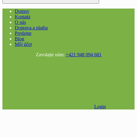
Domov
Kontakt
O nás
Doprava a platba
Predajne
Blog
Môj účet
Zavolajte nám:
+421 948 094 681
Login