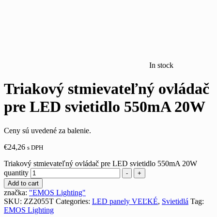
In stock
Triakový stmievateľný ovládač
pre LED svietidlo 550mA 20W
Ceny sú uvedené za balenie.
€
24,26
s DPH
Triakový stmievateľný ovládač pre LED svietidlo 550mA 20W
quantity
-
+
Add to cart
značka:
"EMOS Lighting"
SKU:
ZZ2055T
Categories:
LED panely VEĽKÉ
,
Svietidlá
Tag:
EMOS Lighting