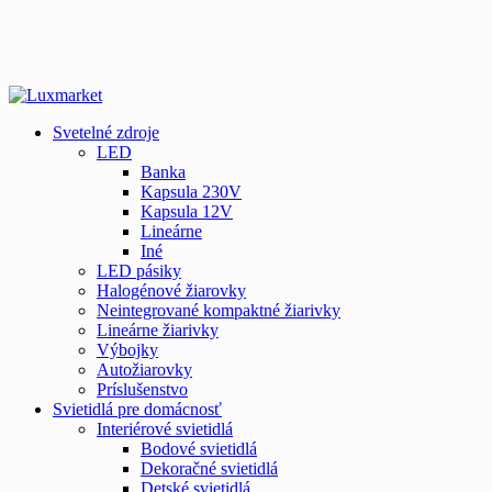
Svetelné zdroje
LED
Banka
Kapsula 230V
Kapsula 12V
Lineárne
Iné
LED pásiky
Halogénové žiarovky
Neintegrované kompaktné žiarivky
Lineárne žiarivky
Výbojky
Autožiarovky
Príslušenstvo
Svietidlá pre domácnosť
Interiérové svietidlá
Bodové svietidlá
Dekoračné svietidlá
Detské svietidlá