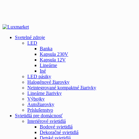
Svetelné zdroje
LED
Banka
Kapsula 230V
Kapsula 12V
Lineárne
Iné
LED pásiky
Halogénové žiarovky
Neintegrované kompaktné žiarivky
Lineárne žiarivky
Výbojky
Autožiarovky
Príslušenstvo
Svietidlá pre domácnosť
Interiérové svietidlá
Bodové svietidlá
Dekoračné svietidlá
Detské svietidlá