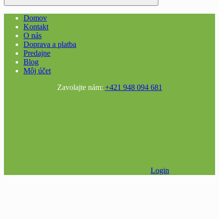
Domov
Kontakt
O nás
Doprava a platba
Predajne
Blog
Môj účet
Zavolajte nám:
+421 948 094 681
Login