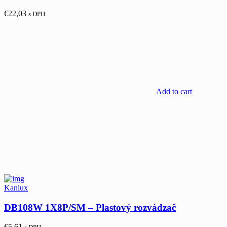
€
22,03
s DPH
Add to cart
Kanlux
DB108W 1X8P/SM – Plastový rozvádzač
€
5,61