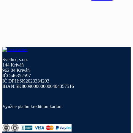
Svetlux, s.r.o.
144 Kriváň
962 04 Kriváň
IČO:46352597
IČ DPH:SK2023334203
IBAN:SK8009000000000404357516
Využite platbu kreditnou kartou: