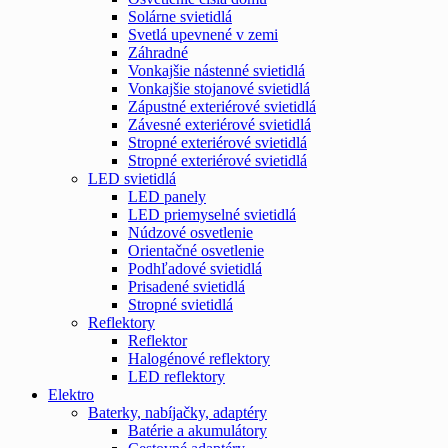
Solárne svietidlá
Svetlá upevnené v zemi
Záhradné
Vonkajšie nástenné svietidlá
Vonkajšie stojanové svietidlá
Zápustné exteriérové svietidlá
Závesné exteriérové svietidlá
Stropné exteriérové svietidlá
Stropné exteriérové svietidlá
LED svietidlá
LED panely
LED priemyselné svietidlá
Núdzové osvetlenie
Orientačné osvetlenie
Podhľadové svietidlá
Prisadené svietidlá
Stropné svietidlá
Reflektory
Reflektor
Halogénové reflektory
LED reflektory
Elektro
Baterky, nabíjačky, adaptéry
Batérie a akumulátory