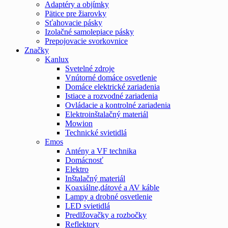
Adaptéry a objímky
Pätice pre žiarovky
Sťahovacie pásky
Izolačné samolepiace pásky
Prepojovacie svorkovnice
Značky
Kanlux
Svetelné zdroje
Vnútorné domáce osvetlenie
Domáce elektrické zariadenia
Istiace a rozvodné zariadenia
Ovládacie a kontrolné zariadenia
Elektroinštalačný materiál
Mowion
Technické svietidlá
Emos
Antény a VF technika
Domácnosť
Elektro
Inštalačný materiál
Koaxiálne,dátové a AV káble
Lampy a drobné osvetlenie
LED svietidlá
Predlžovačky a rozbočky
Reflektory