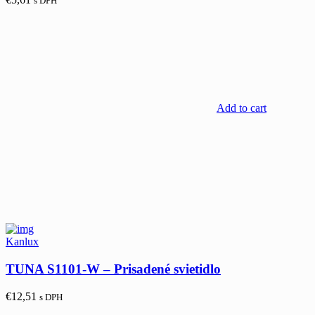
s DPH
Add to cart
Kanlux
TUNA S1101-W – Prisadené svietidlo
€
12,51
s DPH