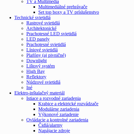
TV a Multimedia
Multimediálné prehrávače
Set top boxy a TV príslušenstvo
Technické svietidlá
Rastrové svietidlá
Architektonické
Prachotesné LED svietidlá
LED panely
Prachotesné svietidlá
Líniové svietidlá
Plafóny (aj pivničné)
Downlight
Lištový systém
High Bay
Reflektory
Núdzové svietidlá
Iné
Elektro-inštalačný materiál
Istiace a rozvodné zariadenia
Krabice a elektrické rozvádzače
Modulárne zariadenia
Výkonové zariadenie
Ovládacie a kontrolné zariadenia
Čidlá/alarmy
Napájacie zdroje