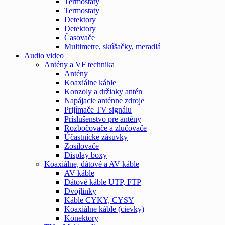
Termostaty
Termostaty
Detektory
Detektory
Časovače
Multimetre, skúšačky, meradlá
Audio video
Antény a VF technika
Antény
Koaxiálne káble
Konzoly a držiaky antén
Napájacie anténne zdroje
Prijímače TV signálu
Príslušenstvo pre antény
Rozbočovače a zlučovače
Účastnícke zásuvky
Zosilovače
Display boxy
Koaxiálne, dátové a AV káble
AV káble
Dátové káble UTP, FTP
Dvojlinky
Káble CYKY, CYSY
Koaxiálne káble (cievky)
Konektory