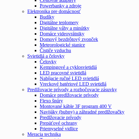
Cestovné adaptéry
Powerbanky a zdroje
Elektronika pre domácnosť
Budíky
Digitálne teplomery
Digitálne váhy a minútky
Domáce videovrátniky
Domový bezdrôtový zvonček
Meteorologické stanice
Čističe vzduchu
Svietidlá a čelovky
Čelovky
Kempingové a cyklosvietidlá
LED pracovné svietidlá
Nabíjacie ručné LED svietidlá
Vreckové batériové LED svietidlá
Predlžovacie prívody a rozbočovacie zásuvky
Domáce predlžovacie prívody
Flexo šnúry
Montované káble 3F program 400 V
Navijáky (bubny) a záhradné predlžovačky
Predlžovacie prívody
Prepäťové ochrany
Priemyselné vidlice
Meracia technika