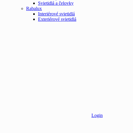
Svietidlá a čelovky
Rabalux
Interiérové svietidlá
Exteriérové svietidlá
Login