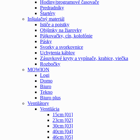
Hodiny/programové časovače
Predradníky
Štartéry
Inštalačný materiál
Ističe a poistky
Objímky na žiarovky
Pájkovačky, cín, kolofónie
Pásky
Svorky a svorkovnice
Uchytenia káblov
Zásuvkové kryty a vypínače, krabice, viečka
Rozbočky
MOWION
Logi
Domo
Biuro
Tekno
Biuro plus
Ventilátory
Ventilácia
15cm [01]
23cm [02]
30cm [03]
40cm [04]
46cm [05]