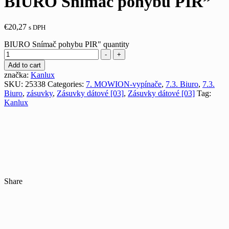
BIURO Snímač pohybu PIR”
€
20,27
s DPH
BIURO Snímač pohybu PIR" quantity
-
+
Add to cart
značka:
Kanlux
SKU:
25338
Categories:
7. MOWION-vypínače
,
7.3. Biuro
,
7.3.
Biuro
,
zásuvky
,
Zásuvky dátové [03]
,
Zásuvky dátové [03]
Tag:
Kanlux
Share