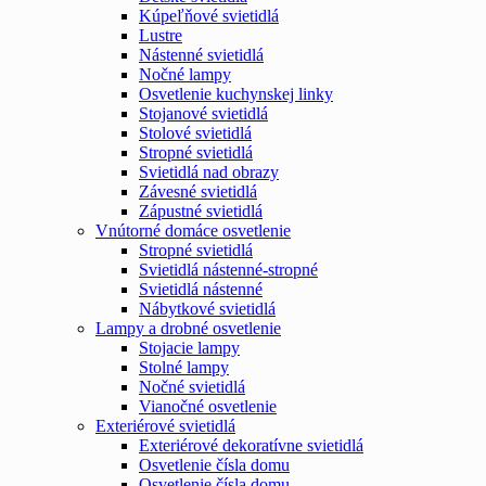
Kúpeľňové svietidlá
Lustre
Nástenné svietidlá
Nočné lampy
Osvetlenie kuchynskej linky
Stojanové svietidlá
Stolové svietidlá
Stropné svietidlá
Svietidlá nad obrazy
Závesné svietidlá
Zápustné svietidlá
Vnútorné domáce osvetlenie
Stropné svietidlá
Svietidlá nástenné-stropné
Svietidlá nástenné
Nábytkové svietidlá
Lampy a drobné osvetlenie
Stojacie lampy
Stolné lampy
Nočné svietidlá
Vianočné osvetlenie
Exteriérové svietidlá
Exteriérové dekoratívne svietidlá
Osvetlenie čísla domu
Osvetlenie čísla domu