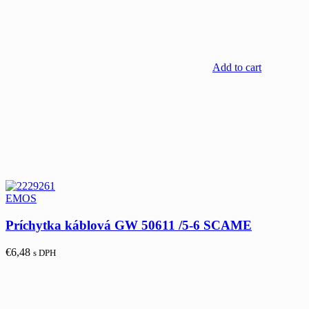
Add to cart
EMOS
Príchytka káblová GW 50611 /5-6 SCAME
€
6,48
s DPH