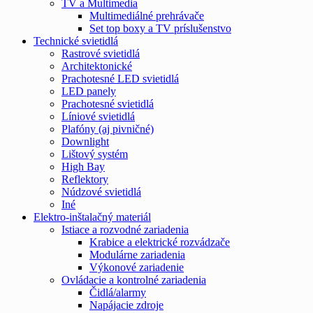
TV a Multimedia
Multimediálné prehrávače
Set top boxy a TV príslušenstvo
Technické svietidlá
Rastrové svietidlá
Architektonické
Prachotesné LED svietidlá
LED panely
Prachotesné svietidlá
Líniové svietidlá
Plafóny (aj pivničné)
Downlight
Lištový systém
High Bay
Reflektory
Núdzové svietidlá
Iné
Elektro-inštalačný materiál
Istiace a rozvodné zariadenia
Krabice a elektrické rozvádzače
Modulárne zariadenia
Výkonové zariadenie
Ovládacie a kontrolné zariadenia
Čidlá/alarmy
Napájacie zdroje