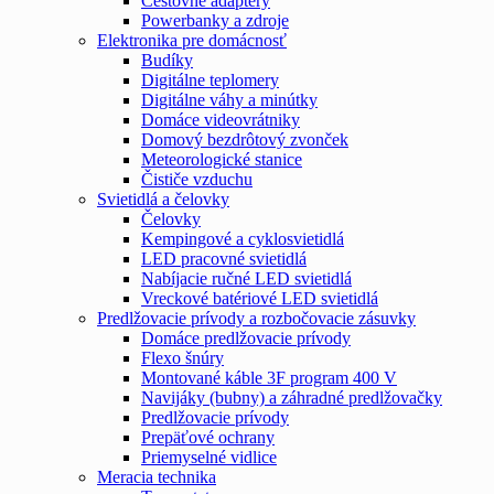
Cestovné adaptéry
Powerbanky a zdroje
Elektronika pre domácnosť
Budíky
Digitálne teplomery
Digitálne váhy a minútky
Domáce videovrátniky
Domový bezdrôtový zvonček
Meteorologické stanice
Čističe vzduchu
Svietidlá a čelovky
Čelovky
Kempingové a cyklosvietidlá
LED pracovné svietidlá
Nabíjacie ručné LED svietidlá
Vreckové batériové LED svietidlá
Predlžovacie prívody a rozbočovacie zásuvky
Domáce predlžovacie prívody
Flexo šnúry
Montované káble 3F program 400 V
Navijáky (bubny) a záhradné predlžovačky
Predlžovacie prívody
Prepäťové ochrany
Priemyselné vidlice
Meracia technika