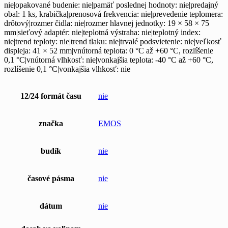
nie|opakované budenie: nie|pamäť poslednej hodnoty: nie|predajný
obal: 1 ks, krabička|prenosová frekvencia: nie|prevedenie teplomera:
drôtový|rozmer čidla: nie|rozmer hlavnej jednotky: 19 × 58 × 75
mm|sieťový adaptér: nie|teplotná výstraha: nie|teplotný index:
nie|trend teploty: nie|trend tlaku: nie|trvalé podsvietenie: nie|veľkosť
displeja: 41 × 52 mm|vnútorná teplota: 0 °C až +60 °C, rozlíšenie
0,1 °C|vnútorná vlhkosť: nie|vonkajšia teplota: -40 °C až +60 °C,
rozlíšenie 0,1 °C|vonkajšia vlhkosť: nie
12/24 formát času
nie
značka
EMOS
budík
nie
časové pásma
nie
dátum
nie