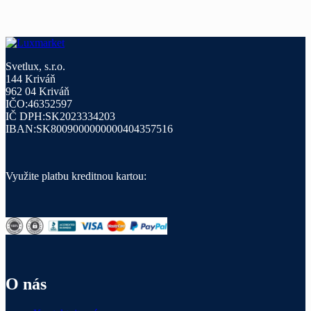
Svetlux, s.r.o.
144 Kriváň
962 04 Kriváň
IČO:46352597
IČ DPH:SK2023334203
IBAN:SK8009000000000404357516
Využite platbu kreditnou kartou:
O nás