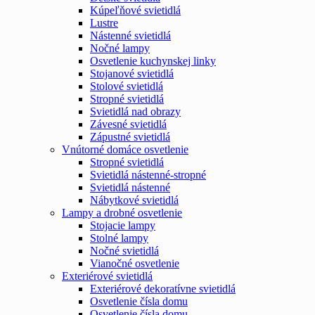
Kúpeľňové svietidlá
Lustre
Nástenné svietidlá
Nočné lampy
Osvetlenie kuchynskej linky
Stojanové svietidlá
Stolové svietidlá
Stropné svietidlá
Svietidlá nad obrazy
Závesné svietidlá
Zápustné svietidlá
Vnútorné domáce osvetlenie
Stropné svietidlá
Svietidlá nástenné-stropné
Svietidlá nástenné
Nábytkové svietidlá
Lampy a drobné osvetlenie
Stojacie lampy
Stolné lampy
Nočné svietidlá
Vianočné osvetlenie
Exteriérové svietidlá
Exteriérové dekoratívne svietidlá
Osvetlenie čísla domu
Osvetlenie čísla domu