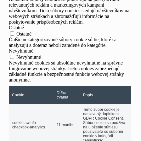
relevantných reklám a marketingových kampaní
návštevníkom. Tieto súbory cookies sledujú návštevníkov na
webových stránkach a zhromažďujú informácie na
poskytovanie prispôsobených reklám.
Ostatné
Ostatné
Ďalšie nekategorizované súbory cookie sú tie, ktoré sa
analyzujú a doteraz neboli zaradené do kategórie.
Nevyhnutné
Nevyhnutné
Nevyhnutné cookies sú absolútne nevyhnutné na správne
fungovanie webovej stránky. Tieto cookies zabezpečujú
základné funkcie a bezpečnostné funkcie webovej stránky
anonymne.
Dĺžka
Cookie
Popis
trvania
Tento súbor cookie je
nastavený doplnkom
GDPR Cookie Consent.
cookielawinfo-
Súbor cookie sa používa
11 months
checkbox-analytics
na uloženie súhlasu
používateľa so súbormi
cookie v kategórii
"Analytické".