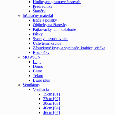
Hodiny/programové časovače
Predradníky
Štartéry
Inštalačný materiál
Ističe a poistky
Objímky na žiarovky
Pájkovačky, cín, kolofónie
Pásky
Svorky a svorkovnice
Uchytenia káblov
Zásuvkové kryty a vypínače, krabice, viečka
Rozbočky
MOWION
Logi
Domo
Biuro
Tekno
Biuro plus
Ventilátory
Ventilácia
15cm [01]
23cm [02]
30cm [03]
40cm [04]
46cm [05]