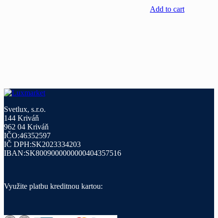
Add to cart
Svetlux, s.r.o.
144 Kriváň
962 04 Kriváň
IČO:46352597
IČ DPH:SK2023334203
IBAN:SK8009000000000404357516
Využite platbu kreditnou kartou: