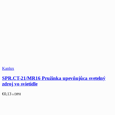
Kanlux
SPR.CT-21/MR16 Pružinka upevňujůca svetelný
zdroj vo svietidle
€
0,13
s DPH