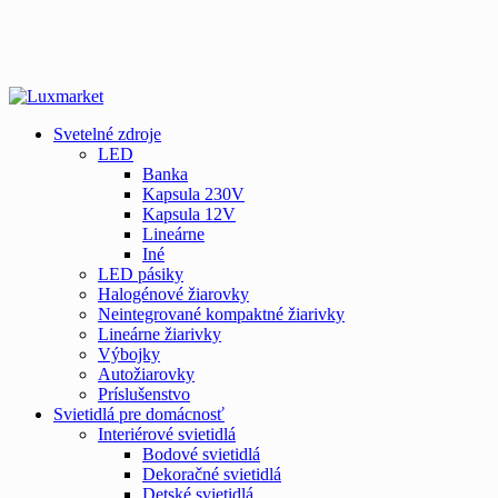
Svetelné zdroje
LED
Banka
Kapsula 230V
Kapsula 12V
Lineárne
Iné
LED pásiky
Halogénové žiarovky
Neintegrované kompaktné žiarivky
Lineárne žiarivky
Výbojky
Autožiarovky
Príslušenstvo
Svietidlá pre domácnosť
Interiérové svietidlá
Bodové svietidlá
Dekoračné svietidlá
Detské svietidlá