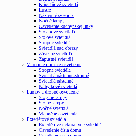
Kúpeľňové svietidlá
Lustre
Nástenné svietidlá
Nočné lampy
Osvetlenie kuchynskej linky
Stojanové svietidlá
Stolové svietidlá
Stropné svietidlá
Svietidlá nad obrazy
Závesné svietidlá
Zápustné svietidlá
Vnútorné domáce osvetlenie
Stropné svietidlá
Svietidlá nástenné-stropné
Svietidlá nástenné
Nábytkové svietidlá
Lampy a drobné osvetlenie
Stojacie lampy
Stolné lampy
Nočné svietidlá
Vianočné osvetlenie
Exteriérové svietidlá
Exteriérové dekoratívne svietidlá
Osvetlenie čísla domu
Osvetlenie čísla domu