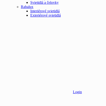
Svietidlá a čelovky
Rabalux
Interiérové svietidlá
Exteriérové svietidlá
Login