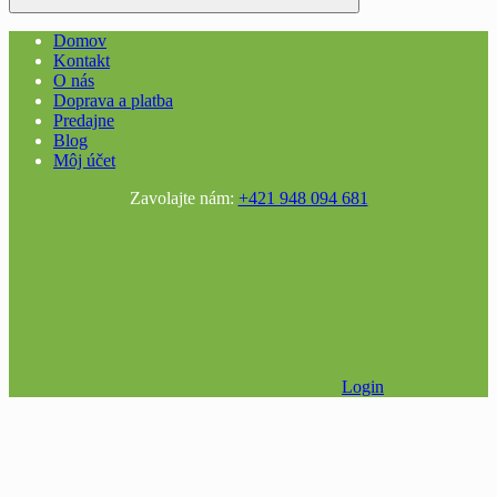
Domov
Kontakt
O nás
Doprava a platba
Predajne
Blog
Môj účet
Zavolajte nám:
+421 948 094 681
Login