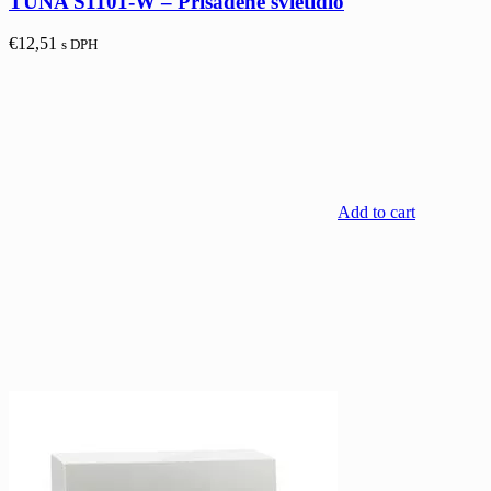
TUNA S1101-W – Prisadené svietidlo
€
12,51
s DPH
Add to cart