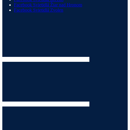
Facebook Svietidlá Žiar nad Hronom
Facebook Svietidlá Zvolen