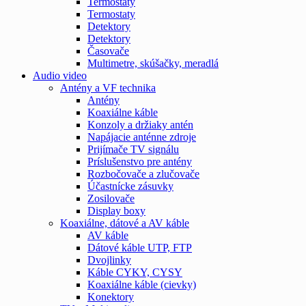
Termostaty
Termostaty
Detektory
Detektory
Časovače
Multimetre, skúšačky, meradlá
Audio video
Antény a VF technika
Antény
Koaxiálne káble
Konzoly a držiaky antén
Napájacie anténne zdroje
Prijímače TV signálu
Príslušenstvo pre antény
Rozbočovače a zlučovače
Účastnícke zásuvky
Zosilovače
Display boxy
Koaxiálne, dátové a AV káble
AV káble
Dátové káble UTP, FTP
Dvojlinky
Káble CYKY, CYSY
Koaxiálne káble (cievky)
Konektory