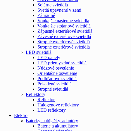
Solárne svietidlá
Svetlá upevnené v zemi
Záhradné
Vonkajšie nástenné svietidlá
Vonkajšie stojanové svietidlá
Zápustné exteriérové svietidlá
Závesné exteriérové svietidlá
Stropné exteriérové svietidlá
Stropné exteriérové svietidlá
LED svietidlá
LED panely
LED priemyselné svietidlá
Núdzové osvetlenie
Orientačné osvetlenie
Podhľadové svietidlá
Prisadené svietidlá
Stropné svietidlá
Reflektory
Reflektor
Halogénové reflektory
LED reflektory
Elektro
Baterky, nabíjačky, adaptéry
Batérie a akumulátory