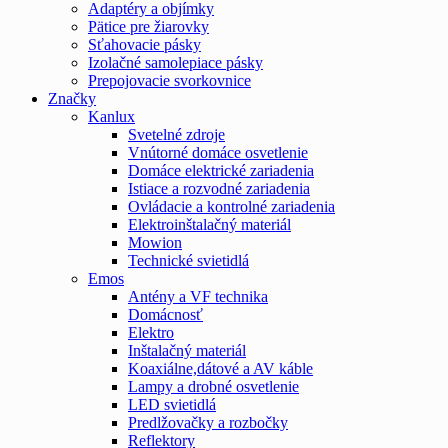
Adaptéry a objímky
Pätice pre žiarovky
Sťahovacie pásky
Izolačné samolepiace pásky
Prepojovacie svorkovnice
Značky
Kanlux
Svetelné zdroje
Vnútorné domáce osvetlenie
Domáce elektrické zariadenia
Istiace a rozvodné zariadenia
Ovládacie a kontrolné zariadenia
Elektroinštalačný materiál
Mowion
Technické svietidlá
Emos
Antény a VF technika
Domácnosť
Elektro
Inštalačný materiál
Koaxiálne,dátové a AV káble
Lampy a drobné osvetlenie
LED svietidlá
Predlžovačky a rozbočky
Reflektory