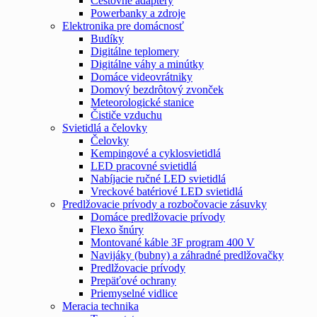
Cestovné adaptéry
Powerbanky a zdroje
Elektronika pre domácnosť
Budíky
Digitálne teplomery
Digitálne váhy a minútky
Domáce videovrátniky
Domový bezdrôtový zvonček
Meteorologické stanice
Čističe vzduchu
Svietidlá a čelovky
Čelovky
Kempingové a cyklosvietidlá
LED pracovné svietidlá
Nabíjacie ručné LED svietidlá
Vreckové batériové LED svietidlá
Predlžovacie prívody a rozbočovacie zásuvky
Domáce predlžovacie prívody
Flexo šnúry
Montované káble 3F program 400 V
Navijáky (bubny) a záhradné predlžovačky
Predlžovacie prívody
Prepäťové ochrany
Priemyselné vidlice
Meracia technika