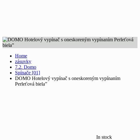
Home
zásuvky
7.2. Domo
Spínače [01]
DOMO Hotelový vypínač s oneskoreným vypínaním
Perleťová biela”
In stock