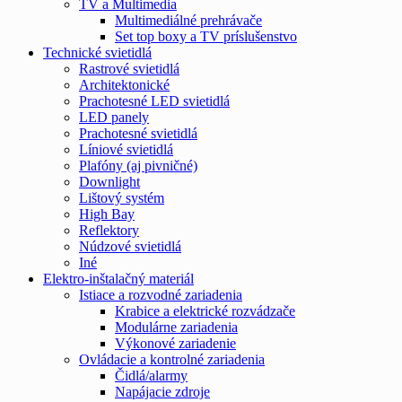
TV a Multimedia
Multimediálné prehrávače
Set top boxy a TV príslušenstvo
Technické svietidlá
Rastrové svietidlá
Architektonické
Prachotesné LED svietidlá
LED panely
Prachotesné svietidlá
Líniové svietidlá
Plafóny (aj pivničné)
Downlight
Lištový systém
High Bay
Reflektory
Núdzové svietidlá
Iné
Elektro-inštalačný materiál
Istiace a rozvodné zariadenia
Krabice a elektrické rozvádzače
Modulárne zariadenia
Výkonové zariadenie
Ovládacie a kontrolné zariadenia
Čidlá/alarmy
Napájacie zdroje