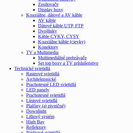
Zosilovače
Display boxy
Koaxiálne, dátové a AV káble
AV káble
Dátové káble UTP, FTP
Dvojlinky
Káble CYKY, CYSY
Koaxiálne káble (cievky)
Konektory
TV a Multimedia
Multimediálné prehrávače
Set top boxy a TV príslušenstvo
Technické svietidlá
Rastrové svietidlá
Architektonické
Prachotesné LED svietidlá
LED panely
Prachotesné svietidlá
Líniové svietidlá
Plafóny (aj pivničné)
Downlight
Lištový systém
High Bay
Reflektory
Núdzové svietidlá