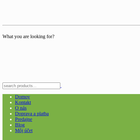
What you are looking for?
Domov
Kontakt
O nás
Doprava a platba
Predajne
Blog
Môj účet