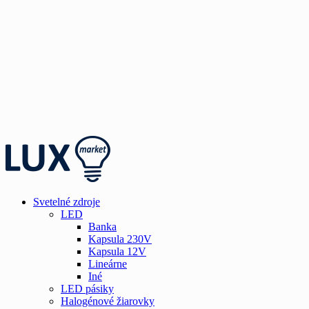
Svetelné zdroje
LED
Banka
Kapsula 230V
Kapsula 12V
Lineárne
Iné
LED pásiky
Halogénové žiarovky