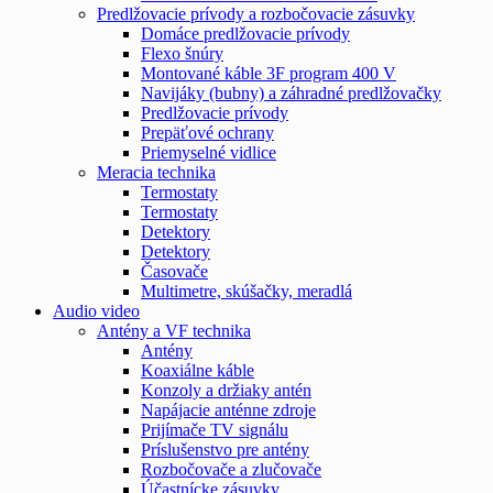
Predlžovacie prívody a rozbočovacie zásuvky
Domáce predlžovacie prívody
Flexo šnúry
Montované káble 3F program 400 V
Navijáky (bubny) a záhradné predlžovačky
Predlžovacie prívody
Prepäťové ochrany
Priemyselné vidlice
Meracia technika
Termostaty
Termostaty
Detektory
Detektory
Časovače
Multimetre, skúšačky, meradlá
Audio video
Antény a VF technika
Antény
Koaxiálne káble
Konzoly a držiaky antén
Napájacie anténne zdroje
Prijímače TV signálu
Príslušenstvo pre antény
Rozbočovače a zlučovače
Účastnícke zásuvky