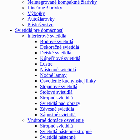
Neintegrované kompaktné žiarivky
Lineárne žiarivky
Výbojky
Autožiarovky
Príslušenstvo
Svietidlá pre domácnosť
Interiérové svietidlá
Bodové svietidlá
Dekoračné svietidlá
Detské svietidlá
Kúpeľňové svietidlá
Lustre
Nástenné svietidlá
Nočné lampy
Osvetlenie kuchynskej linky
Stojanové svietidlá
Stolové svietidlá
Stropné svietidlá
Svietidlá nad obrazy
Závesné svietidlá
Zápustné svietidlá
Vnútorné domáce osvetlenie
Stropné svietidlá
Svietidlá nástenné-stropné
Svietidlá nástenné