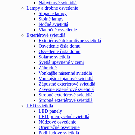
Nábytkové svietidlá
Lampy a drobné osvetlenie
Stojacie lampy
Stolné lampy
Nočné svietidlá
Vianočné osvetlenie
Exteriérové svietidlá
Exteriérové dekoratívne svietidlá
Osvetlenie čísla domu
Osvetlenie čísla domu
Solárne svietidlá
Svetlá upevnené v zemi
Záhradné
Vonkajšie nástenné svietidlá
Vonkajšie stojanové svietidlá
Zápustné exteriérové svietidlá
Závesné exteriérové svietidlá
Stropné exteriérové svietidlá
Stropné exteriérové svietidlá
LED svietidlá
LED panely
LED priemyselné svietidlá
Núdzové osvetlenie
Orientačné osvetlenie
Podhľadové svietidlá