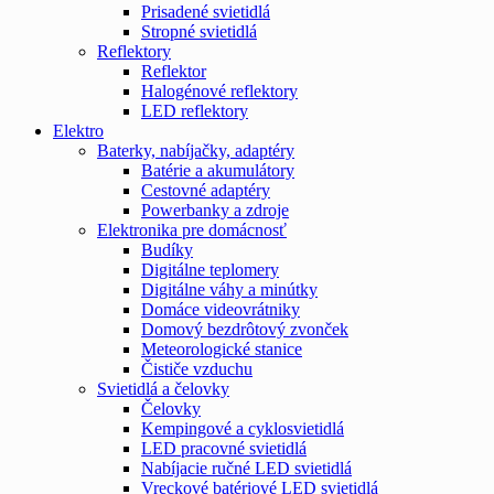
Prisadené svietidlá
Stropné svietidlá
Reflektory
Reflektor
Halogénové reflektory
LED reflektory
Elektro
Baterky, nabíjačky, adaptéry
Batérie a akumulátory
Cestovné adaptéry
Powerbanky a zdroje
Elektronika pre domácnosť
Budíky
Digitálne teplomery
Digitálne váhy a minútky
Domáce videovrátniky
Domový bezdrôtový zvonček
Meteorologické stanice
Čističe vzduchu
Svietidlá a čelovky
Čelovky
Kempingové a cyklosvietidlá
LED pracovné svietidlá
Nabíjacie ručné LED svietidlá
Vreckové batériové LED svietidlá