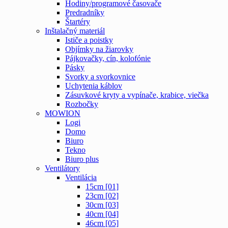
Hodiny/programové časovače
Predradníky
Štartéry
Inštalačný materiál
Ističe a poistky
Objímky na žiarovky
Pájkovačky, cín, kolofónie
Pásky
Svorky a svorkovnice
Uchytenia káblov
Zásuvkové kryty a vypínače, krabice, viečka
Rozbočky
MOWION
Logi
Domo
Biuro
Tekno
Biuro plus
Ventilátory
Ventilácia
15cm [01]
23cm [02]
30cm [03]
40cm [04]
46cm [05]