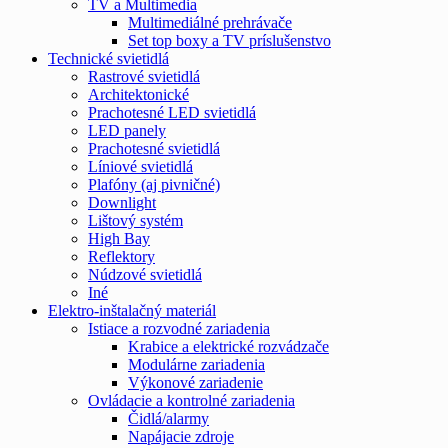
TV a Multimedia
Multimediálné prehrávače
Set top boxy a TV príslušenstvo
Technické svietidlá
Rastrové svietidlá
Architektonické
Prachotesné LED svietidlá
LED panely
Prachotesné svietidlá
Líniové svietidlá
Plafóny (aj pivničné)
Downlight
Lištový systém
High Bay
Reflektory
Núdzové svietidlá
Iné
Elektro-inštalačný materiál
Istiace a rozvodné zariadenia
Krabice a elektrické rozvádzače
Modulárne zariadenia
Výkonové zariadenie
Ovládacie a kontrolné zariadenia
Čidlá/alarmy
Napájacie zdroje