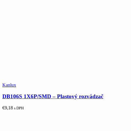
Kanlux
DB106S 1X6P/SMD – Plastový rozvádzač
€
9,18
s DPH