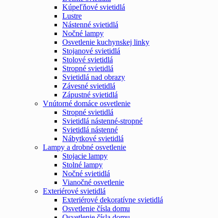
Kúpeľňové svietidlá
Lustre
Nástenné svietidlá
Nočné lampy
Osvetlenie kuchynskej linky
Stojanové svietidlá
Stolové svietidlá
Stropné svietidlá
Svietidlá nad obrazy
Závesné svietidlá
Zápustné svietidlá
Vnútorné domáce osvetlenie
Stropné svietidlá
Svietidlá nástenné-stropné
Svietidlá nástenné
Nábytkové svietidlá
Lampy a drobné osvetlenie
Stojacie lampy
Stolné lampy
Nočné svietidlá
Vianočné osvetlenie
Exteriérové svietidlá
Exteriérové dekoratívne svietidlá
Osvetlenie čísla domu
Osvetlenie čísla domu