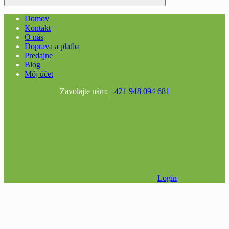
Domov
Kontakt
O nás
Doprava a platba
Predajne
Blog
Môj účet
Zavolajte nám:
+421 948 094 681
Login