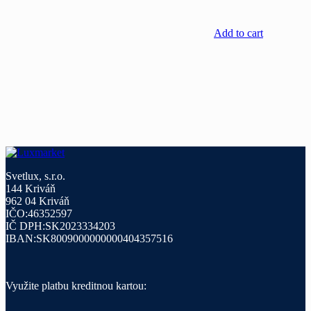
Add to cart
Svetlux, s.r.o.
144 Kriváň
962 04 Kriváň
IČO:46352597
IČ DPH:SK2023334203
IBAN:SK8009000000000404357516
Využite platbu kreditnou kartou: