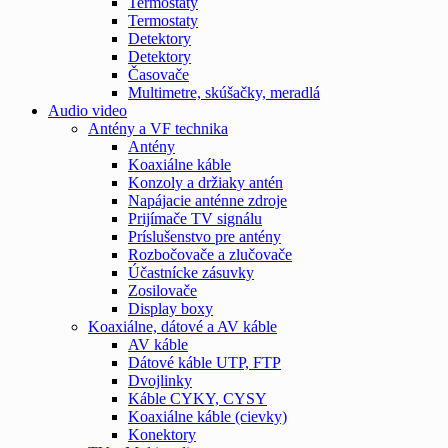
Termostaty
Termostaty
Detektory
Detektory
Časovače
Multimetre, skúšačky, meradlá
Audio video
Antény a VF technika
Antény
Koaxiálne káble
Konzoly a držiaky antén
Napájacie anténne zdroje
Prijímače TV signálu
Príslušenstvo pre antény
Rozbočovače a zlučovače
Účastnícke zásuvky
Zosilovače
Display boxy
Koaxiálne, dátové a AV káble
AV káble
Dátové káble UTP, FTP
Dvojlinky
Káble CYKY, CYSY
Koaxiálne káble (cievky)
Konektory