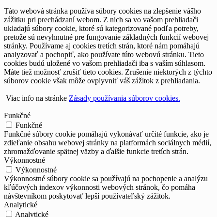
Táto webová stránka používa súbory cookies na zlepšenie vášho
zážitku pri prechádzaní webom. Z nich sa vo vašom prehliadači
ukladajú súbory cookie, ktoré sú kategorizované podľa potreby,
pretože sú nevyhnutné pre fungovanie základných funkcií webovej
stránky. Používame aj cookies tretích strán, ktoré nám pomáhajú
analyzovať a pochopiť, ako používate túto webovú stránku. Tieto
cookies budú uložené vo vašom prehliadači iba s vaším súhlasom.
Máte tiež možnosť zrušiť tieto cookies. Zrušenie niektorých z týchto
súborov cookie však môže ovplyvniť váš zážitok z prehliadania.
Viac info na stránke
Zásady používania súborov cookies.
Funkčné
Funkčné
Funkčné súbory cookie pomáhajú vykonávať určité funkcie, ako je
zdieľanie obsahu webovej stránky na platformách sociálnych médií,
zhromažďovanie spätnej väzby a ďalšie funkcie tretích strán.
Výkonnostné
Výkonnostné
Výkonnostné súbory cookie sa používajú na pochopenie a analýzu
kľúčových indexov výkonnosti webových stránok, čo pomáha
návštevníkom poskytovať lepší používateľský zážitok.
Analytické
Analytické