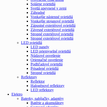
Solárne svietidlá
Svetlá upevnené v zemi
Záhradné
Vonkajšie nástenné svietidlá
Vonkajšie stojanové svietidlá
Zápustné exteriérové svietidlá
Závesné exteriérové svietidlá
Stropné exteriérové svietidlá
Stropné exteriérové svietidlá
LED svietidlá
LED panely
LED priemyselné svietidlá
Núdzové osvetlenie
Orientačné osvetlenie
Podhľadové svietidlá
Prisadené svietidlá
Stropné svietidlá
Reflektory
Reflektor
Halogénové reflektory
LED reflektory
Elektro
Baterky, nabíjačky, adaptéry
Batérie a akumulátory