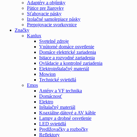
Adaptéry a objímky
Pätice pre žiarovky
Sťahovacie pásky
Izolačné samolepiace pásky
Prepojovacie svorkovnice
Značky
Kanlux
Svetelné zdroje
Vnútorné domáce osvetlenie
Domáce elektrické zariadenia
Istiace a rozvodné zariadenia
Ovládacie a kontrolné zariadenia
Elektroinštalačný materiál
Mowion
Technické svietidlá
Emos
Antény a VF technika
Domácnosť
Elektro
Inštalačný materiál
Koaxiálne,dátové a AV káble
Lampy a drobné osvetlenie
LED svietidlá
Predlžovačky a rozbočky
Reflektory