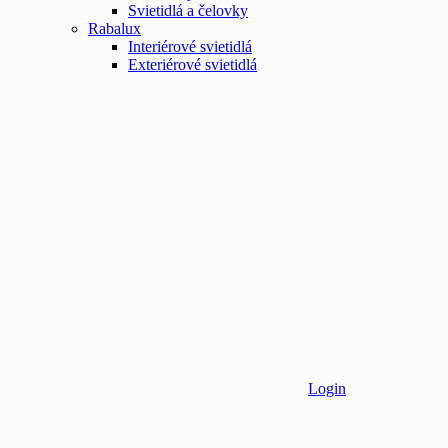
Svietidlá a čelovky
Rabalux
Interiérové svietidlá
Exteriérové svietidlá
Login