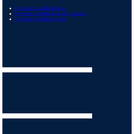
Facebook Svietidlá Brezno
Facebook Svietidlá Žiar nad Hronom
Facebook Svietidlá Zvolen