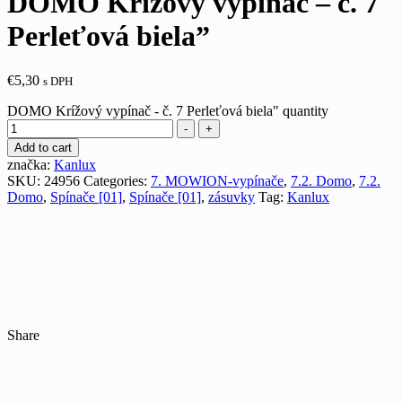
DOMO Krížový vypínač – č. 7
Perleťová biela”
€
5,30
s DPH
DOMO Krížový vypínač - č. 7 Perleťová biela" quantity
-
+
Add to cart
značka:
Kanlux
SKU:
24956
Categories:
7. MOWION-vypínače
,
7.2. Domo
,
7.2.
Domo
,
Spínače [01]
,
Spínače [01]
,
zásuvky
Tag:
Kanlux
Share