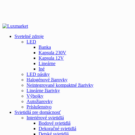
Svetelné zdroje
LED
Banka
Kapsula 230V
Kapsula 12V
Lineárne
Iné
LED pásiky
Halogénové žiarovky
Neintegrované kompaktné žiarivky
Lineárne žiarivky
Výbojky
Autožiarovky
Príslušenstvo
Svietidlá pre domácnosť
Interiérové svietidlá
Bodové svietidlá
Dekoračné svietidlá
Detské svietidlá