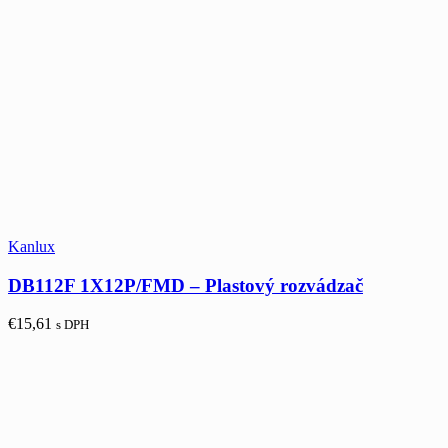
Kanlux
DB112F 1X12P/FMD – Plastový rozvádzač
€
15,61
s DPH