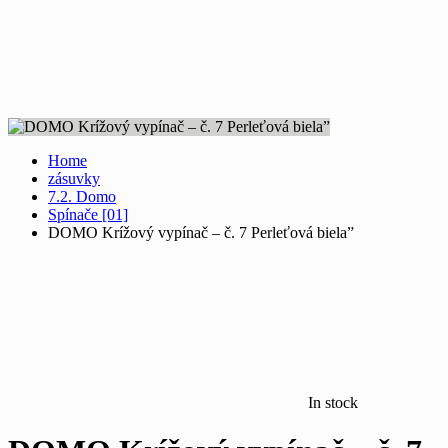
Home
zásuvky
7.2. Domo
Spínače [01]
DOMO Krížový vypínač – č. 7 Perleťová biela”
In stock