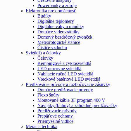
Cestovné adaptéry
Powerbanky a zdroje
Elektronika pre domácnosť
Budíky
Digitálne teplomery
Digitálne váhy a minútky
Domáce videovrátniky
Domový bezdrôtový zvonček
Meteorologické stanice
Čističe vzduchu
Svietidlá a čelovky
Čelovky
Kempingové a cyklosvietidlá
LED pracovné svietidlá
Nabíjacie ručné LED svietidlá
Vreckové batériové LED svietidlá
Predlžovacie prívody a rozbočovacie zásuvky
Domáce predlžovacie prívody
Flexo šnúry
Montované káble 3F program 400 V
Navijáky (bubny) a záhradné predlžovačky
Predlžovacie prívody
Prepäťové ochrany
Priemyselné vidlice
Meracia technika