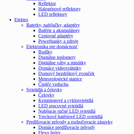
Reflektor
Halogénové reflektory
LED reflektory
Elektro
Baterky, nabíjačky, adaptéry
Batérie a akumulátory
Cestovné adaptéry
Powerbanky a zdroje
Elektronika pre domácnosť
Budíky
Digitálne teplomery
Digitálne váhy a minútky
Domáce videovrátniky
Domový bezdrôtový zvonček
Meteorologické stanice
Čističe vzduchu
Svietidlá a čelovky
Čelovky
Kempingové a cyklosvietidlá
LED pracovné svietidlá
Nabíjacie ručné LED svietidlá
Vreckové batériové LED svietidlá
Predlžovacie prívody a rozbočovacie zásuvky
Domáce predlžovacie prívody
Flexo šnúry