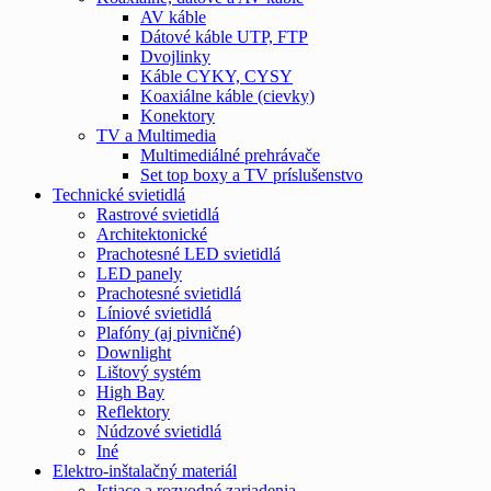
AV káble
Dátové káble UTP, FTP
Dvojlinky
Káble CYKY, CYSY
Koaxiálne káble (cievky)
Konektory
TV a Multimedia
Multimediálné prehrávače
Set top boxy a TV príslušenstvo
Technické svietidlá
Rastrové svietidlá
Architektonické
Prachotesné LED svietidlá
LED panely
Prachotesné svietidlá
Líniové svietidlá
Plafóny (aj pivničné)
Downlight
Lištový systém
High Bay
Reflektory
Núdzové svietidlá
Iné
Elektro-inštalačný materiál
Istiace a rozvodné zariadenia