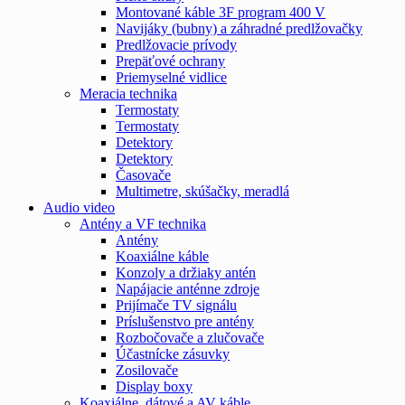
Montované káble 3F program 400 V
Navijáky (bubny) a záhradné predlžovačky
Predlžovacie prívody
Prepäťové ochrany
Priemyselné vidlice
Meracia technika
Termostaty
Termostaty
Detektory
Detektory
Časovače
Multimetre, skúšačky, meradlá
Audio video
Antény a VF technika
Antény
Koaxiálne káble
Konzoly a držiaky antén
Napájacie anténne zdroje
Prijímače TV signálu
Príslušenstvo pre antény
Rozbočovače a zlučovače
Účastnícke zásuvky
Zosilovače
Display boxy
Koaxiálne, dátové a AV káble