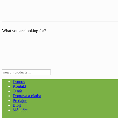
What you are looking for?
Domov
Kontakt
O nás
Doprava a platba
Predajne
Blog
Môj účet