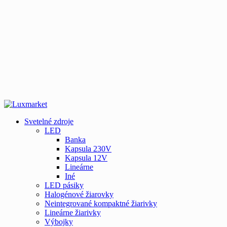
Svetelné zdroje
LED
Banka
Kapsula 230V
Kapsula 12V
Lineárne
Iné
LED pásiky
Halogénové žiarovky
Neintegrované kompaktné žiarivky
Lineárne žiarivky
Výbojky