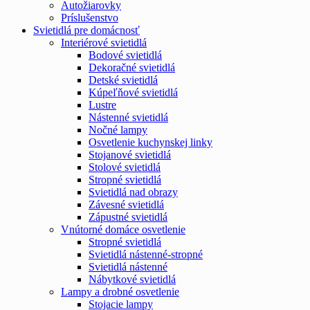
Autožiarovky
Príslušenstvo
Svietidlá pre domácnosť
Interiérové svietidlá
Bodové svietidlá
Dekoračné svietidlá
Detské svietidlá
Kúpeľňové svietidlá
Lustre
Nástenné svietidlá
Nočné lampy
Osvetlenie kuchynskej linky
Stojanové svietidlá
Stolové svietidlá
Stropné svietidlá
Svietidlá nad obrazy
Závesné svietidlá
Zápustné svietidlá
Vnútorné domáce osvetlenie
Stropné svietidlá
Svietidlá nástenné-stropné
Svietidlá nástenné
Nábytkové svietidlá
Lampy a drobné osvetlenie
Stojacie lampy