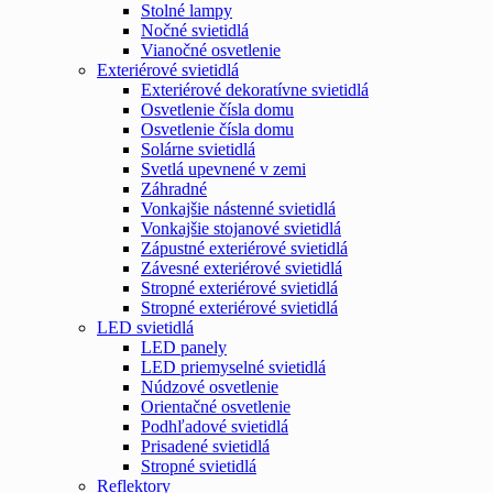
Stolné lampy
Nočné svietidlá
Vianočné osvetlenie
Exteriérové svietidlá
Exteriérové dekoratívne svietidlá
Osvetlenie čísla domu
Osvetlenie čísla domu
Solárne svietidlá
Svetlá upevnené v zemi
Záhradné
Vonkajšie nástenné svietidlá
Vonkajšie stojanové svietidlá
Zápustné exteriérové svietidlá
Závesné exteriérové svietidlá
Stropné exteriérové svietidlá
Stropné exteriérové svietidlá
LED svietidlá
LED panely
LED priemyselné svietidlá
Núdzové osvetlenie
Orientačné osvetlenie
Podhľadové svietidlá
Prisadené svietidlá
Stropné svietidlá
Reflektory