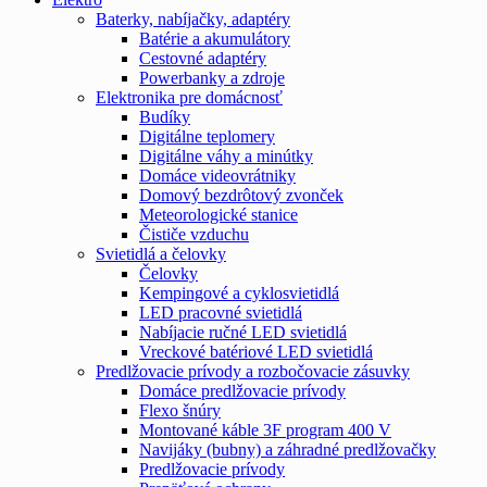
Baterky, nabíjačky, adaptéry
Batérie a akumulátory
Cestovné adaptéry
Powerbanky a zdroje
Elektronika pre domácnosť
Budíky
Digitálne teplomery
Digitálne váhy a minútky
Domáce videovrátniky
Domový bezdrôtový zvonček
Meteorologické stanice
Čističe vzduchu
Svietidlá a čelovky
Čelovky
Kempingové a cyklosvietidlá
LED pracovné svietidlá
Nabíjacie ručné LED svietidlá
Vreckové batériové LED svietidlá
Predlžovacie prívody a rozbočovacie zásuvky
Domáce predlžovacie prívody
Flexo šnúry
Montované káble 3F program 400 V
Navijáky (bubny) a záhradné predlžovačky
Predlžovacie prívody