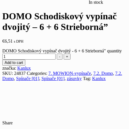
In stock
DOMO Schodiskový vypínač
dvojitý – 6 + 6 Strieborná”
€
6,51
s DPH
DOMO Schodiskový vypínač dvojitý - 6 + 6 Strieborná" quantity
-
+
Add to cart
značka:
Kanlux
SKU:
24837
Categories:
7. MOWION-vypínače
,
7.2. Domo
,
7.2.
Domo
,
Spínače [01]
,
Spínače [01]
,
zásuvky
Tag:
Kanlux
Share