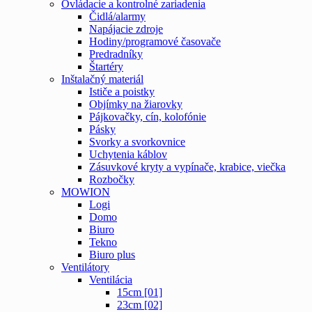
Ovládacie a kontrolné zariadenia
Čidlá/alarmy
Napájacie zdroje
Hodiny/programové časovače
Predradníky
Štartéry
Inštalačný materiál
Ističe a poistky
Objímky na žiarovky
Pájkovačky, cín, kolofónie
Pásky
Svorky a svorkovnice
Uchytenia káblov
Zásuvkové kryty a vypínače, krabice, viečka
Rozbočky
MOWION
Logi
Domo
Biuro
Tekno
Biuro plus
Ventilátory
Ventilácia
15cm [01]
23cm [02]