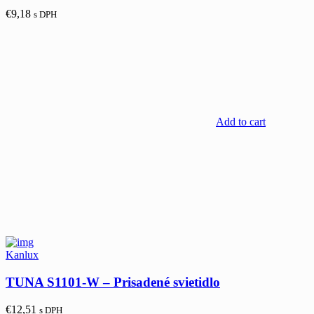
€
9,18
s DPH
Add to cart
Kanlux
TUNA S1101-W – Prisadené svietidlo
€
12,51
s DPH