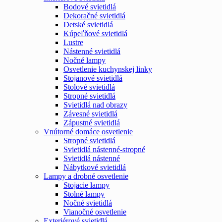
Bodové svietidlá
Dekoračné svietidlá
Detské svietidlá
Kúpeľňové svietidlá
Lustre
Nástenné svietidlá
Nočné lampy
Osvetlenie kuchynskej linky
Stojanové svietidlá
Stolové svietidlá
Stropné svietidlá
Svietidlá nad obrazy
Závesné svietidlá
Zápustné svietidlá
Vnútorné domáce osvetlenie
Stropné svietidlá
Svietidlá nástenné-stropné
Svietidlá nástenné
Nábytkové svietidlá
Lampy a drobné osvetlenie
Stojacie lampy
Stolné lampy
Nočné svietidlá
Vianočné osvetlenie
Exteriérové svietidlá