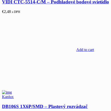
VIDI CTC-5514-C/M – Podhĺadové bodové svietidlo
€
2,48
s DPH
Add to cart
Kanlux
DB106S 1X6P/SMD – Plastový rozvádzač