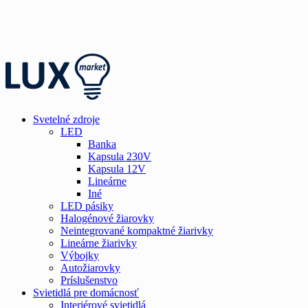
Svetelné zdroje
LED
Banka
Kapsula 230V
Kapsula 12V
Lineárne
Iné
LED pásiky
Halogénové žiarovky
Neintegrované kompaktné žiarivky
Lineárne žiarivky
Výbojky
Autožiarovky
Príslušenstvo
Svietidlá pre domácnosť
Interiérové svietidlá