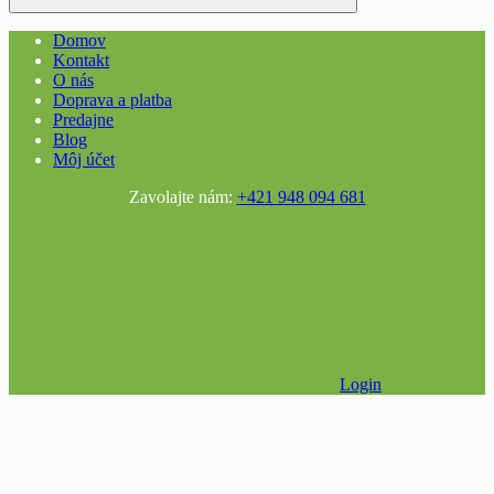
Domov
Kontakt
O nás
Doprava a platba
Predajne
Blog
Môj účet
Zavolajte nám:
+421 948 094 681
Login