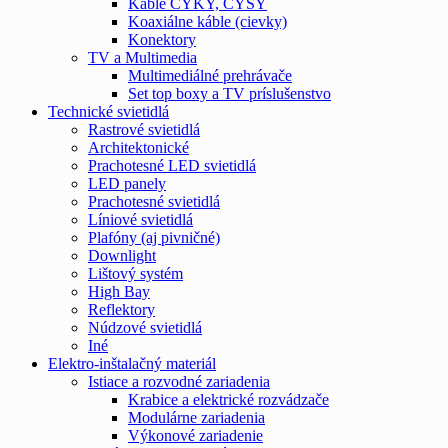
Káble CYKY, CYSY
Koaxiálne káble (cievky)
Konektory
TV a Multimedia
Multimediálné prehrávače
Set top boxy a TV príslušenstvo
Technické svietidlá
Rastrové svietidlá
Architektonické
Prachotesné LED svietidlá
LED panely
Prachotesné svietidlá
Líniové svietidlá
Plafóny (aj pivničné)
Downlight
Lištový systém
High Bay
Reflektory
Núdzové svietidlá
Iné
Elektro-inštalačný materiál
Istiace a rozvodné zariadenia
Krabice a elektrické rozvádzače
Modulárne zariadenia
Výkonové zariadenie