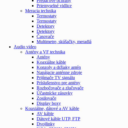
Prepäťové ochrany
Priemyselné vidlice
Meracia technika
Termostaty
Termostaty
Detektory
Detektory
Časovače
Multimetre, skúšačky, meradlá
Audio video
Antény a VF technika
Antény
Koaxiálne káble
Konzoly a držiaky antén
Napájacie anténne zdroje
Prijímače TV signálu
Príslušenstvo pre antény
Rozbočovače a zlučovače
Účastnícke zásuvky
Zosilovače
Display boxy
Koaxiálne, dátové a AV káble
AV káble
Dátové káble UTP, FTP
Dvojlinky