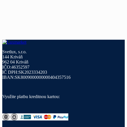
Svetlux, s.r.o.
144 Kriváň
962 04 Kriváň
IČO:46352597
IČ DPH:SK2023334203
IBAN:SK8009000000000404357516
Využite platbu kreditnou kartou: