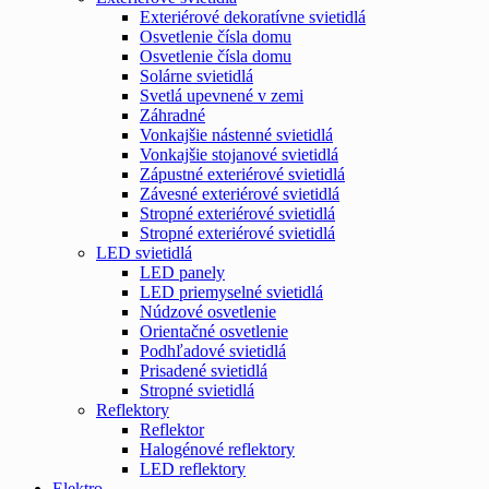
Exteriérové dekoratívne svietidlá
Osvetlenie čísla domu
Osvetlenie čísla domu
Solárne svietidlá
Svetlá upevnené v zemi
Záhradné
Vonkajšie nástenné svietidlá
Vonkajšie stojanové svietidlá
Zápustné exteriérové svietidlá
Závesné exteriérové svietidlá
Stropné exteriérové svietidlá
Stropné exteriérové svietidlá
LED svietidlá
LED panely
LED priemyselné svietidlá
Núdzové osvetlenie
Orientačné osvetlenie
Podhľadové svietidlá
Prisadené svietidlá
Stropné svietidlá
Reflektory
Reflektor
Halogénové reflektory
LED reflektory
Elektro