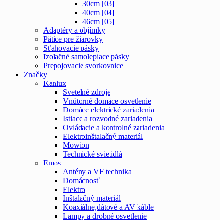
30cm [03]
40cm [04]
46cm [05]
Adaptéry a objímky
Pätice pre žiarovky
Sťahovacie pásky
Izolačné samolepiace pásky
Prepojovacie svorkovnice
Značky
Kanlux
Svetelné zdroje
Vnútorné domáce osvetlenie
Domáce elektrické zariadenia
Istiace a rozvodné zariadenia
Ovládacie a kontrolné zariadenia
Elektroinštalačný materiál
Mowion
Technické svietidlá
Emos
Antény a VF technika
Domácnosť
Elektro
Inštalačný materiál
Koaxiálne,dátové a AV káble
Lampy a drobné osvetlenie