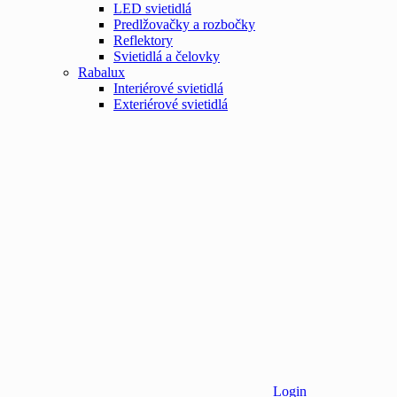
LED svietidlá
Predlžovačky a rozbočky
Reflektory
Svietidlá a čelovky
Rabalux
Interiérové svietidlá
Exteriérové svietidlá
Login