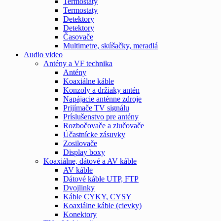
Termostaty
Termostaty
Detektory
Detektory
Časovače
Multimetre, skúšačky, meradlá
Audio video
Antény a VF technika
Antény
Koaxiálne káble
Konzoly a držiaky antén
Napájacie anténne zdroje
Prijímače TV signálu
Príslušenstvo pre antény
Rozbočovače a zlučovače
Účastnícke zásuvky
Zosilovače
Display boxy
Koaxiálne, dátové a AV káble
AV káble
Dátové káble UTP, FTP
Dvojlinky
Káble CYKY, CYSY
Koaxiálne káble (cievky)
Konektory