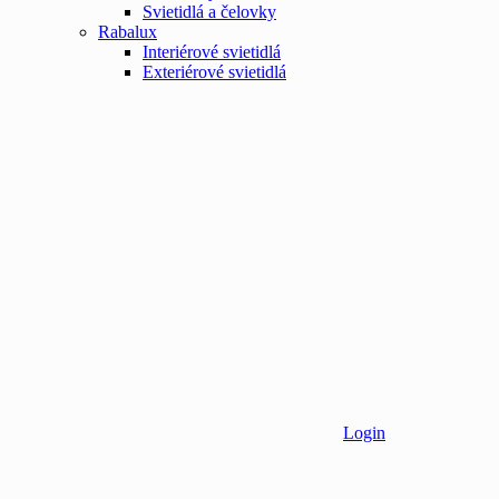
Svietidlá a čelovky
Rabalux
Interiérové svietidlá
Exteriérové svietidlá
Login