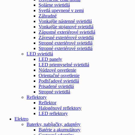
Solárne svietidlá
Svetlá upevnené v zemi
Záhradné
Vonkajšie nástenné svietidlá
Vonkajšie stojanové svietidlá
Zápustné exteriérové svietidlá
Závesné exteriérové svietidlá
Stropné exteriérové svietidlá
Stropné exteriérové svietidlá
LED svietidlá
LED panely
LED priemyselné svietidlá
Núdzové osvetlenie
Orientačné osvetlenie
Podhľadové svietidlá
Prisadené svietidlá
Stropné svietidlá
Reflektory
Reflektor
Halogénové reflektory
LED reflektory
Elektro
Baterky, nabíjačky, adaptéry
Batérie a akumulátory