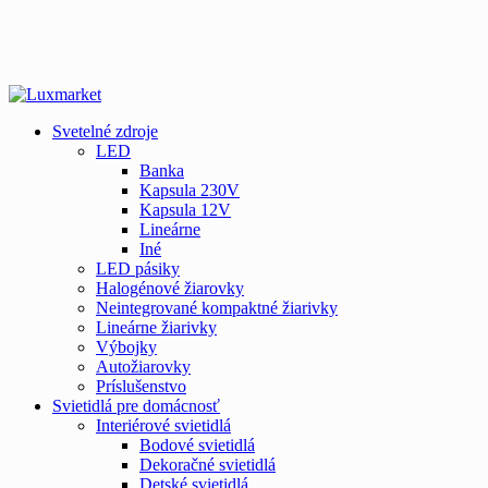
Svetelné zdroje
LED
Banka
Kapsula 230V
Kapsula 12V
Lineárne
Iné
LED pásiky
Halogénové žiarovky
Neintegrované kompaktné žiarivky
Lineárne žiarivky
Výbojky
Autožiarovky
Príslušenstvo
Svietidlá pre domácnosť
Interiérové svietidlá
Bodové svietidlá
Dekoračné svietidlá
Detské svietidlá