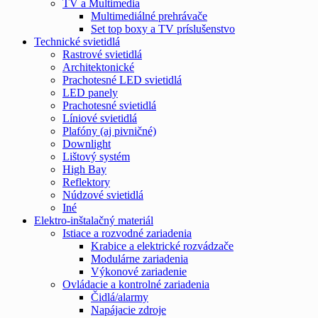
TV a Multimedia
Multimediálné prehrávače
Set top boxy a TV príslušenstvo
Technické svietidlá
Rastrové svietidlá
Architektonické
Prachotesné LED svietidlá
LED panely
Prachotesné svietidlá
Líniové svietidlá
Plafóny (aj pivničné)
Downlight
Lištový systém
High Bay
Reflektory
Núdzové svietidlá
Iné
Elektro-inštalačný materiál
Istiace a rozvodné zariadenia
Krabice a elektrické rozvádzače
Modulárne zariadenia
Výkonové zariadenie
Ovládacie a kontrolné zariadenia
Čidlá/alarmy
Napájacie zdroje