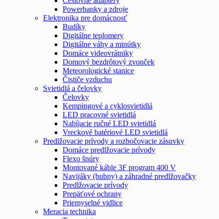
Cestovné adaptéry
Powerbanky a zdroje
Elektronika pre domácnosť
Budíky
Digitálne teplomery
Digitálne váhy a minútky
Domáce videovrátniky
Domový bezdrôtový zvonček
Meteorologické stanice
Čističe vzduchu
Svietidlá a čelovky
Čelovky
Kempingové a cyklosvietidlá
LED pracovné svietidlá
Nabíjacie ručné LED svietidlá
Vreckové batériové LED svietidlá
Predlžovacie prívody a rozbočovacie zásuvky
Domáce predlžovacie prívody
Flexo šnúry
Montované káble 3F program 400 V
Navijáky (bubny) a záhradné predlžovačky
Predlžovacie prívody
Prepäťové ochrany
Priemyselné vidlice
Meracia technika