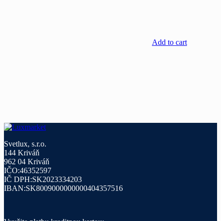
Add to cart
Svetlux, s.r.o.
144 Kriváň
962 04 Kriváň
IČO:46352597
IČ DPH:SK2023334203
IBAN:SK8009000000000404357516