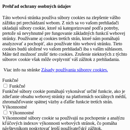
Prehľad ochrany osobných údajov
Táto webová stránka používa súbory cookies na zlepšenie vášho
zážitku pri prechádzaní webom. Z nich sa vo vašom prehliadači
ukladajú súbory cookie, ktoré sú kategorizované podľa potreby,
pretože sú nevyhnutné pre fungovanie základných funkcií webovej
stránky. Používame aj cookies tretích strán, ktoré nám pomáhajú
analyzovať a pochopiť, ako používate túto webovú stránku. Tieto
cookies budú uložené vo vašom prehliadači iba s vaším súhlasom.
Máte tiež možnosť zrušiť tieto cookies. Zrušenie niektorých z týchto
súborov cookie však môže ovplyvniť váš zážitok z prehliadania.
Viac info na stránke
Zásady používania súborov cookies.
Funkčné
Funkčné
Funkčné súbory cookie pomáhajú vykonávať určité funkcie, ako je
zdieľanie obsahu webovej stránky na platformách sociálnych médií,
zhromažďovanie spätnej väzby a ďalšie funkcie tretích strán.
Výkonnostné
Výkonnostné
Výkonnostné súbory cookie sa používajú na pochopenie a analýzu
kľúčových indexov výkonnosti webových stránok, čo pomáha
návštevníkom poskytovať lepší používateľský zážitok.