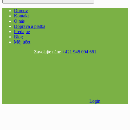
Domov
Kontakt
O nás
Doprava a platba
Predajne
Blog
Môj účet
Zavolajte nám:
+421 948 094 681
Login