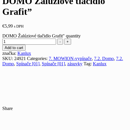
DOMO Žalúziové tlačidlo
Grafit”
€
5,99
s DPH
DOMO Žalúziové tlačidlo Grafit" quantity
-
+
Add to cart
značka:
Kanlux
SKU:
24921
Categories:
7. MOWION-vypínače
,
7.2. Domo
,
7.2.
Domo
,
Spínače [01]
,
Spínače [01]
,
zásuvky
Tag:
Kanlux
Share