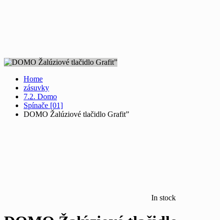
Home
zásuvky
7.2. Domo
Spínače [01]
DOMO Žalúziové tlačidlo Grafit”
In stock