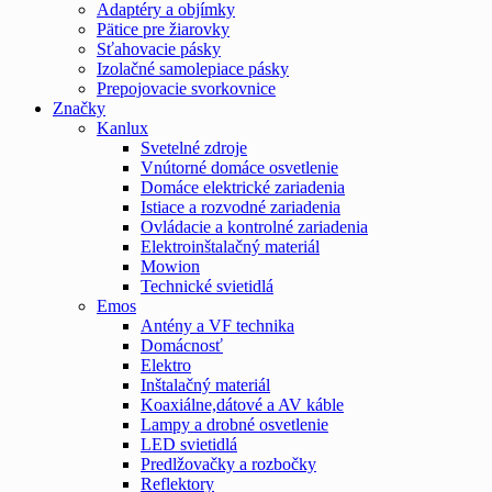
Adaptéry a objímky
Pätice pre žiarovky
Sťahovacie pásky
Izolačné samolepiace pásky
Prepojovacie svorkovnice
Značky
Kanlux
Svetelné zdroje
Vnútorné domáce osvetlenie
Domáce elektrické zariadenia
Istiace a rozvodné zariadenia
Ovládacie a kontrolné zariadenia
Elektroinštalačný materiál
Mowion
Technické svietidlá
Emos
Antény a VF technika
Domácnosť
Elektro
Inštalačný materiál
Koaxiálne,dátové a AV káble
Lampy a drobné osvetlenie
LED svietidlá
Predlžovačky a rozbočky
Reflektory