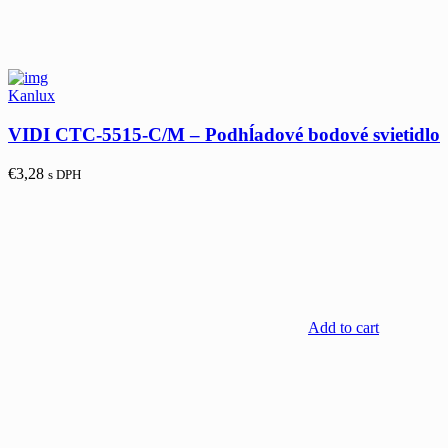
Kanlux
VIDI CTC-5515-C/M – Podhĺadové bodové svietidlo
€
3,28
s DPH
Add to cart