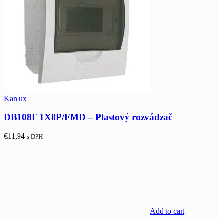
Kanlux
DB108F 1X8P/FMD – Plastový rozvádzač
€
11,94
s DPH
Add to cart