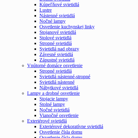
Kúpeľňové svietidlá
Lustre
Nástenné svietidlá
Nočné lampy
Osvetlenie kuchynskej linky
Stojanové svietidlá
Stolové svietidlá
Stropné svietidlá
Svietidlá nad obrazy
Závesné svietidlá
Zápustné svietidlá
Vnútorné domáce osvetlenie
Stropné svietidlá
Svietidlá nástenné-stropné
Svietidlá nástenné
Nábytkové svietidlá
Lampy a drobné osvetlenie
Stojacie lampy
Stolné lampy
Nočné svietidlá
Vianočné osvetlenie
Exteriérové svietidlá
Exteriérové dekoratívne svietidlá
Osvetlenie čísla domu
Osvetlenie čísla domu