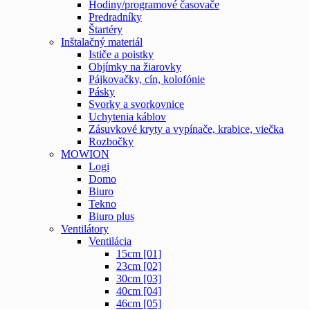
Hodiny/programové časovače
Predradníky
Štartéry
Inštalačný materiál
Ističe a poistky
Objímky na žiarovky
Pájkovačky, cín, kolofónie
Pásky
Svorky a svorkovnice
Uchytenia káblov
Zásuvkové kryty a vypínače, krabice, viečka
Rozbočky
MOWION
Logi
Domo
Biuro
Tekno
Biuro plus
Ventilátory
Ventilácia
15cm [01]
23cm [02]
30cm [03]
40cm [04]
46cm [05]