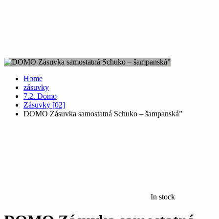
Home
zásuvky
7.2. Domo
Zásuvky [02]
DOMO Zásuvka samostatná Schuko – šampanská”
In stock