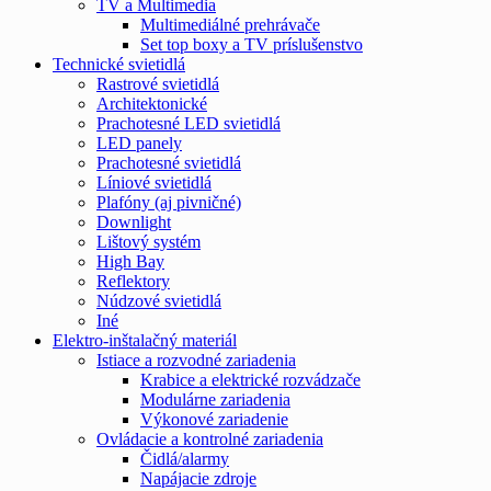
TV a Multimedia
Multimediálné prehrávače
Set top boxy a TV príslušenstvo
Technické svietidlá
Rastrové svietidlá
Architektonické
Prachotesné LED svietidlá
LED panely
Prachotesné svietidlá
Líniové svietidlá
Plafóny (aj pivničné)
Downlight
Lištový systém
High Bay
Reflektory
Núdzové svietidlá
Iné
Elektro-inštalačný materiál
Istiace a rozvodné zariadenia
Krabice a elektrické rozvádzače
Modulárne zariadenia
Výkonové zariadenie
Ovládacie a kontrolné zariadenia
Čidlá/alarmy
Napájacie zdroje