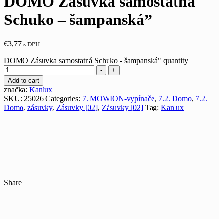
DOMO Zásuvka samostatná
Schuko – šampanská”
€
3,77
s DPH
DOMO Zásuvka samostatná Schuko - šampanská" quantity
-
+
Add to cart
značka:
Kanlux
SKU:
25026
Categories:
7. MOWION-vypínače
,
7.2. Domo
,
7.2.
Domo
,
zásuvky
,
Zásuvky [02]
,
Zásuvky [02]
Tag:
Kanlux
Share