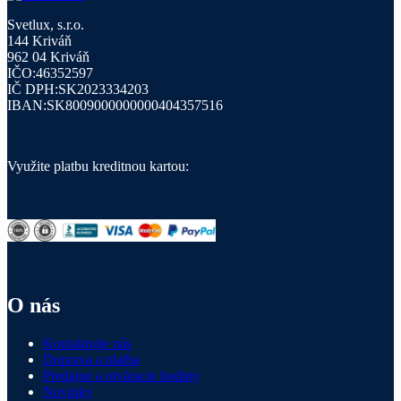
Svetlux, s.r.o.
144 Kriváň
962 04 Kriváň
IČO:46352597
IČ DPH:SK2023334203
IBAN:SK8009000000000404357516
Využite platbu kreditnou kartou:
O nás
Kontaktujte nás
Doprava a platba
Predajne a otváracie hodiny
Novinky