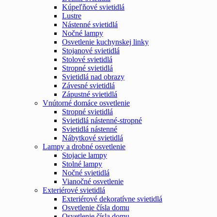
Kúpeľňové svietidlá
Lustre
Nástenné svietidlá
Nočné lampy
Osvetlenie kuchynskej linky
Stojanové svietidlá
Stolové svietidlá
Stropné svietidlá
Svietidlá nad obrazy
Závesné svietidlá
Zápustné svietidlá
Vnútorné domáce osvetlenie
Stropné svietidlá
Svietidlá nástenné-stropné
Svietidlá nástenné
Nábytkové svietidlá
Lampy a drobné osvetlenie
Stojacie lampy
Stolné lampy
Nočné svietidlá
Vianočné osvetlenie
Exteriérové svietidlá
Exteriérové dekoratívne svietidlá
Osvetlenie čísla domu
Osvetlenie čísla domu