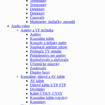
Termostaty
Termostaty
Detektory
Detektory
Časovače
Multimetre, skúšačky, meradlá
Audio video
Antény a VF technika
Antény
Koaxiálne káble
Konzoly a držiaky antén
Napájacie anténne zdroje
Prijímače TV signálu
Príslušenstvo pre antény
Rozbočovače a zlučovače
Účastnícke zásuvky
Zosilovače
Display boxy
Koaxiálne, dátové a AV káble
AV káble
Dátové káble UTP, FTP
Dvojlinky
Káble CYKY, CYSY
Koaxiálne káble (cievky)
Konektory