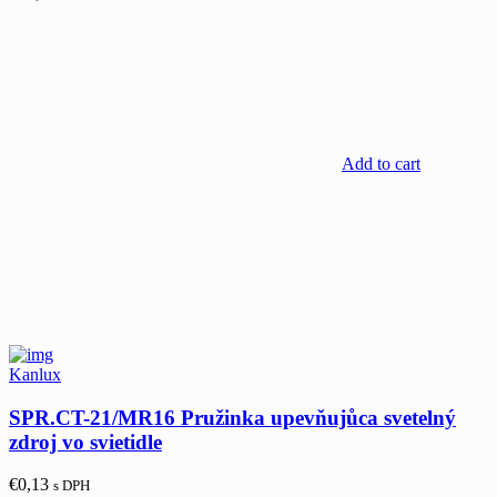
Add to cart
Kanlux
SPR.CT-21/MR16 Pružinka upevňujůca svetelný
zdroj vo svietidle
€
0,13
s DPH