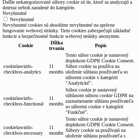
Ďalšie nekategorizované súbory cookie sú tie, ktoré sa analyzujú a
doteraz neboli zaradené do kategórie.
Nevyhnutné
Nevyhnutné
Nevyhnutné cookies sú absolútne nevyhnutné na správne
fungovanie webovej stránky. Tieto cookies zabezpečujú základné
funkcie a bezpečnostné funkcie webovej stránky anonymne.
Dĺžka
Cookie
Popis
trvania
Tento súbor cookie je nastavený
doplnkom GDPR Cookie Consent.
cookielawinfo-
11
Súbor cookie sa používa na
checkbox-analytics
months
uloženie súhlasu používateľa so
súbormi cookie v kategórii
"Analytické".
Súbor cookie je nastavený
súhlasom súboru cookie GDPR na
cookielawinfo-
11
zaznamenanie súhlasu používateľa
checkbox-functional
months
so súbormi cookie v kategórii
"Funkčné".
Tento súbor cookie je nastavený
doplnkom GDPR Cookie Consent.
cookielawinfo-
11
Súbory cookie sa používajú na
checkbox-necessary
months
uloženie súhlasu používateľa s