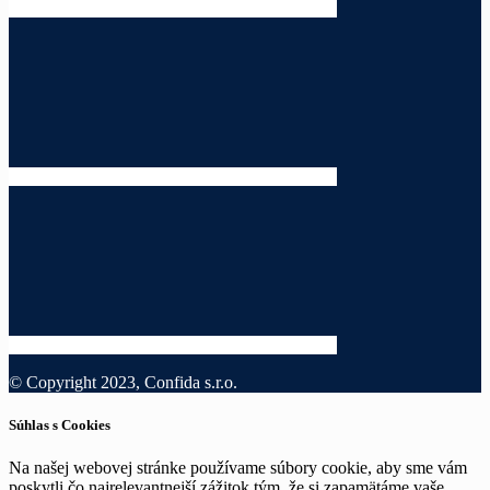
© Copyright 2023, Confida s.r.o.
Súhlas s Cookies
Na našej webovej stránke používame súbory cookie, aby sme vám
poskytli čo najrelevantnejší zážitok tým, že si zapamätáme vaše