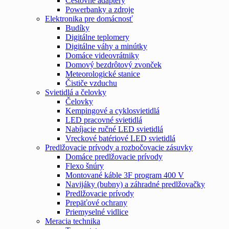
Cestovné adaptéry
Powerbanky a zdroje
Elektronika pre domácnosť
Budíky
Digitálne teplomery
Digitálne váhy a minútky
Domáce videovrátniky
Domový bezdrôtový zvonček
Meteorologické stanice
Čističe vzduchu
Svietidlá a čelovky
Čelovky
Kempingové a cyklosvietidlá
LED pracovné svietidlá
Nabíjacie ručné LED svietidlá
Vreckové batériové LED svietidlá
Predlžovacie prívody a rozbočovacie zásuvky
Domáce predlžovacie prívody
Flexo šnúry
Montované káble 3F program 400 V
Navijáky (bubny) a záhradné predlžovačky
Predlžovacie prívody
Prepäťové ochrany
Priemyselné vidlice
Meracia technika