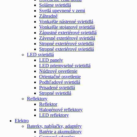
Solárne svietidlá
Svetlá upevnené v zemi
Záhradné
Vonkajšie nástenné svietidlá
Vonkajšie stojanové svietidlá
Zápustné exteriérové svietidlá
Závesné exteriérové svietidlá
Stropné exteriérové svietidlá
Stropné exteriérové svietidlá
LED svietidlá
LED panely
LED priemyselné svietidlá
Núdzové osvetlenie
Orientačné osvetlenie
Podhľadové svietidlá
Prisadené svietidlá
Stropné svietidlá
Reflektory
Reflektor
Halogénové reflektory
LED reflektory
Elektro
Baterky, nabíjačky, adaptéry
Batérie a akumulátory