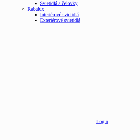
Svietidlá a čelovky
Rabalux
Interiérové svietidlá
Exteriérové svietidlá
Login