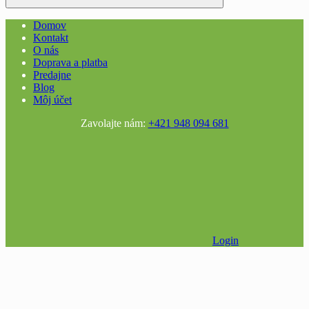
Domov
Kontakt
O nás
Doprava a platba
Predajne
Blog
Môj účet
Zavolajte nám:
+421 948 094 681
Login