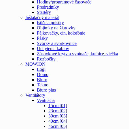
Hodiny/programové časovače
Predradníky
Štartéry
Inštalačný materiál
Ističe a poistky
Objímky na žiarovky
Pájkovačky, cín, kolofónie
Pásky
Svorky a svorkovnice
Uchytenia káblov
Zásuvkové kryty a vypínače, krabice, viečka
Rozbočky
MOWION
Logi
Domo
Biuro
Tekno
Biuro plus
Ventilátory
Ventilácia
15cm [01]
23cm [02]
30cm [03]
40cm [04]
46cm [05]