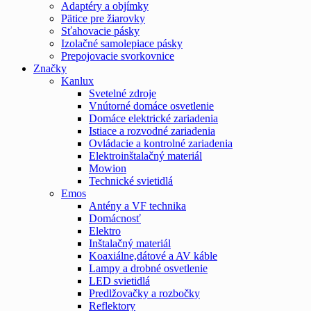
Adaptéry a objímky
Pätice pre žiarovky
Sťahovacie pásky
Izolačné samolepiace pásky
Prepojovacie svorkovnice
Značky
Kanlux
Svetelné zdroje
Vnútorné domáce osvetlenie
Domáce elektrické zariadenia
Istiace a rozvodné zariadenia
Ovládacie a kontrolné zariadenia
Elektroinštalačný materiál
Mowion
Technické svietidlá
Emos
Antény a VF technika
Domácnosť
Elektro
Inštalačný materiál
Koaxiálne,dátové a AV káble
Lampy a drobné osvetlenie
LED svietidlá
Predlžovačky a rozbočky
Reflektory