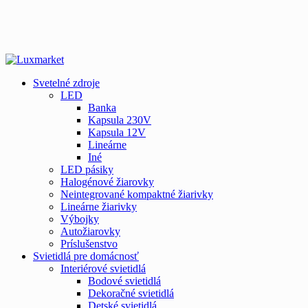
Svetelné zdroje
LED
Banka
Kapsula 230V
Kapsula 12V
Lineárne
Iné
LED pásiky
Halogénové žiarovky
Neintegrované kompaktné žiarivky
Lineárne žiarivky
Výbojky
Autožiarovky
Príslušenstvo
Svietidlá pre domácnosť
Interiérové svietidlá
Bodové svietidlá
Dekoračné svietidlá
Detské svietidlá