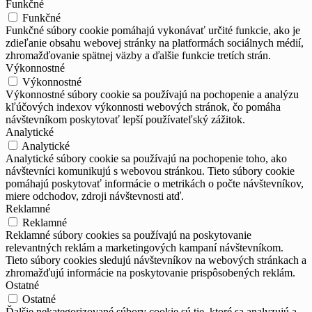
Funkčné
Funkčné
Funkčné súbory cookie pomáhajú vykonávať určité funkcie, ako je
zdieľanie obsahu webovej stránky na platformách sociálnych médií,
zhromažďovanie spätnej väzby a ďalšie funkcie tretích strán.
Výkonnostné
Výkonnostné
Výkonnostné súbory cookie sa používajú na pochopenie a analýzu
kľúčových indexov výkonnosti webových stránok, čo pomáha
návštevníkom poskytovať lepší používateľský zážitok.
Analytické
Analytické
Analytické súbory cookie sa používajú na pochopenie toho, ako
návštevníci komunikujú s webovou stránkou. Tieto súbory cookie
pomáhajú poskytovať informácie o metrikách o počte návštevníkov,
miere odchodov, zdroji návštevnosti atď.
Reklamné
Reklamné
Reklamné súbory cookies sa používajú na poskytovanie
relevantných reklám a marketingových kampaní návštevníkom.
Tieto súbory cookies sledujú návštevníkov na webových stránkach a
zhromažďujú informácie na poskytovanie prispôsobených reklám.
Ostatné
Ostatné
Ďalšie nekategorizované súbory cookie sú tie, ktoré sa analyzujú a