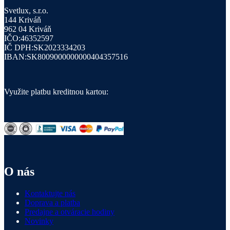
Svetlux, s.r.o.
144 Kriváň
962 04 Kriváň
IČO:46352597
IČ DPH:SK2023334203
IBAN:SK8009000000000404357516
Využite platbu kreditnou kartou:
O nás
Kontaktujte nás
Doprava a platba
Predajne a otváracie hodiny
Novinky