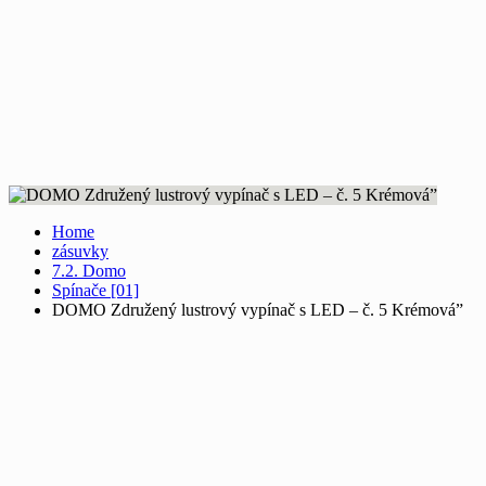
Home
zásuvky
7.2. Domo
Spínače [01]
DOMO Združený lustrový vypínač s LED – č. 5 Krémová”