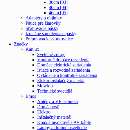
30cm [03]
40cm [04]
46cm [05]
Adaptéry a objímky
Pätice pre žiarovky
Sťahovacie pásky
Izolačné samolepiace pásky
Prepojovacie svorkovnice
Značky
Kanlux
Svetelné zdroje
Vnútorné domáce osvetlenie
Domáce elektrické zariadenia
Istiace a rozvodné zariadenia
Ovládacie a kontrolné zariadenia
Elektroinštalačný materiál
Mowion
Technické svietidlá
Emos
Antény a VF technika
Domácnosť
Elektro
Inštalačný materiál
Koaxiálne,dátové a AV káble
Lampy a drobné osvetlenie