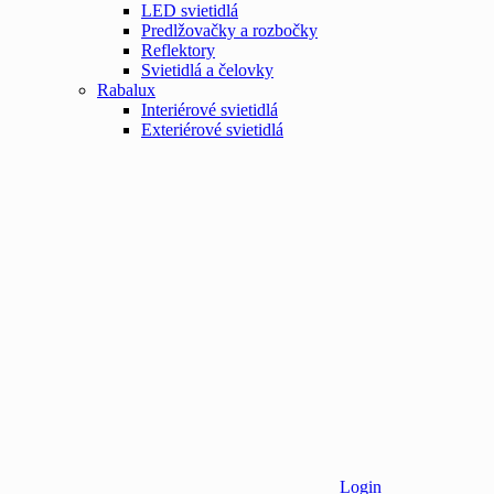
LED svietidlá
Predlžovačky a rozbočky
Reflektory
Svietidlá a čelovky
Rabalux
Interiérové svietidlá
Exteriérové svietidlá
Login