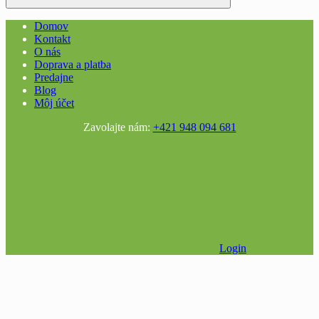
Domov
Kontakt
O nás
Doprava a platba
Predajne
Blog
Môj účet
Zavolajte nám:
+421 948 094 681
Login