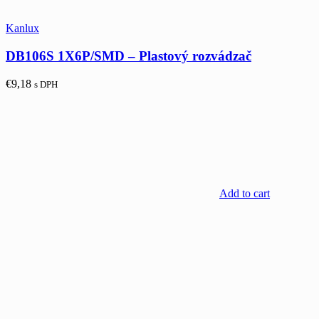
Kanlux
DB106S 1X6P/SMD – Plastový rozvádzač
€
9,18
s DPH
Add to cart