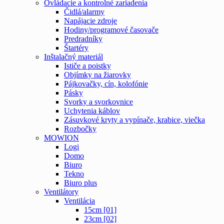
Ovládacie a kontrolné zariadenia
Čidlá/alarmy
Napájacie zdroje
Hodiny/programové časovače
Predradníky
Štartéry
Inštalačný materiál
Ističe a poistky
Objímky na žiarovky
Pájkovačky, cín, kolofónie
Pásky
Svorky a svorkovnice
Uchytenia káblov
Zásuvkové kryty a vypínače, krabice, viečka
Rozbočky
MOWION
Logi
Domo
Biuro
Tekno
Biuro plus
Ventilátory
Ventilácia
15cm [01]
23cm [02]