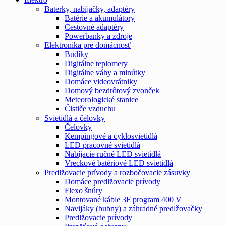
Baterky, nabíjačky, adaptéry
Batérie a akumulátory
Cestovné adaptéry
Powerbanky a zdroje
Elektronika pre domácnosť
Budíky
Digitálne teplomery
Digitálne váhy a minútky
Domáce videovrátniky
Domový bezdrôtový zvonček
Meteorologické stanice
Čističe vzduchu
Svietidlá a čelovky
Čelovky
Kempingové a cyklosvietidlá
LED pracovné svietidlá
Nabíjacie ručné LED svietidlá
Vreckové batériové LED svietidlá
Predlžovacie prívody a rozbočovacie zásuvky
Domáce predlžovacie prívody
Flexo šnúry
Montované káble 3F program 400 V
Navijáky (bubny) a záhradné predlžovačky
Predlžovacie prívody