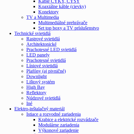
Káble CYKY, CYSY
Koaxiálne káble (cievky)
Konektory
TV a Multimedia
Multimediálné prehrávače
Set top boxy a TV príslušenstvo
Technické svietidlá
Rastrové svietidlá
Architektonické
Prachotesné LED svietidlá
LED panely
Prachotesné svietidlá
Líniové svietidlá
Plafóny (aj pivničné)
Downlight
Lištový systém
High Bay
Reflektory
Núdzové svietidlá
Iné
Elektro-inštalačný materiál
Istiace a rozvodné zariadenia
Krabice a elektrické rozvádzače
Modulárne zariadenia
Výkonové zariadenie