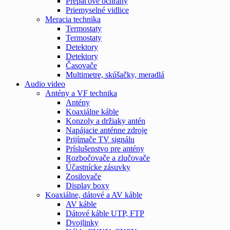
Prepäťové ochrany
Priemyselné vidlice
Meracia technika
Termostaty
Termostaty
Detektory
Detektory
Časovače
Multimetre, skúšačky, meradlá
Audio video
Antény a VF technika
Antény
Koaxiálne káble
Konzoly a držiaky antén
Napájacie anténne zdroje
Prijímače TV signálu
Príslušenstvo pre antény
Rozbočovače a zlučovače
Účastnícke zásuvky
Zosilovače
Display boxy
Koaxiálne, dátové a AV káble
AV káble
Dátové káble UTP, FTP
Dvojlinky