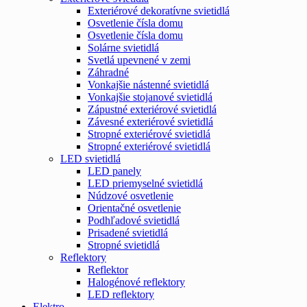
Exteriérové dekoratívne svietidlá
Osvetlenie čísla domu
Osvetlenie čísla domu
Solárne svietidlá
Svetlá upevnené v zemi
Záhradné
Vonkajšie nástenné svietidlá
Vonkajšie stojanové svietidlá
Zápustné exteriérové svietidlá
Závesné exteriérové svietidlá
Stropné exteriérové svietidlá
Stropné exteriérové svietidlá
LED svietidlá
LED panely
LED priemyselné svietidlá
Núdzové osvetlenie
Orientačné osvetlenie
Podhľadové svietidlá
Prisadené svietidlá
Stropné svietidlá
Reflektory
Reflektor
Halogénové reflektory
LED reflektory
Elektro