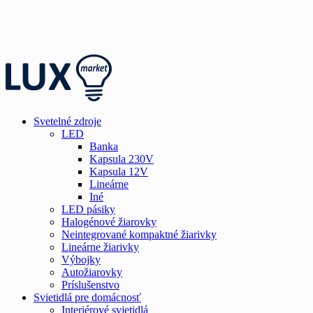
Svetelné zdroje
LED
Banka
Kapsula 230V
Kapsula 12V
Lineárne
Iné
LED pásiky
Halogénové žiarovky
Neintegrované kompaktné žiarivky
Lineárne žiarivky
Výbojky
Autožiarovky
Príslušenstvo
Svietidlá pre domácnosť
Interiérové svietidlá