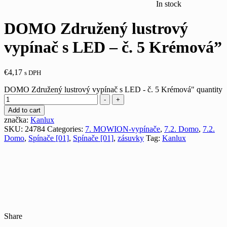
In stock
DOMO Združený lustrový
vypínač s LED – č. 5 Krémová”
€
4,17
s DPH
DOMO Združený lustrový vypínač s LED - č. 5 Krémová" quantity
-
+
Add to cart
značka:
Kanlux
SKU:
24784
Categories:
7. MOWION-vypínače
,
7.2. Domo
,
7.2.
Domo
,
Spínače [01]
,
Spínače [01]
,
zásuvky
Tag:
Kanlux
Share