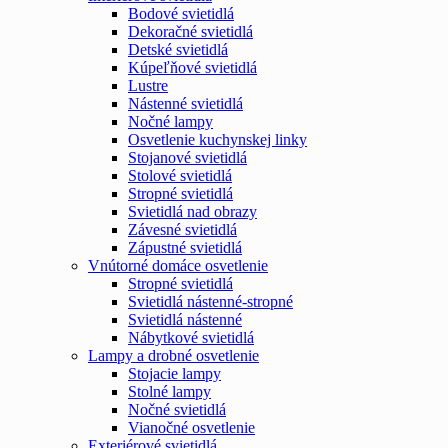
Bodové svietidlá
Dekoračné svietidlá
Detské svietidlá
Kúpeľňové svietidlá
Lustre
Nástenné svietidlá
Nočné lampy
Osvetlenie kuchynskej linky
Stojanové svietidlá
Stolové svietidlá
Stropné svietidlá
Svietidlá nad obrazy
Závesné svietidlá
Zápustné svietidlá
Vnútorné domáce osvetlenie
Stropné svietidlá
Svietidlá nástenné-stropné
Svietidlá nástenné
Nábytkové svietidlá
Lampy a drobné osvetlenie
Stojacie lampy
Stolné lampy
Nočné svietidlá
Vianočné osvetlenie
Exteriérové svietidlá