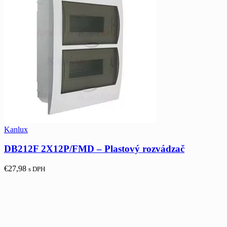
Kanlux
DB212F 2X12P/FMD – Plastový rozvádzač
€
27,98
s DPH