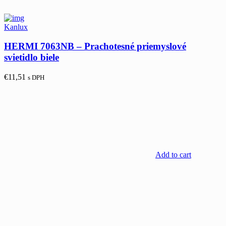
Kanlux
HERMI 7063NB – Prachotesné priemyslové
svietidlo biele
€
11,51
s DPH
Add to cart