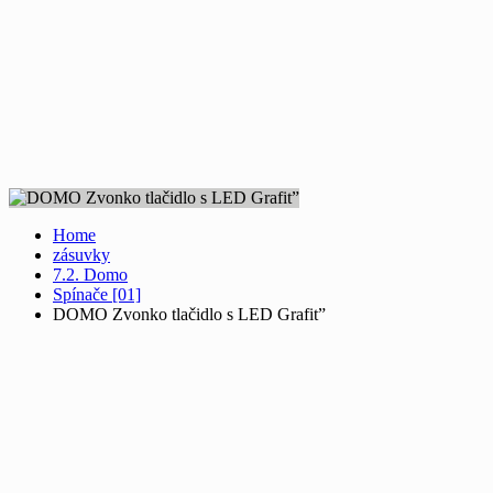
Home
zásuvky
7.2. Domo
Spínače [01]
DOMO Zvonko tlačidlo s LED Grafit”