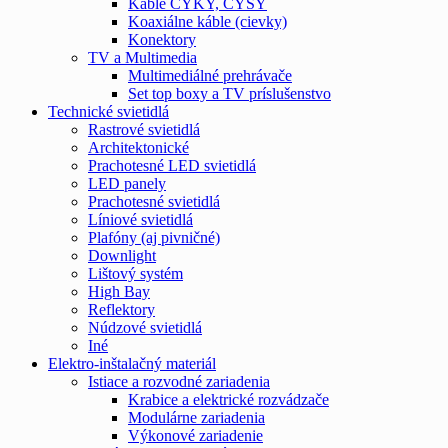
Káble CYKY, CYSY
Koaxiálne káble (cievky)
Konektory
TV a Multimedia
Multimediálné prehrávače
Set top boxy a TV príslušenstvo
Technické svietidlá
Rastrové svietidlá
Architektonické
Prachotesné LED svietidlá
LED panely
Prachotesné svietidlá
Líniové svietidlá
Plafóny (aj pivničné)
Downlight
Lištový systém
High Bay
Reflektory
Núdzové svietidlá
Iné
Elektro-inštalačný materiál
Istiace a rozvodné zariadenia
Krabice a elektrické rozvádzače
Modulárne zariadenia
Výkonové zariadenie