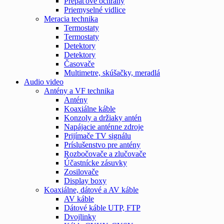
Prepäťové ochrany
Priemyselné vidlice
Meracia technika
Termostaty
Termostaty
Detektory
Detektory
Časovače
Multimetre, skúšačky, meradlá
Audio video
Antény a VF technika
Antény
Koaxiálne káble
Konzoly a držiaky antén
Napájacie anténne zdroje
Prijímače TV signálu
Príslušenstvo pre antény
Rozbočovače a zlučovače
Účastnícke zásuvky
Zosilovače
Display boxy
Koaxiálne, dátové a AV káble
AV káble
Dátové káble UTP, FTP
Dvojlinky