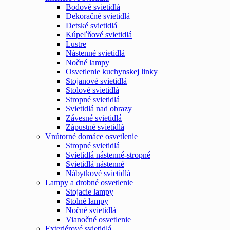
Bodové svietidlá
Dekoračné svietidlá
Detské svietidlá
Kúpeľňové svietidlá
Lustre
Nástenné svietidlá
Nočné lampy
Osvetlenie kuchynskej linky
Stojanové svietidlá
Stolové svietidlá
Stropné svietidlá
Svietidlá nad obrazy
Závesné svietidlá
Zápustné svietidlá
Vnútorné domáce osvetlenie
Stropné svietidlá
Svietidlá nástenné-stropné
Svietidlá nástenné
Nábytkové svietidlá
Lampy a drobné osvetlenie
Stojacie lampy
Stolné lampy
Nočné svietidlá
Vianočné osvetlenie
Exteriérové svietidlá