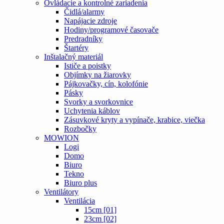
Ovládacie a kontrolné zariadenia
Čidlá/alarmy
Napájacie zdroje
Hodiny/programové časovače
Predradníky
Štartéry
Inštalačný materiál
Ističe a poistky
Objímky na žiarovky
Pájkovačky, cín, kolofónie
Pásky
Svorky a svorkovnice
Uchytenia káblov
Zásuvkové kryty a vypínače, krabice, viečka
Rozbočky
MOWION
Logi
Domo
Biuro
Tekno
Biuro plus
Ventilátory
Ventilácia
15cm [01]
23cm [02]