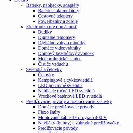
Baterky, nabíjačky, adaptéry
Batérie a akumulátory
Cestovné adaptéry
Powerbanky a zdroje
Elektronika pre domácnosť
Budíky
Digitálne teplomery
Digitálne váhy a minútky
Domáce videovrátniky
Domový bezdrôtový zvonček
Meteorologické stanice
Čističe vzduchu
Svietidlá a čelovky
Čelovky
Kempingové a cyklosvietidlá
LED pracovné svietidlá
Nabíjacie ručné LED svietidlá
Vreckové batériové LED svietidlá
Predlžovacie prívody a rozbočovacie zásuvky
Domáce predlžovacie prívody
Flexo šnúry
Montované káble 3F program 400 V
Navijáky (bubny) a záhradné predlžovačky
Predlžovacie prívody