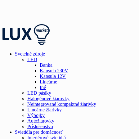
Svetelné zdroje
LED
Banka
Kapsula 230V
Kapsula 12V
Lineárne
Iné
LED pásiky
Halogénové žiarovky
Neintegrované kompaktné žiarivky
Lineárne žiarivky
Výbojky
Autožiarovky
Príslušenstvo
Svietidlá pre domácnosť
Interiérové svietidlá