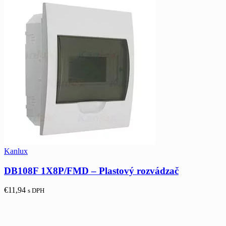
Kanlux
DB108F 1X8P/FMD – Plastový rozvádzač
€
11,94
s DPH