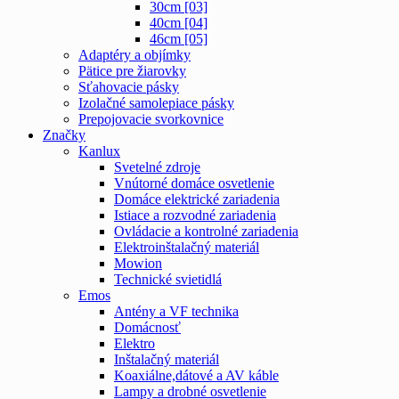
30cm [03]
40cm [04]
46cm [05]
Adaptéry a objímky
Pätice pre žiarovky
Sťahovacie pásky
Izolačné samolepiace pásky
Prepojovacie svorkovnice
Značky
Kanlux
Svetelné zdroje
Vnútorné domáce osvetlenie
Domáce elektrické zariadenia
Istiace a rozvodné zariadenia
Ovládacie a kontrolné zariadenia
Elektroinštalačný materiál
Mowion
Technické svietidlá
Emos
Antény a VF technika
Domácnosť
Elektro
Inštalačný materiál
Koaxiálne,dátové a AV káble
Lampy a drobné osvetlenie