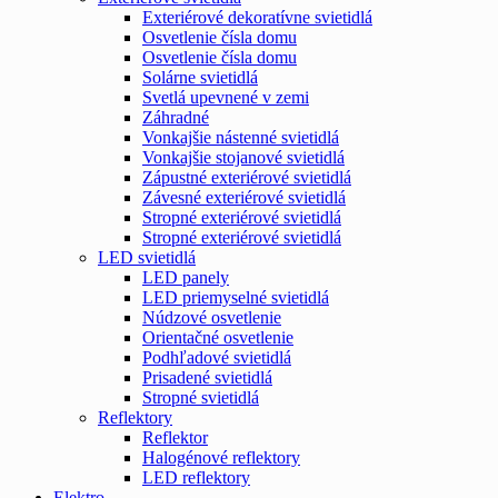
Exteriérové dekoratívne svietidlá
Osvetlenie čísla domu
Osvetlenie čísla domu
Solárne svietidlá
Svetlá upevnené v zemi
Záhradné
Vonkajšie nástenné svietidlá
Vonkajšie stojanové svietidlá
Zápustné exteriérové svietidlá
Závesné exteriérové svietidlá
Stropné exteriérové svietidlá
Stropné exteriérové svietidlá
LED svietidlá
LED panely
LED priemyselné svietidlá
Núdzové osvetlenie
Orientačné osvetlenie
Podhľadové svietidlá
Prisadené svietidlá
Stropné svietidlá
Reflektory
Reflektor
Halogénové reflektory
LED reflektory
Elektro