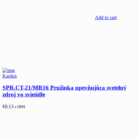
Add to cart
Kanlux
SPR.CT-21/MR16 Pružinka upevňujůca svetelný
zdroj vo svietidle
€
0,13
s DPH