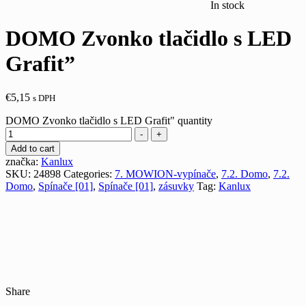
In stock
DOMO Zvonko tlačidlo s LED
Grafit”
€
5,15
s DPH
DOMO Zvonko tlačidlo s LED Grafit" quantity
-
+
Add to cart
značka:
Kanlux
SKU:
24898
Categories:
7. MOWION-vypínače
,
7.2. Domo
,
7.2.
Domo
,
Spínače [01]
,
Spínače [01]
,
zásuvky
Tag:
Kanlux
Share