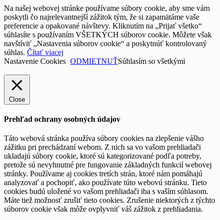
Na našej webovej stránke používame súbory cookie, aby sme vám
poskytli čo najrelevantnejší zážitok tým, že si zapamätáme vaše
preferencie a opakované návštevy. Kliknutím na „Prijať všetko“
súhlasíte s používaním VŠETKÝCH súborov cookie. Môžete však
navštíviť „Nastavenia súborov cookie“ a poskytnúť kontrolovaný
súhlas.
Čítať viacej
Nastavenie Cookies
ODMIETNUŤ
Súhlasím so všetkými
Close
Prehľad ochrany osobných údajov
Táto webová stránka používa súbory cookies na zlepšenie vášho
zážitku pri prechádzaní webom. Z nich sa vo vašom prehliadači
ukladajú súbory cookie, ktoré sú kategorizované podľa potreby,
pretože sú nevyhnutné pre fungovanie základných funkcií webovej
stránky. Používame aj cookies tretích strán, ktoré nám pomáhajú
analyzovať a pochopiť, ako používate túto webovú stránku. Tieto
cookies budú uložené vo vašom prehliadači iba s vaším súhlasom.
Máte tiež možnosť zrušiť tieto cookies. Zrušenie niektorých z týchto
súborov cookie však môže ovplyvniť váš zážitok z prehliadania.