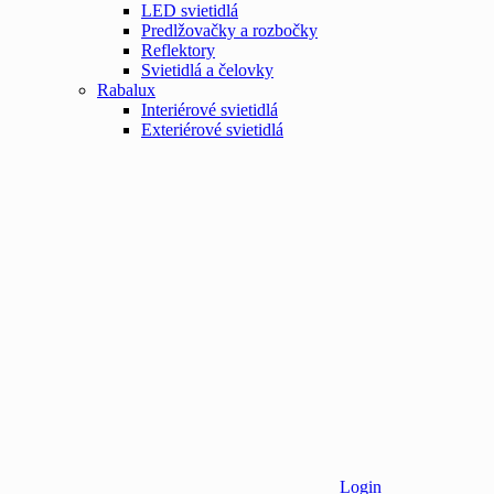
LED svietidlá
Predlžovačky a rozbočky
Reflektory
Svietidlá a čelovky
Rabalux
Interiérové svietidlá
Exteriérové svietidlá
Login