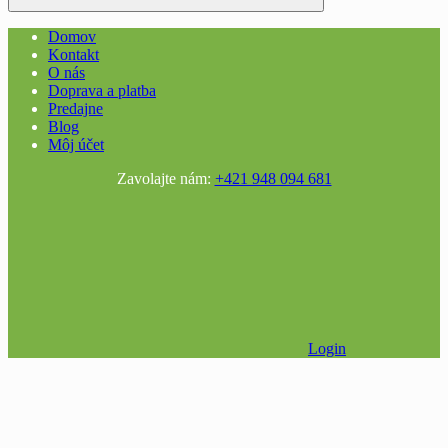
Domov
Kontakt
O nás
Doprava a platba
Predajne
Blog
Môj účet
Zavolajte nám:
+421 948 094 681
Login