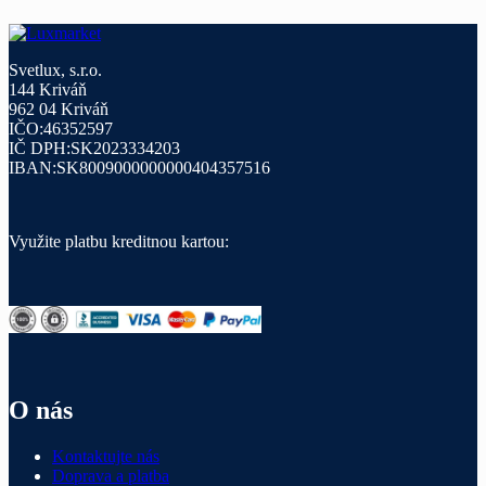
Svetlux, s.r.o.
144 Kriváň
962 04 Kriváň
IČO:46352597
IČ DPH:SK2023334203
IBAN:SK8009000000000404357516
Využite platbu kreditnou kartou:
O nás
Kontaktujte nás
Doprava a platba