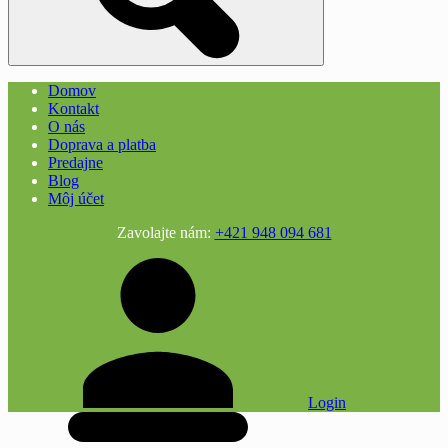
Domov
Kontakt
O nás
Doprava a platba
Predajne
Blog
Môj účet
Zavolajte nám:
+421 948 094 681
Login