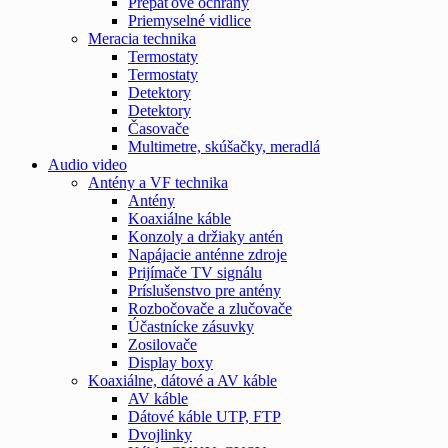
Prepäťové ochrany
Priemyselné vidlice
Meracia technika
Termostaty
Termostaty
Detektory
Detektory
Časovače
Multimetre, skúšačky, meradlá
Audio video
Antény a VF technika
Antény
Koaxiálne káble
Konzoly a držiaky antén
Napájacie anténne zdroje
Prijímače TV signálu
Príslušenstvo pre antény
Rozbočovače a zlučovače
Účastnícke zásuvky
Zosilovače
Display boxy
Koaxiálne, dátové a AV káble
AV káble
Dátové káble UTP, FTP
Dvojlinky