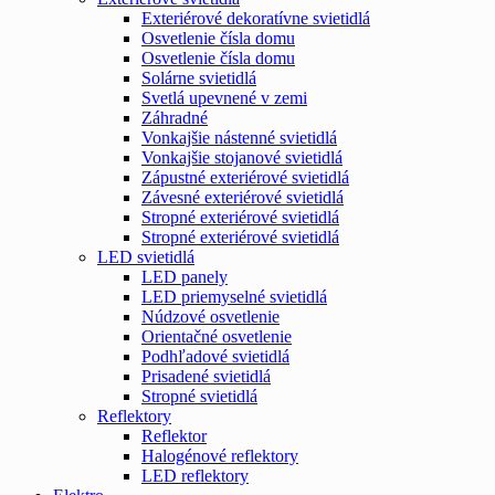
Exteriérové dekoratívne svietidlá
Osvetlenie čísla domu
Osvetlenie čísla domu
Solárne svietidlá
Svetlá upevnené v zemi
Záhradné
Vonkajšie nástenné svietidlá
Vonkajšie stojanové svietidlá
Zápustné exteriérové svietidlá
Závesné exteriérové svietidlá
Stropné exteriérové svietidlá
Stropné exteriérové svietidlá
LED svietidlá
LED panely
LED priemyselné svietidlá
Núdzové osvetlenie
Orientačné osvetlenie
Podhľadové svietidlá
Prisadené svietidlá
Stropné svietidlá
Reflektory
Reflektor
Halogénové reflektory
LED reflektory