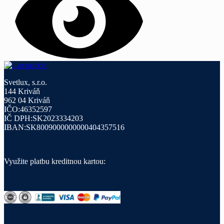
Svetlux, s.r.o.
144 Kriváň
962 04 Kriváň
IČO:46352597
IČ DPH:SK2023334203
IBAN:SK8009000000000404357516
Využite platbu kreditnou kartou: