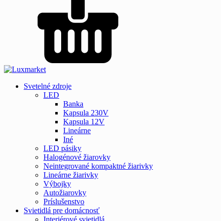
Svetelné zdroje
LED
Banka
Kapsula 230V
Kapsula 12V
Lineárne
Iné
LED pásiky
Halogénové žiarovky
Neintegrované kompaktné žiarivky
Lineárne žiarivky
Výbojky
Autožiarovky
Príslušenstvo
Svietidlá pre domácnosť
Interiérové svietidlá