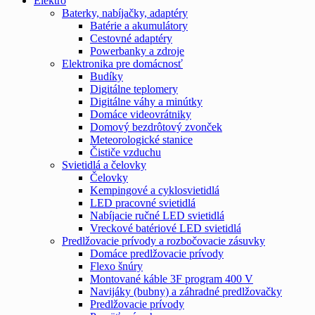
Elektro
Baterky, nabíjačky, adaptéry
Batérie a akumulátory
Cestovné adaptéry
Powerbanky a zdroje
Elektronika pre domácnosť
Budíky
Digitálne teplomery
Digitálne váhy a minútky
Domáce videovrátniky
Domový bezdrôtový zvonček
Meteorologické stanice
Čističe vzduchu
Svietidlá a čelovky
Čelovky
Kempingové a cyklosvietidlá
LED pracovné svietidlá
Nabíjacie ručné LED svietidlá
Vreckové batériové LED svietidlá
Predlžovacie prívody a rozbočovacie zásuvky
Domáce predlžovacie prívody
Flexo šnúry
Montované káble 3F program 400 V
Navijáky (bubny) a záhradné predlžovačky
Predlžovacie prívody