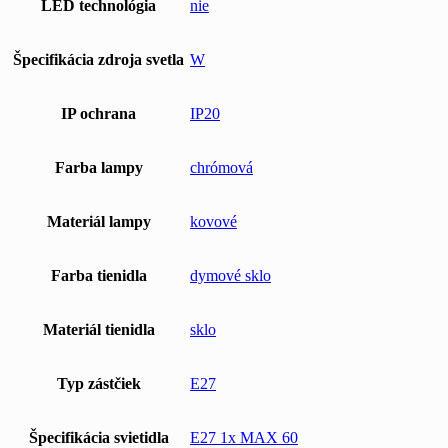
LED technológia
nie
Špecifikácia zdroja svetla
W
IP ochrana
IP20
Farba lampy
chrómová
Materiál lampy
kovové
Farba tienidla
dymové sklo
Materiál tienidla
sklo
Typ zástčiek
E27
Špecifikácia svietidla
E27 1x MAX 60