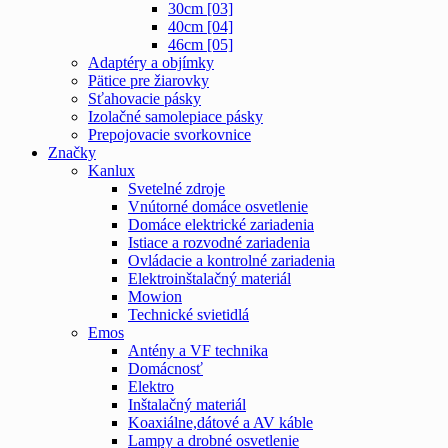
30cm [03]
40cm [04]
46cm [05]
Adaptéry a objímky
Pätice pre žiarovky
Sťahovacie pásky
Izolačné samolepiace pásky
Prepojovacie svorkovnice
Značky
Kanlux
Svetelné zdroje
Vnútorné domáce osvetlenie
Domáce elektrické zariadenia
Istiace a rozvodné zariadenia
Ovládacie a kontrolné zariadenia
Elektroinštalačný materiál
Mowion
Technické svietidlá
Emos
Antény a VF technika
Domácnosť
Elektro
Inštalačný materiál
Koaxiálne,dátové a AV káble
Lampy a drobné osvetlenie