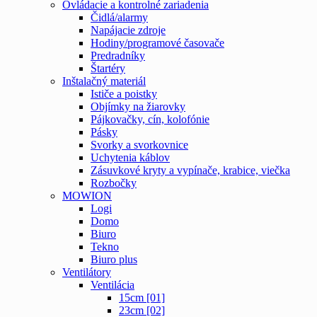
Ovládacie a kontrolné zariadenia
Čidlá/alarmy
Napájacie zdroje
Hodiny/programové časovače
Predradníky
Štartéry
Inštalačný materiál
Ističe a poistky
Objímky na žiarovky
Pájkovačky, cín, kolofónie
Pásky
Svorky a svorkovnice
Uchytenia káblov
Zásuvkové kryty a vypínače, krabice, viečka
Rozbočky
MOWION
Logi
Domo
Biuro
Tekno
Biuro plus
Ventilátory
Ventilácia
15cm [01]
23cm [02]