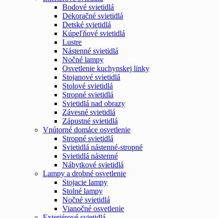
Bodové svietidlá
Dekoračné svietidlá
Detské svietidlá
Kúpeľňové svietidlá
Lustre
Nástenné svietidlá
Nočné lampy
Osvetlenie kuchynskej linky
Stojanové svietidlá
Stolové svietidlá
Stropné svietidlá
Svietidlá nad obrazy
Závesné svietidlá
Zápustné svietidlá
Vnútorné domáce osvetlenie
Stropné svietidlá
Svietidlá nástenné-stropné
Svietidlá nástenné
Nábytkové svietidlá
Lampy a drobné osvetlenie
Stojacie lampy
Stolné lampy
Nočné svietidlá
Vianočné osvetlenie
Exteriérové svietidlá