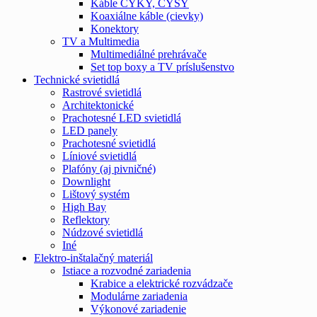
Káble CYKY, CYSY
Koaxiálne káble (cievky)
Konektory
TV a Multimedia
Multimediálné prehrávače
Set top boxy a TV príslušenstvo
Technické svietidlá
Rastrové svietidlá
Architektonické
Prachotesné LED svietidlá
LED panely
Prachotesné svietidlá
Líniové svietidlá
Plafóny (aj pivničné)
Downlight
Lištový systém
High Bay
Reflektory
Núdzové svietidlá
Iné
Elektro-inštalačný materiál
Istiace a rozvodné zariadenia
Krabice a elektrické rozvádzače
Modulárne zariadenia
Výkonové zariadenie