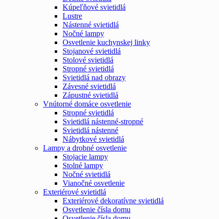
Kúpeľňové svietidlá
Lustre
Nástenné svietidlá
Nočné lampy
Osvetlenie kuchynskej linky
Stojanové svietidlá
Stolové svietidlá
Stropné svietidlá
Svietidlá nad obrazy
Závesné svietidlá
Zápustné svietidlá
Vnútorné domáce osvetlenie
Stropné svietidlá
Svietidlá nástenné-stropné
Svietidlá nástenné
Nábytkové svietidlá
Lampy a drobné osvetlenie
Stojacie lampy
Stolné lampy
Nočné svietidlá
Vianočné osvetlenie
Exteriérové svietidlá
Exteriérové dekoratívne svietidlá
Osvetlenie čísla domu
Osvetlenie čísla domu