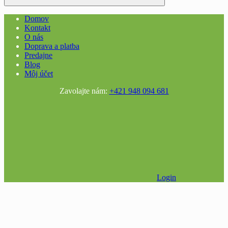
Domov
Kontakt
O nás
Doprava a platba
Predajne
Blog
Môj účet
Zavolajte nám:
+421 948 094 681
Login