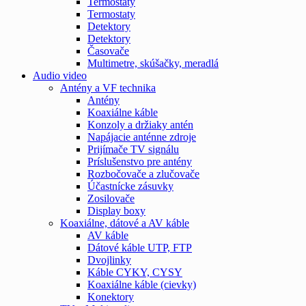
Termostaty
Termostaty
Detektory
Detektory
Časovače
Multimetre, skúšačky, meradlá
Audio video
Antény a VF technika
Antény
Koaxiálne káble
Konzoly a držiaky antén
Napájacie anténne zdroje
Prijímače TV signálu
Príslušenstvo pre antény
Rozbočovače a zlučovače
Účastnícke zásuvky
Zosilovače
Display boxy
Koaxiálne, dátové a AV káble
AV káble
Dátové káble UTP, FTP
Dvojlinky
Káble CYKY, CYSY
Koaxiálne káble (cievky)
Konektory