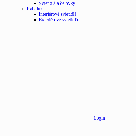
Svietidlá a čelovky
Rabalux
Interiérové svietidlá
Exteriérové svietidlá
Login