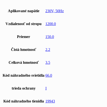
Aplikované napätie
230V, 50Hz
Vzdialenosť od stropu
1200.0
Priemer
150.0
Čistá hmotnosť
2.2
Celková hmotnosť
3.5
Kód náhradného svietidla
66.0
trieda ochrany
I
Kód náhradného tienidla
19943