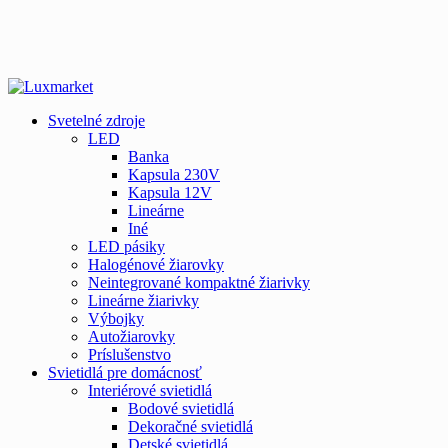
Svetelné zdroje
LED
Banka
Kapsula 230V
Kapsula 12V
Lineárne
Iné
LED pásiky
Halogénové žiarovky
Neintegrované kompaktné žiarivky
Lineárne žiarivky
Výbojky
Autožiarovky
Príslušenstvo
Svietidlá pre domácnosť
Interiérové svietidlá
Bodové svietidlá
Dekoračné svietidlá
Detské svietidlá