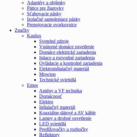
Adaptéry a objímky
Pätice pre žiarovky
Sťahovacie pásky
Izolačné samolepiace pásky
Prepojovacie svorkovnice
Značky
Kanlux
Svetelné zdroje
Vnútorné domáce osvetlenie
Domáce elektrické zariadenia
Istiace a rozvodné zariadenia
Ovládacie a kontrolné zariadenia
Elektroinštalačný materiál
Mowion
Technické svietidlá
Emos
Antény a VF technika
Domácnosť
Elektro
Inštalačný materiál
Koaxiálne,dátové a AV káble
Lampy a drobné osvetlenie
LED svietidlá
Predlžovačky a rozbočky
Reflektory