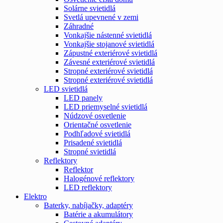
Solárne svietidlá
Svetlá upevnené v zemi
Záhradné
Vonkajšie nástenné svietidlá
Vonkajšie stojanové svietidlá
Zápustné exteriérové svietidlá
Závesné exteriérové svietidlá
Stropné exteriérové svietidlá
Stropné exteriérové svietidlá
LED svietidlá
LED panely
LED priemyselné svietidlá
Núdzové osvetlenie
Orientačné osvetlenie
Podhľadové svietidlá
Prisadené svietidlá
Stropné svietidlá
Reflektory
Reflektor
Halogénové reflektory
LED reflektory
Elektro
Baterky, nabíjačky, adaptéry
Batérie a akumulátory