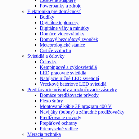
Cestovné adaptéry
Powerbanky a zdroje
Elektronika pre domácnosť
Budíky
Digitálne teplomery
Digitálne váhy a minútky
Domáce videovrátniky
Domový bezdrôtový zvonček
Meteorologické stanice
Čističe vzduchu
Svietidlá a čelovky
Čelovky
Kempingové a cyklosvietidlá
LED pracovné svietidlá
Nabíjacie ručné LED svietidlá
Vreckové batériové LED svietidlá
Predlžovacie prívody a rozbočovacie zásuvky
Domáce predlžovacie prívody
Flexo šnúry
Montované káble 3F program 400 V
Navijáky (bubny) a záhradné predlžovačky
Predlžovacie prívody
Prepäťové ochrany
Priemyselné vidlice
Meracia technika