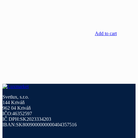
Add to cart
Svetlux, s.r.o.
144 Kriváň
962 04 Kriváň
IČO:46352597
IČ DPH:SK2023334203
IBAN:SK8009000000000404357516