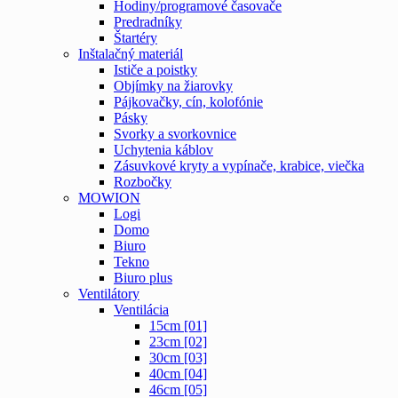
Hodiny/programové časovače
Predradníky
Štartéry
Inštalačný materiál
Ističe a poistky
Objímky na žiarovky
Pájkovačky, cín, kolofónie
Pásky
Svorky a svorkovnice
Uchytenia káblov
Zásuvkové kryty a vypínače, krabice, viečka
Rozbočky
MOWION
Logi
Domo
Biuro
Tekno
Biuro plus
Ventilátory
Ventilácia
15cm [01]
23cm [02]
30cm [03]
40cm [04]
46cm [05]