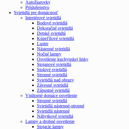
Autožiarovky
Príslušenstvo
Svietidlá pre domácnosť
Interiérové svietidlá
Bodové svietidlá
Dekoračné svietidlá
Detské svietidlá
Kúpeľňové svietidlá
Lustre
Nástenné svietidlá
Nočné lampy
Osvetlenie kuchynskej linky
Stojanové svietidlá
Stolové svietidlá
Stropné svietidlá
Svietidlá nad obrazy
Závesné svietidlá
Zápustné svietidlá
Vnútorné domáce osvetlenie
Stropné svietidlá
Svietidlá nástenné-stropné
Svietidlá nástenné
Nábytkové svietidlá
Lampy a drobné osvetlenie
Stojacie lampy