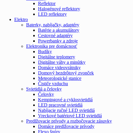
Reflektor
Halogénové reflektory
LED reflektory
Elektro
Baterky, nabíjačky, adaptéry
Batérie a akumulátory
Cestovné adaptéry
Powerbanky a zdroje
Elektronika pre domácnosť
Budíky
Digitálne teplomery
Digitálne váhy a minútky
Domáce videovrátniky
Domový bezdrôtový zvonček
Meteorologické stanice
Čističe vzduchu
Svietidlá a čelovky
Čelovky
Kempingové a cyklosvietidlá
LED pracovné svietidlá
Nabíjacie ručné LED svietidlá
Vreckové batériové LED svietidlá
Predlžovacie prívody a rozbočovacie zásuvky
Domáce predlžovacie prívody
Flexo šnúry