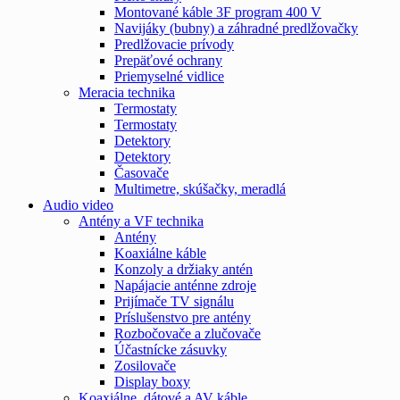
Montované káble 3F program 400 V
Navijáky (bubny) a záhradné predlžovačky
Predlžovacie prívody
Prepäťové ochrany
Priemyselné vidlice
Meracia technika
Termostaty
Termostaty
Detektory
Detektory
Časovače
Multimetre, skúšačky, meradlá
Audio video
Antény a VF technika
Antény
Koaxiálne káble
Konzoly a držiaky antén
Napájacie anténne zdroje
Prijímače TV signálu
Príslušenstvo pre antény
Rozbočovače a zlučovače
Účastnícke zásuvky
Zosilovače
Display boxy
Koaxiálne, dátové a AV káble