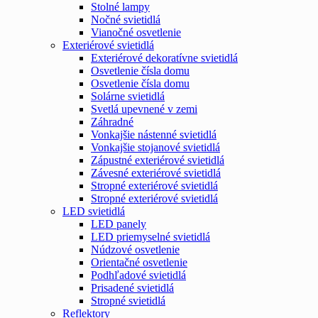
Stolné lampy
Nočné svietidlá
Vianočné osvetlenie
Exteriérové svietidlá
Exteriérové dekoratívne svietidlá
Osvetlenie čísla domu
Osvetlenie čísla domu
Solárne svietidlá
Svetlá upevnené v zemi
Záhradné
Vonkajšie nástenné svietidlá
Vonkajšie stojanové svietidlá
Zápustné exteriérové svietidlá
Závesné exteriérové svietidlá
Stropné exteriérové svietidlá
Stropné exteriérové svietidlá
LED svietidlá
LED panely
LED priemyselné svietidlá
Núdzové osvetlenie
Orientačné osvetlenie
Podhľadové svietidlá
Prisadené svietidlá
Stropné svietidlá
Reflektory