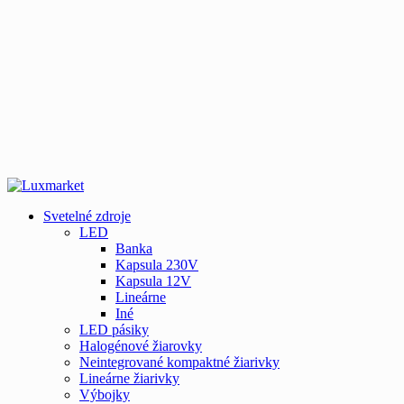
Svetelné zdroje
LED
Banka
Kapsula 230V
Kapsula 12V
Lineárne
Iné
LED pásiky
Halogénové žiarovky
Neintegrované kompaktné žiarivky
Lineárne žiarivky
Výbojky