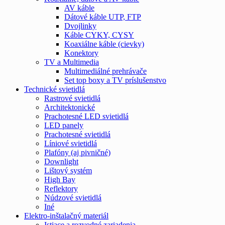
AV káble
Dátové káble UTP, FTP
Dvojlinky
Káble CYKY, CYSY
Koaxiálne káble (cievky)
Konektory
TV a Multimedia
Multimediálné prehrávače
Set top boxy a TV príslušenstvo
Technické svietidlá
Rastrové svietidlá
Architektonické
Prachotesné LED svietidlá
LED panely
Prachotesné svietidlá
Líniové svietidlá
Plafóny (aj pivničné)
Downlight
Lištový systém
High Bay
Reflektory
Núdzové svietidlá
Iné
Elektro-inštalačný materiál
Istiace a rozvodné zariadenia