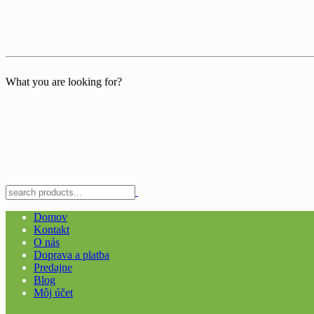
What you are looking for?
Domov
Kontakt
O nás
Doprava a platba
Predajne
Blog
Môj účet