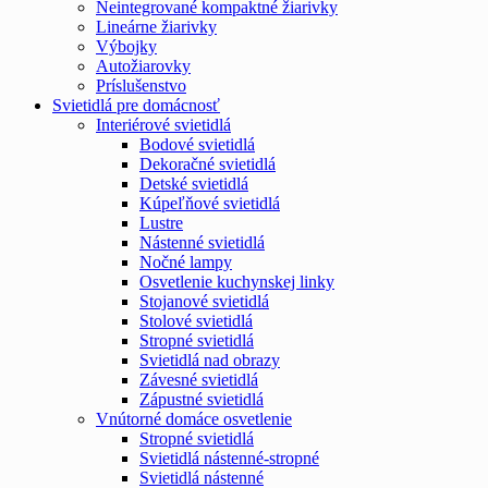
Neintegrované kompaktné žiarivky
Lineárne žiarivky
Výbojky
Autožiarovky
Príslušenstvo
Svietidlá pre domácnosť
Interiérové svietidlá
Bodové svietidlá
Dekoračné svietidlá
Detské svietidlá
Kúpeľňové svietidlá
Lustre
Nástenné svietidlá
Nočné lampy
Osvetlenie kuchynskej linky
Stojanové svietidlá
Stolové svietidlá
Stropné svietidlá
Svietidlá nad obrazy
Závesné svietidlá
Zápustné svietidlá
Vnútorné domáce osvetlenie
Stropné svietidlá
Svietidlá nástenné-stropné
Svietidlá nástenné