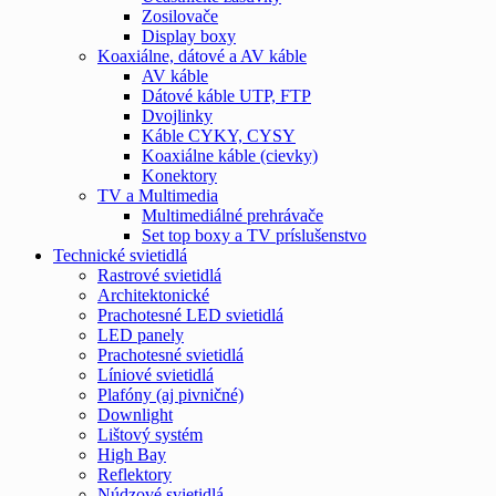
Zosilovače
Display boxy
Koaxiálne, dátové a AV káble
AV káble
Dátové káble UTP, FTP
Dvojlinky
Káble CYKY, CYSY
Koaxiálne káble (cievky)
Konektory
TV a Multimedia
Multimediálné prehrávače
Set top boxy a TV príslušenstvo
Technické svietidlá
Rastrové svietidlá
Architektonické
Prachotesné LED svietidlá
LED panely
Prachotesné svietidlá
Líniové svietidlá
Plafóny (aj pivničné)
Downlight
Lištový systém
High Bay
Reflektory
Núdzové svietidlá