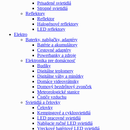
Prisadené svietidlá
Stropné svietidlá
Reflektory
Reflektor
Halogénové reflektory
LED reflektory
Elektro
Baterky, nabíjačky, adaptéry
Batérie a akumulátory
Cestovné adaptéry
Powerbanky a zdroje
Elektronika pre domácnosť
Budíky
Digitálne teplomery
Digitálne váhy a minútky
Domáce videovrátniky
Domový bezdrôtový zvonček
Meteorologické stanice
Čističe vzduchu
Svietidlá a čelovky
Čelovky
Kempingové a cyklosvietidlá
LED pracovné svietidlá
Nabíjacie ručné LED svietidlá
Vreckové batériové LED svietidlá