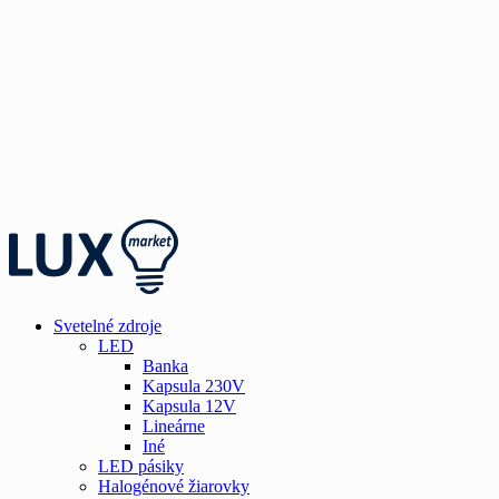
Svetelné zdroje
LED
Banka
Kapsula 230V
Kapsula 12V
Lineárne
Iné
LED pásiky
Halogénové žiarovky