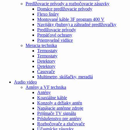
Predlžovacie prívody a rozbočovacie zásuvky
Domáce predlžovacie prívody
Flexo šnúry
Montované káble 3F program 400 V
Navijáky (bubny) a záhradné predlžovačky
Predlžovacie prívody
Prepäťové ochrany
Priemyselné vidlice
Meracia technika
Termostaty
Termostaty
Detektory
Detektory
Časovače
Multimetre, skúšačky, meradlá
Audio video
Antény a VF technika
Antény
Koaxiálne káble
Konzoly a držiaky antén
Napájacie anténne zdroje
Prijímače TV signálu
Príslušenstvo pre antény
Rozbočovače a zlučovače
Účastnícke zásuvky