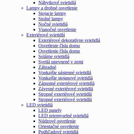
Nábytkové svietidlá
Lampy a drobné osvetlenie
Stojacie lampy
Stolné lampy
Nočné svietidlá
Vianočné osvetlenie
Exteriérové svietidlá
Exteriérové dekoratívne svietidlá
Osvetlenie čísla domu
Osvetlenie čísla domu
Solárne svietidlá
Svetlá upevnené v zemi
Záhradné
Vonkajšie nástenné svietidlá
Vonkajšie stojanové svietidlá
Zápustné exteriérové svietidlá
Závesné exteriérové svietidlá
Stropné exteriérové svietidlá
Stropné exteriérové svietidlá
LED svietidlá
LED panely
LED priemyselné svietidlá
Núdzové osvetlenie
Orientačné osvetlenie
Podhľadové svietidlá