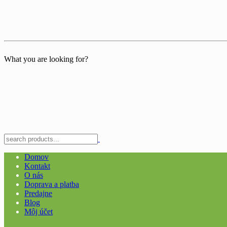
What you are looking for?
Domov
Kontakt
O nás
Doprava a platba
Predajne
Blog
Môj účet