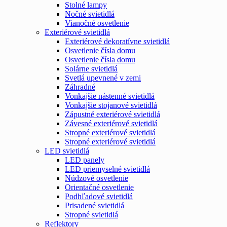
Stolné lampy
Nočné svietidlá
Vianočné osvetlenie
Exteriérové svietidlá
Exteriérové dekoratívne svietidlá
Osvetlenie čísla domu
Osvetlenie čísla domu
Solárne svietidlá
Svetlá upevnené v zemi
Záhradné
Vonkajšie nástenné svietidlá
Vonkajšie stojanové svietidlá
Zápustné exteriérové svietidlá
Závesné exteriérové svietidlá
Stropné exteriérové svietidlá
Stropné exteriérové svietidlá
LED svietidlá
LED panely
LED priemyselné svietidlá
Núdzové osvetlenie
Orientačné osvetlenie
Podhľadové svietidlá
Prisadené svietidlá
Stropné svietidlá
Reflektory