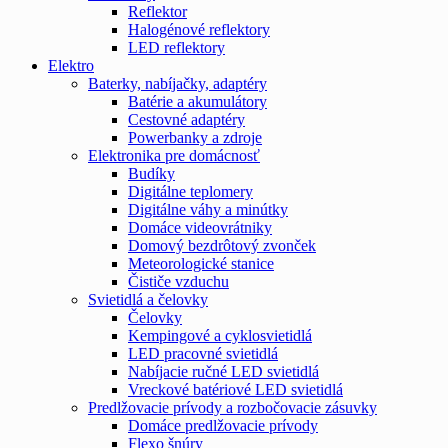
Reflektor
Halogénové reflektory
LED reflektory
Elektro
Baterky, nabíjačky, adaptéry
Batérie a akumulátory
Cestovné adaptéry
Powerbanky a zdroje
Elektronika pre domácnosť
Budíky
Digitálne teplomery
Digitálne váhy a minútky
Domáce videovrátniky
Domový bezdrôtový zvonček
Meteorologické stanice
Čističe vzduchu
Svietidlá a čelovky
Čelovky
Kempingové a cyklosvietidlá
LED pracovné svietidlá
Nabíjacie ručné LED svietidlá
Vreckové batériové LED svietidlá
Predlžovacie prívody a rozbočovacie zásuvky
Domáce predlžovacie prívody
Flexo šnúry