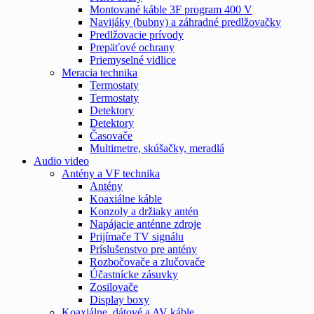
Montované káble 3F program 400 V
Navijáky (bubny) a záhradné predlžovačky
Predlžovacie prívody
Prepäťové ochrany
Priemyselné vidlice
Meracia technika
Termostaty
Termostaty
Detektory
Detektory
Časovače
Multimetre, skúšačky, meradlá
Audio video
Antény a VF technika
Antény
Koaxiálne káble
Konzoly a držiaky antén
Napájacie anténne zdroje
Prijímače TV signálu
Príslušenstvo pre antény
Rozbočovače a zlučovače
Účastnícke zásuvky
Zosilovače
Display boxy
Koaxiálne, dátové a AV káble