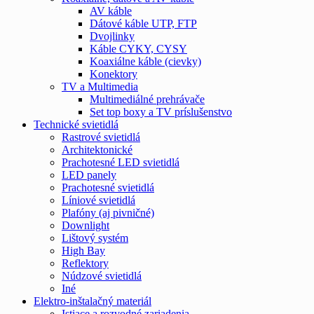
AV káble
Dátové káble UTP, FTP
Dvojlinky
Káble CYKY, CYSY
Koaxiálne káble (cievky)
Konektory
TV a Multimedia
Multimediálné prehrávače
Set top boxy a TV príslušenstvo
Technické svietidlá
Rastrové svietidlá
Architektonické
Prachotesné LED svietidlá
LED panely
Prachotesné svietidlá
Líniové svietidlá
Plafóny (aj pivničné)
Downlight
Lištový systém
High Bay
Reflektory
Núdzové svietidlá
Iné
Elektro-inštalačný materiál
Istiace a rozvodné zariadenia