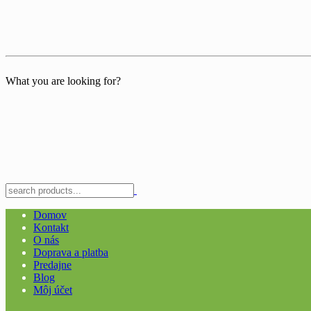
What you are looking for?
Domov
Kontakt
O nás
Doprava a platba
Predajne
Blog
Môj účet