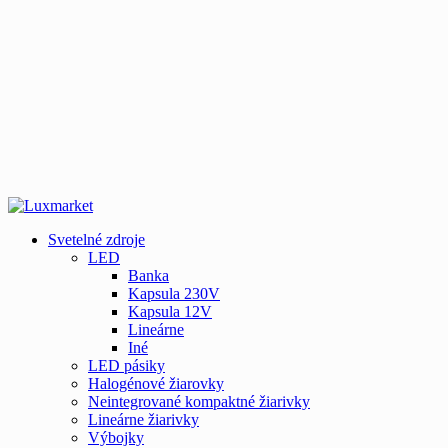
Svetelné zdroje
LED
Banka
Kapsula 230V
Kapsula 12V
Lineárne
Iné
LED pásiky
Halogénové žiarovky
Neintegrované kompaktné žiarivky
Lineárne žiarivky
Výbojky