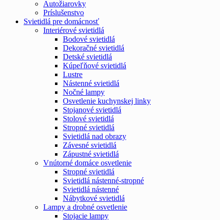
Autožiarovky
Príslušenstvo
Svietidlá pre domácnosť
Interiérové svietidlá
Bodové svietidlá
Dekoračné svietidlá
Detské svietidlá
Kúpeľňové svietidlá
Lustre
Nástenné svietidlá
Nočné lampy
Osvetlenie kuchynskej linky
Stojanové svietidlá
Stolové svietidlá
Stropné svietidlá
Svietidlá nad obrazy
Závesné svietidlá
Zápustné svietidlá
Vnútorné domáce osvetlenie
Stropné svietidlá
Svietidlá nástenné-stropné
Svietidlá nástenné
Nábytkové svietidlá
Lampy a drobné osvetlenie
Stojacie lampy