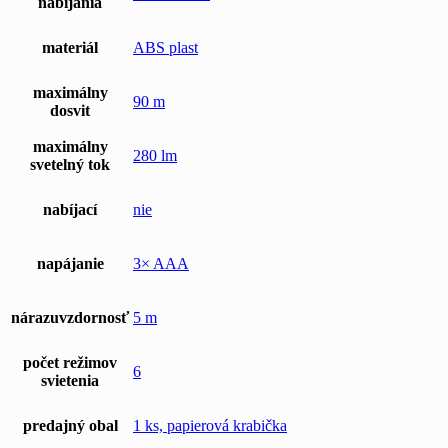
nabíjania
materiál
ABS plast
maximálny
90 m
dosvit
maximálny
280 lm
svetelný tok
nabíjací
nie
napájanie
3× AAA
nárazuvzdornosť
5 m
počet režimov
6
svietenia
predajný obal
1 ks, papierová krabička