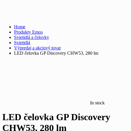
Home
Produkty Emos
Svietidlá a čelovky
Svietidlá
Výpredaj a akciový tovar
LED čelovka GP Discovery CHW53, 280 lm
In stock
LED čelovka GP Discovery
CHW53, 280 lm