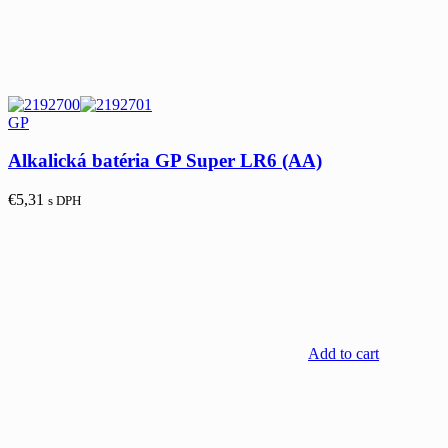
GP
Alkalická batéria GP Super LR6 (AA)
€
5,31
s DPH
Add to cart