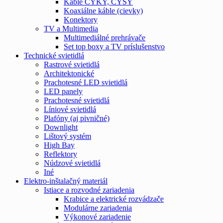
Káble CYKY, CYSY
Koaxiálne káble (cievky)
Konektory
TV a Multimedia
Multimediálné prehrávače
Set top boxy a TV príslušenstvo
Technické svietidlá
Rastrové svietidlá
Architektonické
Prachotesné LED svietidlá
LED panely
Prachotesné svietidlá
Líniové svietidlá
Plafóny (aj pivničné)
Downlight
Lištový systém
High Bay
Reflektory
Núdzové svietidlá
Iné
Elektro-inštalačný materiál
Istiace a rozvodné zariadenia
Krabice a elektrické rozvádzače
Modulárne zariadenia
Výkonové zariadenie