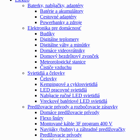
Baterky, nabíjačky, adaptéry
Batérie a akumulátory
Cestovné adaptéry
Powerbanky a zdroje
Elektronika pre domácnosť
Budíky
Digitálne teplomery
Digitálne váhy a minútky
Domáce videovrátniky
Domový bezdrôtový zvonček
Meteorologické stanice
Čističe vzduchu
Svietidlá a čelovky
Čelovky
Kempingové a cyklosvietidlá
LED pracovné svietidlá
Nabíjacie ručné LED svietidlá
Vreckové batériové LED svietidlá
Predlžovacie prívody a rozbočovacie zásuvky
Domáce predlžovacie prívody
Flexo šnúry
Montované káble 3F program 400 V
Navijáky (bubny) a záhradné predlžovačky
Predlžovacie prívody