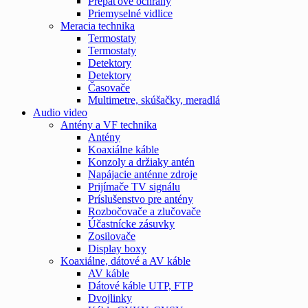
Prepäťové ochrany
Priemyselné vidlice
Meracia technika
Termostaty
Termostaty
Detektory
Detektory
Časovače
Multimetre, skúšačky, meradlá
Audio video
Antény a VF technika
Antény
Koaxiálne káble
Konzoly a držiaky antén
Napájacie anténne zdroje
Prijímače TV signálu
Príslušenstvo pre antény
Rozbočovače a zlučovače
Účastnícke zásuvky
Zosilovače
Display boxy
Koaxiálne, dátové a AV káble
AV káble
Dátové káble UTP, FTP
Dvojlinky