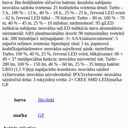
barva: žlto-šedá|batérie súčasťou balenia: áno|doba nabíjania:
neuvádza sa|doba svietenia: 25 hodín|doba svietenia detail: Turbo –
5 h., 100 % – 13 h., 40 % – 18 h., 25 % – 25 h., červená LED svieti
– 62 h, červená LED bliká – 78 h|dosvit: Turbo – 90 m, 100 % – 70
m, 40 % – 45 m, 25 % – 10 m|fokus: nie|hmotnosť: 95 g|LED
indikácia nabíjania: neuvádza sa|LED indikácia stavu akumulátora:
nie|materiál: ABS plast|maximálny dosvit: 90 m|maximálny svetelný
tok: 280 lm|nabíjací: nie|napájanie: 3× AAA|nárazuvzdornosť: 5
m|počet režimov svietenia: 6|predajný obal: 1 ks, papierová
krabička|príslušenstvo: neuvádza sa|reflexný pásik: nie|režimy:
Turbo; 100 %, 40 %, 25 %, červená LED svieti, bliká|rozmer: 66 ×
49 × 37 mm|špeciálna funkcia: neuvádza sa|svetelný tok: Turbo –
280 lm, 100 % – 150 lm, 40 % – 60 lm, 25 % – 35 lm|typ batérie:
LR03 (1,5 V)|typ napájacieho konektoru: neuvádza sa|uhol
vyžarovania: neuvádza sa|vodeodolná: IPX5|vybavenie: neuvádza
sa|záručná doba: 3 roky|zdroj svetla: 2× CREE SMD LED|značka:
GP
barva
žlto-šedá
značka
GP