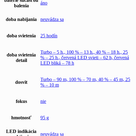
batérie súčasťou
áno
balenia
doba nabíjania
neuvádza sa
doba svietenia
25 hodín
Turbo – 5 h., 100 % – 13 h., 40 % – 18 h., 25
doba svietenia
% – 25 h., červená LED svieti – 62 h, červená
detail
LED bliká – 78 h
Turbo – 90 m, 100 % – 70 m, 40 % – 45 m, 25
dosvit
% – 10 m
fokus
nie
hmotnosť
95 g
LED indikácia
neuvádza sa