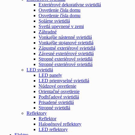
Exteriérové dekoratívne svietidlá
Osvetlenie čísla domu
Osvetlenie čísla domu
Solárne svietidlá
Svetlá upevnené v zemi
Záhradné
Vonkajšie nástenné svietidlá
Vonkajšie stojanové svietidlá
Zápustné exteriérové svietidlá
Závesné exteriérové svietidlá
Stropné exteriérové svietidlá
Stropné exteriérové svietidlá
LED svietidlá
LED panely
LED priemyselné svietidlá
Núdzové osvetlenie
Orientačné osvetlenie
Podhľadové svietidlá
Prisadené svietidlá
Stropné svietidlá
Reflektory
Reflektor
Halogénové reflektory
LED reflektory
Elektro