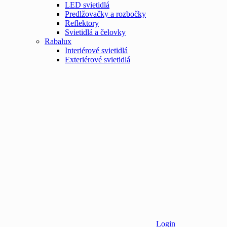
LED svietidlá
Predlžovačky a rozbočky
Reflektory
Svietidlá a čelovky
Rabalux
Interiérové svietidlá
Exteriérové svietidlá
Login