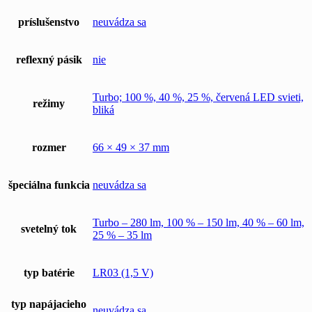
príslušenstvo
neuvádza sa
reflexný pásik
nie
Turbo; 100 %, 40 %, 25 %, červená LED svieti,
režimy
bliká
rozmer
66 × 49 × 37 mm
špeciálna funkcia
neuvádza sa
Turbo – 280 lm, 100 % – 150 lm, 40 % – 60 lm,
svetelný tok
25 % – 35 lm
typ batérie
LR03 (1,5 V)
typ napájacieho
neuvádza sa