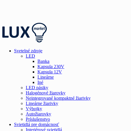
Svetelné zdroje
LED
Banka
Kapsula 230V
Kapsula 12V
Lineárne
Iné
LED pásiky
Halogénové žiarovky
Neintegrované kompaktné žiarivky
Lineárne žiarivky
Výbojky
Autožiarovky
Príslušenstvo
Svietidlá pre domácnosť
Interiérové svietidlá