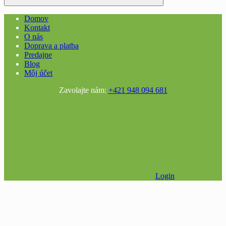
Domov
Kontakt
O nás
Doprava a platba
Predajne
Blog
Môj účet
Zavolajte nám:
+421 948 094 681
Login