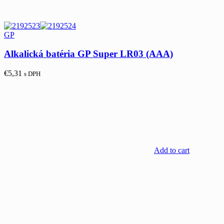
GP
Alkalická batéria GP Super LR03 (AAA)
€
5,31
s DPH
Add to cart