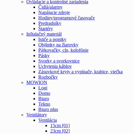
Ovládacie a kontrolné zariadenia
Čidlá/alarmy
Napájacie zdroje
Hodiny/programové časovače
Predradníky
Štartéry
Inštalačný materiál
Ističe a poistky
Objímky na žiarovky
Pájkovačky, cín, kolofónie
Pásky
Svorky a svorkovnice
Uchytenia káblov
Zásuvkové kryty a vypínače, krabice, viečka
Rozbočky
MOWION
Logi
Domo
Biuro
Tekno
Biuro plus
Ventilátory
Ventilácia
15cm [01]
23cm [02]