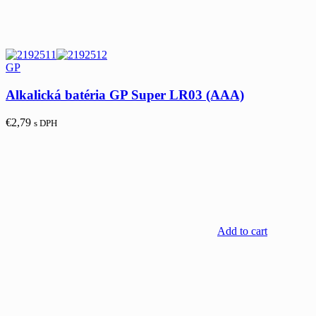
GP
Alkalická batéria GP Super LR03 (AAA)
€
2,79
s DPH
Add to cart