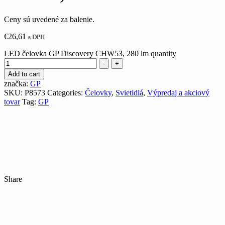
Ceny sú uvedené za balenie.
€
26,61
s DPH
LED čelovka GP Discovery CHW53, 280 lm quantity
-
+
Add to cart
značka:
GP
SKU:
P8573
Categories:
Čelovky
,
Svietidlá
,
Výpredaj a akciový
tovar
Tag:
GP
Share