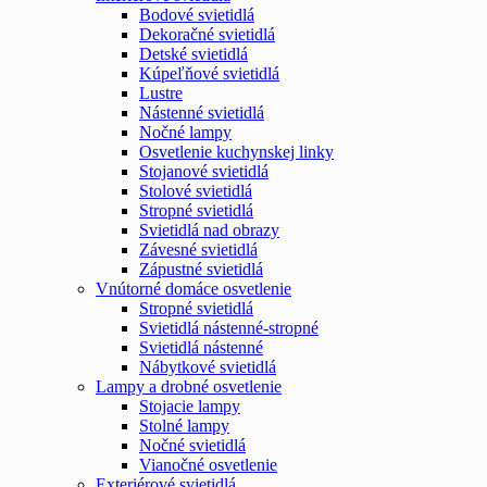
Bodové svietidlá
Dekoračné svietidlá
Detské svietidlá
Kúpeľňové svietidlá
Lustre
Nástenné svietidlá
Nočné lampy
Osvetlenie kuchynskej linky
Stojanové svietidlá
Stolové svietidlá
Stropné svietidlá
Svietidlá nad obrazy
Závesné svietidlá
Zápustné svietidlá
Vnútorné domáce osvetlenie
Stropné svietidlá
Svietidlá nástenné-stropné
Svietidlá nástenné
Nábytkové svietidlá
Lampy a drobné osvetlenie
Stojacie lampy
Stolné lampy
Nočné svietidlá
Vianočné osvetlenie
Exteriérové svietidlá