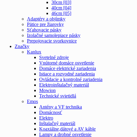
30cm [03]
40cm [04]
46cm [05]
Adaptéry a objímky
Pätice pre žiarovky
Sťahovacie pásky
Izolačné samolepiace pásky
Prepojovacie svorkovnice
Značky
Kanlux
Svetelné zdroje
Vnútorné domáce osvetlenie
Domáce elektrické zariadenia
Istiace a rozvodné zariadenia
Ovládacie a kontrolné zariadenia
Elektroinštalačný materiál
Mowion
Technické svietidlá
Emos
Antény a VF technika
Domácnosť
Elektro
Inštalačný materiál
Koaxiálne,dátové a AV káble
Lampy a drobné osvetlenie