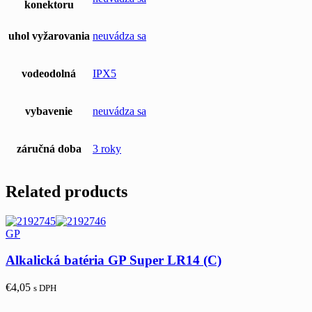
konektoru
uhol vyžarovania
neuvádza sa
vodeodolná
IPX5
vybavenie
neuvádza sa
záručná doba
3 roky
Related products
GP
Alkalická batéria GP Super LR14 (C)
€
4,05
s DPH