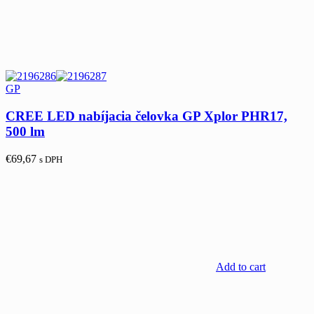
GP
CREE LED nabíjacia čelovka GP Xplor PHR17,
500 lm
€
69,67
s DPH
Add to cart