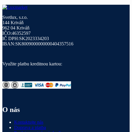
Svetlux, s.r.o.
144 Kriváň
962 04 Kriváň
IČO:46352597
IČ DPH:SK2023334203
IBAN:SK8009000000000404357516
Využite platbu kreditnou kartou:
O nás
Kontaktujte nás
Doprava a platba