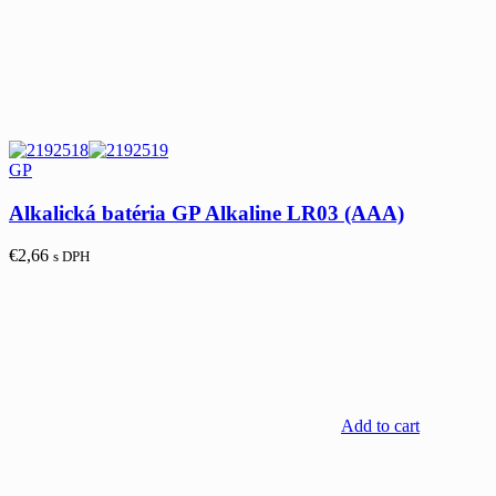
GP
Alkalická batéria GP Alkaline LR03 (AAA)
€
2,66
s DPH
Add to cart