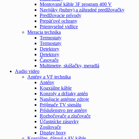
Montované káble 3F program 400 V
Navijáky (bubny) a záhradné predlžovačky
Predlžovacie prívody
Prepäťové ochrany
Priemyselné vidlice
Meracia technika
Termostaty
Termostaty
Detektory
Detektory
Časovače
Multimetre, skúšačky, meradlá
Audio video
Antény a VF technika
Antény
Koaxiálne káble
Konzoly a držiaky antén
Napájacie anténne zdroje
Prijímače TV signálu
Príslušenstvo pre antény
Rozbočovače a zlučovače
Účastnícke zásuvky
Zosilovače
Display boxy
Koaxiálne, dátové a AV káble