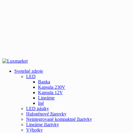
Svetelné zdroje
LED
Banka
Kapsula 230V
Kapsula 12V
Lineárne
Iné
LED pásiky
Halogénové žiarovky
Neintegrované kompaktné žiarivky
Lineárne žiarivky
Výbojky