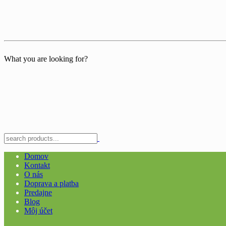
What you are looking for?
Domov
Kontakt
O nás
Doprava a platba
Predajne
Blog
Môj účet