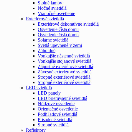
Stolné lampy
Nočné svietidlá
Vianočné osvetlenie
Exteriérové svietidlá
Exteriérové dekoratívne svietidlá
Osvetlenie čísla domu
Osvetlenie čísla domu
Solárne svietidlá
Svetlá upevnené v zemi
Záhradné
Vonkajšie nástenné svietidlá
Vonkajšie stojanové svietidlá
Zápustné exteriérové svietidlá
Závesné exteriérové svietidlá
Stropné exteriérové svietidlá
Stropné exteriérové svietidlá
LED svietidlá
LED panely
LED priemyselné svietidlá
Núdzové osvetlenie
Orientačné osvetlenie
Podhľadové svietidlá
Prisadené svietidlá
Stropné svietidlá
Reflektory