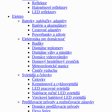
Reflektor
Halogénové reflektory
LED reflektory
Elektro
Baterky, nabíjačky, adaptéry
Batérie a akumulátory
Cestovné adaptéry
Powerbanky a zdroje
Elektronika pre domácnosť
Budíky
Digitálne teplomery
Digitálne váhy a minútky
Domáce videovrátniky
Domový bezdrôtový zvonček
Meteorologické stanice
Čističe vzduchu
Svietidlá a čelovky
Čelovky
Kempingové a cyklosvietidlá
LED pracovné svietidlá
Nabíjacie ručné LED svietidlá
Vreckové batériové LED svietidlá
Predlžovacie prívody a rozbočovacie zásuvky
Domáce predlžovacie prívody
Flexo šnúry