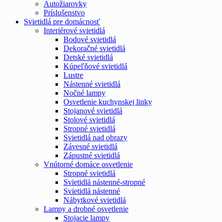
Autožiarovky
Príslušenstvo
Svietidlá pre domácnosť
Interiérové svietidlá
Bodové svietidlá
Dekoračné svietidlá
Detské svietidlá
Kúpeľňové svietidlá
Lustre
Nástenné svietidlá
Nočné lampy
Osvetlenie kuchynskej linky
Stojanové svietidlá
Stolové svietidlá
Stropné svietidlá
Svietidlá nad obrazy
Závesné svietidlá
Zápustné svietidlá
Vnútorné domáce osvetlenie
Stropné svietidlá
Svietidlá nástenné-stropné
Svietidlá nástenné
Nábytkové svietidlá
Lampy a drobné osvetlenie
Stojacie lampy