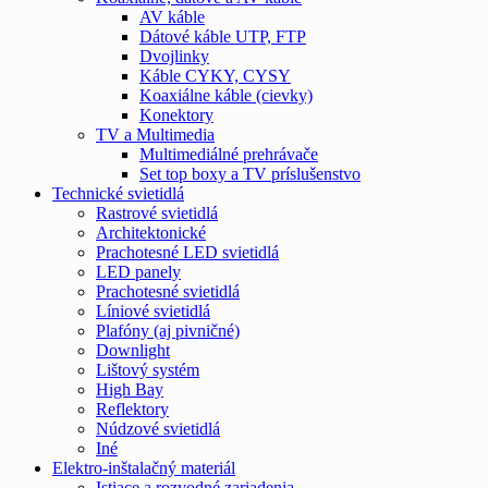
AV káble
Dátové káble UTP, FTP
Dvojlinky
Káble CYKY, CYSY
Koaxiálne káble (cievky)
Konektory
TV a Multimedia
Multimediálné prehrávače
Set top boxy a TV príslušenstvo
Technické svietidlá
Rastrové svietidlá
Architektonické
Prachotesné LED svietidlá
LED panely
Prachotesné svietidlá
Líniové svietidlá
Plafóny (aj pivničné)
Downlight
Lištový systém
High Bay
Reflektory
Núdzové svietidlá
Iné
Elektro-inštalačný materiál
Istiace a rozvodné zariadenia