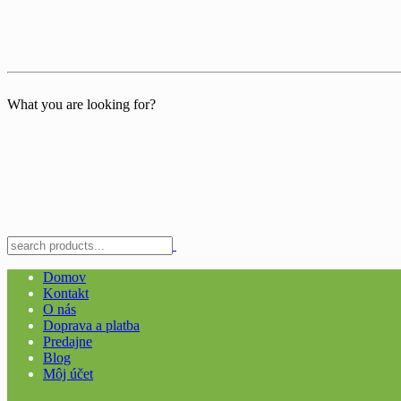
What you are looking for?
Domov
Kontakt
O nás
Doprava a platba
Predajne
Blog
Môj účet