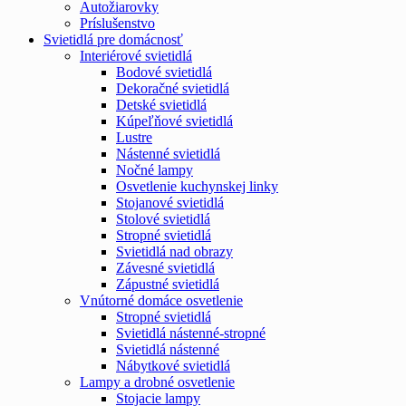
Autožiarovky
Príslušenstvo
Svietidlá pre domácnosť
Interiérové svietidlá
Bodové svietidlá
Dekoračné svietidlá
Detské svietidlá
Kúpeľňové svietidlá
Lustre
Nástenné svietidlá
Nočné lampy
Osvetlenie kuchynskej linky
Stojanové svietidlá
Stolové svietidlá
Stropné svietidlá
Svietidlá nad obrazy
Závesné svietidlá
Zápustné svietidlá
Vnútorné domáce osvetlenie
Stropné svietidlá
Svietidlá nástenné-stropné
Svietidlá nástenné
Nábytkové svietidlá
Lampy a drobné osvetlenie
Stojacie lampy