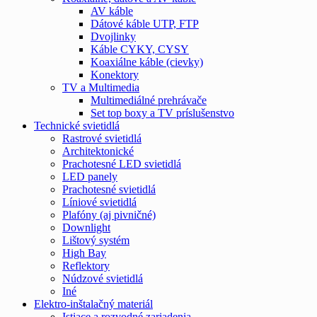
AV káble
Dátové káble UTP, FTP
Dvojlinky
Káble CYKY, CYSY
Koaxiálne káble (cievky)
Konektory
TV a Multimedia
Multimediálné prehrávače
Set top boxy a TV príslušenstvo
Technické svietidlá
Rastrové svietidlá
Architektonické
Prachotesné LED svietidlá
LED panely
Prachotesné svietidlá
Líniové svietidlá
Plafóny (aj pivničné)
Downlight
Lištový systém
High Bay
Reflektory
Núdzové svietidlá
Iné
Elektro-inštalačný materiál
Istiace a rozvodné zariadenia