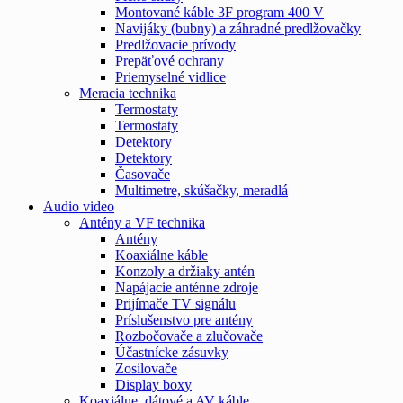
Montované káble 3F program 400 V
Navijáky (bubny) a záhradné predlžovačky
Predlžovacie prívody
Prepäťové ochrany
Priemyselné vidlice
Meracia technika
Termostaty
Termostaty
Detektory
Detektory
Časovače
Multimetre, skúšačky, meradlá
Audio video
Antény a VF technika
Antény
Koaxiálne káble
Konzoly a držiaky antén
Napájacie anténne zdroje
Prijímače TV signálu
Príslušenstvo pre antény
Rozbočovače a zlučovače
Účastnícke zásuvky
Zosilovače
Display boxy
Koaxiálne, dátové a AV káble