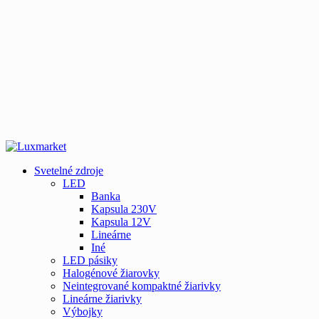
Svetelné zdroje
LED
Banka
Kapsula 230V
Kapsula 12V
Lineárne
Iné
LED pásiky
Halogénové žiarovky
Neintegrované kompaktné žiarivky
Lineárne žiarivky
Výbojky