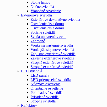
Stolné lampy
Nočné svietidlá
Vianočné osvetlenie
Exteriérové svietidlá
Exteriérové dekoratívne svietidlá
Osvetlenie čísla domu
Osvetlenie čísla domu
Solárne svietidlá
Svetlá upevnené v zemi
Záhradné
Vonkajšie nástenné svietidlá
Vonkajšie stojanové svietidlá
Zápustné exteriérové svietidlá
Závesné exteriérové svietidlá
Stropné exteriérové svietidlá
Stropné exteriérové svietidlá
LED svietidlá
LED panely
LED priemyselné svietidlá
Núdzové osvetlenie
Orientačné osvetlenie
Podhľadové svietidlá
Prisadené svietidlá
Stropné svietidlá
Reflektory