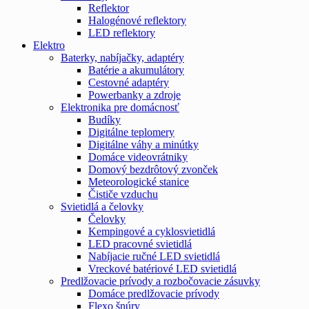
Reflektor
Halogénové reflektory
LED reflektory
Elektro
Baterky, nabíjačky, adaptéry
Batérie a akumulátory
Cestovné adaptéry
Powerbanky a zdroje
Elektronika pre domácnosť
Budíky
Digitálne teplomery
Digitálne váhy a minútky
Domáce videovrátniky
Domový bezdrôtový zvonček
Meteorologické stanice
Čističe vzduchu
Svietidlá a čelovky
Čelovky
Kempingové a cyklosvietidlá
LED pracovné svietidlá
Nabíjacie ručné LED svietidlá
Vreckové batériové LED svietidlá
Predlžovacie prívody a rozbočovacie zásuvky
Domáce predlžovacie prívody
Flexo šnúry