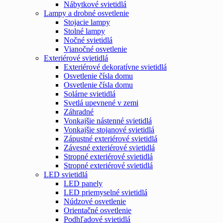
Nábytkové svietidlá
Lampy a drobné osvetlenie
Stojacie lampy
Stolné lampy
Nočné svietidlá
Vianočné osvetlenie
Exteriérové svietidlá
Exteriérové dekoratívne svietidlá
Osvetlenie čísla domu
Osvetlenie čísla domu
Solárne svietidlá
Svetlá upevnené v zemi
Záhradné
Vonkajšie nástenné svietidlá
Vonkajšie stojanové svietidlá
Zápustné exteriérové svietidlá
Závesné exteriérové svietidlá
Stropné exteriérové svietidlá
Stropné exteriérové svietidlá
LED svietidlá
LED panely
LED priemyselné svietidlá
Núdzové osvetlenie
Orientačné osvetlenie
Podhľadové svietidlá