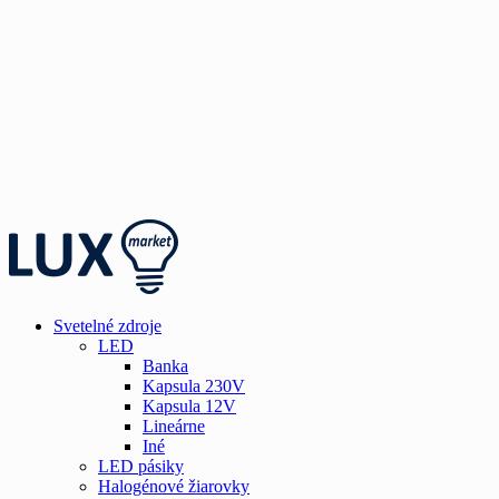
Svetelné zdroje
LED
Banka
Kapsula 230V
Kapsula 12V
Lineárne
Iné
LED pásiky
Halogénové žiarovky