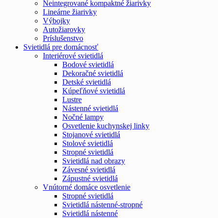
Neintegrované kompaktné žiarivky
Lineárne žiarivky
Výbojky
Autožiarovky
Príslušenstvo
Svietidlá pre domácnosť
Interiérové svietidlá
Bodové svietidlá
Dekoračné svietidlá
Detské svietidlá
Kúpeľňové svietidlá
Lustre
Nástenné svietidlá
Nočné lampy
Osvetlenie kuchynskej linky
Stojanové svietidlá
Stolové svietidlá
Stropné svietidlá
Svietidlá nad obrazy
Závesné svietidlá
Zápustné svietidlá
Vnútorné domáce osvetlenie
Stropné svietidlá
Svietidlá nástenné-stropné
Svietidlá nástenné