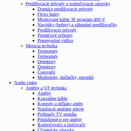
Predlžovacie prívody a rozbočovacie zásuvky
Domáce predlžovacie prívody
Flexo šnúry
Montované káble 3F program 400 V
Navijáky (bubny) a záhradné predlžovačky
Predlžovacie prívody
Prepäťové ochrany
Priemyselné vidlice
Meracia technika
Termostaty
Termostaty
Detektory
Detektory
Časovače
Multimetre, skúšačky, meradlá
Audio video
Antény a VF technika
Antény
Koaxiálne káble
Konzoly a držiaky antén
Napájacie anténne zdroje
Prijímače TV signálu
Príslušenstvo pre antény
Rozbočovače a zlučovače
Účastnícke zásuvky