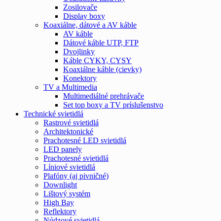
Zosilovače
Display boxy
Koaxiálne, dátové a AV káble
AV káble
Dátové káble UTP, FTP
Dvojlinky
Káble CYKY, CYSY
Koaxiálne káble (cievky)
Konektory
TV a Multimedia
Multimediálné prehrávače
Set top boxy a TV príslušenstvo
Technické svietidlá
Rastrové svietidlá
Architektonické
Prachotesné LED svietidlá
LED panely
Prachotesné svietidlá
Líniové svietidlá
Plafóny (aj pivničné)
Downlight
Lištový systém
High Bay
Reflektory
Núdzové svietidlá