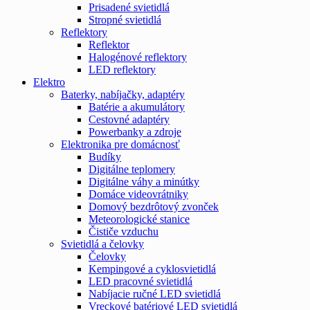
Prisadené svietidlá
Stropné svietidlá
Reflektory
Reflektor
Halogénové reflektory
LED reflektory
Elektro
Baterky, nabíjačky, adaptéry
Batérie a akumulátory
Cestovné adaptéry
Powerbanky a zdroje
Elektronika pre domácnosť
Budíky
Digitálne teplomery
Digitálne váhy a minútky
Domáce videovrátniky
Domový bezdrôtový zvonček
Meteorologické stanice
Čističe vzduchu
Svietidlá a čelovky
Čelovky
Kempingové a cyklosvietidlá
LED pracovné svietidlá
Nabíjacie ručné LED svietidlá
Vreckové batériové LED svietidlá