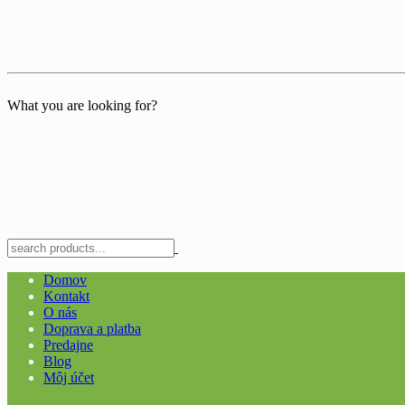
What you are looking for?
Domov
Kontakt
O nás
Doprava a platba
Predajne
Blog
Môj účet