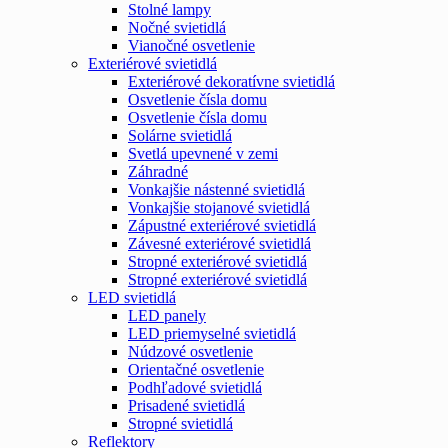
Stolné lampy
Nočné svietidlá
Vianočné osvetlenie
Exteriérové svietidlá
Exteriérové dekoratívne svietidlá
Osvetlenie čísla domu
Osvetlenie čísla domu
Solárne svietidlá
Svetlá upevnené v zemi
Záhradné
Vonkajšie nástenné svietidlá
Vonkajšie stojanové svietidlá
Zápustné exteriérové svietidlá
Závesné exteriérové svietidlá
Stropné exteriérové svietidlá
Stropné exteriérové svietidlá
LED svietidlá
LED panely
LED priemyselné svietidlá
Núdzové osvetlenie
Orientačné osvetlenie
Podhľadové svietidlá
Prisadené svietidlá
Stropné svietidlá
Reflektory