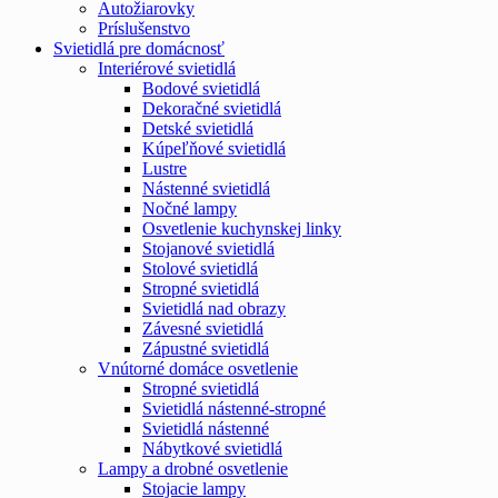
Autožiarovky
Príslušenstvo
Svietidlá pre domácnosť
Interiérové svietidlá
Bodové svietidlá
Dekoračné svietidlá
Detské svietidlá
Kúpeľňové svietidlá
Lustre
Nástenné svietidlá
Nočné lampy
Osvetlenie kuchynskej linky
Stojanové svietidlá
Stolové svietidlá
Stropné svietidlá
Svietidlá nad obrazy
Závesné svietidlá
Zápustné svietidlá
Vnútorné domáce osvetlenie
Stropné svietidlá
Svietidlá nástenné-stropné
Svietidlá nástenné
Nábytkové svietidlá
Lampy a drobné osvetlenie
Stojacie lampy