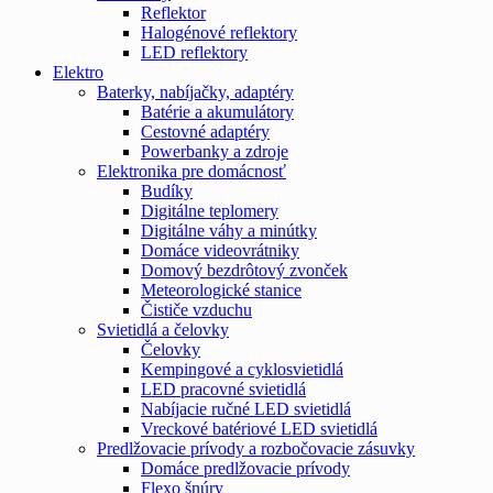
Reflektor
Halogénové reflektory
LED reflektory
Elektro
Baterky, nabíjačky, adaptéry
Batérie a akumulátory
Cestovné adaptéry
Powerbanky a zdroje
Elektronika pre domácnosť
Budíky
Digitálne teplomery
Digitálne váhy a minútky
Domáce videovrátniky
Domový bezdrôtový zvonček
Meteorologické stanice
Čističe vzduchu
Svietidlá a čelovky
Čelovky
Kempingové a cyklosvietidlá
LED pracovné svietidlá
Nabíjacie ručné LED svietidlá
Vreckové batériové LED svietidlá
Predlžovacie prívody a rozbočovacie zásuvky
Domáce predlžovacie prívody
Flexo šnúry