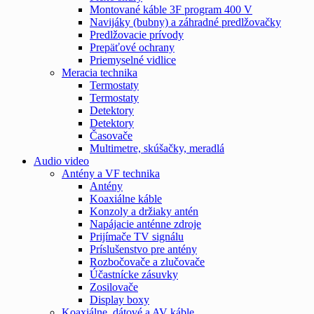
Montované káble 3F program 400 V
Navijáky (bubny) a záhradné predlžovačky
Predlžovacie prívody
Prepäťové ochrany
Priemyselné vidlice
Meracia technika
Termostaty
Termostaty
Detektory
Detektory
Časovače
Multimetre, skúšačky, meradlá
Audio video
Antény a VF technika
Antény
Koaxiálne káble
Konzoly a držiaky antén
Napájacie anténne zdroje
Prijímače TV signálu
Príslušenstvo pre antény
Rozbočovače a zlučovače
Účastnícke zásuvky
Zosilovače
Display boxy
Koaxiálne, dátové a AV káble