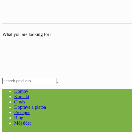
What you are looking for?
Domov
Kontakt
O nás
Doprava a platba
Predajne
Blog
Môj účet