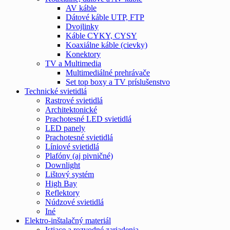
AV káble
Dátové káble UTP, FTP
Dvojlinky
Káble CYKY, CYSY
Koaxiálne káble (cievky)
Konektory
TV a Multimedia
Multimediálné prehrávače
Set top boxy a TV príslušenstvo
Technické svietidlá
Rastrové svietidlá
Architektonické
Prachotesné LED svietidlá
LED panely
Prachotesné svietidlá
Líniové svietidlá
Plafóny (aj pivničné)
Downlight
Lištový systém
High Bay
Reflektory
Núdzové svietidlá
Iné
Elektro-inštalačný materiál
Istiace a rozvodné zariadenia