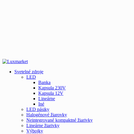
Svetelné zdroje
LED
Banka
Kapsula 230V
Kapsula 12V
Lineárne
Iné
LED pásiky
Halogénové žiarovky
Neintegrované kompaktné žiarivky
Lineárne žiarivky
Výbojky