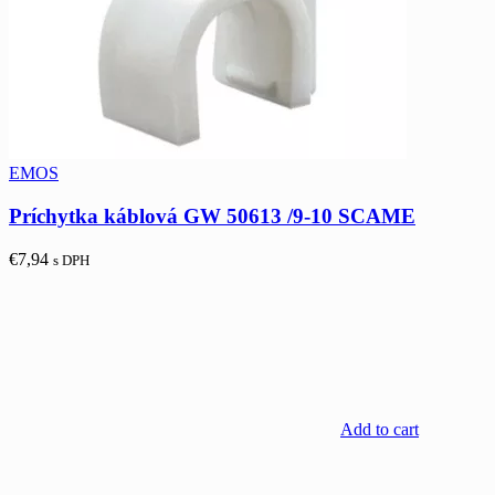
EMOS
Príchytka káblová GW 50613 /9-10 SCAME
€
7,94
s DPH
Add to cart