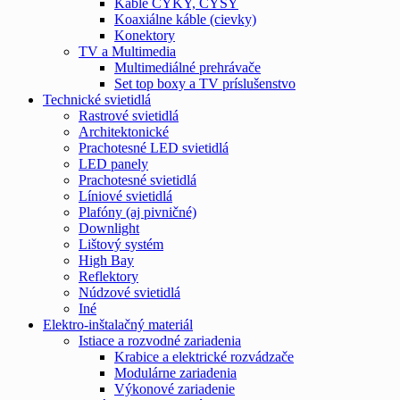
Káble CYKY, CYSY
Koaxiálne káble (cievky)
Konektory
TV a Multimedia
Multimediálné prehrávače
Set top boxy a TV príslušenstvo
Technické svietidlá
Rastrové svietidlá
Architektonické
Prachotesné LED svietidlá
LED panely
Prachotesné svietidlá
Líniové svietidlá
Plafóny (aj pivničné)
Downlight
Lištový systém
High Bay
Reflektory
Núdzové svietidlá
Iné
Elektro-inštalačný materiál
Istiace a rozvodné zariadenia
Krabice a elektrické rozvádzače
Modulárne zariadenia
Výkonové zariadenie