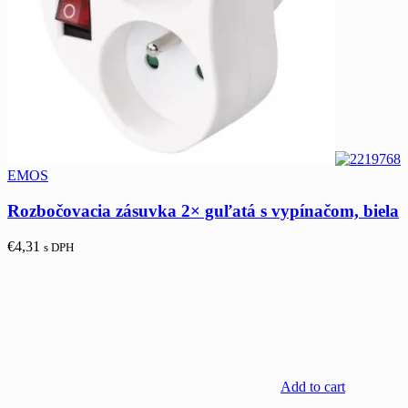
EMOS
Rozbočovacia zásuvka 2× guľatá s vypínačom, biela
€
4,31
s DPH
Add to cart