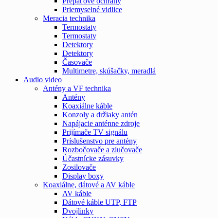
Prepäťové ochrany
Priemyselné vidlice
Meracia technika
Termostaty
Termostaty
Detektory
Detektory
Časovače
Multimetre, skúšačky, meradlá
Audio video
Antény a VF technika
Antény
Koaxiálne káble
Konzoly a držiaky antén
Napájacie anténne zdroje
Prijímače TV signálu
Príslušenstvo pre antény
Rozbočovače a zlučovače
Účastnícke zásuvky
Zosilovače
Display boxy
Koaxiálne, dátové a AV káble
AV káble
Dátové káble UTP, FTP
Dvojlinky