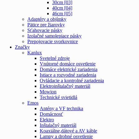
30cm [03]
40cm [04]
46cm [05]
Adaptéry a objímky
Pätice pre žiarovky
Sťahovacie pásky
Izolačné samolepiace pásky
Prepojovacie svorkovnice
Značky
Kanlux
Svetelné zdroje
Vnútorné domáce osvetlenie
Domáce elektrické zariadenia
Istiace a rozvodné zariadenia
Ovládacie a kontrolné zariadenia
Elektroinštalačný materiál
Mowion
Technické svietidlá
Emos
Antény a VF technika
Domácnosť
Elektro
Inštalačný materiál
Koaxiálne,dátové a AV káble
Lampy a drobné osvetlenie