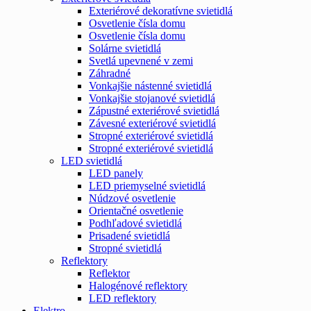
Exteriérové dekoratívne svietidlá
Osvetlenie čísla domu
Osvetlenie čísla domu
Solárne svietidlá
Svetlá upevnené v zemi
Záhradné
Vonkajšie nástenné svietidlá
Vonkajšie stojanové svietidlá
Zápustné exteriérové svietidlá
Závesné exteriérové svietidlá
Stropné exteriérové svietidlá
Stropné exteriérové svietidlá
LED svietidlá
LED panely
LED priemyselné svietidlá
Núdzové osvetlenie
Orientačné osvetlenie
Podhľadové svietidlá
Prisadené svietidlá
Stropné svietidlá
Reflektory
Reflektor
Halogénové reflektory
LED reflektory
Elektro