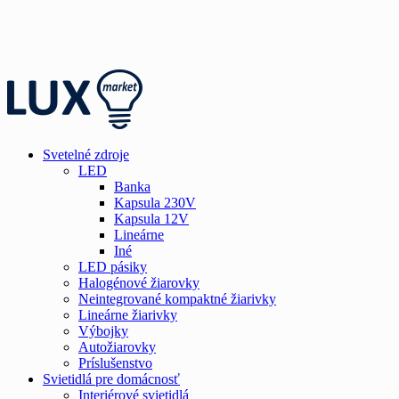
Svetelné zdroje
LED
Banka
Kapsula 230V
Kapsula 12V
Lineárne
Iné
LED pásiky
Halogénové žiarovky
Neintegrované kompaktné žiarivky
Lineárne žiarivky
Výbojky
Autožiarovky
Príslušenstvo
Svietidlá pre domácnosť
Interiérové svietidlá