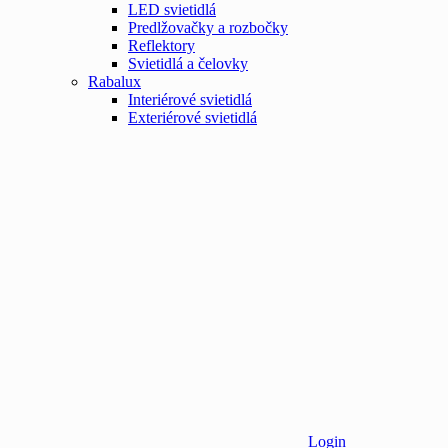
LED svietidlá
Predlžovačky a rozbočky
Reflektory
Svietidlá a čelovky
Rabalux
Interiérové svietidlá
Exteriérové svietidlá
Login