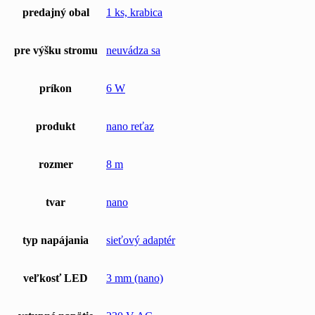
predajný obal
1 ks, krabica
pre výšku stromu
neuvádza sa
príkon
6 W
produkt
nano reťaz
rozmer
8 m
tvar
nano
typ napájania
sieťový adaptér
veľkosť LED
3 mm (nano)