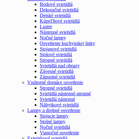
Bodové svietidlá
Dekoračné svietidlá
Detské svietidlá
Kúpeľňové svietidlá
Lustre
Nástenné svietidlá
Nočné lampy
Osvetlenie kuchynskej linky
Stojanové svietidlá
Stolové svietidlá
Stropné svietidlá
Svietidlá nad obrazy
Závesné svietidlá
Zápustné svietidlá
Vnútorné domáce osvetlenie
Stropné svietidlá
Svietidlá nástenné-stropné
Svietidlá nástenné
Nábytkové svietidlá
Lampy a drobné osvetlenie
Stojacie lampy
Stolné lampy
Nočné svietidlá
Vianočné osvetlenie
Exteriérové svietidlá