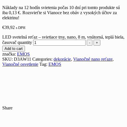
Náklady na 12 hodín svietenia počas 10 dní pri tomto produkte sú
iba 0,13 €. Rozsvieťte si Vianoce bez obáv z vysokých účtov za
elektrinu!
€
39,92
s DPH
LED svetelná reťaz – svietiace trsy, nano, 8 m, vnútorná, teplá biela,
časovač quantity
-
+
Add to cart
značka:
EMOS
SKU:
D3AW11
Categories:
dekorácie
,
Vianočné nano reťaze
,
Vianočné osvetlenie
Tag:
EMOS
Share