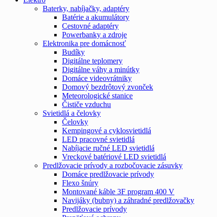
Baterky, nabíjačky, adaptéry
Batérie a akumulátory
Cestovné adaptéry
Powerbanky a zdroje
Elektronika pre domácnosť
Budíky
Digitálne teplomery
Digitálne váhy a minútky
Domáce videovrátniky
Domový bezdrôtový zvonček
Meteorologické stanice
Čističe vzduchu
Svietidlá a čelovky
Čelovky
Kempingové a cyklosvietidlá
LED pracovné svietidlá
Nabíjacie ručné LED svietidlá
Vreckové batériové LED svietidlá
Predlžovacie prívody a rozbočovacie zásuvky
Domáce predlžovacie prívody
Flexo šnúry
Montované káble 3F program 400 V
Navijáky (bubny) a záhradné predlžovačky
Predlžovacie prívody