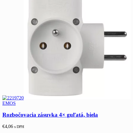
EMOS
Rozbočovacia zásuvka 4× guľatá, biela
€
4,06
s DPH