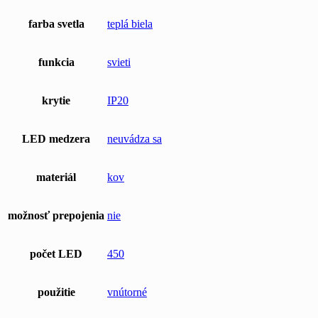
farba svetla
teplá biela
funkcia
svieti
krytie
IP20
LED medzera
neuvádza sa
materiál
kov
možnosť prepojenia
nie
počet LED
450
použitie
vnútorné