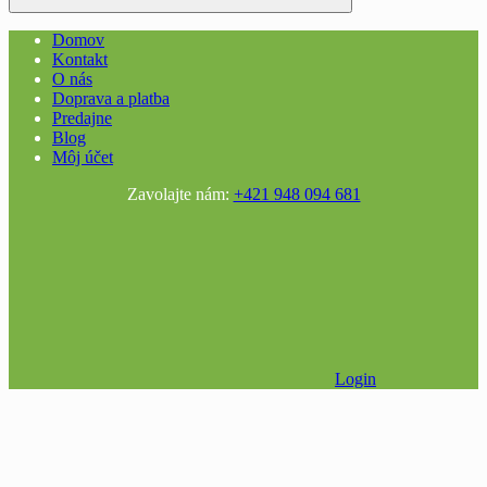
Domov
Kontakt
O nás
Doprava a platba
Predajne
Blog
Môj účet
Zavolajte nám:
+421 948 094 681
Login