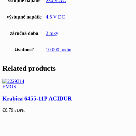
vstupné napätie
230 V AC
výstupné napätie
4,5 V DC
záručná doba
2 roky
životnosť
10 000 hodín
Related products
EMOS
Krabica 6455-11P ACIDUR
€
6,79
s DPH