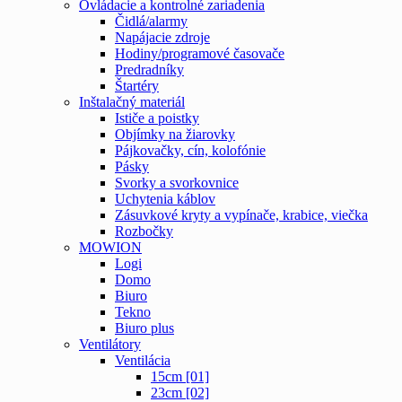
Ovládacie a kontrolné zariadenia
Čidlá/alarmy
Napájacie zdroje
Hodiny/programové časovače
Predradníky
Štartéry
Inštalačný materiál
Ističe a poistky
Objímky na žiarovky
Pájkovačky, cín, kolofónie
Pásky
Svorky a svorkovnice
Uchytenia káblov
Zásuvkové kryty a vypínače, krabice, viečka
Rozbočky
MOWION
Logi
Domo
Biuro
Tekno
Biuro plus
Ventilátory
Ventilácia
15cm [01]
23cm [02]