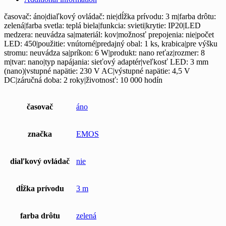
časovač: áno|diaľkový ovládač: nie|dĺžka prívodu: 3 m|farba drôtu:
zelená|farba svetla: teplá biela|funkcia: svieti|krytie: IP20|LED
medzera: neuvádza sa|materiál: kov|možnosť prepojenia: nie|počet
LED: 450|použitie: vnútorné|predajný obal: 1 ks, krabica|pre výšku
stromu: neuvádza sa|príkon: 6 W|produkt: nano reťaz|rozmer: 8
m|tvar: nano|typ napájania: sieťový adaptér|veľkosť LED: 3 mm
(nano)|vstupné napätie: 230 V AC|výstupné napätie: 4,5 V
DC|záručná doba: 2 roky|životnosť: 10 000 hodín
časovač
áno
značka
EMOS
diaľkový ovládač
nie
dĺžka prívodu
3 m
farba drôtu
zelená