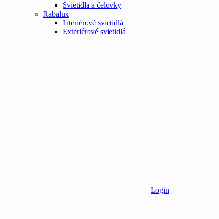
Svietidlá a čelovky
Rabalux
Interiérové svietidlá
Exteriérové svietidlá
Login