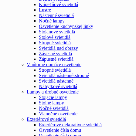
Kúpeľňové svietidlá
Lustre
Nástenné svietidlá
Nočné lampy
Osvetlenie kuchynskej linky
Stojanové svietidlá
Stolové svietidlá
Stropné svietidlá
Svietidlá nad obrazy
Závesné svietidlá
Zápustné svietidlá
Vnútorné domáce osvetlenie
Stropné svietidlá
Svietidlá nástenné-stropné
Svietidlá nástenné
Nábytkové svietidlá
Lampy a drobné osvetlenie
Stojacie lampy
Stolné lampy
Nočné svietidlá
Vianočné osvetlenie
Exteriérové svietidlá
Exteriérové dekoratívne svietidlá
Osvetlenie čísla domu
Osvetlenie čísla domu