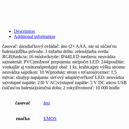
Description
Additional information
časovač: áno|diaľkový ovládač: áno (2× AAA, nie sú súčasťou
balenia)|dĺžka prívodu: 3 m|farba drôtu: zelená|farba svetla:
RGB|funkcia: 16 módov|krytie: IP44|LED medzera: neuvádza
sa|materiál: PVC|možnosť prepojenia: nie|počet LED: 244|použitie:
vonkajšie aj vnútorné|predajný obal: 1 ks, krabica|pre výšku stromu:
neuvádza sa|príkon: 10 W|produkt: strom s reťazou|rozmer: 1,5
m|tvar: slza|typ napájania: sieťový adaptér|veľkosť LED: neuvádza
sa|vstupné napätie: 230 V AC|výstupné napätie: 5 V DC micro USB
(súčasťou balenia)|záručná doba: 2 roky|životnosť: 10 000 hodín
časovač
áno
značka
EMOS