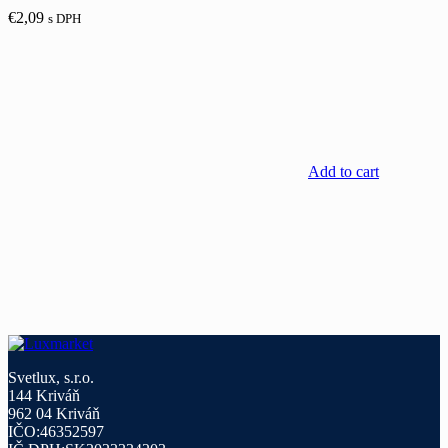
€
2,09
s DPH
Add to cart
Svetlux, s.r.o.
144 Kriváň
962 04 Kriváň
IČO:46352597