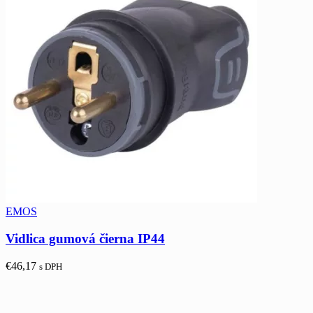
EMOS
Vidlica gumová čierna IP44
€
46,17
s DPH