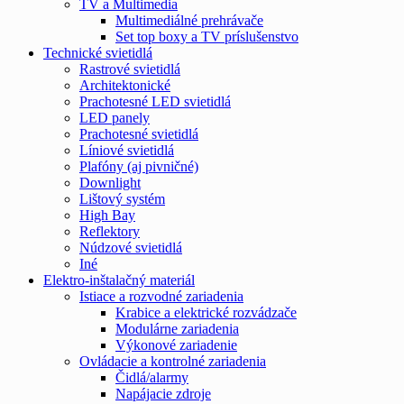
TV a Multimedia
Multimediálné prehrávače
Set top boxy a TV príslušenstvo
Technické svietidlá
Rastrové svietidlá
Architektonické
Prachotesné LED svietidlá
LED panely
Prachotesné svietidlá
Líniové svietidlá
Plafóny (aj pivničné)
Downlight
Lištový systém
High Bay
Reflektory
Núdzové svietidlá
Iné
Elektro-inštalačný materiál
Istiace a rozvodné zariadenia
Krabice a elektrické rozvádzače
Modulárne zariadenia
Výkonové zariadenie
Ovládacie a kontrolné zariadenia
Čidlá/alarmy
Napájacie zdroje