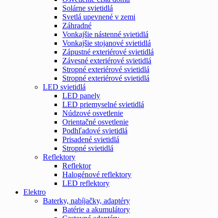
Solárne svietidlá
Svetlá upevnené v zemi
Záhradné
Vonkajšie nástenné svietidlá
Vonkajšie stojanové svietidlá
Zápustné exteriérové svietidlá
Závesné exteriérové svietidlá
Stropné exteriérové svietidlá
Stropné exteriérové svietidlá
LED svietidlá
LED panely
LED priemyselné svietidlá
Núdzové osvetlenie
Orientačné osvetlenie
Podhľadové svietidlá
Prisadené svietidlá
Stropné svietidlá
Reflektory
Reflektor
Halogénové reflektory
LED reflektory
Elektro
Baterky, nabíjačky, adaptéry
Batérie a akumulátory