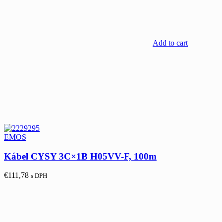
Add to cart
EMOS
Kábel CYSY 3C×1B H05VV-F, 100m
€
111,78
s DPH