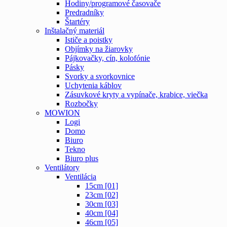
Hodiny/programové časovače
Predradníky
Štartéry
Inštalačný materiál
Ističe a poistky
Objímky na žiarovky
Pájkovačky, cín, kolofónie
Pásky
Svorky a svorkovnice
Uchytenia káblov
Zásuvkové kryty a vypínače, krabice, viečka
Rozbočky
MOWION
Logi
Domo
Biuro
Tekno
Biuro plus
Ventilátory
Ventilácia
15cm [01]
23cm [02]
30cm [03]
40cm [04]
46cm [05]