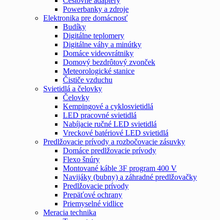
Cestovné adaptéry
Powerbanky a zdroje
Elektronika pre domácnosť
Budíky
Digitálne teplomery
Digitálne váhy a minútky
Domáce videovrátniky
Domový bezdrôtový zvonček
Meteorologické stanice
Čističe vzduchu
Svietidlá a čelovky
Čelovky
Kempingové a cyklosvietidlá
LED pracovné svietidlá
Nabíjacie ručné LED svietidlá
Vreckové batériové LED svietidlá
Predlžovacie prívody a rozbočovacie zásuvky
Domáce predlžovacie prívody
Flexo šnúry
Montované káble 3F program 400 V
Navijáky (bubny) a záhradné predlžovačky
Predlžovacie prívody
Prepäťové ochrany
Priemyselné vidlice
Meracia technika