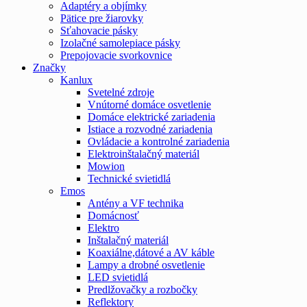
Adaptéry a objímky
Pätice pre žiarovky
Sťahovacie pásky
Izolačné samolepiace pásky
Prepojovacie svorkovnice
Značky
Kanlux
Svetelné zdroje
Vnútorné domáce osvetlenie
Domáce elektrické zariadenia
Istiace a rozvodné zariadenia
Ovládacie a kontrolné zariadenia
Elektroinštalačný materiál
Mowion
Technické svietidlá
Emos
Antény a VF technika
Domácnosť
Elektro
Inštalačný materiál
Koaxiálne,dátové a AV káble
Lampy a drobné osvetlenie
LED svietidlá
Predlžovačky a rozbočky
Reflektory