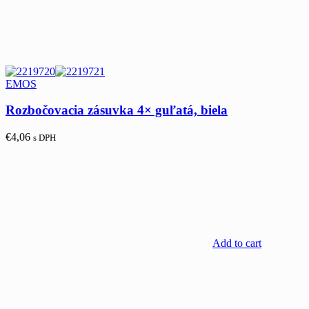
EMOS
Rozbočovacia zásuvka 4× guľatá, biela
€
4,06
s DPH
Add to cart