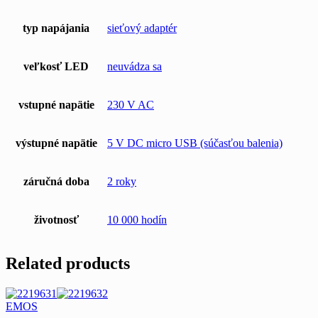
typ napájania
sieťový adaptér
veľkosť LED
neuvádza sa
vstupné napätie
230 V AC
výstupné napätie
5 V DC micro USB (súčasťou balenia)
záručná doba
2 roky
životnosť
10 000 hodín
Related products
EMOS