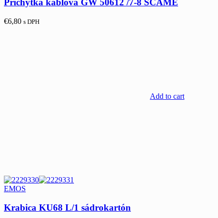
Príchytka káblová GW 50612 /7-8 SCAME
€
6,80
s DPH
Add to cart
EMOS
Krabica KU68 L/1 sádrokartón