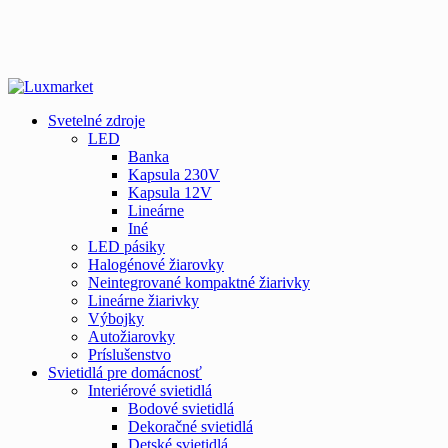
Svetelné zdroje
LED
Banka
Kapsula 230V
Kapsula 12V
Lineárne
Iné
LED pásiky
Halogénové žiarovky
Neintegrované kompaktné žiarivky
Lineárne žiarivky
Výbojky
Autožiarovky
Príslušenstvo
Svietidlá pre domácnosť
Interiérové svietidlá
Bodové svietidlá
Dekoračné svietidlá
Detské svietidlá