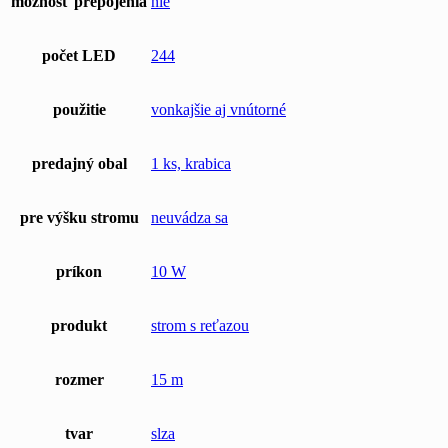
možnosť prepojenia
nie
počet LED
244
použitie
vonkajšie aj vnútorné
predajný obal
1 ks, krabica
pre výšku stromu
neuvádza sa
príkon
10 W
produkt
strom s reťazou
rozmer
15 m
tvar
slza