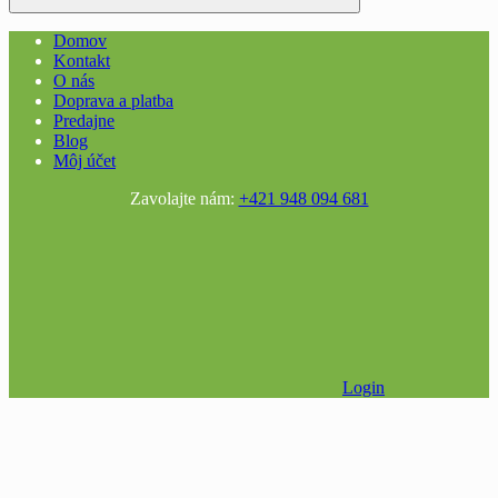
Domov
Kontakt
O nás
Doprava a platba
Predajne
Blog
Môj účet
Zavolajte nám:
+421 948 094 681
Login