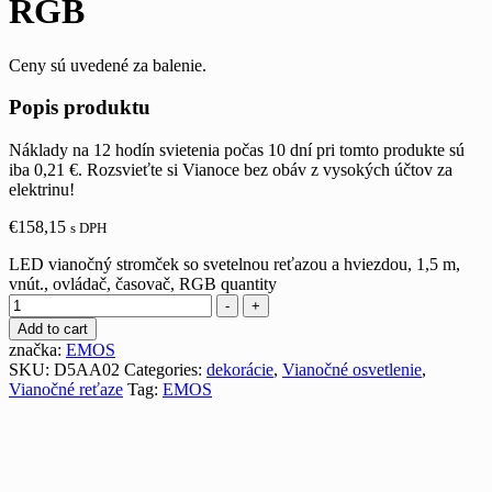
RGB
Ceny sú uvedené za balenie.
Popis produktu
Náklady na 12 hodín svietenia počas 10 dní pri tomto produkte sú
iba 0,21 €. Rozsvieťte si Vianoce bez obáv z vysokých účtov za
elektrinu!
€
158,15
s DPH
LED vianočný stromček so svetelnou reťazou a hviezdou, 1,5 m,
vnút., ovládač, časovač, RGB quantity
-
+
Add to cart
značka:
EMOS
SKU:
D5AA02
Categories:
dekorácie
,
Vianočné osvetlenie
,
Vianočné reťaze
Tag:
EMOS