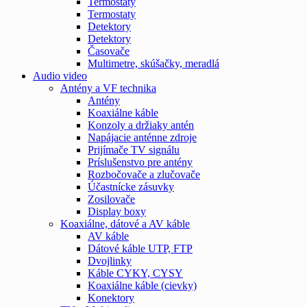
Termostaty
Termostaty
Detektory
Detektory
Časovače
Multimetre, skúšačky, meradlá
Audio video
Antény a VF technika
Antény
Koaxiálne káble
Konzoly a držiaky antén
Napájacie anténne zdroje
Prijímače TV signálu
Príslušenstvo pre antény
Rozbočovače a zlučovače
Účastnícke zásuvky
Zosilovače
Display boxy
Koaxiálne, dátové a AV káble
AV káble
Dátové káble UTP, FTP
Dvojlinky
Káble CYKY, CYSY
Koaxiálne káble (cievky)
Konektory