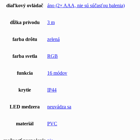
diaľkový ovládač
áno (2× AAA, nie sú súčasťou balenia)
dĺžka prívodu
3 m
farba drôtu
zelená
farba svetla
RGB
funkcia
16 módov
krytie
IP44
LED medzera
neuvádza sa
materiál
PVC