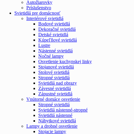
Autožiarovky
Príslušenstvo
Svietidlá pre domácnosť
Interiérové svietidlá
Bodové svietidlá
Dekoračné svietidlá
Detské svietidlá
Kúpeľňové svietidlá
Lustre
Nástenné svietidlá
Nočné lampy
Osvetlenie kuchynskej linky
Stojanové svietidlá
Stolové svietidlá
Stropné svietidlá
Svietidlá nad obrazy
Závesné svietidlá
Zápustné svietidlá
Vnútorné domáce osvetlenie
Stropné svietidlá
Svietidlá nástenné-stropné
Svietidlá nástenné
Nábytkové svietidlá
Lampy a drobné osvetlenie
Stojacie lampy