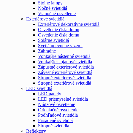
Stolné lampy
Nočné svietidlá
Vianočné osvetlenie
Exteriérové svietidlá
Exteriérové dekoratívne svietidlá
Osvetlenie čísla domu
Osvetlenie čísla domu
Solárne svietidlá
Svetlá upevnené v zemi
Záhradné
Vonkajšie nástenné svietidlá
Vonkajšie stojanové svietidlá
Zápustné exteriérové svietidlá
Závesné exteriérové svietidlá
Stropné exteriérové svietidlá
Stropné exteriérové svietidlá
LED svietidlá
LED panely
LED priemyselné svietidlá
Núdzové osvetlenie
Orientačné osvetlenie
Podhľadové svietidlá
Prisadené svietidlá
Stropné svietidlá
Reflektory