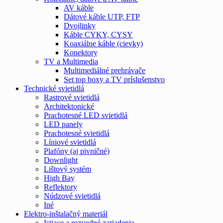
AV káble
Dátové káble UTP, FTP
Dvojlinky
Káble CYKY, CYSY
Koaxiálne káble (cievky)
Konektory
TV a Multimedia
Multimediálné prehrávače
Set top boxy a TV príslušenstvo
Technické svietidlá
Rastrové svietidlá
Architektonické
Prachotesné LED svietidlá
LED panely
Prachotesné svietidlá
Líniové svietidlá
Plafóny (aj pivničné)
Downlight
Lištový systém
High Bay
Reflektory
Núdzové svietidlá
Iné
Elektro-inštalačný materiál
Istiace a rozvodné zariadenia