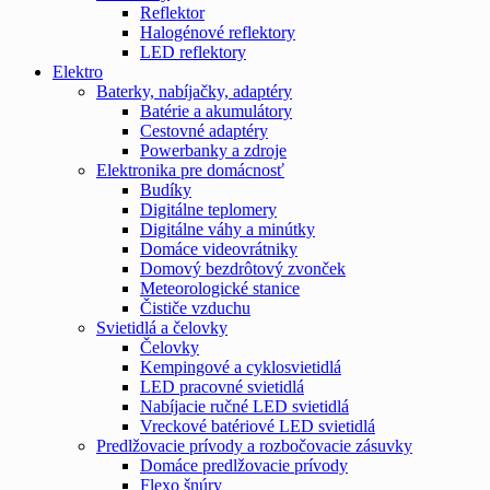
Reflektor
Halogénové reflektory
LED reflektory
Elektro
Baterky, nabíjačky, adaptéry
Batérie a akumulátory
Cestovné adaptéry
Powerbanky a zdroje
Elektronika pre domácnosť
Budíky
Digitálne teplomery
Digitálne váhy a minútky
Domáce videovrátniky
Domový bezdrôtový zvonček
Meteorologické stanice
Čističe vzduchu
Svietidlá a čelovky
Čelovky
Kempingové a cyklosvietidlá
LED pracovné svietidlá
Nabíjacie ručné LED svietidlá
Vreckové batériové LED svietidlá
Predlžovacie prívody a rozbočovacie zásuvky
Domáce predlžovacie prívody
Flexo šnúry