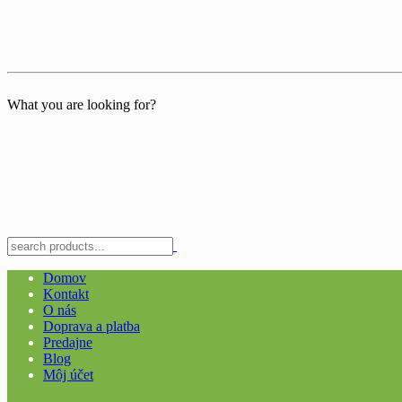
What you are looking for?
Domov
Kontakt
O nás
Doprava a platba
Predajne
Blog
Môj účet