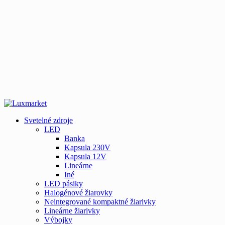
Svetelné zdroje
LED
Banka
Kapsula 230V
Kapsula 12V
Lineárne
Iné
LED pásiky
Halogénové žiarovky
Neintegrované kompaktné žiarivky
Lineárne žiarivky
Výbojky