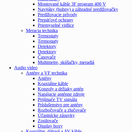
Montované káble 3F program 400 V
Navijáky (bubny) a záhradné predlžovačky
Predlžovacie prívody
Prepäťové ochrany
Priemyselné vidlice
Meracia technika
Termostaty
Termostaty
Detektory
Detektory
Časovače
Multimetre, skúšačky, meradlá
Audio video
Antény a VF technika
Antény
Koaxiálne káble
Konzoly a držiaky antén
Napájacie anténne zdroje
Prijímače TV signálu
Príslušenstvo pre antény
Rozbočovače a zlučovače
Účastnícke zásuvky
Zosilovače
Display boxy
Koaxiálne, dátové a AV káble