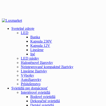
Svetelné zdroje
LED
Banka
Kapsula 230V
Kapsula 12V
Lineárne
Iné
LED pásiky
Halogénové žiarovky
Neintegrované kompaktné žiarivky
Lineárne žiarivky
Výbojky
Autožiarovky
Príslušenstvo
Svietidlá pre domácnosť
Interiérové svietidlá
Bodové svietidlá
Dekoračné svietidlá
Detské svietidlá