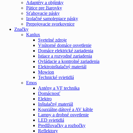
Adaptéry a objímky
Pätice pre žiarovky
Sťahovacie pásky
Izolačné samolepiace pásky
Prepojovacie svorkovnice
Značky
Kanlux
Svetelné zdroje
Vnútorné domáce osvetlenie
Domáce elektrické zariadenia
Istiace a rozvodné zariadenia
Ovládacie a kontrolné zariadenia
Elektroinštalačný materiál
Mowion
Technické svietidlá
Emos
Antény a VF technika
Domácnosť
Elektro
Inštalačný materiál
Koaxiálne,dátové a AV káble
Lampy a drobné osvetlenie
LED svietidlá
Predlžovačky a rozbočky
Reflektory