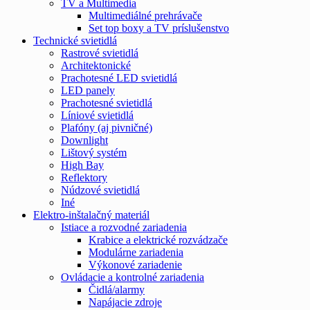
TV a Multimedia
Multimediálné prehrávače
Set top boxy a TV príslušenstvo
Technické svietidlá
Rastrové svietidlá
Architektonické
Prachotesné LED svietidlá
LED panely
Prachotesné svietidlá
Líniové svietidlá
Plafóny (aj pivničné)
Downlight
Lištový systém
High Bay
Reflektory
Núdzové svietidlá
Iné
Elektro-inštalačný materiál
Istiace a rozvodné zariadenia
Krabice a elektrické rozvádzače
Modulárne zariadenia
Výkonové zariadenie
Ovládacie a kontrolné zariadenia
Čidlá/alarmy
Napájacie zdroje