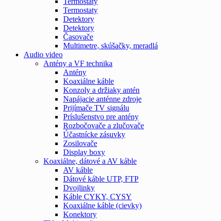
Termostaty
Termostaty
Detektory
Detektory
Časovače
Multimetre, skúšačky, meradlá
Audio video
Antény a VF technika
Antény
Koaxiálne káble
Konzoly a držiaky antén
Napájacie anténne zdroje
Prijímače TV signálu
Príslušenstvo pre antény
Rozbočovače a zlučovače
Účastnícke zásuvky
Zosilovače
Display boxy
Koaxiálne, dátové a AV káble
AV káble
Dátové káble UTP, FTP
Dvojlinky
Káble CYKY, CYSY
Koaxiálne káble (cievky)
Konektory