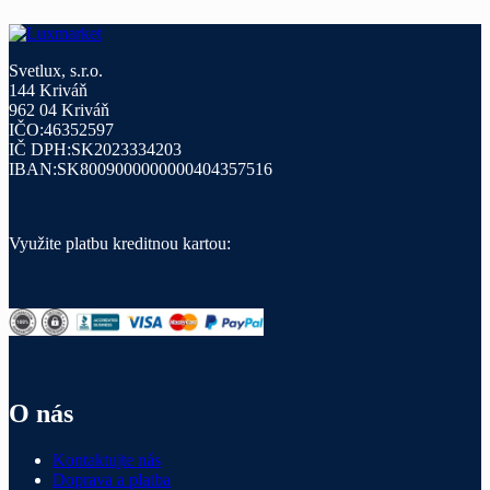
Svetlux, s.r.o.
144 Kriváň
962 04 Kriváň
IČO:46352597
IČ DPH:SK2023334203
IBAN:SK8009000000000404357516
Využite platbu kreditnou kartou:
O nás
Kontaktujte nás
Doprava a platba