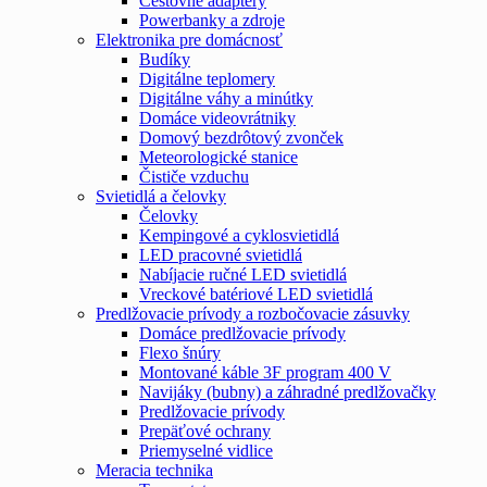
Cestovné adaptéry
Powerbanky a zdroje
Elektronika pre domácnosť
Budíky
Digitálne teplomery
Digitálne váhy a minútky
Domáce videovrátniky
Domový bezdrôtový zvonček
Meteorologické stanice
Čističe vzduchu
Svietidlá a čelovky
Čelovky
Kempingové a cyklosvietidlá
LED pracovné svietidlá
Nabíjacie ručné LED svietidlá
Vreckové batériové LED svietidlá
Predlžovacie prívody a rozbočovacie zásuvky
Domáce predlžovacie prívody
Flexo šnúry
Montované káble 3F program 400 V
Navijáky (bubny) a záhradné predlžovačky
Predlžovacie prívody
Prepäťové ochrany
Priemyselné vidlice
Meracia technika