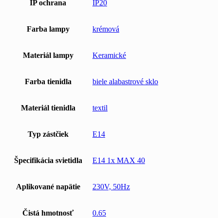
IP ochrana
IP20
Farba lampy
krémová
Materiál lampy
Keramické
Farba tienidla
biele alabastrové sklo
Materiál tienidla
textil
Typ zástčiek
E14
Špecifikácia svietidla
E14 1x MAX 40
Aplikované napätie
230V, 50Hz
Čistá hmotnosť
0.65