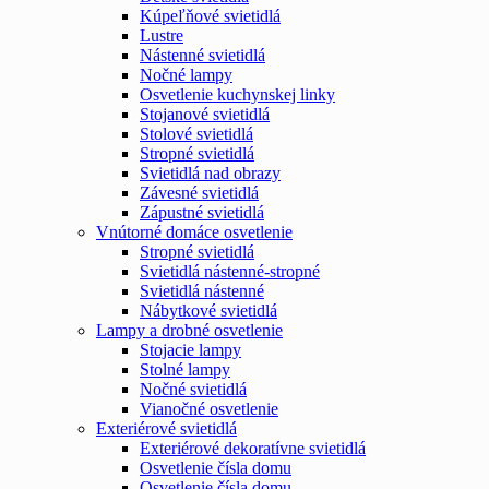
Kúpeľňové svietidlá
Lustre
Nástenné svietidlá
Nočné lampy
Osvetlenie kuchynskej linky
Stojanové svietidlá
Stolové svietidlá
Stropné svietidlá
Svietidlá nad obrazy
Závesné svietidlá
Zápustné svietidlá
Vnútorné domáce osvetlenie
Stropné svietidlá
Svietidlá nástenné-stropné
Svietidlá nástenné
Nábytkové svietidlá
Lampy a drobné osvetlenie
Stojacie lampy
Stolné lampy
Nočné svietidlá
Vianočné osvetlenie
Exteriérové svietidlá
Exteriérové dekoratívne svietidlá
Osvetlenie čísla domu
Osvetlenie čísla domu