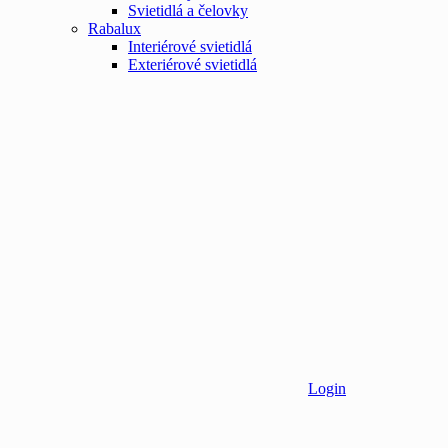
Svietidlá a čelovky
Rabalux
Interiérové svietidlá
Exteriérové svietidlá
Login