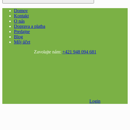
Domov
Kontakt
O nás
Doprava a platba
Predajne
Blog
Môj účet
Zavolajte nám:
+421 948 094 681
Login