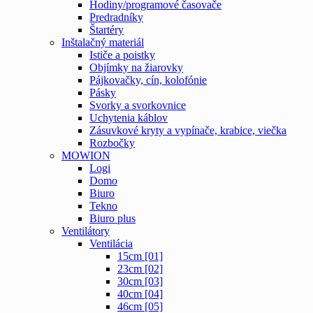
Hodiny/programové časovače
Predradníky
Štartéry
Inštalačný materiál
Ističe a poistky
Objímky na žiarovky
Pájkovačky, cín, kolofónie
Pásky
Svorky a svorkovnice
Uchytenia káblov
Zásuvkové kryty a vypínače, krabice, viečka
Rozbočky
MOWION
Logi
Domo
Biuro
Tekno
Biuro plus
Ventilátory
Ventilácia
15cm [01]
23cm [02]
30cm [03]
40cm [04]
46cm [05]