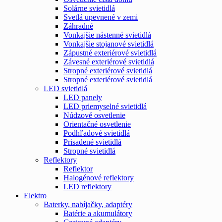
Solárne svietidlá
Svetlá upevnené v zemi
Záhradné
Vonkajšie nástenné svietidlá
Vonkajšie stojanové svietidlá
Zápustné exteriérové svietidlá
Závesné exteriérové svietidlá
Stropné exteriérové svietidlá
Stropné exteriérové svietidlá
LED svietidlá
LED panely
LED priemyselné svietidlá
Núdzové osvetlenie
Orientačné osvetlenie
Podhľadové svietidlá
Prisadené svietidlá
Stropné svietidlá
Reflektory
Reflektor
Halogénové reflektory
LED reflektory
Elektro
Baterky, nabíjačky, adaptéry
Batérie a akumulátory