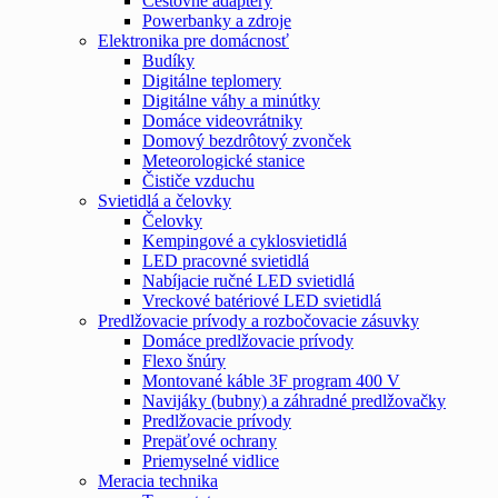
Cestovné adaptéry
Powerbanky a zdroje
Elektronika pre domácnosť
Budíky
Digitálne teplomery
Digitálne váhy a minútky
Domáce videovrátniky
Domový bezdrôtový zvonček
Meteorologické stanice
Čističe vzduchu
Svietidlá a čelovky
Čelovky
Kempingové a cyklosvietidlá
LED pracovné svietidlá
Nabíjacie ručné LED svietidlá
Vreckové batériové LED svietidlá
Predlžovacie prívody a rozbočovacie zásuvky
Domáce predlžovacie prívody
Flexo šnúry
Montované káble 3F program 400 V
Navijáky (bubny) a záhradné predlžovačky
Predlžovacie prívody
Prepäťové ochrany
Priemyselné vidlice
Meracia technika