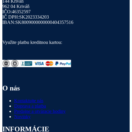
144 Kriváň
962 04 Kriváň
IČO:46352597
IČ DPH:SK2023334203
IBAN:SK8009000000000404357516
Využite platbu kreditnou kartou:
O nás
Kontaktujte nás
Doprava a platba
Predajne a otváracie hodiny
Novinky
INFORMÁCIE