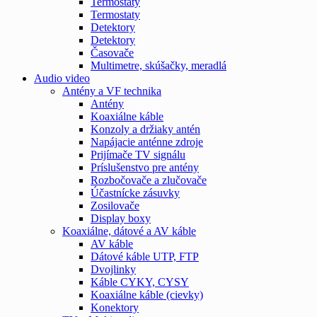
Termostaty
Termostaty
Detektory
Detektory
Časovače
Multimetre, skúšačky, meradlá
Audio video
Antény a VF technika
Antény
Koaxiálne káble
Konzoly a držiaky antén
Napájacie anténne zdroje
Prijímače TV signálu
Príslušenstvo pre antény
Rozbočovače a zlučovače
Účastnícke zásuvky
Zosilovače
Display boxy
Koaxiálne, dátové a AV káble
AV káble
Dátové káble UTP, FTP
Dvojlinky
Káble CYKY, CYSY
Koaxiálne káble (cievky)
Konektory