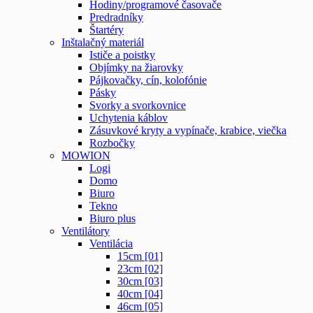
Hodiny/programové časovače
Predradníky
Štartéry
Inštalačný materiál
Ističe a poistky
Objímky na žiarovky
Pájkovačky, cín, kolofónie
Pásky
Svorky a svorkovnice
Uchytenia káblov
Zásuvkové kryty a vypínače, krabice, viečka
Rozbočky
MOWION
Logi
Domo
Biuro
Tekno
Biuro plus
Ventilátory
Ventilácia
15cm [01]
23cm [02]
30cm [03]
40cm [04]
46cm [05]