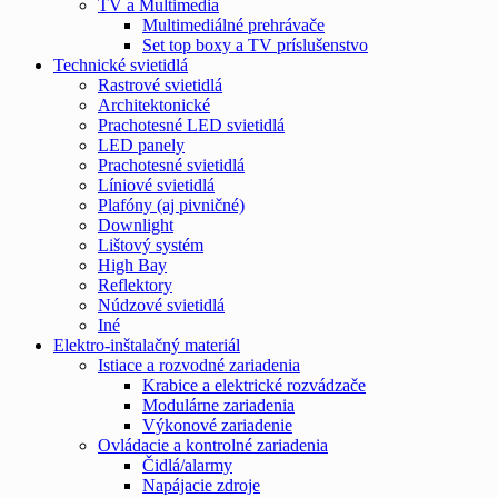
TV a Multimedia
Multimediálné prehrávače
Set top boxy a TV príslušenstvo
Technické svietidlá
Rastrové svietidlá
Architektonické
Prachotesné LED svietidlá
LED panely
Prachotesné svietidlá
Líniové svietidlá
Plafóny (aj pivničné)
Downlight
Lištový systém
High Bay
Reflektory
Núdzové svietidlá
Iné
Elektro-inštalačný materiál
Istiace a rozvodné zariadenia
Krabice a elektrické rozvádzače
Modulárne zariadenia
Výkonové zariadenie
Ovládacie a kontrolné zariadenia
Čidlá/alarmy
Napájacie zdroje