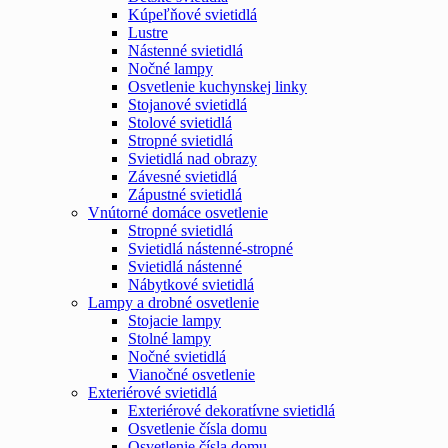
Kúpeľňové svietidlá
Lustre
Nástenné svietidlá
Nočné lampy
Osvetlenie kuchynskej linky
Stojanové svietidlá
Stolové svietidlá
Stropné svietidlá
Svietidlá nad obrazy
Závesné svietidlá
Zápustné svietidlá
Vnútorné domáce osvetlenie
Stropné svietidlá
Svietidlá nástenné-stropné
Svietidlá nástenné
Nábytkové svietidlá
Lampy a drobné osvetlenie
Stojacie lampy
Stolné lampy
Nočné svietidlá
Vianočné osvetlenie
Exteriérové svietidlá
Exteriérové dekoratívne svietidlá
Osvetlenie čísla domu
Osvetlenie čísla domu