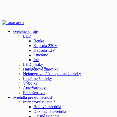
Svetelné zdroje
LED
Banka
Kapsula 230V
Kapsula 12V
Lineárne
Iné
LED pásiky
Halogénové žiarovky
Neintegrované kompaktné žiarivky
Lineárne žiarivky
Výbojky
Autožiarovky
Príslušenstvo
Svietidlá pre domácnosť
Interiérové svietidlá
Bodové svietidlá
Dekoračné svietidlá
Detské svietidlá