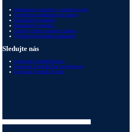
Odstúpenie od zmluvy a vrátenie tovaru
Formulár na odstúpenie od zmluvy
Reklamačný poriadok
Reklamačný protokol
Zásady ochrany osobných údajov
Všeobecné obchodné podmienky
Sledujte nás
Facebook Svietidlá Brezno
Facebook Svietidlá Žiar nad Hronom
Facebook Svietidlá Zvolen