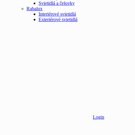
Svietidlá a čelovky
Rabalux
Interiérové svietidlá
Exteriérové svietidlá
Login