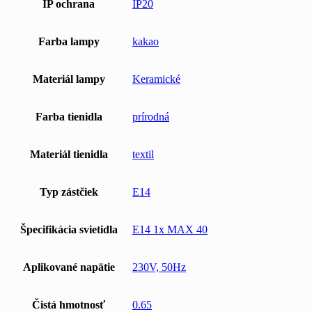
IP ochrana
IP20
Farba lampy
kakao
Materiál lampy
Keramické
Farba tienidla
prírodná
Materiál tienidla
textil
Typ zástčiek
E14
Špecifikácia svietidla
E14 1x MAX 40
Aplikované napätie
230V, 50Hz
Čistá hmotnosť
0.65