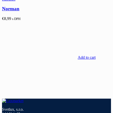
Norman
€
8,99
s DPH
Add to cart
Svetlux, s.r.o.