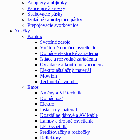
Adaptéry a objímky
Pätice pre žiarovky
Sťahovacie pásky
Izolačné samolepiace pásky
Prepojovacie svorkovnice
Značky
Kanlux
Svetelné zdroje
Vnútorné domáce osvetlenie
Domáce elektrické zariadenia
Istiace a rozvodné zariadenia
Ovládacie a kontrolné zariadenia
Elektroinštalačný materiál
Mowion
Technické svietidlá
Emos
Antény a VF technika
Domácnosť
Elektro
Inštalačný materiál
Koaxiálne,dátové a AV káble
Lampy a drobné osvetlenie
LED svietidlá
Predlžovačky a rozbočky
Reflektory