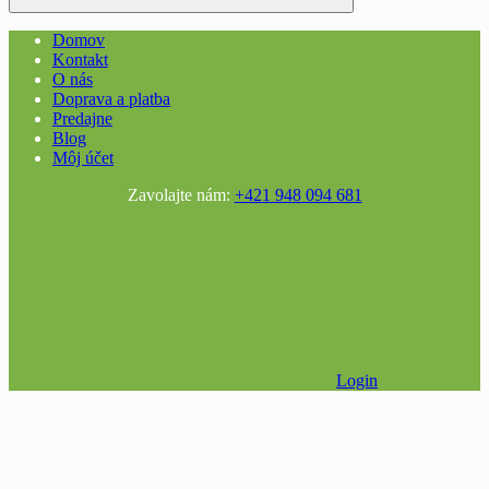
Domov
Kontakt
O nás
Doprava a platba
Predajne
Blog
Môj účet
Zavolajte nám:
+421 948 094 681
Login