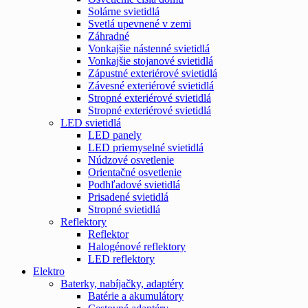
Solárne svietidlá
Svetlá upevnené v zemi
Záhradné
Vonkajšie nástenné svietidlá
Vonkajšie stojanové svietidlá
Zápustné exteriérové svietidlá
Závesné exteriérové svietidlá
Stropné exteriérové svietidlá
Stropné exteriérové svietidlá
LED svietidlá
LED panely
LED priemyselné svietidlá
Núdzové osvetlenie
Orientačné osvetlenie
Podhľadové svietidlá
Prisadené svietidlá
Stropné svietidlá
Reflektory
Reflektor
Halogénové reflektory
LED reflektory
Elektro
Baterky, nabíjačky, adaptéry
Batérie a akumulátory