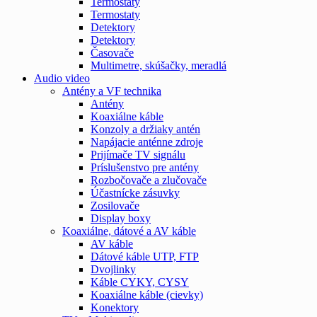
Termostaty
Termostaty
Detektory
Detektory
Časovače
Multimetre, skúšačky, meradlá
Audio video
Antény a VF technika
Antény
Koaxiálne káble
Konzoly a držiaky antén
Napájacie anténne zdroje
Prijímače TV signálu
Príslušenstvo pre antény
Rozbočovače a zlučovače
Účastnícke zásuvky
Zosilovače
Display boxy
Koaxiálne, dátové a AV káble
AV káble
Dátové káble UTP, FTP
Dvojlinky
Káble CYKY, CYSY
Koaxiálne káble (cievky)
Konektory