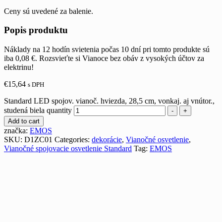
Ceny sú uvedené za balenie.
Popis produktu
Náklady na 12 hodín svietenia počas 10 dní pri tomto produkte sú
iba 0,08 €. Rozsvieťte si Vianoce bez obáv z vysokých účtov za
elektrinu!
€
15,64
s DPH
Standard LED spojov. vianoč. hviezda, 28,5 cm, vonkaj. aj vnútor.,
studená biela quantity
-
+
Add to cart
značka:
EMOS
SKU:
D1ZC01
Categories:
dekorácie
,
Vianočné osvetlenie
,
Vianočné spojovacie osvetlenie Standard
Tag:
EMOS