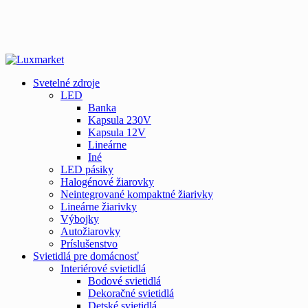
Svetelné zdroje
LED
Banka
Kapsula 230V
Kapsula 12V
Lineárne
Iné
LED pásiky
Halogénové žiarovky
Neintegrované kompaktné žiarivky
Lineárne žiarivky
Výbojky
Autožiarovky
Príslušenstvo
Svietidlá pre domácnosť
Interiérové svietidlá
Bodové svietidlá
Dekoračné svietidlá
Detské svietidlá