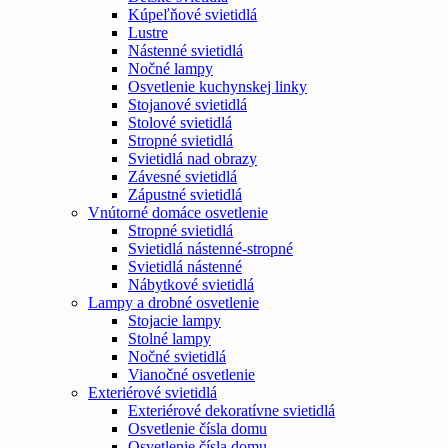
Kúpeľňové svietidlá
Lustre
Nástenné svietidlá
Nočné lampy
Osvetlenie kuchynskej linky
Stojanové svietidlá
Stolové svietidlá
Stropné svietidlá
Svietidlá nad obrazy
Závesné svietidlá
Zápustné svietidlá
Vnútorné domáce osvetlenie
Stropné svietidlá
Svietidlá nástenné-stropné
Svietidlá nástenné
Nábytkové svietidlá
Lampy a drobné osvetlenie
Stojacie lampy
Stolné lampy
Nočné svietidlá
Vianočné osvetlenie
Exteriérové svietidlá
Exteriérové dekoratívne svietidlá
Osvetlenie čísla domu
Osvetlenie čísla domu