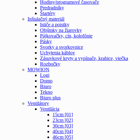
Hodiny/programové časovače
Predradníky
Štartéry
Inštalačný materiál
Ističe a poistky
Objímky na žiarovky
Pájkovačky, cín, kolofónie
Pásky
Svorky a svorkovnice
Uchytenia káblov
Zásuvkové kryty a vypínače, krabice, viečka
Rozbočky
MOWION
Logi
Domo
Biuro
Tekno
Biuro plus
Ventilátory
Ventilácia
15cm [01]
23cm [02]
30cm [03]
40cm [04]
46cm [05]