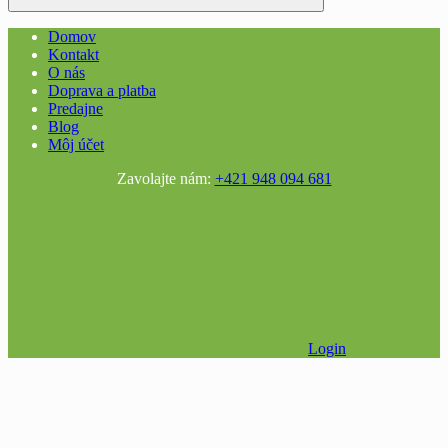
Domov
Kontakt
O nás
Doprava a platba
Predajne
Blog
Môj účet
Zavolajte nám:
+421 948 094 681
Login