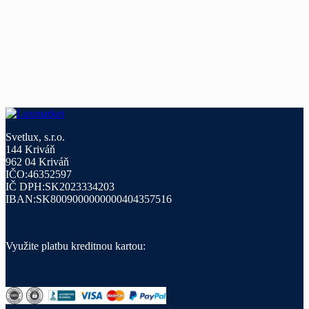
Svetlux, s.r.o.
144 Kriváň
962 04 Kriváň
IČO:46352597
IČ DPH:SK2023334203
IBAN:SK8009000000000404357516
Využite platbu kreditnou kartou: