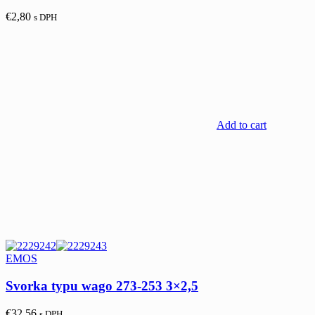
€
2,80
s DPH
Add to cart
EMOS
Svorka typu wago 273-253 3×2,5
€
32,56
s DPH