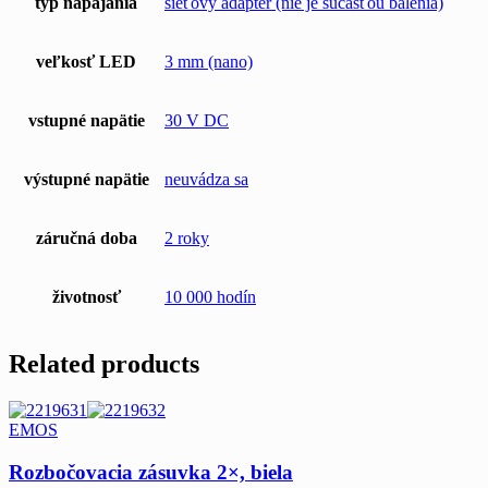
typ napájania
sieťový adaptér (nie je súčasťou balenia)
veľkosť LED
3 mm (nano)
vstupné napätie
30 V DC
výstupné napätie
neuvádza sa
záručná doba
2 roky
životnosť
10 000 hodín
Related products
EMOS
Rozbočovacia zásuvka 2×, biela