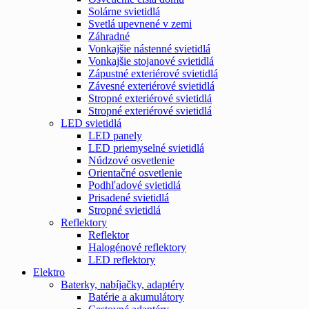
Solárne svietidlá
Svetlá upevnené v zemi
Záhradné
Vonkajšie nástenné svietidlá
Vonkajšie stojanové svietidlá
Zápustné exteriérové svietidlá
Závesné exteriérové svietidlá
Stropné exteriérové svietidlá
Stropné exteriérové svietidlá
LED svietidlá
LED panely
LED priemyselné svietidlá
Núdzové osvetlenie
Orientačné osvetlenie
Podhľadové svietidlá
Prisadené svietidlá
Stropné svietidlá
Reflektory
Reflektor
Halogénové reflektory
LED reflektory
Elektro
Baterky, nabíjačky, adaptéry
Batérie a akumulátory