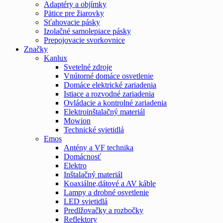
Adaptéry a objímky
Pätice pre žiarovky
Sťahovacie pásky
Izolačné samolepiace pásky
Prepojovacie svorkovnice
Značky
Kanlux
Svetelné zdroje
Vnútorné domáce osvetlenie
Domáce elektrické zariadenia
Istiace a rozvodné zariadenia
Ovládacie a kontrolné zariadenia
Elektroinštalačný materiál
Mowion
Technické svietidlá
Emos
Antény a VF technika
Domácnosť
Elektro
Inštalačný materiál
Koaxiálne,dátové a AV káble
Lampy a drobné osvetlenie
LED svietidlá
Predlžovačky a rozbočky
Reflektory