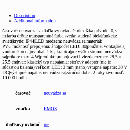
Description
Additional information
časovač: neuvádza sa|diaľkový ovládač: nie|dĺžka prívodu: 0,3
m|farba drôtu: transparentná|farba svetla: studená biela|funkcia:
svieti|krytie: IP44|LED medzera: neuvádza sa|materiál:
PVC|možnosť prepojenia: áno|počet LED: 30|použitie: vonkajšie aj
vnútorné|predajný obal: 1 ks, krabica|pre výšku stromu: neuvádza
sa|príkon: max. 4 W|produkt: prepojovací hviezda|rozmer: 28,5 ×
25,5 cm|tvar: klasický|typ napájania: sieťový adaptér (nie je
súčasťou balenia)|veľkosť LED: 3 mm (nano)|vstupné napätie: 30 V
DC|výstupné napätie: neuvádza sa|záručná doba: 2 roky|životnosť:
10 000 hodín
časovač
neuvádza sa
značka
EMOS
diaľkový ovládač
nie