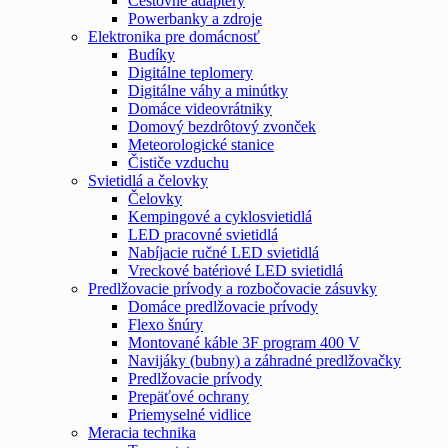
Cestovné adaptéry
Powerbanky a zdroje
Elektronika pre domácnosť
Budíky
Digitálne teplomery
Digitálne váhy a minútky
Domáce videovrátniky
Domový bezdrôtový zvonček
Meteorologické stanice
Čističe vzduchu
Svietidlá a čelovky
Čelovky
Kempingové a cyklosvietidlá
LED pracovné svietidlá
Nabíjacie ručné LED svietidlá
Vreckové batériové LED svietidlá
Predlžovacie prívody a rozbočovacie zásuvky
Domáce predlžovacie prívody
Flexo šnúry
Montované káble 3F program 400 V
Navijáky (bubny) a záhradné predlžovačky
Predlžovacie prívody
Prepäťové ochrany
Priemyselné vidlice
Meracia technika