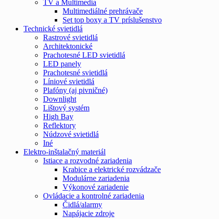
TV a Multimedia
Multimediálné prehrávače
Set top boxy a TV príslušenstvo
Technické svietidlá
Rastrové svietidlá
Architektonické
Prachotesné LED svietidlá
LED panely
Prachotesné svietidlá
Líniové svietidlá
Plafóny (aj pivničné)
Downlight
Lištový systém
High Bay
Reflektory
Núdzové svietidlá
Iné
Elektro-inštalačný materiál
Istiace a rozvodné zariadenia
Krabice a elektrické rozvádzače
Modulárne zariadenia
Výkonové zariadenie
Ovládacie a kontrolné zariadenia
Čidlá/alarmy
Napájacie zdroje