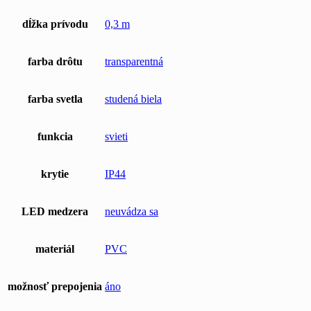
dĺžka prívodu
0,3 m
farba drôtu
transparentná
farba svetla
studená biela
funkcia
svieti
krytie
IP44
LED medzera
neuvádza sa
materiál
PVC
možnosť prepojenia
áno