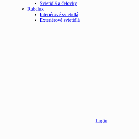
Svietidlá a čelovky
Rabalux
Interiérové svietidlá
Exteriérové svietidlá
Login