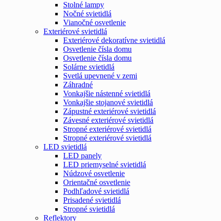
Stolné lampy
Nočné svietidlá
Vianočné osvetlenie
Exteriérové svietidlá
Exteriérové dekoratívne svietidlá
Osvetlenie čísla domu
Osvetlenie čísla domu
Solárne svietidlá
Svetlá upevnené v zemi
Záhradné
Vonkajšie nástenné svietidlá
Vonkajšie stojanové svietidlá
Zápustné exteriérové svietidlá
Závesné exteriérové svietidlá
Stropné exteriérové svietidlá
Stropné exteriérové svietidlá
LED svietidlá
LED panely
LED priemyselné svietidlá
Núdzové osvetlenie
Orientačné osvetlenie
Podhľadové svietidlá
Prisadené svietidlá
Stropné svietidlá
Reflektory