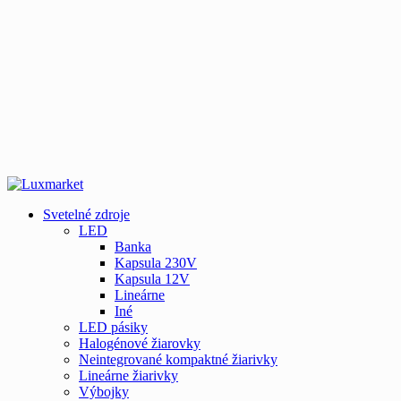
Svetelné zdroje
LED
Banka
Kapsula 230V
Kapsula 12V
Lineárne
Iné
LED pásiky
Halogénové žiarovky
Neintegrované kompaktné žiarivky
Lineárne žiarivky
Výbojky