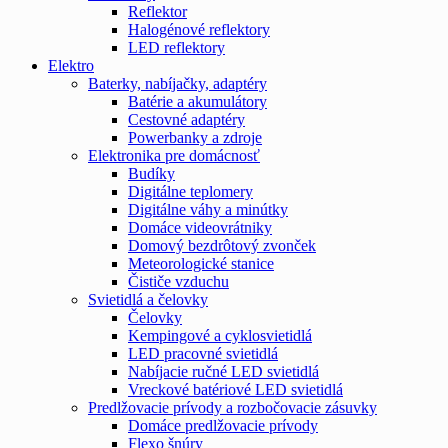
Reflektor
Halogénové reflektory
LED reflektory
Elektro
Baterky, nabíjačky, adaptéry
Batérie a akumulátory
Cestovné adaptéry
Powerbanky a zdroje
Elektronika pre domácnosť
Budíky
Digitálne teplomery
Digitálne váhy a minútky
Domáce videovrátniky
Domový bezdrôtový zvonček
Meteorologické stanice
Čističe vzduchu
Svietidlá a čelovky
Čelovky
Kempingové a cyklosvietidlá
LED pracovné svietidlá
Nabíjacie ručné LED svietidlá
Vreckové batériové LED svietidlá
Predlžovacie prívody a rozbočovacie zásuvky
Domáce predlžovacie prívody
Flexo šnúry