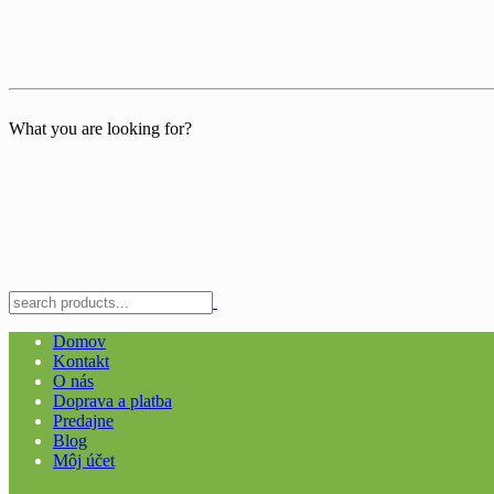
What you are looking for?
Domov
Kontakt
O nás
Doprava a platba
Predajne
Blog
Môj účet