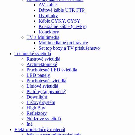
AV káble
Dátové káble UTP, FTP
Dvojlinky
Káble CYKY, CYSY
Koaxiálne káble (cievky)
Konektory
TV a Multimedia
Multimediálné prehrávače
Set top boxy a TV príslušenstvo
Technické svietidlá
Rastrové svietidlá
Architektonické
Prachotesné LED svietidlá
LED panely
Prachotesné svietidlá
Líniové svietidlá
Plafóny (aj pivničné)
Downlight
Lištový systém
High Bay
Reflektory
Núdzové svietidlá
Iné
Elektro-inštalačný materiál
Istiace a rozvodné zariadenia