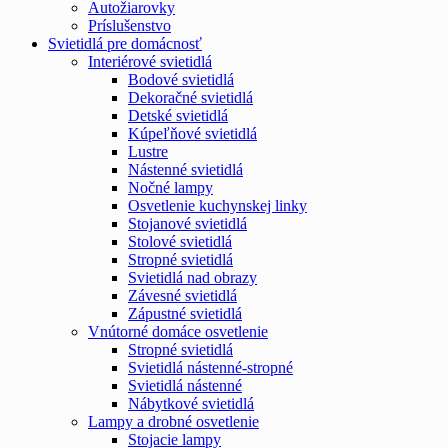
Autožiarovky
Príslušenstvo
Svietidlá pre domácnosť
Interiérové svietidlá
Bodové svietidlá
Dekoračné svietidlá
Detské svietidlá
Kúpeľňové svietidlá
Lustre
Nástenné svietidlá
Nočné lampy
Osvetlenie kuchynskej linky
Stojanové svietidlá
Stolové svietidlá
Stropné svietidlá
Svietidlá nad obrazy
Závesné svietidlá
Zápustné svietidlá
Vnútorné domáce osvetlenie
Stropné svietidlá
Svietidlá nástenné-stropné
Svietidlá nástenné
Nábytkové svietidlá
Lampy a drobné osvetlenie
Stojacie lampy