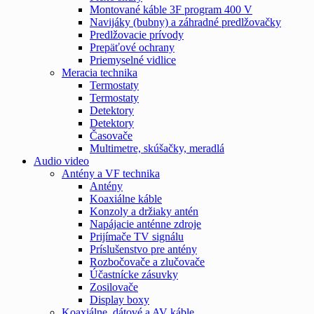
Montované káble 3F program 400 V
Navijáky (bubny) a záhradné predlžovačky
Predlžovacie prívody
Prepäťové ochrany
Priemyselné vidlice
Meracia technika
Termostaty
Termostaty
Detektory
Detektory
Časovače
Multimetre, skúšačky, meradlá
Audio video
Antény a VF technika
Antény
Koaxiálne káble
Konzoly a držiaky antén
Napájacie anténne zdroje
Prijímače TV signálu
Príslušenstvo pre antény
Rozbočovače a zlučovače
Účastnícke zásuvky
Zosilovače
Display boxy
Koaxiálne, dátové a AV káble