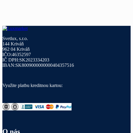
Svetlux, s.r.o.
144 Kriváň
962 04 Kriváň
IČO:46352597
IČ DPH:SK2023334203
IBAN:SK8009000000000404357516
Využite platbu kreditnou kartou:
O nás