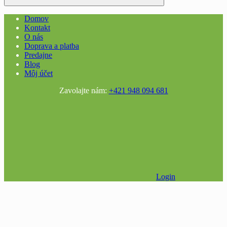
Domov
Kontakt
O nás
Doprava a platba
Predajne
Blog
Môj účet
Zavolajte nám:
+421 948 094 681
Login