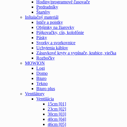
Hodiny/programové časovače
Predradníky
Štartéry
Inštalačný materiál
Ističe a poistky
Objímky na žiarovky
Pájkovačky, cín, kolofónie
Pásky
Svorky a svorkovnice
Uchytenia káblov
Zásuvkové kryty a vypínače, krabice, viečka
Rozbočky
MOWION
Logi
Domo
Biuro
Tekno
Biuro plus
Ventilátory
Ventilácia
15cm [01]
23cm [02]
30cm [03]
40cm [04]
46cm [05]