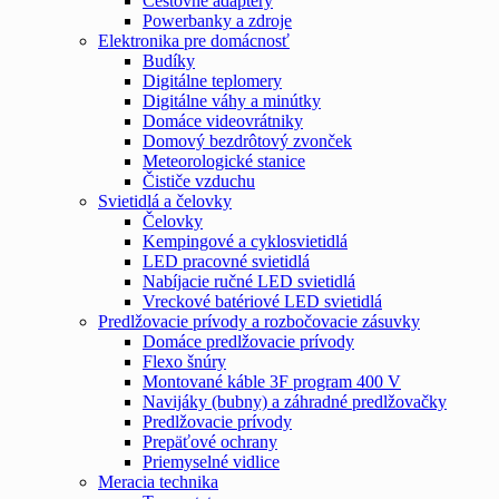
Cestovné adaptéry
Powerbanky a zdroje
Elektronika pre domácnosť
Budíky
Digitálne teplomery
Digitálne váhy a minútky
Domáce videovrátniky
Domový bezdrôtový zvonček
Meteorologické stanice
Čističe vzduchu
Svietidlá a čelovky
Čelovky
Kempingové a cyklosvietidlá
LED pracovné svietidlá
Nabíjacie ručné LED svietidlá
Vreckové batériové LED svietidlá
Predlžovacie prívody a rozbočovacie zásuvky
Domáce predlžovacie prívody
Flexo šnúry
Montované káble 3F program 400 V
Navijáky (bubny) a záhradné predlžovačky
Predlžovacie prívody
Prepäťové ochrany
Priemyselné vidlice
Meracia technika