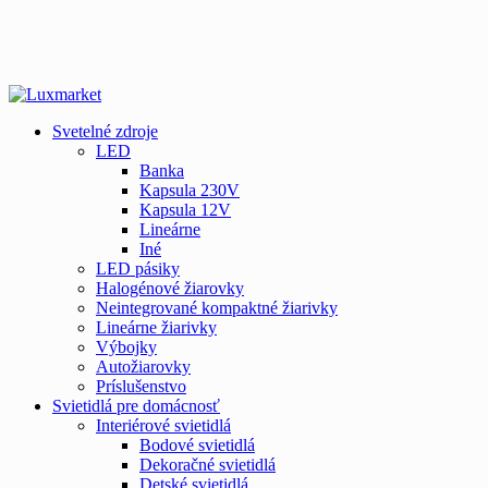
Svetelné zdroje
LED
Banka
Kapsula 230V
Kapsula 12V
Lineárne
Iné
LED pásiky
Halogénové žiarovky
Neintegrované kompaktné žiarivky
Lineárne žiarivky
Výbojky
Autožiarovky
Príslušenstvo
Svietidlá pre domácnosť
Interiérové svietidlá
Bodové svietidlá
Dekoračné svietidlá
Detské svietidlá