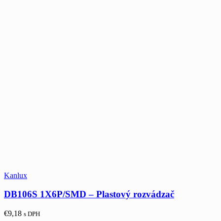
Kanlux
DB106S 1X6P/SMD – Plastový rozvádzač
€
9,18
s DPH