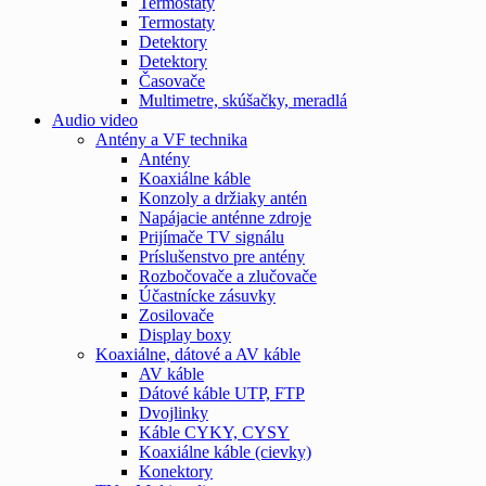
Termostaty
Termostaty
Detektory
Detektory
Časovače
Multimetre, skúšačky, meradlá
Audio video
Antény a VF technika
Antény
Koaxiálne káble
Konzoly a držiaky antén
Napájacie anténne zdroje
Prijímače TV signálu
Príslušenstvo pre antény
Rozbočovače a zlučovače
Účastnícke zásuvky
Zosilovače
Display boxy
Koaxiálne, dátové a AV káble
AV káble
Dátové káble UTP, FTP
Dvojlinky
Káble CYKY, CYSY
Koaxiálne káble (cievky)
Konektory