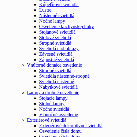
Kúpeľňové svietidlá
Lustre
Nástenné svietidlá
Nočné lampy
Osvetlenie kuchynskej linky
Stojanové svietidlá
Stolové svietidlá
Stropné svietidlá
Svietidlá nad obrazy
Závesné svietidlá
Zápustné svietidlá
Vnútorné domáce osvetlenie
Stropné svietidlá
Svietidlá nástenné-stropné
Svietidlá nástenné
Nábytkové svietidlá
Lampy a drobné osvetlenie
Stojacie lampy
Stolné lampy
Nočné svietidlá
Vianočné osvetlenie
Exteriérové svietidlá
Exteriérové dekoratívne svietidlá
Osvetlenie čísla domu
Osvetlenie čísla domu