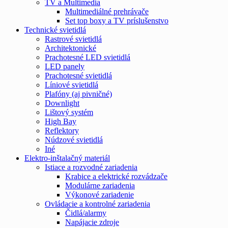
TV a Multimedia
Multimediálné prehrávače
Set top boxy a TV príslušenstvo
Technické svietidlá
Rastrové svietidlá
Architektonické
Prachotesné LED svietidlá
LED panely
Prachotesné svietidlá
Líniové svietidlá
Plafóny (aj pivničné)
Downlight
Lištový systém
High Bay
Reflektory
Núdzové svietidlá
Iné
Elektro-inštalačný materiál
Istiace a rozvodné zariadenia
Krabice a elektrické rozvádzače
Modulárne zariadenia
Výkonové zariadenie
Ovládacie a kontrolné zariadenia
Čidlá/alarmy
Napájacie zdroje