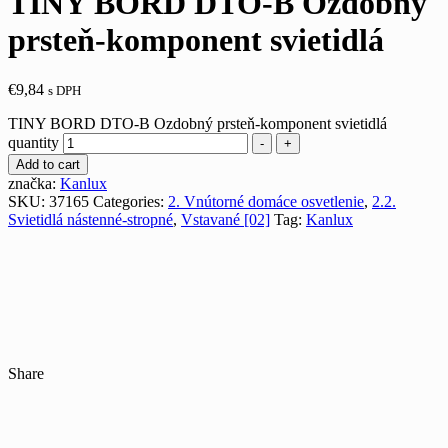
TINY BORD DTO-B Ozdobný
prsteň-komponent svietidlá
€
9,84
s DPH
TINY BORD DTO-B Ozdobný prsteň-komponent svietidlá
quantity
-
+
Add to cart
značka:
Kanlux
SKU:
37165
Categories:
2. Vnútorné domáce osvetlenie
,
2.2.
Svietidlá nástenné-stropné
,
Vstavané [02]
Tag:
Kanlux
Share