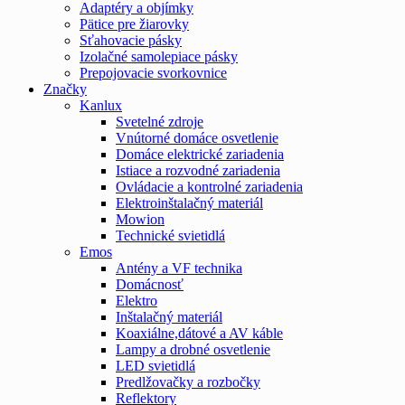
Adaptéry a objímky
Pätice pre žiarovky
Sťahovacie pásky
Izolačné samolepiace pásky
Prepojovacie svorkovnice
Značky
Kanlux
Svetelné zdroje
Vnútorné domáce osvetlenie
Domáce elektrické zariadenia
Istiace a rozvodné zariadenia
Ovládacie a kontrolné zariadenia
Elektroinštalačný materiál
Mowion
Technické svietidlá
Emos
Antény a VF technika
Domácnosť
Elektro
Inštalačný materiál
Koaxiálne,dátové a AV káble
Lampy a drobné osvetlenie
LED svietidlá
Predlžovačky a rozbočky
Reflektory