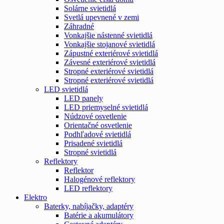
Solárne svietidlá
Svetlá upevnené v zemi
Záhradné
Vonkajšie nástenné svietidlá
Vonkajšie stojanové svietidlá
Zápustné exteriérové svietidlá
Závesné exteriérové svietidlá
Stropné exteriérové svietidlá
Stropné exteriérové svietidlá
LED svietidlá
LED panely
LED priemyselné svietidlá
Núdzové osvetlenie
Orientačné osvetlenie
Podhľadové svietidlá
Prisadené svietidlá
Stropné svietidlá
Reflektory
Reflektor
Halogénové reflektory
LED reflektory
Elektro
Baterky, nabíjačky, adaptéry
Batérie a akumulátory