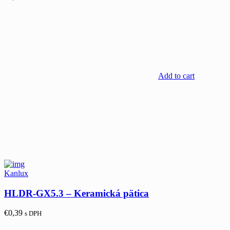
Add to cart
Kanlux
HLDR-GX5.3 – Keramická pätica
€
0,39
s DPH