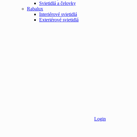
Svietidlá a čelovky
Rabalux
Interiérové svietidlá
Exteriérové svietidlá
Login