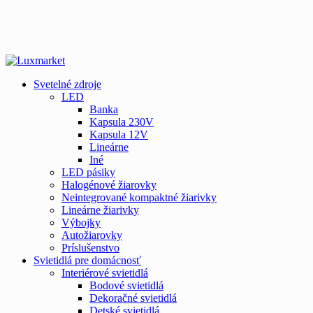
Svetelné zdroje
LED
Banka
Kapsula 230V
Kapsula 12V
Lineárne
Iné
LED pásiky
Halogénové žiarovky
Neintegrované kompaktné žiarivky
Lineárne žiarivky
Výbojky
Autožiarovky
Príslušenstvo
Svietidlá pre domácnosť
Interiérové svietidlá
Bodové svietidlá
Dekoračné svietidlá
Detské svietidlá