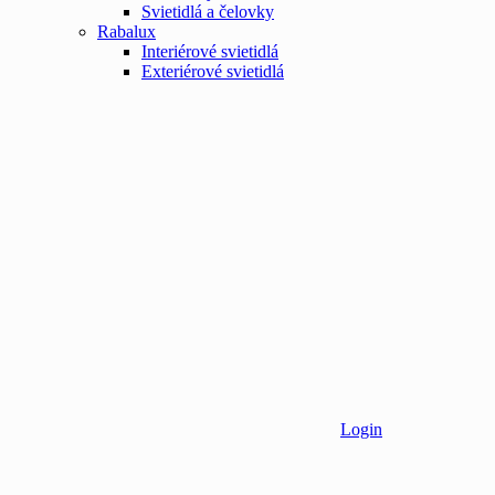
Svietidlá a čelovky
Rabalux
Interiérové svietidlá
Exteriérové svietidlá
Login