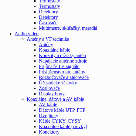
Termostaty
Termostaty
Detektory
Detektory
Časovače
Multimetre, skúšačky, meradlá
Audio video
Antény a VF technika
Antény
Koaxiálne káble
Konzoly a držiaky antén
Napájacie anténne zdroje
Prijímače TV signálu
Príslušenstvo pre antény
Rozbočovače a zlučovače
Účastnícke zásuvky
Zosilovače
Display boxy
Koaxiálne, dátové a AV káble
AV káble
Dátové káble UTP, FTP
Dvojlinky
Káble CYKY, CYSY
Koaxiálne káble (cievky)
Konektory