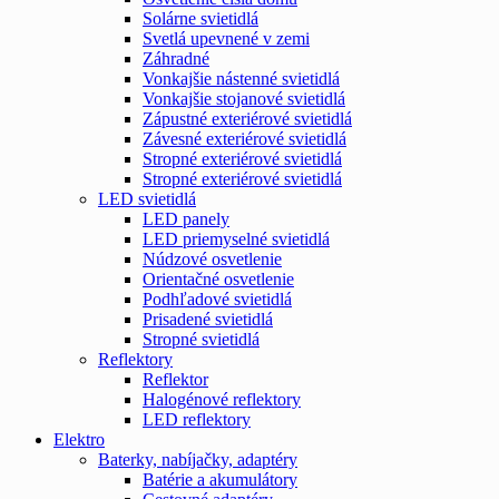
Solárne svietidlá
Svetlá upevnené v zemi
Záhradné
Vonkajšie nástenné svietidlá
Vonkajšie stojanové svietidlá
Zápustné exteriérové svietidlá
Závesné exteriérové svietidlá
Stropné exteriérové svietidlá
Stropné exteriérové svietidlá
LED svietidlá
LED panely
LED priemyselné svietidlá
Núdzové osvetlenie
Orientačné osvetlenie
Podhľadové svietidlá
Prisadené svietidlá
Stropné svietidlá
Reflektory
Reflektor
Halogénové reflektory
LED reflektory
Elektro
Baterky, nabíjačky, adaptéry
Batérie a akumulátory