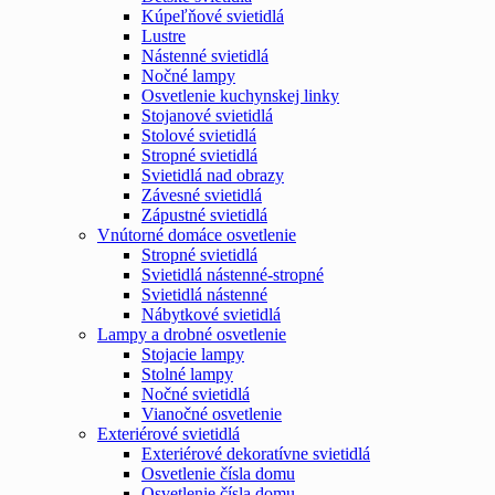
Kúpeľňové svietidlá
Lustre
Nástenné svietidlá
Nočné lampy
Osvetlenie kuchynskej linky
Stojanové svietidlá
Stolové svietidlá
Stropné svietidlá
Svietidlá nad obrazy
Závesné svietidlá
Zápustné svietidlá
Vnútorné domáce osvetlenie
Stropné svietidlá
Svietidlá nástenné-stropné
Svietidlá nástenné
Nábytkové svietidlá
Lampy a drobné osvetlenie
Stojacie lampy
Stolné lampy
Nočné svietidlá
Vianočné osvetlenie
Exteriérové svietidlá
Exteriérové dekoratívne svietidlá
Osvetlenie čísla domu
Osvetlenie čísla domu