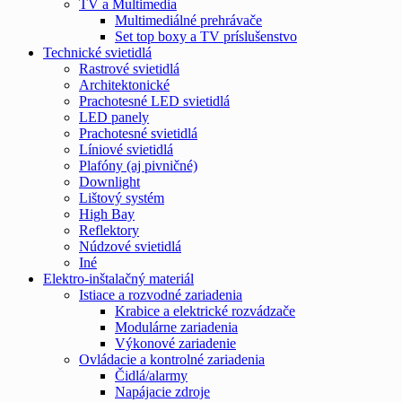
TV a Multimedia
Multimediálné prehrávače
Set top boxy a TV príslušenstvo
Technické svietidlá
Rastrové svietidlá
Architektonické
Prachotesné LED svietidlá
LED panely
Prachotesné svietidlá
Líniové svietidlá
Plafóny (aj pivničné)
Downlight
Lištový systém
High Bay
Reflektory
Núdzové svietidlá
Iné
Elektro-inštalačný materiál
Istiace a rozvodné zariadenia
Krabice a elektrické rozvádzače
Modulárne zariadenia
Výkonové zariadenie
Ovládacie a kontrolné zariadenia
Čidlá/alarmy
Napájacie zdroje