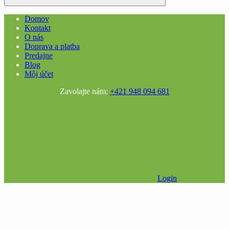
Domov
Kontakt
O nás
Doprava a platba
Predajne
Blog
Môj účet
Zavolajte nám:
+421 948 094 681
Login