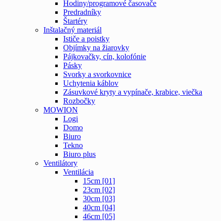
Hodiny/programové časovače
Predradníky
Štartéry
Inštalačný materiál
Ističe a poistky
Objímky na žiarovky
Pájkovačky, cín, kolofónie
Pásky
Svorky a svorkovnice
Uchytenia káblov
Zásuvkové kryty a vypínače, krabice, viečka
Rozbočky
MOWION
Logi
Domo
Biuro
Tekno
Biuro plus
Ventilátory
Ventilácia
15cm [01]
23cm [02]
30cm [03]
40cm [04]
46cm [05]