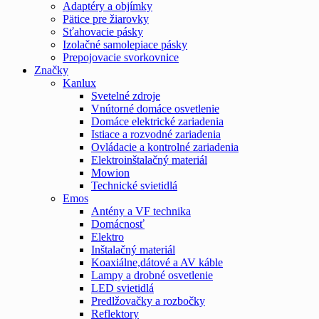
Adaptéry a objímky
Pätice pre žiarovky
Sťahovacie pásky
Izolačné samolepiace pásky
Prepojovacie svorkovnice
Značky
Kanlux
Svetelné zdroje
Vnútorné domáce osvetlenie
Domáce elektrické zariadenia
Istiace a rozvodné zariadenia
Ovládacie a kontrolné zariadenia
Elektroinštalačný materiál
Mowion
Technické svietidlá
Emos
Antény a VF technika
Domácnosť
Elektro
Inštalačný materiál
Koaxiálne,dátové a AV káble
Lampy a drobné osvetlenie
LED svietidlá
Predlžovačky a rozbočky
Reflektory