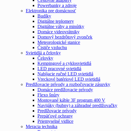
Cestovné adaptéry
Powerbanky a zdroje
Elektronika pre domácnosť
Budíky
Digitálne teplomery
Digitálne váhy a minútky
Domáce videovrátniky
Domový bezdrôtový zvonček
Meteorologické stanice
Čističe vzduchu
Svietidlá a čelovky
Čelovky
Kempingové a cyklosvietidlá
LED pracovné svietidlá
Nabíjacie ručné LED svietidlá
Vreckové batériové LED svietidlá
Predlžovacie prívody a rozbočovacie zásuvky
Domáce predlžovacie prívody
Flexo šnúry
Montované káble 3F program 400 V
Navijáky (bubny) a záhradné predlžovačky
Predlžovacie prívody
Prepäťové ochrany
Priemyselné vidlice
Meracia technika