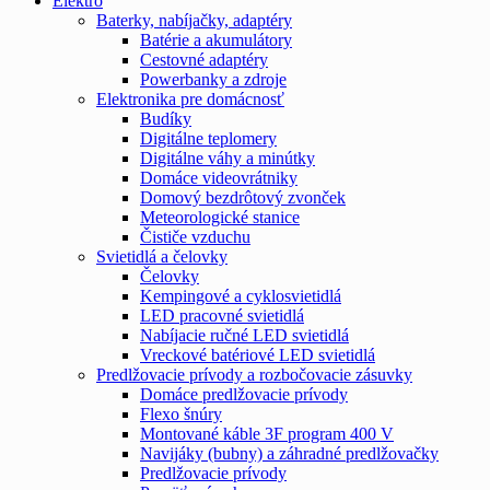
Elektro
Baterky, nabíjačky, adaptéry
Batérie a akumulátory
Cestovné adaptéry
Powerbanky a zdroje
Elektronika pre domácnosť
Budíky
Digitálne teplomery
Digitálne váhy a minútky
Domáce videovrátniky
Domový bezdrôtový zvonček
Meteorologické stanice
Čističe vzduchu
Svietidlá a čelovky
Čelovky
Kempingové a cyklosvietidlá
LED pracovné svietidlá
Nabíjacie ručné LED svietidlá
Vreckové batériové LED svietidlá
Predlžovacie prívody a rozbočovacie zásuvky
Domáce predlžovacie prívody
Flexo šnúry
Montované káble 3F program 400 V
Navijáky (bubny) a záhradné predlžovačky
Predlžovacie prívody