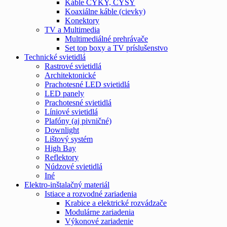
Káble CYKY, CYSY
Koaxiálne káble (cievky)
Konektory
TV a Multimedia
Multimediálné prehrávače
Set top boxy a TV príslušenstvo
Technické svietidlá
Rastrové svietidlá
Architektonické
Prachotesné LED svietidlá
LED panely
Prachotesné svietidlá
Líniové svietidlá
Plafóny (aj pivničné)
Downlight
Lištový systém
High Bay
Reflektory
Núdzové svietidlá
Iné
Elektro-inštalačný materiál
Istiace a rozvodné zariadenia
Krabice a elektrické rozvádzače
Modulárne zariadenia
Výkonové zariadenie