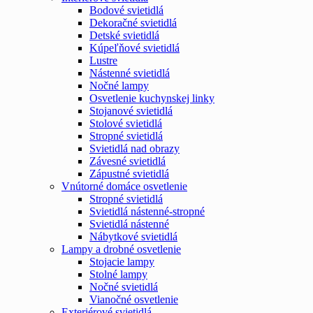
Bodové svietidlá
Dekoračné svietidlá
Detské svietidlá
Kúpeľňové svietidlá
Lustre
Nástenné svietidlá
Nočné lampy
Osvetlenie kuchynskej linky
Stojanové svietidlá
Stolové svietidlá
Stropné svietidlá
Svietidlá nad obrazy
Závesné svietidlá
Zápustné svietidlá
Vnútorné domáce osvetlenie
Stropné svietidlá
Svietidlá nástenné-stropné
Svietidlá nástenné
Nábytkové svietidlá
Lampy a drobné osvetlenie
Stojacie lampy
Stolné lampy
Nočné svietidlá
Vianočné osvetlenie
Exteriérové svietidlá