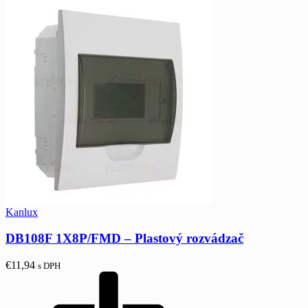
Kanlux
DB108F 1X8P/FMD – Plastový rozvádzač
€
11,94
s DPH