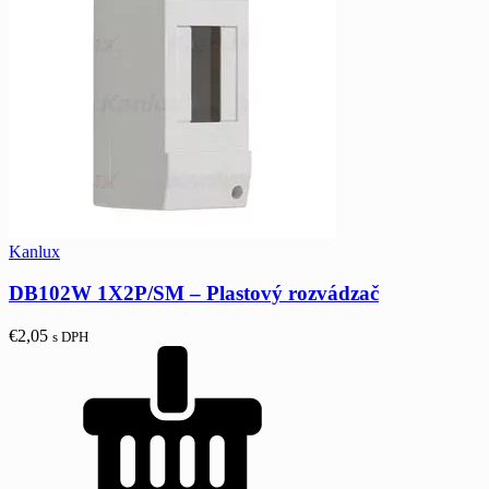
Kanlux
DB102W 1X2P/SM – Plastový rozvádzač
€
2,05
s DPH