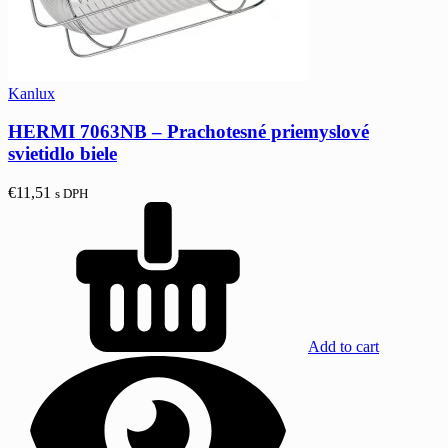
Kanlux
HERMI 7063NB – Prachotesné priemyslové
svietidlo biele
€
11,51
s DPH
Add to cart