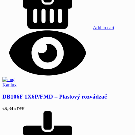
Add to cart
Kanlux
DB106F 1X6P/FMD – Plastový rozvádzač
€
9,84
s DPH