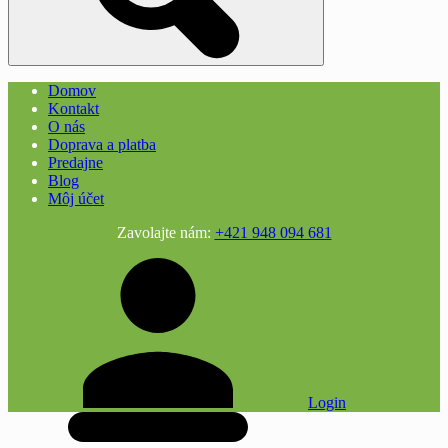
Domov
Kontakt
O nás
Doprava a platba
Predajne
Blog
Môj účet
Zavolajte nám:
+421 948 094 681
Login