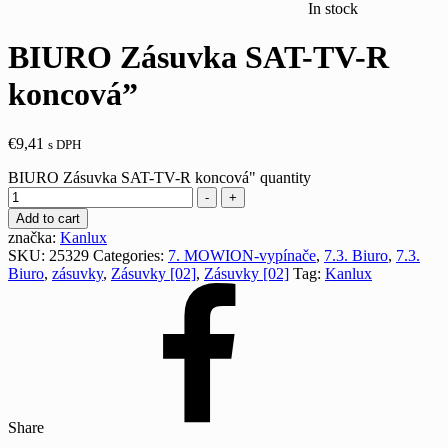
In stock
BIURO Zásuvka SAT-TV-R
koncová”
€
9,41
s DPH
BIURO Zásuvka SAT-TV-R koncová" quantity
-
+
Add to cart
značka:
Kanlux
SKU:
25329
Categories:
7. MOWION-vypínače
,
7.3. Biuro
,
7.3.
Biuro
,
zásuvky
,
Zásuvky [02]
,
Zásuvky [02]
Tag:
Kanlux
Share