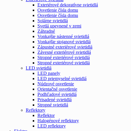
Exteriérové dekoratívne svietidlá
Osvetlenie čísla domu
Osvetlenie čísla domu
Solárne svietidlá
Svetlá upevnené v zemi
Záhradné
Vonkajšie nástenné svietidlá
Vonkajšie stojanové svietidlá
Zápustné exteriérové svietidlá
Závesné exteriérové svietidlá
Stropné exteriérové svietidlá
Stropné exteriérové svietidlá
LED svietidlá
LED panely
LED priemyselné svietidlá
Núdzové osvetlenie
Orientačné osvetlenie
Podhľadové svietidlá
Prisadené svietidlá
Stropné svietidlá
Reflektory
Reflektor
Halogénové reflektory
LED reflektory