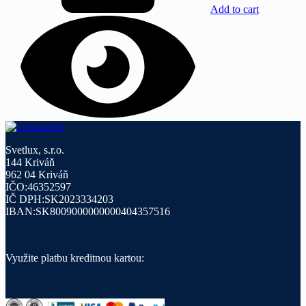
Add to cart
Svetlux, s.r.o.
144 Kriváň
962 04 Kriváň
IČO:46352597
IČ DPH:SK2023334203
IBAN:SK8009000000000404357516
Využite platbu kreditnou kartou: