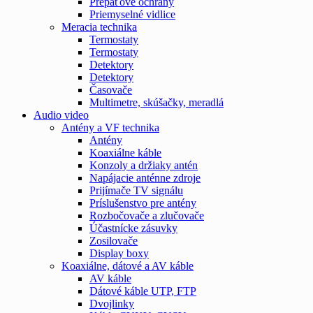
Prepäťové ochrany
Priemyselné vidlice
Meracia technika
Termostaty
Termostaty
Detektory
Detektory
Časovače
Multimetre, skúšačky, meradlá
Audio video
Antény a VF technika
Antény
Koaxiálne káble
Konzoly a držiaky antén
Napájacie anténne zdroje
Prijímače TV signálu
Príslušenstvo pre antény
Rozbočovače a zlučovače
Účastnícke zásuvky
Zosilovače
Display boxy
Koaxiálne, dátové a AV káble
AV káble
Dátové káble UTP, FTP
Dvojlinky