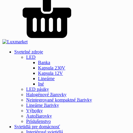
Svetelné zdroje
LED
Banka
Kapsula 230V
Kapsula 12V
Lineárne
Iné
LED pásiky
Halogénové žiarovky
Neintegrované kompaktné žiarivky
Lineárne žiarivky
Výbojky
Autožiarovky
Príslušenstvo
Svietidlá pre domácnosť
Interiérové svietidlá