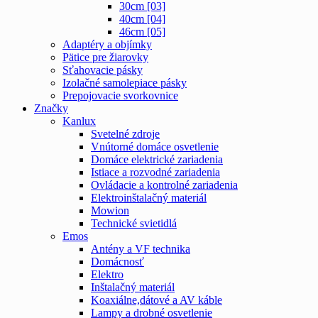
30cm [03]
40cm [04]
46cm [05]
Adaptéry a objímky
Pätice pre žiarovky
Sťahovacie pásky
Izolačné samolepiace pásky
Prepojovacie svorkovnice
Značky
Kanlux
Svetelné zdroje
Vnútorné domáce osvetlenie
Domáce elektrické zariadenia
Istiace a rozvodné zariadenia
Ovládacie a kontrolné zariadenia
Elektroinštalačný materiál
Mowion
Technické svietidlá
Emos
Antény a VF technika
Domácnosť
Elektro
Inštalačný materiál
Koaxiálne,dátové a AV káble
Lampy a drobné osvetlenie