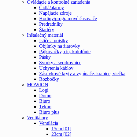
Ovládacie a kontrolné zariadenia
Čidlá/alarmy
Napájacie zdroje
Hodiny/programové časovače
Predradníky
Štartéry
Inštalačný materiál
Ističe a poistky
Objímky na žiarovky
Pájkovačky, cín, kolofónie
Pásky
Svorky a svorkovnice
Uchytenia káblov
Zásuvkové kryty a vypínače, krabice, viečka
Rozbočky
MOWION
Logi
Domo
Biuro
Tekno
Biuro plus
Ventilátory
Ventilácia
15cm [01]
23cm [02]