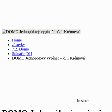
Home
zásuvky
7.2. Domo
Spínače [01]
DOMO Jednopólový vypínač – č. 1 Krémová”
In stock