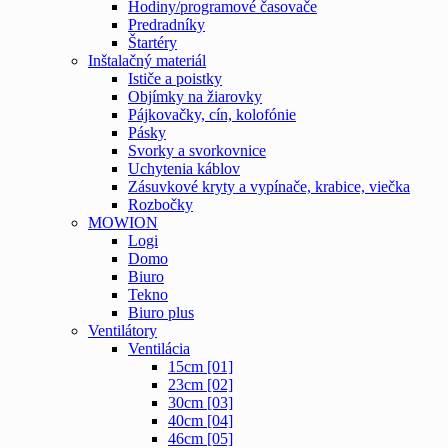
Hodiny/programové časovače
Predradníky
Štartéry
Inštalačný materiál
Ističe a poistky
Objímky na žiarovky
Pájkovačky, cín, kolofónie
Pásky
Svorky a svorkovnice
Uchytenia káblov
Zásuvkové kryty a vypínače, krabice, viečka
Rozbočky
MOWION
Logi
Domo
Biuro
Tekno
Biuro plus
Ventilátory
Ventilácia
15cm [01]
23cm [02]
30cm [03]
40cm [04]
46cm [05]