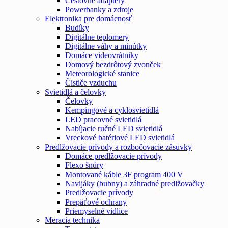
Cestovné adaptéry
Powerbanky a zdroje
Elektronika pre domácnosť
Budíky
Digitálne teplomery
Digitálne váhy a minútky
Domáce videovrátniky
Domový bezdrôtový zvonček
Meteorologické stanice
Čističe vzduchu
Svietidlá a čelovky
Čelovky
Kempingové a cyklosvietidlá
LED pracovné svietidlá
Nabíjacie ručné LED svietidlá
Vreckové batériové LED svietidlá
Predlžovacie prívody a rozbočovacie zásuvky
Domáce predlžovacie prívody
Flexo šnúry
Montované káble 3F program 400 V
Navijáky (bubny) a záhradné predlžovačky
Predlžovacie prívody
Prepäťové ochrany
Priemyselné vidlice
Meracia technika