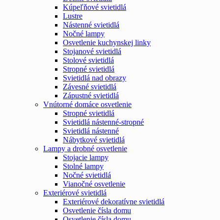
Kúpeľňové svietidlá
Lustre
Nástenné svietidlá
Nočné lampy
Osvetlenie kuchynskej linky
Stojanové svietidlá
Stolové svietidlá
Stropné svietidlá
Svietidlá nad obrazy
Závesné svietidlá
Zápustné svietidlá
Vnútorné domáce osvetlenie
Stropné svietidlá
Svietidlá nástenné-stropné
Svietidlá nástenné
Nábytkové svietidlá
Lampy a drobné osvetlenie
Stojacie lampy
Stolné lampy
Nočné svietidlá
Vianočné osvetlenie
Exteriérové svietidlá
Exteriérové dekoratívne svietidlá
Osvetlenie čísla domu
Osvetlenie čísla domu