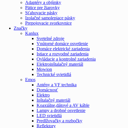
Adaptéry a objímky
Pätice pre žiarovky
Sťahovacie pásky
Izolačné samolepiace pásky
Prepojovacie svorkovnice
Značky
Kanlux
Svetelné zdroje
Vnútorné domáce osvetlenie
Domáce elektrické zariadenia
Istiace a rozvodné zariadenia
Ovládacie a kontrolné zariadenia
Elektroinštalačný materiál
Mowion
Technické svietidlá
Emos
Antény a VF technika
Domácnosť
Elektro
Inštalačný materiál
Koaxiálne,dátové a AV káble
Lampy a drobné osvetlenie
LED svietidlá
Predlžovačky a rozbočky
Reflektory