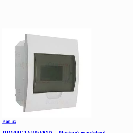
Kanlux
DB108F 1X8P/FMD – Plastový rozvádzač