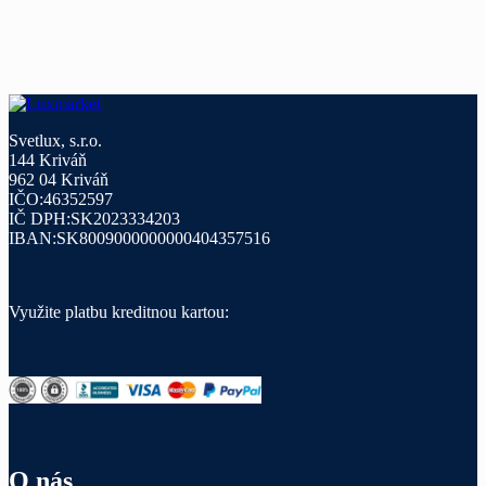
Svetlux, s.r.o.
144 Kriváň
962 04 Kriváň
IČO:46352597
IČ DPH:SK2023334203
IBAN:SK8009000000000404357516
Využite platbu kreditnou kartou:
O nás