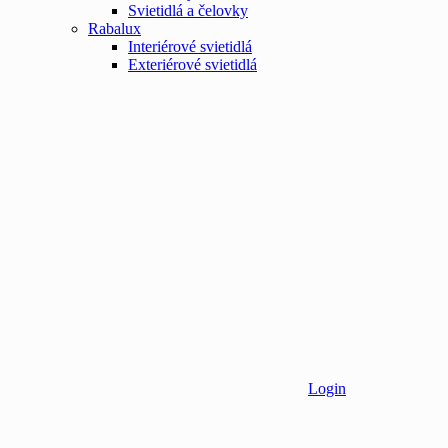
Svietidlá a čelovky
Rabalux
Interiérové svietidlá
Exteriérové svietidlá
Login