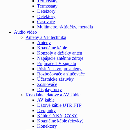
Termostaty
Termostaty
Detektory
Detektory
Časovače
Multimetre, skúšačky, meradlá
Audio video
Antény a VF technika
Antény
Koaxiálne káble
Konzoly a držiaky antén
Napájacie anténne zdroje
Prijímače TV signálu
Príslušenstvo pre antény
Rozbočovače a zlučovače
Účastnícke zásuvky
Zosilovače
Display boxy
Koaxiálne, dátové a AV káble
AV káble
Dátové káble UTP, FTP
Dvojlinky
Káble CYKY, CYSY
Koaxiálne káble (cievky)
Konektory