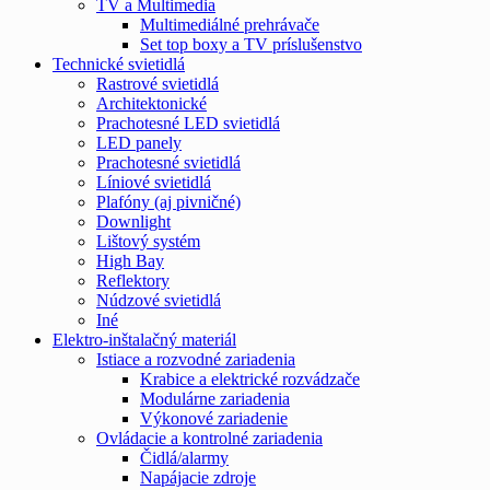
TV a Multimedia
Multimediálné prehrávače
Set top boxy a TV príslušenstvo
Technické svietidlá
Rastrové svietidlá
Architektonické
Prachotesné LED svietidlá
LED panely
Prachotesné svietidlá
Líniové svietidlá
Plafóny (aj pivničné)
Downlight
Lištový systém
High Bay
Reflektory
Núdzové svietidlá
Iné
Elektro-inštalačný materiál
Istiace a rozvodné zariadenia
Krabice a elektrické rozvádzače
Modulárne zariadenia
Výkonové zariadenie
Ovládacie a kontrolné zariadenia
Čidlá/alarmy
Napájacie zdroje