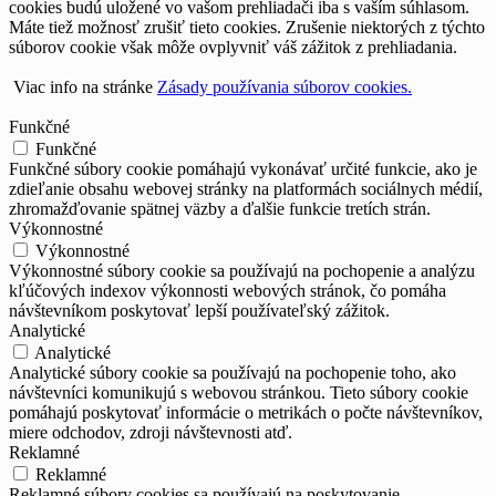
cookies budú uložené vo vašom prehliadači iba s vaším súhlasom.
Máte tiež možnosť zrušiť tieto cookies. Zrušenie niektorých z týchto
súborov cookie však môže ovplyvniť váš zážitok z prehliadania.
Viac info na stránke
Zásady používania súborov cookies.
Funkčné
Funkčné
Funkčné súbory cookie pomáhajú vykonávať určité funkcie, ako je
zdieľanie obsahu webovej stránky na platformách sociálnych médií,
zhromažďovanie spätnej väzby a ďalšie funkcie tretích strán.
Výkonnostné
Výkonnostné
Výkonnostné súbory cookie sa používajú na pochopenie a analýzu
kľúčových indexov výkonnosti webových stránok, čo pomáha
návštevníkom poskytovať lepší používateľský zážitok.
Analytické
Analytické
Analytické súbory cookie sa používajú na pochopenie toho, ako
návštevníci komunikujú s webovou stránkou. Tieto súbory cookie
pomáhajú poskytovať informácie o metrikách o počte návštevníkov,
miere odchodov, zdroji návštevnosti atď.
Reklamné
Reklamné
Reklamné súbory cookies sa používajú na poskytovanie