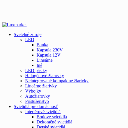
Svetelné zdroje
LED
Banka
Kapsula 230V
Kapsula 12V
Lineárne
Iné
LED pásiky
Halogénové žiarovky
Neintegrované kompaktné žiarivky
Lineárne žiarivky
Výbojky
Autožiarovky
Príslušenstvo
Svietidlá pre domácnosť
Interiérové svietidlá
Bodové svietidlá
Dekoračné svietidlá
Detské svietidlá