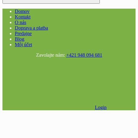
Domov
Kontakt
O nás
Doprava a platba
Predajne
Blog
Môj účet
Zavolajte nám:
+421 948 094 681
Login