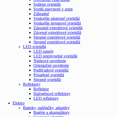
Solárne svietidlá
Svetlá upevnené v zemi
Záhradné
Vonkajšie nástenné svietidlá
Vonkajšie stojanové svietidlá
Zápustné exteriérové svietidlá
Závesné exteriérové svietidlá
Stropné exteriérové svietidlá
Stropné exteriérové svietidlá
LED svietidlá
LED panely
LED priemyselné svietidlá
Núdzové osvetlenie
Orientačné osvetlenie
Podhľadové svietidlá
Prisadené svietidlá
Stropné svietidlá
Reflektory
Reflektor
Halogénové reflektory
LED reflektory
Elektro
Baterky, nabíjačky, adaptéry
Batérie a akumulátory