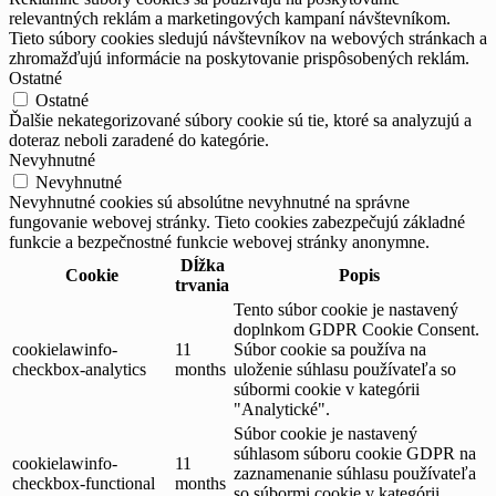
relevantných reklám a marketingových kampaní návštevníkom.
Tieto súbory cookies sledujú návštevníkov na webových stránkach a
zhromažďujú informácie na poskytovanie prispôsobených reklám.
Ostatné
Ostatné
Ďalšie nekategorizované súbory cookie sú tie, ktoré sa analyzujú a
doteraz neboli zaradené do kategórie.
Nevyhnutné
Nevyhnutné
Nevyhnutné cookies sú absolútne nevyhnutné na správne
fungovanie webovej stránky. Tieto cookies zabezpečujú základné
funkcie a bezpečnostné funkcie webovej stránky anonymne.
Dĺžka
Cookie
Popis
trvania
Tento súbor cookie je nastavený
doplnkom GDPR Cookie Consent.
cookielawinfo-
11
Súbor cookie sa používa na
checkbox-analytics
months
uloženie súhlasu používateľa so
súbormi cookie v kategórii
"Analytické".
Súbor cookie je nastavený
súhlasom súboru cookie GDPR na
cookielawinfo-
11
zaznamenanie súhlasu používateľa
checkbox-functional
months
so súbormi cookie v kategórii