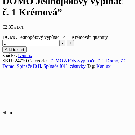
DOMO Jednopólový vypínač –
č. 1 Krémová”
€
2,35
s DPH
DOMO Jednopólový vypínač - č. 1 Krémová" quantity
-
+
Add to cart
značka:
Kanlux
SKU:
24770
Categories:
7. MOWION-vypínače
,
7.2. Domo
,
7.2.
Domo
,
Spínače [01]
,
Spínače [01]
,
zásuvky
Tag:
Kanlux
Share