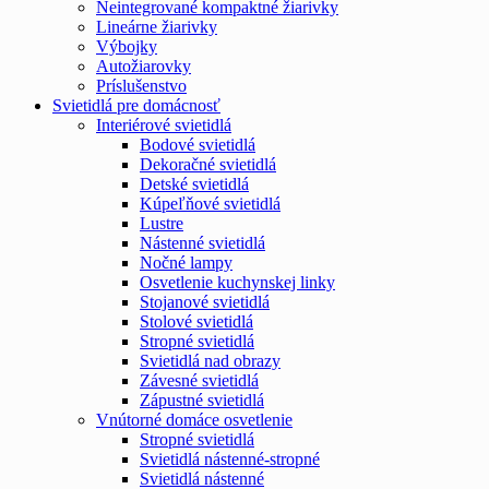
Neintegrované kompaktné žiarivky
Lineárne žiarivky
Výbojky
Autožiarovky
Príslušenstvo
Svietidlá pre domácnosť
Interiérové svietidlá
Bodové svietidlá
Dekoračné svietidlá
Detské svietidlá
Kúpeľňové svietidlá
Lustre
Nástenné svietidlá
Nočné lampy
Osvetlenie kuchynskej linky
Stojanové svietidlá
Stolové svietidlá
Stropné svietidlá
Svietidlá nad obrazy
Závesné svietidlá
Zápustné svietidlá
Vnútorné domáce osvetlenie
Stropné svietidlá
Svietidlá nástenné-stropné
Svietidlá nástenné