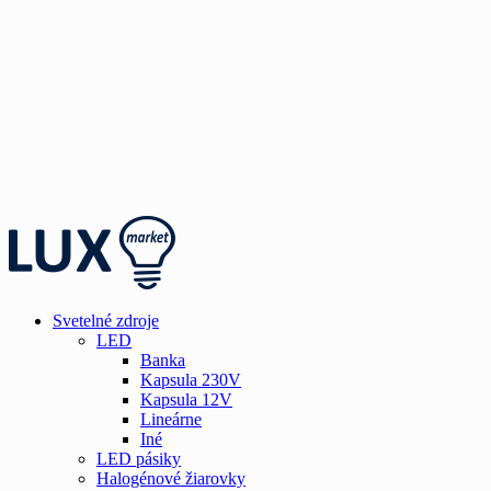
Svetelné zdroje
LED
Banka
Kapsula 230V
Kapsula 12V
Lineárne
Iné
LED pásiky
Halogénové žiarovky