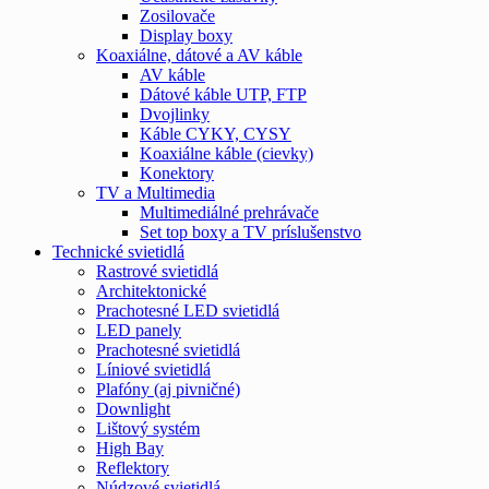
Zosilovače
Display boxy
Koaxiálne, dátové a AV káble
AV káble
Dátové káble UTP, FTP
Dvojlinky
Káble CYKY, CYSY
Koaxiálne káble (cievky)
Konektory
TV a Multimedia
Multimediálné prehrávače
Set top boxy a TV príslušenstvo
Technické svietidlá
Rastrové svietidlá
Architektonické
Prachotesné LED svietidlá
LED panely
Prachotesné svietidlá
Líniové svietidlá
Plafóny (aj pivničné)
Downlight
Lištový systém
High Bay
Reflektory
Núdzové svietidlá