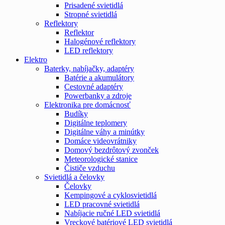
Prisadené svietidlá
Stropné svietidlá
Reflektory
Reflektor
Halogénové reflektory
LED reflektory
Elektro
Baterky, nabíjačky, adaptéry
Batérie a akumulátory
Cestovné adaptéry
Powerbanky a zdroje
Elektronika pre domácnosť
Budíky
Digitálne teplomery
Digitálne váhy a minútky
Domáce videovrátniky
Domový bezdrôtový zvonček
Meteorologické stanice
Čističe vzduchu
Svietidlá a čelovky
Čelovky
Kempingové a cyklosvietidlá
LED pracovné svietidlá
Nabíjacie ručné LED svietidlá
Vreckové batériové LED svietidlá