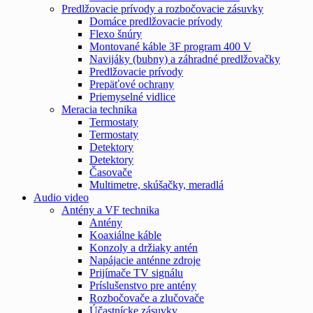
Predlžovacie prívody a rozbočovacie zásuvky
Domáce predlžovacie prívody
Flexo šnúry
Montované káble 3F program 400 V
Navijáky (bubny) a záhradné predlžovačky
Predlžovacie prívody
Prepäťové ochrany
Priemyselné vidlice
Meracia technika
Termostaty
Termostaty
Detektory
Detektory
Časovače
Multimetre, skúšačky, meradlá
Audio video
Antény a VF technika
Antény
Koaxiálne káble
Konzoly a držiaky antén
Napájacie anténne zdroje
Prijímače TV signálu
Príslušenstvo pre antény
Rozbočovače a zlučovače
Účastnícke zásuvky