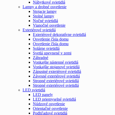
Nábytkové svietidlá
Lampy a drobné osvetlenie
Stojacie lampy
Stolné lampy
Nočné svietidlá
Vianočné osvetlenie
Exteriérové svietidlá
Exteriérové dekoratívne svietidlá
Osvetlenie čísla domu
Osvetlenie čísla domu
Solárne svietidlá
Svetlá upevnené v zemi
Záhradné
Vonkajšie nástenné svietidlá
Vonkajšie stojanové svietidlá
Zápustné exteriérové svietidlá
Závesné exteriérové svietidlá
Stropné exteriérové svietidlá
Stropné exteriérové svietidlá
LED svietidlá
LED panely
LED priemyselné svietidlá
Núdzové osvetlenie
Orientačné osvetlenie
Podhľadové svietidlá