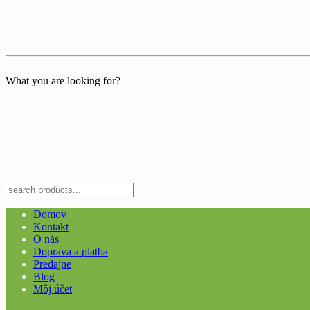
What you are looking for?
Domov
Kontakt
O nás
Doprava a platba
Predajne
Blog
Môj účet