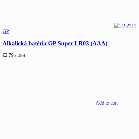
GP
Alkalická batéria GP Super LR03 (AAA)
€
2,79
s DPH
Add to cart