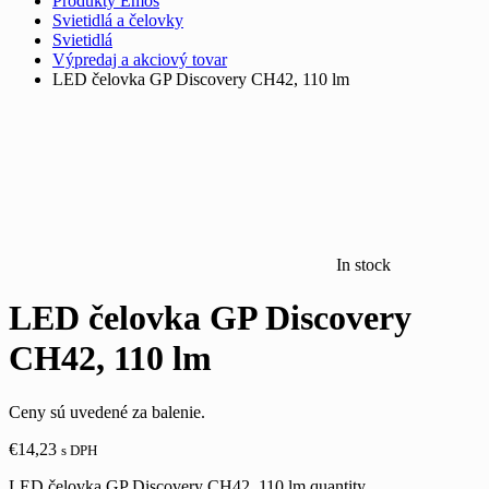
Produkty Emos
Svietidlá a čelovky
Svietidlá
Výpredaj a akciový tovar
LED čelovka GP Discovery CH42, 110 lm
In stock
LED čelovka GP Discovery
CH42, 110 lm
Ceny sú uvedené za balenie.
€
14,23
s DPH
LED čelovka GP Discovery CH42, 110 lm quantity