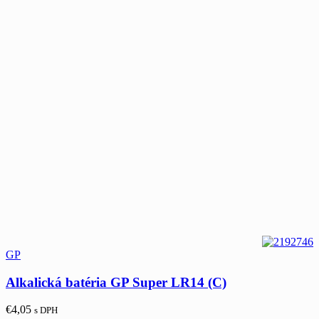
GP
Alkalická batéria GP Super LR14 (C)
€
4,05
s DPH