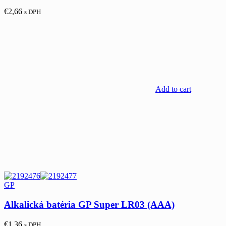
€
2,66
s DPH
Add to cart
GP
Alkalická batéria GP Super LR03 (AAA)
€
1,36
s DPH