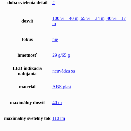
doba svietenia detail
#
100 % – 40 m, 65 % – 34 m, 40 % – 17
dosvit
m
fokus
nie
hmotnosť
29 g/65 g
LED indikácia
neuvádza sa
nabíjania
materiál
ABS plast
maximálny dosvit
40 m
maximálny svetelný tok
110 lm