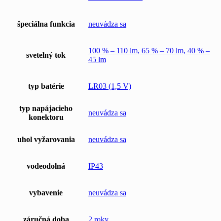
špeciálna funkcia
neuvádza sa
100 % – 110 lm, 65 % – 70 lm, 40 % –
svetelný tok
45 lm
typ batérie
LR03 (1,5 V)
typ napájacieho
neuvádza sa
konektoru
uhol vyžarovania
neuvádza sa
vodeodolná
IP43
vybavenie
neuvádza sa
záručná doba
2 roky