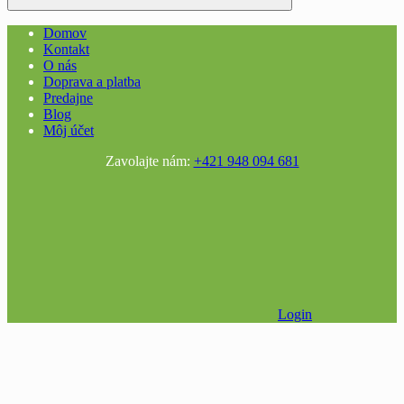
Domov
Kontakt
O nás
Doprava a platba
Predajne
Blog
Môj účet
Zavolajte nám:
+421 948 094 681
Login