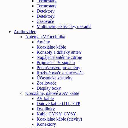
Termostaty
Termostaty
Detektory
Detektory
Časovače
Multimetre, skúšačky, meradlá
Audio video
Antény a VF technika
Antény
Koaxiálne káble
Konzoly a držiaky antén
Napájacie anténne zdroje
Prijímače TV signálu
Príslušenstvo pre antény
Rozbočovače a zlučovače
Účastnícke zásuvky
Zosilovače
Display boxy
Koaxiálne, dátové a AV káble
AV káble
Dátové káble UTP, FTP
Dvojlinky
Káble CYKY, CYSY
Koaxiálne káble (cievky)
Konektory