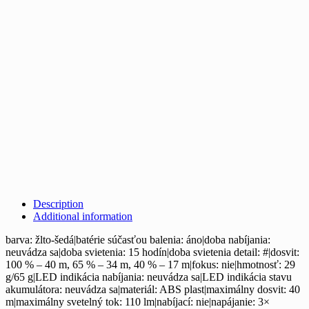
Description
Additional information
barva: žlto-šedá|batérie súčasťou balenia: áno|doba nabíjania:
neuvádza sa|doba svietenia: 15 hodín|doba svietenia detail: #|dosvit:
100 % – 40 m, 65 % – 34 m, 40 % – 17 m|fokus: nie|hmotnosť: 29
g/65 g|LED indikácia nabíjania: neuvádza sa|LED indikácia stavu
akumulátora: neuvádza sa|materiál: ABS plast|maximálny dosvit: 40
m|maximálny svetelný tok: 110 lm|nabíjací: nie|napájanie: 3×