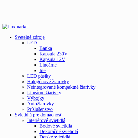
Svetelné zdroje
LED
Banka
Kapsula 230V
Kapsula 12V
Lineárne
Iné
LED pásiky
Halogénové žiarovky
Neintegrované kompaktné žiarivky
Lineárne žiarivky
Výbojky
Autožiarovky
Príslušenstvo
Svietidlá pre domácnosť
Interiérové svietidlá
Bodové svietidlá
Dekoračné svietidlá
Detské svietidlá