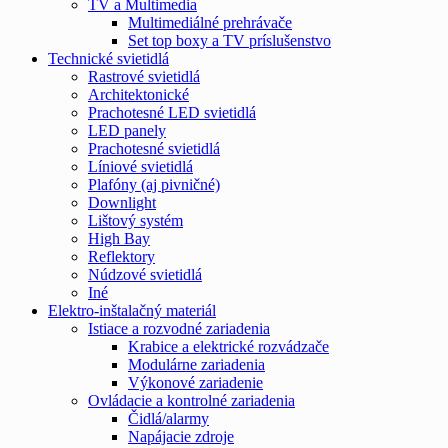
TV a Multimedia
Multimediálné prehrávače
Set top boxy a TV príslušenstvo
Technické svietidlá
Rastrové svietidlá
Architektonické
Prachotesné LED svietidlá
LED panely
Prachotesné svietidlá
Líniové svietidlá
Plafóny (aj pivničné)
Downlight
Lištový systém
High Bay
Reflektory
Núdzové svietidlá
Iné
Elektro-inštalačný materiál
Istiace a rozvodné zariadenia
Krabice a elektrické rozvádzače
Modulárne zariadenia
Výkonové zariadenie
Ovládacie a kontrolné zariadenia
Čidlá/alarmy
Napájacie zdroje