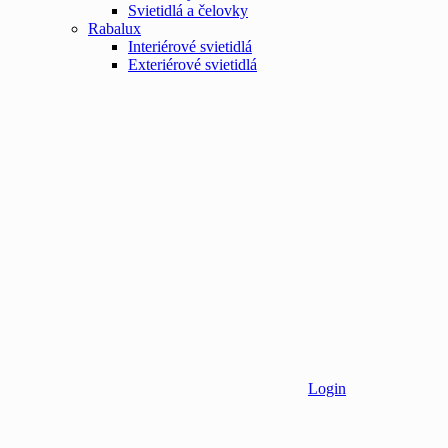
Svietidlá a čelovky
Rabalux
Interiérové svietidlá
Exteriérové svietidlá
Login