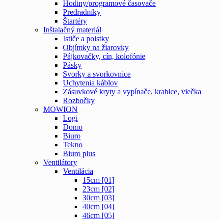
Hodiny/programové časovače
Predradníky
Štartéry
Inštalačný materiál
Ističe a poistky
Objímky na žiarovky
Pájkovačky, cín, kolofónie
Pásky
Svorky a svorkovnice
Uchytenia káblov
Zásuvkové kryty a vypínače, krabice, viečka
Rozbočky
MOWION
Logi
Domo
Biuro
Tekno
Biuro plus
Ventilátory
Ventilácia
15cm [01]
23cm [02]
30cm [03]
40cm [04]
46cm [05]