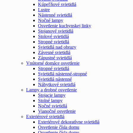
Kúpeľňové svietidlá
Lustre
Nástenné svietidlá
Nočné lampy
Osvetlenie kuchynskej linky
Stojanové svietidlá
Stolové svietidlá
Stropné svietidlá
Svietidlá nad obrazy
Závesné svietidlá
Zápustné svietidlá
Vnútorné domáce osvetlenie
Stropné svietidlá
Svietidlá nástenné-stropné
Svietidlá nástenné
Nábytkové svietidlá
Lampy a drobné osvetlenie
Stojacie lampy
Stolné lampy
Nočné svietidlá
Vianočné osvetlenie
Exteriérové svietidlá
Exteriérové dekoratívne svietidlá
Osvetlenie čísla domu
Osvetlenie čísla domu