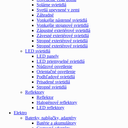
Solárne svietidlá
Svetlá upevnené v zemi
Záhradné
Vonkajšie nástenné svietidlá
Vonkajšie stojanové svietidlá
Zápustné exteriérové svietidlá
Závesné exteriérové svietidlá
Stropné exteriérové svietidlá
Stropné exteriérové svietidlá
LED svietidlá
LED panely
LED priemyselné svietidlá
Núdzové osvetlenie
Orientačné osvetlenie
Podhľadové svietidlá
Prisadené svietidlá
Stropné svietidlá
Reflektory
Reflektor
Halogénové reflektory
LED reflektory
Elektro
Baterky, nabíjačky, adaptéry
Batérie a akumulátory