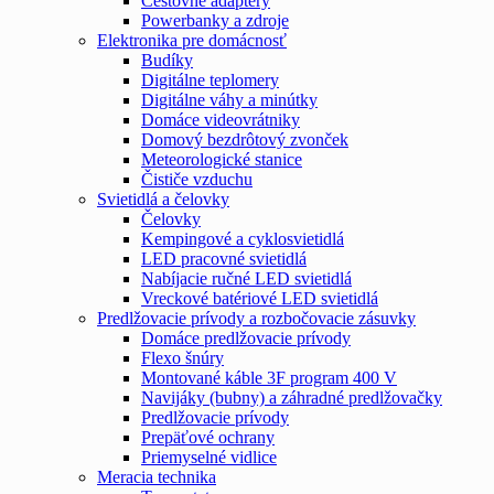
Cestovné adaptéry
Powerbanky a zdroje
Elektronika pre domácnosť
Budíky
Digitálne teplomery
Digitálne váhy a minútky
Domáce videovrátniky
Domový bezdrôtový zvonček
Meteorologické stanice
Čističe vzduchu
Svietidlá a čelovky
Čelovky
Kempingové a cyklosvietidlá
LED pracovné svietidlá
Nabíjacie ručné LED svietidlá
Vreckové batériové LED svietidlá
Predlžovacie prívody a rozbočovacie zásuvky
Domáce predlžovacie prívody
Flexo šnúry
Montované káble 3F program 400 V
Navijáky (bubny) a záhradné predlžovačky
Predlžovacie prívody
Prepäťové ochrany
Priemyselné vidlice
Meracia technika