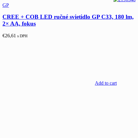
GP
CREE + COB LED ručné svietidlo GP C33, 180 lm,
2× AA, fokus
€
26,61
s DPH
Add to cart