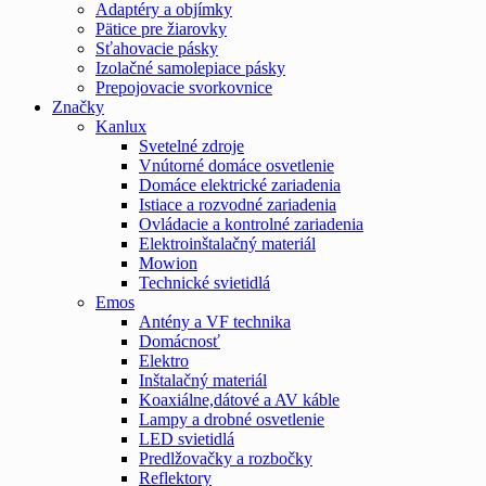
Adaptéry a objímky
Pätice pre žiarovky
Sťahovacie pásky
Izolačné samolepiace pásky
Prepojovacie svorkovnice
Značky
Kanlux
Svetelné zdroje
Vnútorné domáce osvetlenie
Domáce elektrické zariadenia
Istiace a rozvodné zariadenia
Ovládacie a kontrolné zariadenia
Elektroinštalačný materiál
Mowion
Technické svietidlá
Emos
Antény a VF technika
Domácnosť
Elektro
Inštalačný materiál
Koaxiálne,dátové a AV káble
Lampy a drobné osvetlenie
LED svietidlá
Predlžovačky a rozbočky
Reflektory