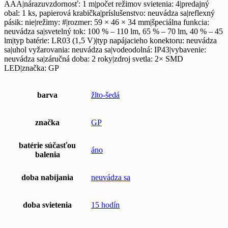
AAA|nárazuvzdornosť: 1 m|počet režimov svietenia: 4|predajný
obal: 1 ks, papierová krabička|príslušenstvo: neuvádza sa|reflexný
pásik: nie|režimy: #|rozmer: 59 × 46 × 34 mm|špeciálna funkcia:
neuvádza sa|svetelný tok: 100 % – 110 lm, 65 % – 70 lm, 40 % – 45
lm|typ batérie: LR03 (1,5 V)|typ napájacieho konektoru: neuvádza
sa|uhol vyžarovania: neuvádza sa|vodeodolná: IP43|vybavenie:
neuvádza sa|záručná doba: 2 roky|zdroj svetla: 2× SMD
LED|značka: GP
barva
žlto-šedá
značka
GP
batérie súčasťou
áno
balenia
doba nabíjania
neuvádza sa
doba svietenia
15 hodín