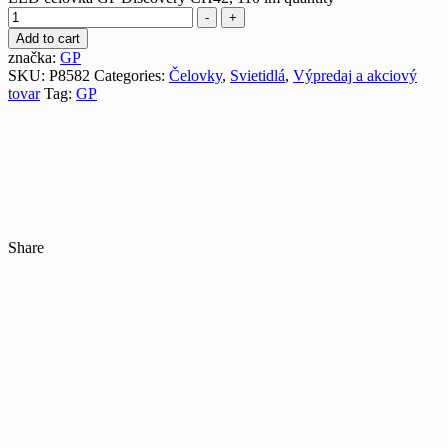
-
+
Add to cart
značka:
GP
SKU:
P8582
Categories:
Čelovky
,
Svietidlá
,
Výpredaj a akciový
tovar
Tag:
GP
Share