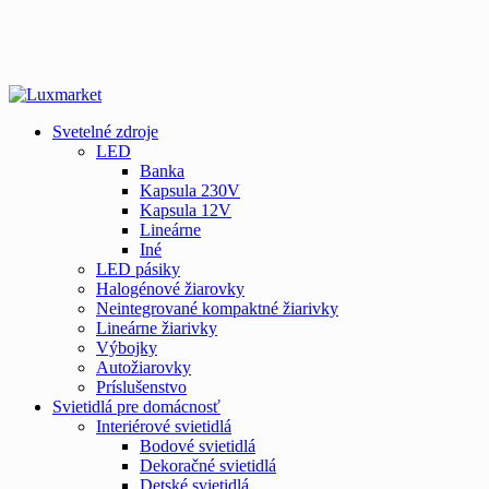
Svetelné zdroje
LED
Banka
Kapsula 230V
Kapsula 12V
Lineárne
Iné
LED pásiky
Halogénové žiarovky
Neintegrované kompaktné žiarivky
Lineárne žiarivky
Výbojky
Autožiarovky
Príslušenstvo
Svietidlá pre domácnosť
Interiérové svietidlá
Bodové svietidlá
Dekoračné svietidlá
Detské svietidlá