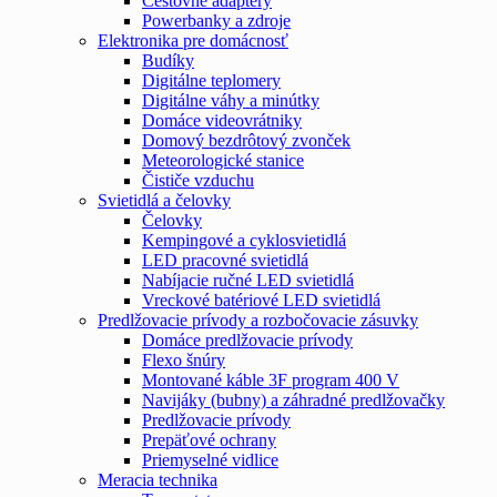
Cestovné adaptéry
Powerbanky a zdroje
Elektronika pre domácnosť
Budíky
Digitálne teplomery
Digitálne váhy a minútky
Domáce videovrátniky
Domový bezdrôtový zvonček
Meteorologické stanice
Čističe vzduchu
Svietidlá a čelovky
Čelovky
Kempingové a cyklosvietidlá
LED pracovné svietidlá
Nabíjacie ručné LED svietidlá
Vreckové batériové LED svietidlá
Predlžovacie prívody a rozbočovacie zásuvky
Domáce predlžovacie prívody
Flexo šnúry
Montované káble 3F program 400 V
Navijáky (bubny) a záhradné predlžovačky
Predlžovacie prívody
Prepäťové ochrany
Priemyselné vidlice
Meracia technika