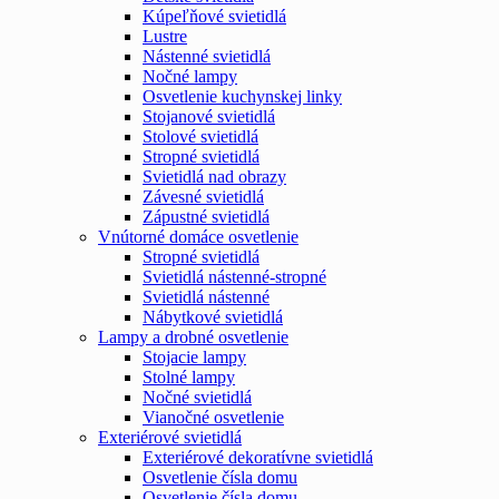
Kúpeľňové svietidlá
Lustre
Nástenné svietidlá
Nočné lampy
Osvetlenie kuchynskej linky
Stojanové svietidlá
Stolové svietidlá
Stropné svietidlá
Svietidlá nad obrazy
Závesné svietidlá
Zápustné svietidlá
Vnútorné domáce osvetlenie
Stropné svietidlá
Svietidlá nástenné-stropné
Svietidlá nástenné
Nábytkové svietidlá
Lampy a drobné osvetlenie
Stojacie lampy
Stolné lampy
Nočné svietidlá
Vianočné osvetlenie
Exteriérové svietidlá
Exteriérové dekoratívne svietidlá
Osvetlenie čísla domu
Osvetlenie čísla domu