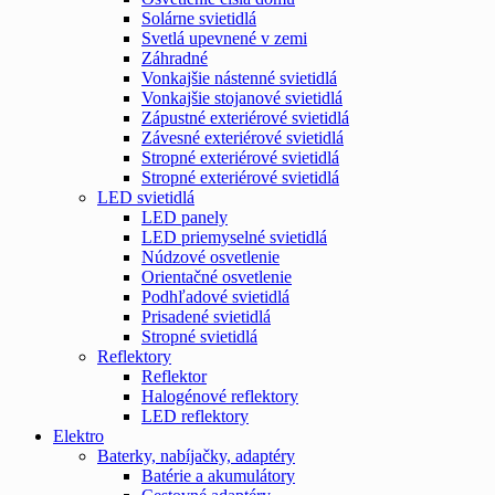
Solárne svietidlá
Svetlá upevnené v zemi
Záhradné
Vonkajšie nástenné svietidlá
Vonkajšie stojanové svietidlá
Zápustné exteriérové svietidlá
Závesné exteriérové svietidlá
Stropné exteriérové svietidlá
Stropné exteriérové svietidlá
LED svietidlá
LED panely
LED priemyselné svietidlá
Núdzové osvetlenie
Orientačné osvetlenie
Podhľadové svietidlá
Prisadené svietidlá
Stropné svietidlá
Reflektory
Reflektor
Halogénové reflektory
LED reflektory
Elektro
Baterky, nabíjačky, adaptéry
Batérie a akumulátory