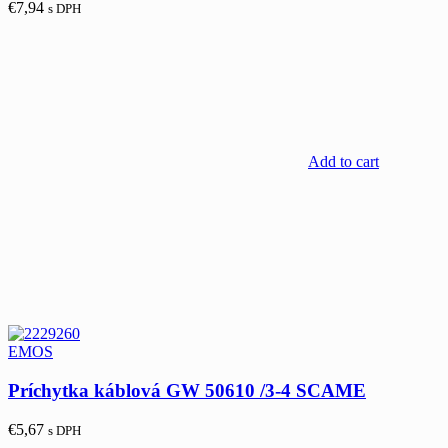
€
7,94
s DPH
Add to cart
EMOS
Príchytka káblová GW 50610 /3-4 SCAME
€
5,67
s DPH