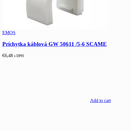
EMOS
Príchytka káblová GW 50611 /5-6 SCAME
€
6,48
s DPH
Add to cart