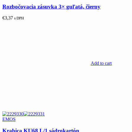
Rozbočovacia zásuvka 3× guľatá, čierny
€
3,37
s DPH
Add to cart
EMOS
Krabica KU68 L/1 sádrokartón