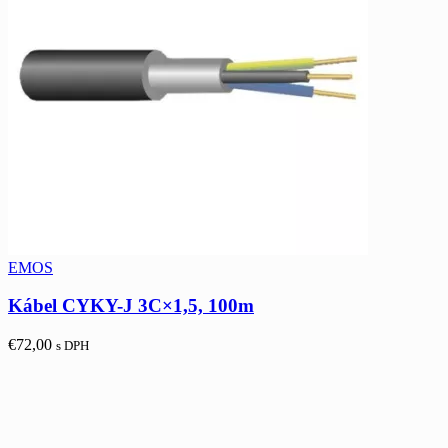
EMOS
Kábel CYKY-J 3C×1,5, 100m
€
72,00
s DPH