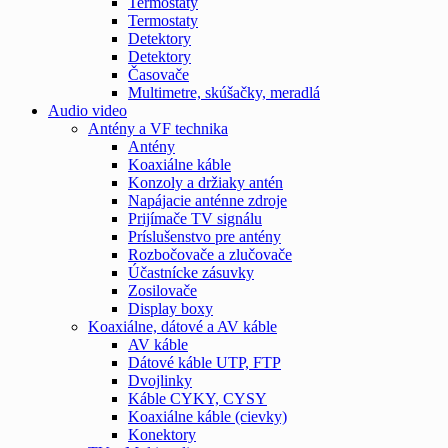
Termostaty
Termostaty
Detektory
Detektory
Časovače
Multimetre, skúšačky, meradlá
Audio video
Antény a VF technika
Antény
Koaxiálne káble
Konzoly a držiaky antén
Napájacie anténne zdroje
Prijímače TV signálu
Príslušenstvo pre antény
Rozbočovače a zlučovače
Účastnícke zásuvky
Zosilovače
Display boxy
Koaxiálne, dátové a AV káble
AV káble
Dátové káble UTP, FTP
Dvojlinky
Káble CYKY, CYSY
Koaxiálne káble (cievky)
Konektory