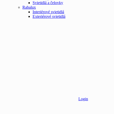
Svietidlá a čelovky
Rabalux
Interiérové svietidlá
Exteriérové svietidlá
Login