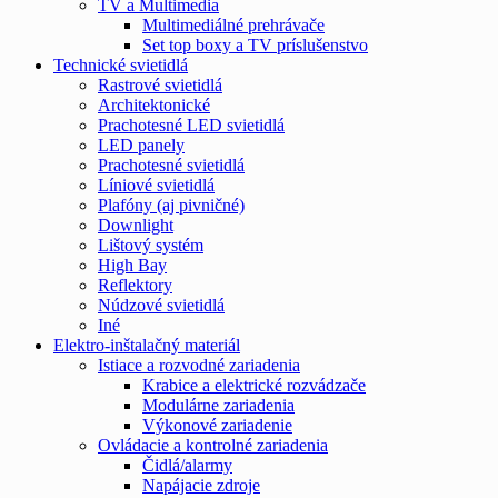
TV a Multimedia
Multimediálné prehrávače
Set top boxy a TV príslušenstvo
Technické svietidlá
Rastrové svietidlá
Architektonické
Prachotesné LED svietidlá
LED panely
Prachotesné svietidlá
Líniové svietidlá
Plafóny (aj pivničné)
Downlight
Lištový systém
High Bay
Reflektory
Núdzové svietidlá
Iné
Elektro-inštalačný materiál
Istiace a rozvodné zariadenia
Krabice a elektrické rozvádzače
Modulárne zariadenia
Výkonové zariadenie
Ovládacie a kontrolné zariadenia
Čidlá/alarmy
Napájacie zdroje