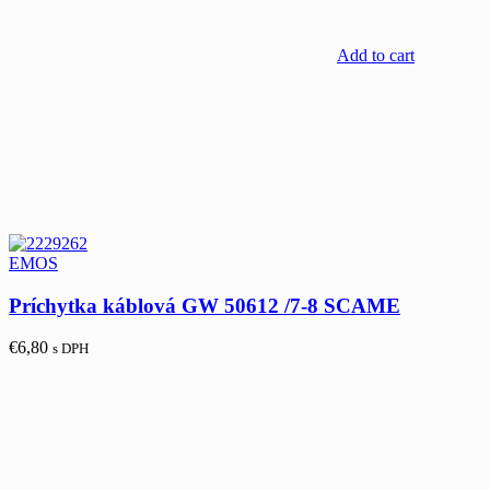
Add to cart
EMOS
Príchytka káblová GW 50612 /7-8 SCAME
€
6,80
s DPH