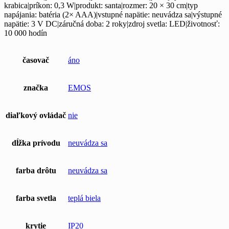
krabica|príkon: 0,3 W|produkt: santa|rozmer: 20 × 30 cm|typ
napájania: batéria (2× AAA)|vstupné napätie: neuvádza sa|výstupné
napätie: 3 V DC|záručná doba: 2 roky|zdroj svetla: LED|životnosť:
10 000 hodín
časovač
áno
značka
EMOS
diaľkový ovládač
nie
dĺžka prívodu
neuvádza sa
farba drôtu
neuvádza sa
farba svetla
teplá biela
krytie
IP20