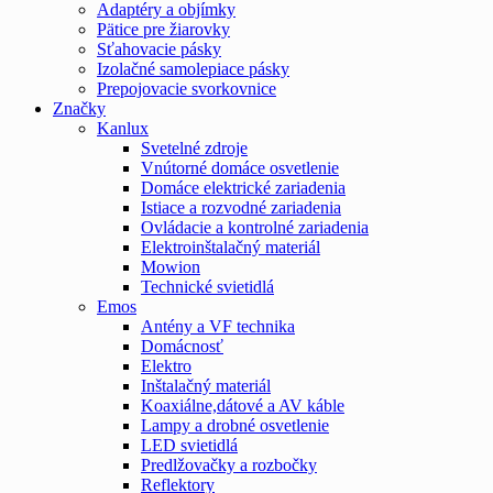
Adaptéry a objímky
Pätice pre žiarovky
Sťahovacie pásky
Izolačné samolepiace pásky
Prepojovacie svorkovnice
Značky
Kanlux
Svetelné zdroje
Vnútorné domáce osvetlenie
Domáce elektrické zariadenia
Istiace a rozvodné zariadenia
Ovládacie a kontrolné zariadenia
Elektroinštalačný materiál
Mowion
Technické svietidlá
Emos
Antény a VF technika
Domácnosť
Elektro
Inštalačný materiál
Koaxiálne,dátové a AV káble
Lampy a drobné osvetlenie
LED svietidlá
Predlžovačky a rozbočky
Reflektory