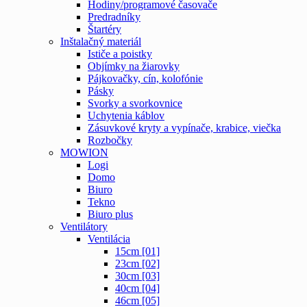
Hodiny/programové časovače
Predradníky
Štartéry
Inštalačný materiál
Ističe a poistky
Objímky na žiarovky
Pájkovačky, cín, kolofónie
Pásky
Svorky a svorkovnice
Uchytenia káblov
Zásuvkové kryty a vypínače, krabice, viečka
Rozbočky
MOWION
Logi
Domo
Biuro
Tekno
Biuro plus
Ventilátory
Ventilácia
15cm [01]
23cm [02]
30cm [03]
40cm [04]
46cm [05]