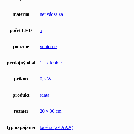
materiál
neuvádza sa
počet LED
5
použitie
vnútorné
predajný obal
1 ks, krabica
príkon
0,3 W
produkt
santa
rozmer
20 × 30 cm
typ napájania
batéria (2× AAA)