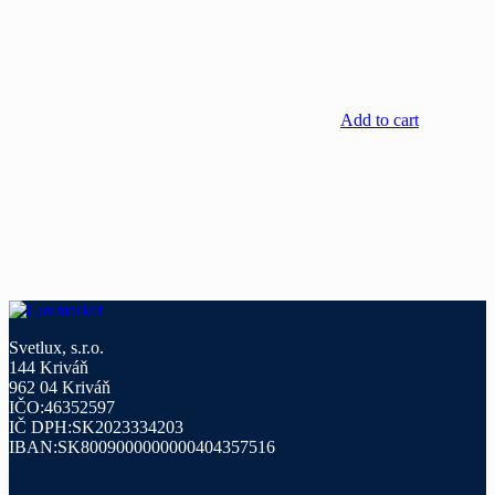
Add to cart
Svetlux, s.r.o.
144 Kriváň
962 04 Kriváň
IČO:46352597
IČ DPH:SK2023334203
IBAN:SK8009000000000404357516