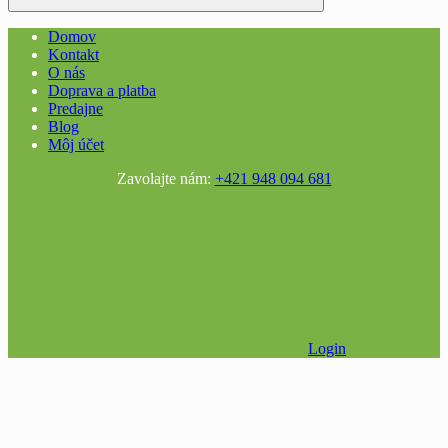
Domov
Kontakt
O nás
Doprava a platba
Predajne
Blog
Môj účet
Zavolajte nám:
+421 948 094 681
Login