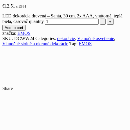
€
12,51
s DPH
LED dekorácia drevená – Santa, 30 cm, 2x AAA, vnútorná, teplá
biela, časovač quantity
-
+
Add to cart
značka:
EMOS
SKU:
DCWW24
Categories:
dekorácie
,
Vianočné osvetlenie
,
Vianočné stolné a okenné dekorácie
Tag:
EMOS
Share