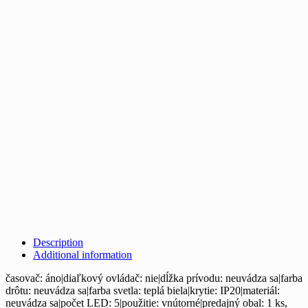
Description
Additional information
časovač: áno|diaľkový ovládač: nie|dĺžka prívodu: neuvádza sa|farba
drôtu: neuvádza sa|farba svetla: teplá biela|krytie: IP20|materiál:
neuvádza sa|počet LED: 5|použitie: vnútorné|predajný obal: 1 ks,