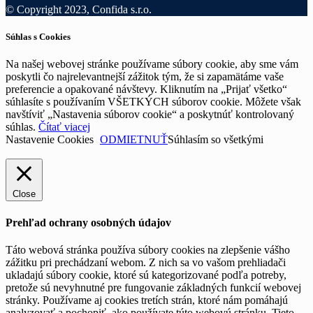
© Copyright 2023, Confida s.r.o.
Súhlas s Cookies
Na našej webovej stránke používame súbory cookie, aby sme vám
poskytli čo najrelevantnejší zážitok tým, že si zapamätáme vaše
preferencie a opakované návštevy. Kliknutím na „Prijať všetko“
súhlasíte s používaním VŠETKÝCH súborov cookie. Môžete však
navštíviť „Nastavenia súborov cookie“ a poskytnúť kontrolovaný
súhlas.
Čítať viacej
Nastavenie Cookies
ODMIETNUŤ
Súhlasím so všetkými
Close
Prehľad ochrany osobných údajov
Táto webová stránka používa súbory cookies na zlepšenie vášho
zážitku pri prechádzaní webom. Z nich sa vo vašom prehliadači
ukladajú súbory cookie, ktoré sú kategorizované podľa potreby,
pretože sú nevyhnutné pre fungovanie základných funkcií webovej
stránky. Používame aj cookies tretích strán, ktoré nám pomáhajú
analyzovať a pochopiť, ako používate túto webovú stránku. Tieto