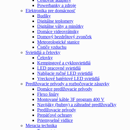
Cestovné adaptéry
Powerbanky a zdroje
Elektronika pre domácnosť
Budíky
Digitálne teplomery
Digitálne váhy a minútky
Domáce videovrátniky
Domový bezdrôtový zvonček
Meteorologické stanice
Čističe vzduchu
Svietidlá a čelovky
Čelovky
Kempingové a cyklosvietidlá
LED pracovné svietidlá
Nabíjacie ručné LED svietidlá
Vreckové batériové LED svietidlá
Predlžovacie prívody a rozbočovacie zásuvky
Domáce predlžovacie prívody
Flexo šnúry
Montované káble 3F program 400 V
Navijáky (bubny) a záhradné predlžovačky
Predlžovacie prívody
Prepäťové ochrany
Priemyselné vidlice
Meracia technika