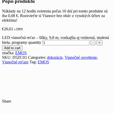
Popis produktu
Náklady na 12 hodín svietenia počas 10 dní pri tomto produkte sú
iba 0,08 €. Rozsvieťte si Vianoce bez obáv z vysokých účtov za
elektrinu!
€
26,61
s DPH
LED vianočná reťaz – šišky, 9,8 m, vonkajšia aj vnútorná, studená
biela, programy quantity
-
+
Add to cart
značka:
EMOS
SKU:
D5ZC01
Categories:
dekorácie
,
Vianočné osvetlenie
,
Vianočné reťaze
Tag:
EMOS
Share