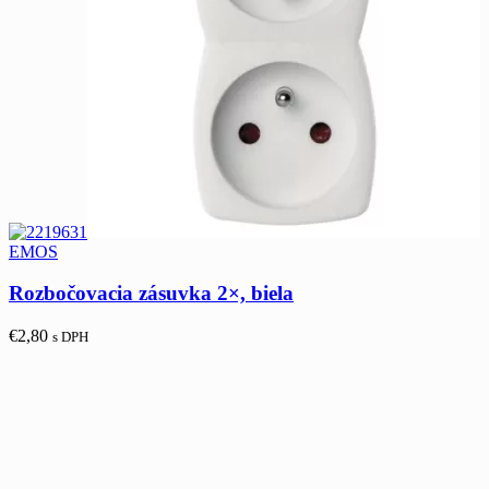
EMOS
Rozbočovacia zásuvka 2×, biela
€
2,80
s DPH