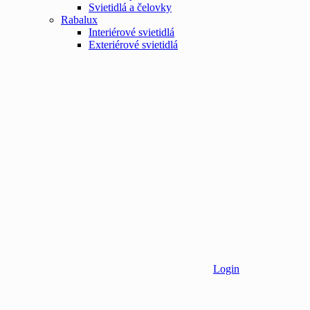
Svietidlá a čelovky
Rabalux
Interiérové svietidlá
Exteriérové svietidlá
Login