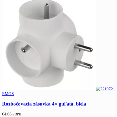
EMOS
Rozbočovacia zásuvka 4× guľatá, biela
€
4,06
s DPH