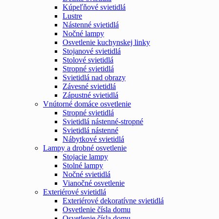
Kúpeľňové svietidlá
Lustre
Nástenné svietidlá
Nočné lampy
Osvetlenie kuchynskej linky
Stojanové svietidlá
Stolové svietidlá
Stropné svietidlá
Svietidlá nad obrazy
Závesné svietidlá
Zápustné svietidlá
Vnútorné domáce osvetlenie
Stropné svietidlá
Svietidlá nástenné-stropné
Svietidlá nástenné
Nábytkové svietidlá
Lampy a drobné osvetlenie
Stojacie lampy
Stolné lampy
Nočné svietidlá
Vianočné osvetlenie
Exteriérové svietidlá
Exteriérové dekoratívne svietidlá
Osvetlenie čísla domu
Osvetlenie čísla domu