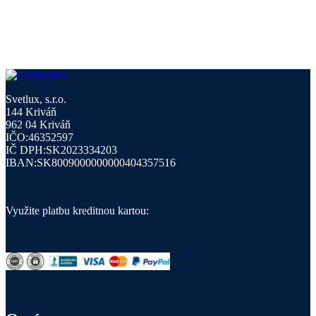
Svetlux, s.r.o.
144 Kriváň
962 04 Kriváň
IČO:46352597
IČ DPH:SK2023334203
IBAN:SK8009000000000404357516
Využite platbu kreditnou kartou: