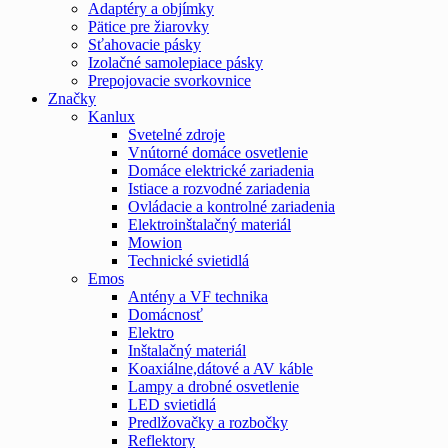
Adaptéry a objímky
Pätice pre žiarovky
Sťahovacie pásky
Izolačné samolepiace pásky
Prepojovacie svorkovnice
Značky
Kanlux
Svetelné zdroje
Vnútorné domáce osvetlenie
Domáce elektrické zariadenia
Istiace a rozvodné zariadenia
Ovládacie a kontrolné zariadenia
Elektroinštalačný materiál
Mowion
Technické svietidlá
Emos
Antény a VF technika
Domácnosť
Elektro
Inštalačný materiál
Koaxiálne,dátové a AV káble
Lampy a drobné osvetlenie
LED svietidlá
Predlžovačky a rozbočky
Reflektory