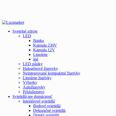
Svetelné zdroje
LED
Banka
Kapsula 230V
Kapsula 12V
Lineárne
Iné
LED pásiky
Halogénové žiarovky
Neintegrované kompaktné žiarivky
Lineárne žiarivky
Výbojky
Autožiarovky
Príslušenstvo
Svietidlá pre domácnosť
Interiérové svietidlá
Bodové svietidlá
Dekoračné svietidlá
Detské svietidlá