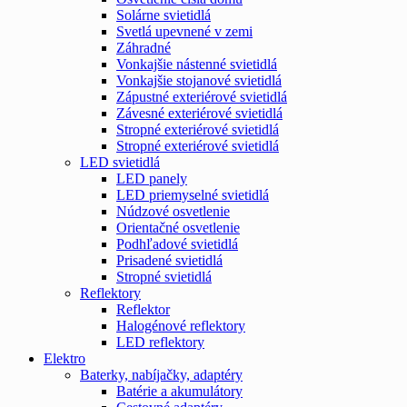
Solárne svietidlá
Svetlá upevnené v zemi
Záhradné
Vonkajšie nástenné svietidlá
Vonkajšie stojanové svietidlá
Zápustné exteriérové svietidlá
Závesné exteriérové svietidlá
Stropné exteriérové svietidlá
Stropné exteriérové svietidlá
LED svietidlá
LED panely
LED priemyselné svietidlá
Núdzové osvetlenie
Orientačné osvetlenie
Podhľadové svietidlá
Prisadené svietidlá
Stropné svietidlá
Reflektory
Reflektor
Halogénové reflektory
LED reflektory
Elektro
Baterky, nabíjačky, adaptéry
Batérie a akumulátory