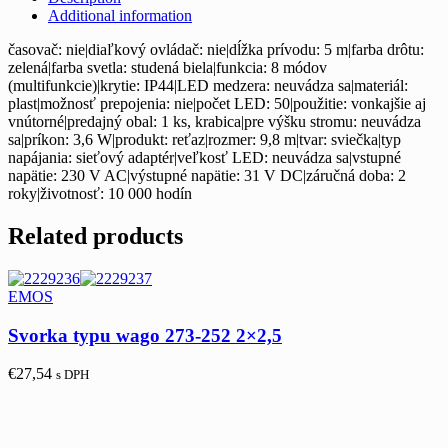
Additional information
časovač: nie|diaľkový ovládač: nie|dĺžka prívodu: 5 m|farba drôtu:
zelená|farba svetla: studená biela|funkcia: 8 módov
(multifunkcie)|krytie: IP44|LED medzera: neuvádza sa|materiál:
plast|možnosť prepojenia: nie|počet LED: 50|použitie: vonkajšie aj
vnútorné|predajný obal: 1 ks, krabica|pre výšku stromu: neuvádza
sa|príkon: 3,6 W|produkt: reťaz|rozmer: 9,8 m|tvar: sviečka|typ
napájania: sieťový adaptér|veľkosť LED: neuvádza sa|vstupné
napätie: 230 V AC|výstupné napätie: 31 V DC|záručná doba: 2
roky|životnosť: 10 000 hodín
Related products
EMOS
Svorka typu wago 273-252 2×2,5
€
27,54
s DPH