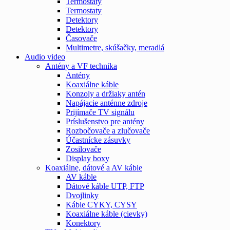
Termostaty
Termostaty
Detektory
Detektory
Časovače
Multimetre, skúšačky, meradlá
Audio video
Antény a VF technika
Antény
Koaxiálne káble
Konzoly a držiaky antén
Napájacie anténne zdroje
Prijímače TV signálu
Príslušenstvo pre antény
Rozbočovače a zlučovače
Účastnícke zásuvky
Zosilovače
Display boxy
Koaxiálne, dátové a AV káble
AV káble
Dátové káble UTP, FTP
Dvojlinky
Káble CYKY, CYSY
Koaxiálne káble (cievky)
Konektory