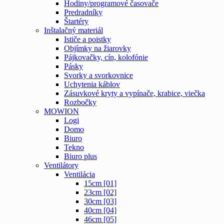
Hodiny/programové časovače
Predradníky
Štartéry
Inštalačný materiál
Ističe a poistky
Objímky na žiarovky
Pájkovačky, cín, kolofónie
Pásky
Svorky a svorkovnice
Uchytenia káblov
Zásuvkové kryty a vypínače, krabice, viečka
Rozbočky
MOWION
Logi
Domo
Biuro
Tekno
Biuro plus
Ventilátory
Ventilácia
15cm [01]
23cm [02]
30cm [03]
40cm [04]
46cm [05]