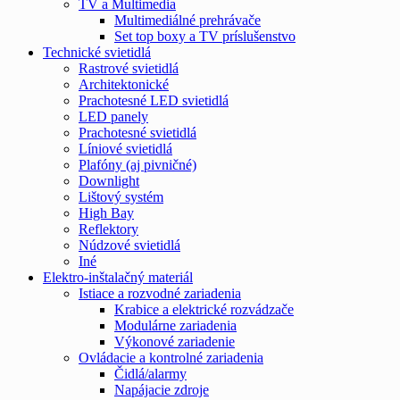
TV a Multimedia
Multimediálné prehrávače
Set top boxy a TV príslušenstvo
Technické svietidlá
Rastrové svietidlá
Architektonické
Prachotesné LED svietidlá
LED panely
Prachotesné svietidlá
Líniové svietidlá
Plafóny (aj pivničné)
Downlight
Lištový systém
High Bay
Reflektory
Núdzové svietidlá
Iné
Elektro-inštalačný materiál
Istiace a rozvodné zariadenia
Krabice a elektrické rozvádzače
Modulárne zariadenia
Výkonové zariadenie
Ovládacie a kontrolné zariadenia
Čidlá/alarmy
Napájacie zdroje