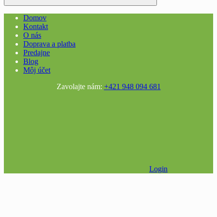
Domov
Kontakt
O nás
Doprava a platba
Predajne
Blog
Môj účet
Zavolajte nám:
+421 948 094 681
Login