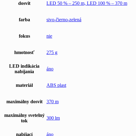
dosvit
LED 50 % – 250 m, LED 100 % – 370 m
farba
sivo-čierno-zelená
fokus
nie
hmotnosť
275 g
LED indikácia
áno
nabíjania
materiál
ABS plast
maximálny dosvit
370 m
maximálny svetelný
300 lm
tok
nabíjací
áno