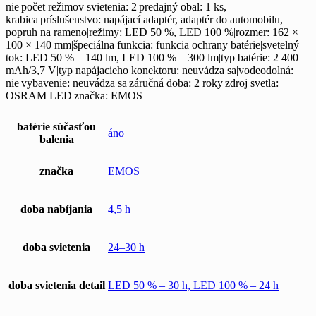
nie|počet režimov svietenia: 2|predajný obal: 1 ks,
krabica|príslušenstvo: napájací adaptér, adaptér do automobilu,
popruh na rameno|režimy: LED 50 %, LED 100 %|rozmer: 162 ×
100 × 140 mm|špeciálna funkcia: funkcia ochrany batérie|svetelný
tok: LED 50 % – 140 lm, LED 100 % – 300 lm|typ batérie: 2 400
mAh/3,7 V|typ napájacieho konektoru: neuvádza sa|vodeodolná:
nie|vybavenie: neuvádza sa|záručná doba: 2 roky|zdroj svetla:
OSRAM LED|značka: EMOS
batérie súčasťou
áno
balenia
značka
EMOS
doba nabíjania
4,5 h
doba svietenia
24–30 h
doba svietenia detail
LED 50 % – 30 h, LED 100 % – 24 h