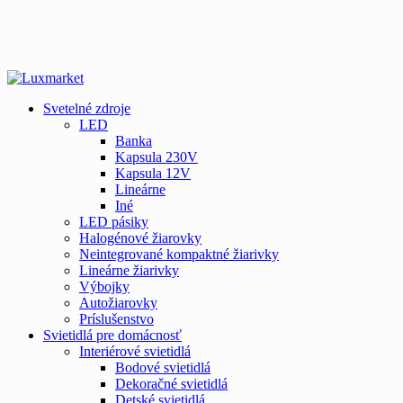
Svetelné zdroje
LED
Banka
Kapsula 230V
Kapsula 12V
Lineárne
Iné
LED pásiky
Halogénové žiarovky
Neintegrované kompaktné žiarivky
Lineárne žiarivky
Výbojky
Autožiarovky
Príslušenstvo
Svietidlá pre domácnosť
Interiérové svietidlá
Bodové svietidlá
Dekoračné svietidlá
Detské svietidlá