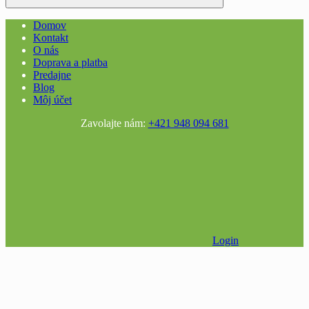
Domov
Kontakt
O nás
Doprava a platba
Predajne
Blog
Môj účet
Zavolajte nám:
+421 948 094 681
Login