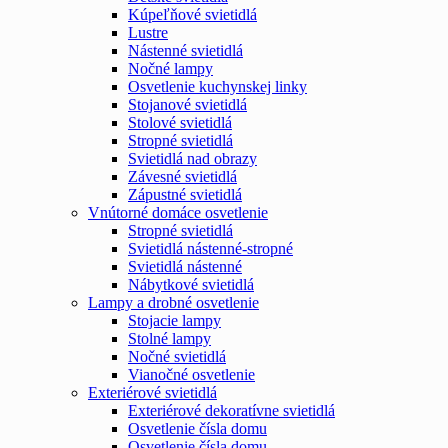
Kúpeľňové svietidlá
Lustre
Nástenné svietidlá
Nočné lampy
Osvetlenie kuchynskej linky
Stojanové svietidlá
Stolové svietidlá
Stropné svietidlá
Svietidlá nad obrazy
Závesné svietidlá
Zápustné svietidlá
Vnútorné domáce osvetlenie
Stropné svietidlá
Svietidlá nástenné-stropné
Svietidlá nástenné
Nábytkové svietidlá
Lampy a drobné osvetlenie
Stojacie lampy
Stolné lampy
Nočné svietidlá
Vianočné osvetlenie
Exteriérové svietidlá
Exteriérové dekoratívne svietidlá
Osvetlenie čísla domu
Osvetlenie čísla domu