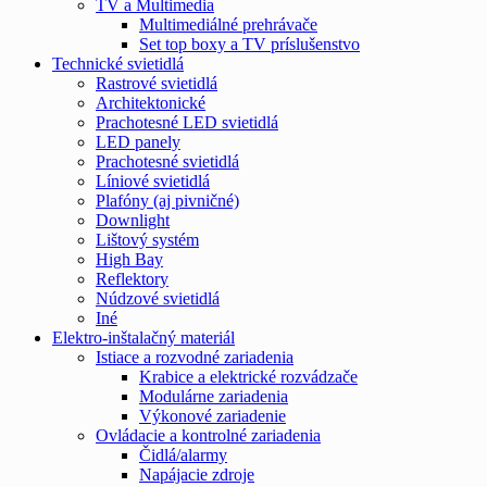
TV a Multimedia
Multimediálné prehrávače
Set top boxy a TV príslušenstvo
Technické svietidlá
Rastrové svietidlá
Architektonické
Prachotesné LED svietidlá
LED panely
Prachotesné svietidlá
Líniové svietidlá
Plafóny (aj pivničné)
Downlight
Lištový systém
High Bay
Reflektory
Núdzové svietidlá
Iné
Elektro-inštalačný materiál
Istiace a rozvodné zariadenia
Krabice a elektrické rozvádzače
Modulárne zariadenia
Výkonové zariadenie
Ovládacie a kontrolné zariadenia
Čidlá/alarmy
Napájacie zdroje