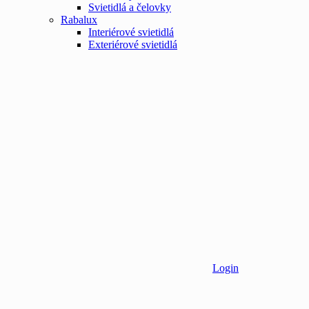
Svietidlá a čelovky
Rabalux
Interiérové svietidlá
Exteriérové svietidlá
Login