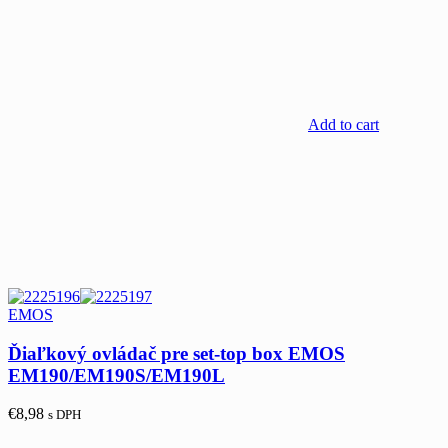
Add to cart
EMOS
Ďiaľkový ovládač pre set-top box EMOS
EM190/EM190S/EM190L
€
8,98
s DPH