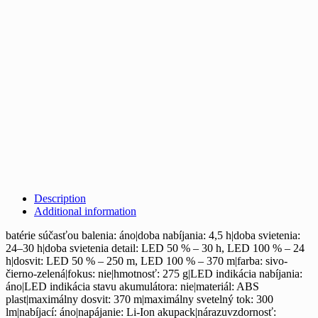
Description
Additional information
batérie súčasťou balenia: áno|doba nabíjania: 4,5 h|doba svietenia:
24–30 h|doba svietenia detail: LED 50 % – 30 h, LED 100 % – 24
h|dosvit: LED 50 % – 250 m, LED 100 % – 370 m|farba: sivo-
čierno-zelená|fokus: nie|hmotnosť: 275 g|LED indikácia nabíjania:
áno|LED indikácia stavu akumulátora: nie|materiál: ABS
plast|maximálny dosvit: 370 m|maximálny svetelný tok: 300
lm|nabíjací: áno|napájanie: Li-Ion akupack|nárazuvzdornosť: