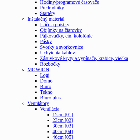
Hodiny/programové časovače
Predradníky
Štartéry
Inštalačný materiál
Ističe a poistky
Objímky na žiarovky
Pájkovačky, cín, kolofónie
Pásky
Svorky a svorkovnice
Uchytenia káblov
Zásuvkové kryty a vypínače, krabice, viečka
Rozbočky
MOWION
Logi
Domo
Biuro
Tekno
Biuro plus
Ventilátory
Ventilácia
15cm [01]
23cm [02]
30cm [03]
40cm [04]
46cm [05]