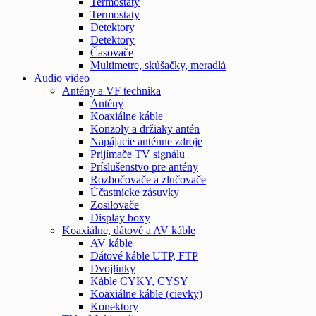
Termostaty
Termostaty
Detektory
Detektory
Časovače
Multimetre, skúšačky, meradlá
Audio video
Antény a VF technika
Antény
Koaxiálne káble
Konzoly a držiaky antén
Napájacie anténne zdroje
Prijímače TV signálu
Príslušenstvo pre antény
Rozbočovače a zlučovače
Účastnícke zásuvky
Zosilovače
Display boxy
Koaxiálne, dátové a AV káble
AV káble
Dátové káble UTP, FTP
Dvojlinky
Káble CYKY, CYSY
Koaxiálne káble (cievky)
Konektory