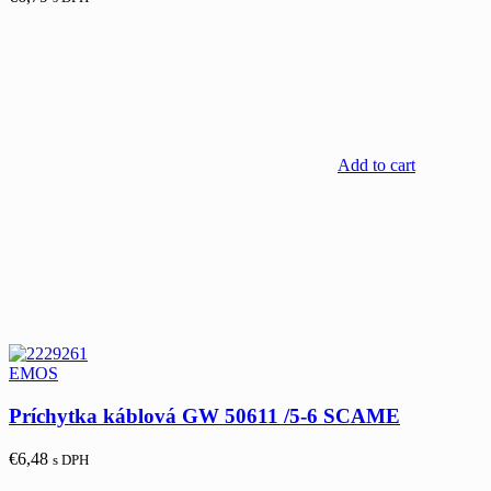
Add to cart
EMOS
Príchytka káblová GW 50611 /5-6 SCAME
€
6,48
s DPH