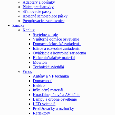
Adaptéry a objímky
Pätice pre žiarovky
Sťahovacie pásky
Izolačné samolepiace pásky
Prepojovacie svorkovnice
Značky
Kanlux
Svetelné zdroje
Vnútorné domáce osvetlenie
Domáce elektrické zariadenia
Istiace a rozvodné zariadenia
Ovládacie a kontrolné zariadenia
Elektroinštalačný materiál
Mowion
Technické svietidlá
Emos
Antény a VF technika
Domácnosť
Elektro
Inštalačný materiál
Koaxiálne,dátové a AV káble
Lampy a drobné osvetlenie
LED svietidlá
Predlžovačky a rozbočky
Reflektory