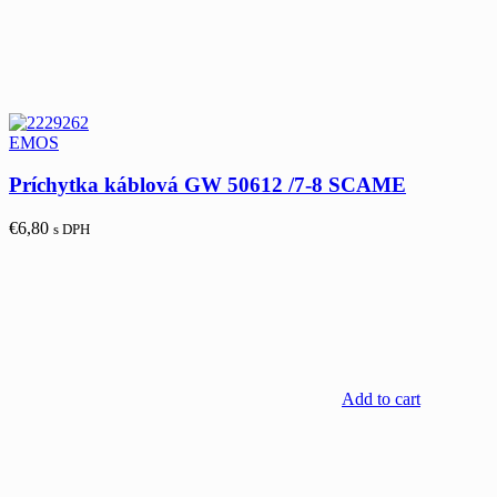
EMOS
Príchytka káblová GW 50612 /7-8 SCAME
€
6,80
s DPH
Add to cart