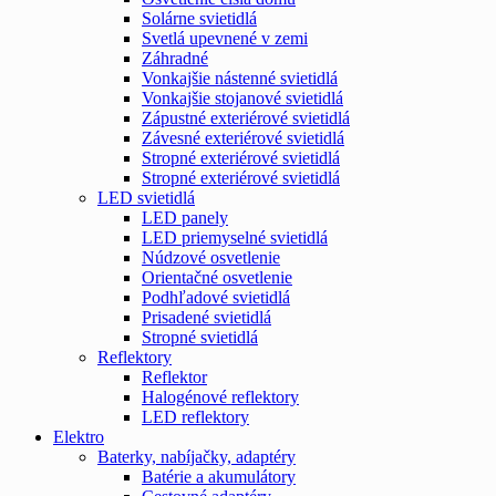
Solárne svietidlá
Svetlá upevnené v zemi
Záhradné
Vonkajšie nástenné svietidlá
Vonkajšie stojanové svietidlá
Zápustné exteriérové svietidlá
Závesné exteriérové svietidlá
Stropné exteriérové svietidlá
Stropné exteriérové svietidlá
LED svietidlá
LED panely
LED priemyselné svietidlá
Núdzové osvetlenie
Orientačné osvetlenie
Podhľadové svietidlá
Prisadené svietidlá
Stropné svietidlá
Reflektory
Reflektor
Halogénové reflektory
LED reflektory
Elektro
Baterky, nabíjačky, adaptéry
Batérie a akumulátory