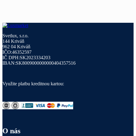
Svetlux, s.r.o.
144 Kriváň
962 04 Kriváň
IČO:46352597
IČ DPH:SK2023334203
IBAN:SK8009000000000404357516
Využite platbu kreditnou kartou:
O nás