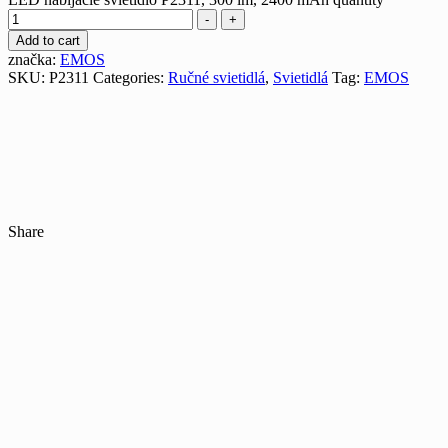
-
+
Add to cart
značka:
EMOS
SKU:
P2311
Categories:
Ručné svietidlá
,
Svietidlá
Tag:
EMOS
Share