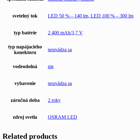
svetelný tok
LED 50 % – 140 lm, LED 100 % – 300 lm
typ batérie
2 400 mAh/3,7 V
typ napájacieho
neuvádza sa
konektoru
vodeodolná
nie
vybavenie
neuvádza sa
záručná doba
2 roky
zdroj svetla
OSRAM LED
Related products