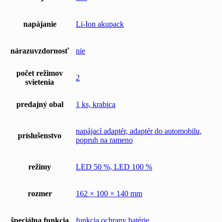
napájanie
Li-Ion akupack
nárazuvzdornosť
nie
počet režimov
2
svietenia
predajný obal
1 ks, krabica
napájací adaptér, adaptér do automobilu,
príslušenstvo
popruh na rameno
režimy
LED 50 %, LED 100 %
rozmer
162 × 100 × 140 mm
špeciálna funkcia
funkcia ochrany batérie