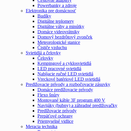
Cestovné adaptéry
Powerbanky a zdroje
Elektronika pre domácnosť
Budíky
Digitálne teplomery
Digitálne váhy a minútky
Domáce videovrátniky
Domový bezdrôtový zvonček
Meteorologické stanice
Čističe vzduchu
Svietidlá a čelovky
Čelovky
Kempingové a cyklosvietidlá
LED pracovné svietidlá
Nabíjacie ručné LED svietidlá
Vreckové batériové LED svietidlá
Predlžovacie prívody a rozbočovacie zásuvky
Domáce predlžovacie prívody
Flexo šnúry
Montované káble 3F program 400 V
Navijáky (bubny) a záhradné predlžovačky
Predlžovacie prívody
Prepäťové ochrany
Priemyselné vidlice
Meracia technika