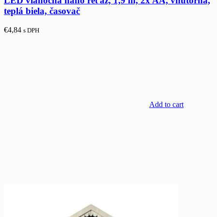
LED vianočná nano reťaz, 1,9 m, 2x AA, vnútorná,
teplá biela, časovač
€
4,84
s DPH
Add to cart