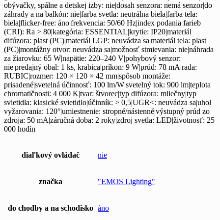
obývačky, spálne a detskej izby: nie|dosah senzora: nemá senzor|do
záhrady a na balkón: nie|farba svetla: neutrálna biela|farba tela:
biela|flicker-free: áno|frekvencia: 50/60 Hz|index podania farieb
(CRI): Ra > 80|kategória: ESSENTIAL|krytie: IP20|materiál
difúzora: plast (PC)|materiál LGP: neuvádza sa|materiál tela: plast
(PC)|montážny otvor: neuvádza sa|možnosť stmievania: nie|náhrada
za žiarovku: 65 W|napätie: 220–240 V|pohybový senzor:
nie|predajný obal: 1 ks, krabica|príkon: 9 W|prúd: 78 mA|rada:
RUBIC|rozmer: 120 × 120 × 42 mm|spôsob montáže:
prisadené|svetelná účinnosť: 100 lm/W|svetelný tok: 900 lm|teplota
chromatičnosti: 4 000 K|tvar: štvorec|typ difúzora: mliečny|typ
svietidla: klasické svietidlo|účinník: > 0,5|UGR<: neuvádza sa|uhol
vyžarovania: 120°|umiestnenie: stropné/nástenné|výstupný prúd zo
zdroja: 50 mA|záručná doba: 2 roky|zdroj svetla: LED|životnosť: 25
000 hodín
diaľkový ovládač
nie
značka
"EMOS Lighting"
do chodby a na schodisko
áno