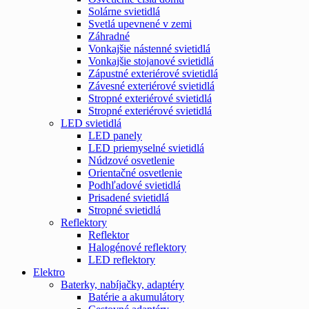
Solárne svietidlá
Svetlá upevnené v zemi
Záhradné
Vonkajšie nástenné svietidlá
Vonkajšie stojanové svietidlá
Zápustné exteriérové svietidlá
Závesné exteriérové svietidlá
Stropné exteriérové svietidlá
Stropné exteriérové svietidlá
LED svietidlá
LED panely
LED priemyselné svietidlá
Núdzové osvetlenie
Orientačné osvetlenie
Podhľadové svietidlá
Prisadené svietidlá
Stropné svietidlá
Reflektory
Reflektor
Halogénové reflektory
LED reflektory
Elektro
Baterky, nabíjačky, adaptéry
Batérie a akumulátory