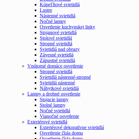
Kúpeľňové svietidlá
Lustre
Nástenné svietidlá
Nočné lampy
Osvetlenie kuchynskej linky
Stojanové svietidlá
Stolové svietidlá
Stropné svietidlá
Svietidlá nad obrazy
Závesné svietidlá
Zápustné svietidlá
Vnútorné domáce osvetlenie
Stropné svietidlá
Svietidlá nástenné-stropné
Svietidlá nástenné
Nábytkové svietidlá
Lampy a drobné osvetlenie
Stojacie lampy
Stolné lampy
Nočné svietidlá
Vianočné osvetlenie
Exteriérové svietidlá
Exteriérové dekoratívne svietidlá
Osvetlenie čísla domu
Osvetlenie čísla domu