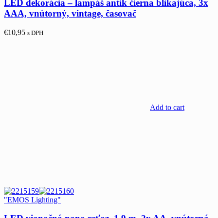
LED dekorácia – lampáš antik čierna blikajúca, 3x
AAA, vnútorný, vintage, časovač
€
10,95
s DPH
Add to cart
"EMOS Lighting"