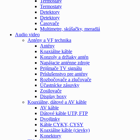
Termostaty
Termostaty
Detektory
Detektory
Časovače
Multimetre, skúšačky, meradlá
Audio video
Antény a VF technika
Antény
Koaxiálne káble
Konzoly a držiaky antén
Napájacie anténne zdroje
Prijímače TV signálu
Príslušenstvo pre antény
Rozbočovače a zlučovače
Účastnícke zásuvky
Zosilovače
Display boxy
Koaxiálne, dátové a AV káble
AV káble
Dátové káble UTP, FTP
Dvojlinky
Káble CYKY, CYSY
Koaxiálne káble (cievky)
Konektory