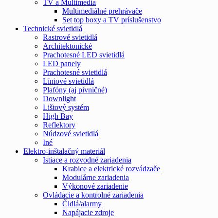
TV a Multimedia
Multimediálné prehrávače
Set top boxy a TV príslušenstvo
Technické svietidlá
Rastrové svietidlá
Architektonické
Prachotesné LED svietidlá
LED panely
Prachotesné svietidlá
Líniové svietidlá
Plafóny (aj pivničné)
Downlight
Lištový systém
High Bay
Reflektory
Núdzové svietidlá
Iné
Elektro-inštalačný materiál
Istiace a rozvodné zariadenia
Krabice a elektrické rozvádzače
Modulárne zariadenia
Výkonové zariadenie
Ovládacie a kontrolné zariadenia
Čidlá/alarmy
Napájacie zdroje