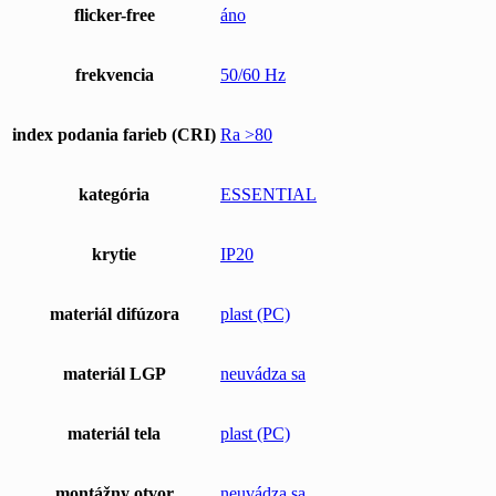
flicker-free
áno
frekvencia
50/60 Hz
index podania farieb (CRI)
Ra >80
kategória
ESSENTIAL
krytie
IP20
materiál difúzora
plast (PC)
materiál LGP
neuvádza sa
materiál tela
plast (PC)
montážny otvor
neuvádza sa