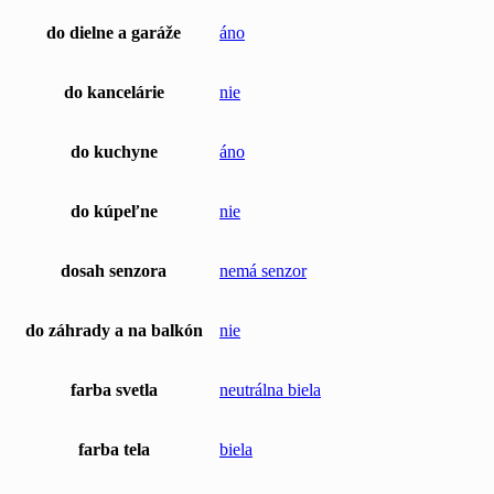
do dielne a garáže
áno
do kancelárie
nie
do kuchyne
áno
do kúpeľne
nie
dosah senzora
nemá senzor
do záhrady a na balkón
nie
farba svetla
neutrálna biela
farba tela
biela