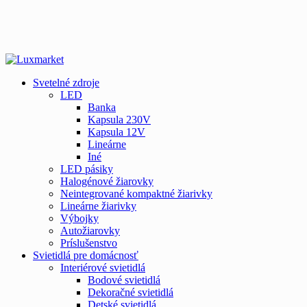
Svetelné zdroje
LED
Banka
Kapsula 230V
Kapsula 12V
Lineárne
Iné
LED pásiky
Halogénové žiarovky
Neintegrované kompaktné žiarivky
Lineárne žiarivky
Výbojky
Autožiarovky
Príslušenstvo
Svietidlá pre domácnosť
Interiérové svietidlá
Bodové svietidlá
Dekoračné svietidlá
Detské svietidlá