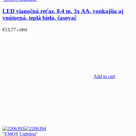
LED vianočná reťaz, 8,4 m, 3x AA, vonkajšia aj
vnútorná, teplá biela, časovač
€
13,77
s DPH
Add to cart
"EMOS Lighting"