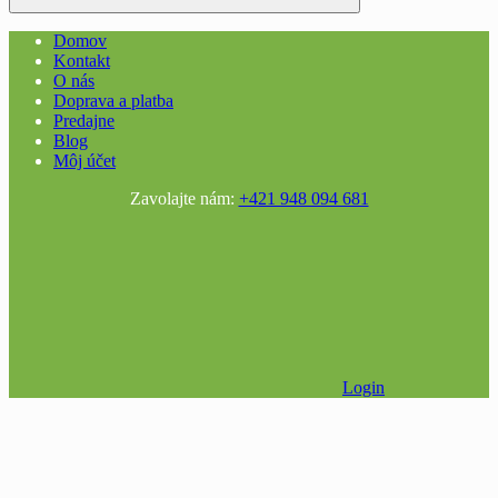
Domov
Kontakt
O nás
Doprava a platba
Predajne
Blog
Môj účet
Zavolajte nám:
+421 948 094 681
Login