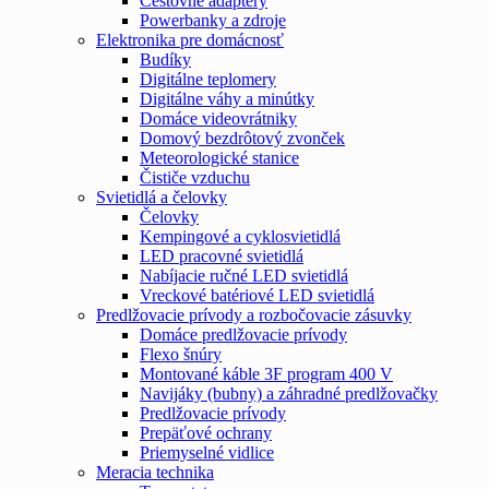
Cestovné adaptéry
Powerbanky a zdroje
Elektronika pre domácnosť
Budíky
Digitálne teplomery
Digitálne váhy a minútky
Domáce videovrátniky
Domový bezdrôtový zvonček
Meteorologické stanice
Čističe vzduchu
Svietidlá a čelovky
Čelovky
Kempingové a cyklosvietidlá
LED pracovné svietidlá
Nabíjacie ručné LED svietidlá
Vreckové batériové LED svietidlá
Predlžovacie prívody a rozbočovacie zásuvky
Domáce predlžovacie prívody
Flexo šnúry
Montované káble 3F program 400 V
Navijáky (bubny) a záhradné predlžovačky
Predlžovacie prívody
Prepäťové ochrany
Priemyselné vidlice
Meracia technika