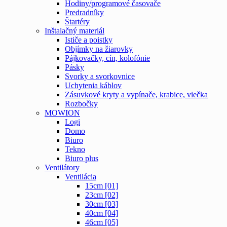
Hodiny/programové časovače
Predradníky
Štartéry
Inštalačný materiál
Ističe a poistky
Objímky na žiarovky
Pájkovačky, cín, kolofónie
Pásky
Svorky a svorkovnice
Uchytenia káblov
Zásuvkové kryty a vypínače, krabice, viečka
Rozbočky
MOWION
Logi
Domo
Biuro
Tekno
Biuro plus
Ventilátory
Ventilácia
15cm [01]
23cm [02]
30cm [03]
40cm [04]
46cm [05]