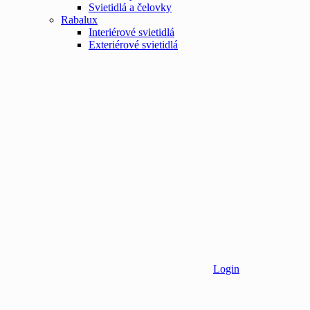
Svietidlá a čelovky
Rabalux
Interiérové svietidlá
Exteriérové svietidlá
Login