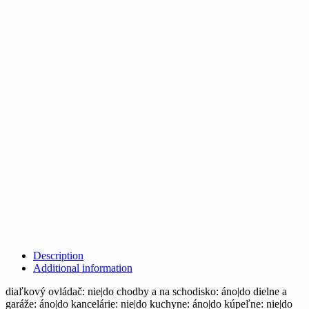
Description
Additional information
diaľkový ovládač: nie|do chodby a na schodisko: áno|do dielne a
garáže: áno|do kancelárie: nie|do kuchyne: áno|do kúpeľne: nie|do