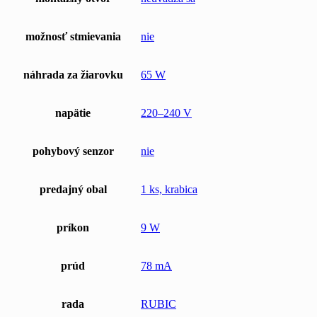
možnosť stmievania
nie
náhrada za žiarovku
65 W
napätie
220–240 V
pohybový senzor
nie
predajný obal
1 ks, krabica
príkon
9 W
prúd
78 mA
rada
RUBIC