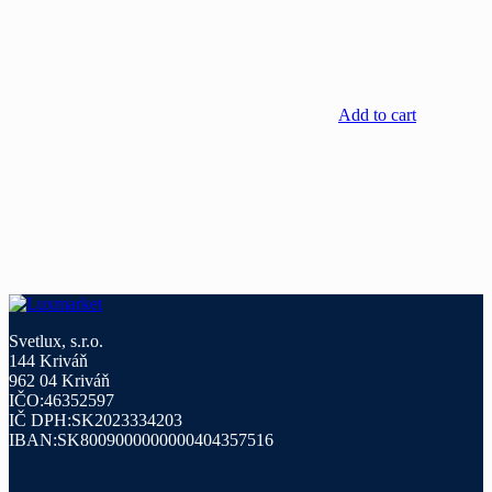
Add to cart
Svetlux, s.r.o.
144 Kriváň
962 04 Kriváň
IČO:46352597
IČ DPH:SK2023334203
IBAN:SK8009000000000404357516