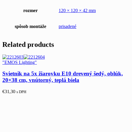
rozmer
120 × 120 × 42 mm
spôsob montáže
prisadené
Related products
"EMOS Lighting"
Svietnik na 5x žiarovku E10 drevený šedý, oblúk,
20×38 cm, vnútorný, teplá biela
€
31,30
s DPH