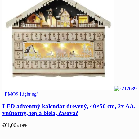
"EMOS Lighting"
LED adventný kalendár drevený, 40×50 cm, 2x AA,
vnútorný, teplá biela, časovač
€
61,06
s DPH