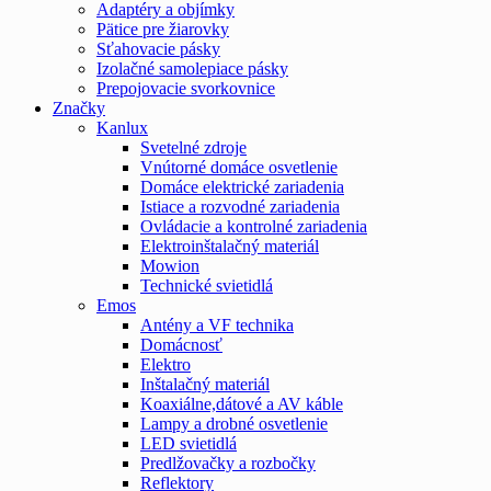
Adaptéry a objímky
Pätice pre žiarovky
Sťahovacie pásky
Izolačné samolepiace pásky
Prepojovacie svorkovnice
Značky
Kanlux
Svetelné zdroje
Vnútorné domáce osvetlenie
Domáce elektrické zariadenia
Istiace a rozvodné zariadenia
Ovládacie a kontrolné zariadenia
Elektroinštalačný materiál
Mowion
Technické svietidlá
Emos
Antény a VF technika
Domácnosť
Elektro
Inštalačný materiál
Koaxiálne,dátové a AV káble
Lampy a drobné osvetlenie
LED svietidlá
Predlžovačky a rozbočky
Reflektory