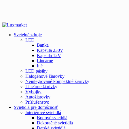
Svetelné zdroje
LED
Banka
Kapsula 230V
Kapsula 12V
Lineárne
Iné
LED pásiky
Halogénové žiarovky
Neintegrované kompaktné žiarivky
Lineárne žiarivky
Výbojky
Autožiarovky
Príslušenstvo
Svietidlá pre domácnosť
Interiérové svietidlá
Bodové svietidlá
Dekoračné svietidlá
Detské svietidlá