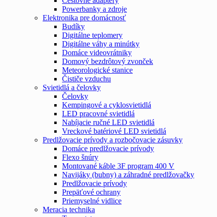
Cestovné adaptéry
Powerbanky a zdroje
Elektronika pre domácnosť
Budíky
Digitálne teplomery
Digitálne váhy a minútky
Domáce videovrátniky
Domový bezdrôtový zvonček
Meteorologické stanice
Čističe vzduchu
Svietidlá a čelovky
Čelovky
Kempingové a cyklosvietidlá
LED pracovné svietidlá
Nabíjacie ručné LED svietidlá
Vreckové batériové LED svietidlá
Predlžovacie prívody a rozbočovacie zásuvky
Domáce predlžovacie prívody
Flexo šnúry
Montované káble 3F program 400 V
Navijáky (bubny) a záhradné predlžovačky
Predlžovacie prívody
Prepäťové ochrany
Priemyselné vidlice
Meracia technika