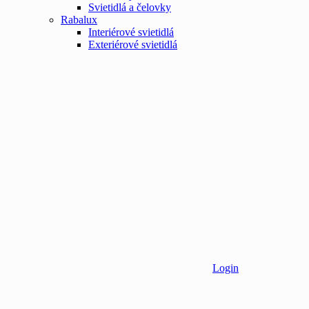
Svietidlá a čelovky
Rabalux
Interiérové svietidlá
Exteriérové svietidlá
Login