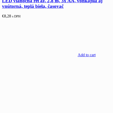
LED vianočná reťaz, 2,8 m, 3x AA, vonkajšia aj
vnútorná, teplá biela, časovač
€
8,28
s DPH
Add to cart