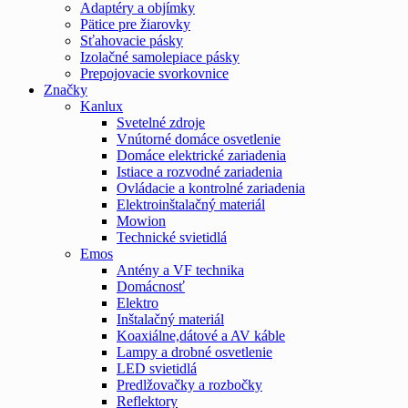
Adaptéry a objímky
Pätice pre žiarovky
Sťahovacie pásky
Izolačné samolepiace pásky
Prepojovacie svorkovnice
Značky
Kanlux
Svetelné zdroje
Vnútorné domáce osvetlenie
Domáce elektrické zariadenia
Istiace a rozvodné zariadenia
Ovládacie a kontrolné zariadenia
Elektroinštalačný materiál
Mowion
Technické svietidlá
Emos
Antény a VF technika
Domácnosť
Elektro
Inštalačný materiál
Koaxiálne,dátové a AV káble
Lampy a drobné osvetlenie
LED svietidlá
Predlžovačky a rozbočky
Reflektory