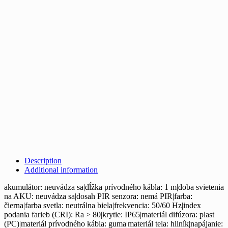
Description
Additional information
akumulátor: neuvádza sa|dĺžka prívodného kábla: 1 m|doba svietenia
na AKU: neuvádza sa|dosah PIR senzora: nemá PIR|farba:
čierna|farba svetla: neutrálna biela|frekvencia: 50/60 Hz|index
podania farieb (CRI): Ra > 80|krytie: IP65|materiál difúzora: plast
(PC)|materiál prívodného kábla: guma|materiál tela: hliník|napájanie: