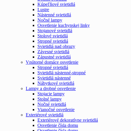
Kúpeľňové svietidlá
Lustre
Nástenné svietidlá
Nočné lampy
Osvetlenie kuchynskej linky
Stojanové svietidlá
Stolové svietidlá
Stropné svietidlá
Svietidlá nad obrazy
Závesné svietidlá
Zápustné svietidlá
Vnútorné domáce osvetlenie
Stropné svietidlá
Svietidlá nástenné-stropné
Svietidlá nástenné
Nábytkové svietidlá
Lampy a drobné osvetlenie
Stojacie lampy
Stolné lampy
Nočné svietidlá
Vianočné osvetlenie
Exteriérové svietidlá
Exteriérové dekoratívne svietidlá
Osvetlenie čísla domu
Osvetlenie čísla domu