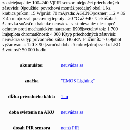
zo siete|napätie: 100–240 V|PIR senzor: nie|počet priechodných
zásuviek: 0|použitie: povrchová montáž|predajný obal: 1 ks,
krabica|príkon: 15 W|prúd: 70 mA|rada: AGENO|rozmer: 112 × 86
× 45 mm|rozsah pracovnej teploty: -20 °C až +40 °C|skúšobná
žiarovka súčasťou balenia: neuvádza sa|stmievanie: nie|stupeň
ochrany proti mechanickým nárazom: IK08|svetelný tok: 1 700
lm|teplota chromatičnosti: 4 000 K|typ priechodných zásuviek:
neuvádza sa|typ prívodného kábla: H05RN-F|účinník: > 0,9|uhol
vyžarovania: 120 × 90°|záručná doba: 5 rokov|zdroj svetla: LED|
životnosť: 50 000 hodín
akumulátor
neuvádza sa
značka
"EMOS Lighting"
dĺžka prívodného kábla
1 m
doba svietenia na AKU
neuvádza sa
dosah PIR senzora
nemá PIR