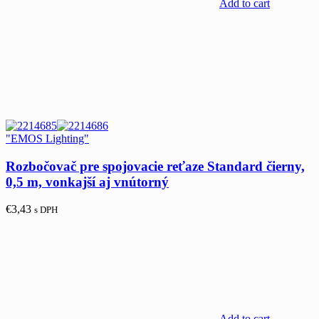
Add to cart
"EMOS Lighting"
Rozbočovač pre spojovacie reťaze Standard čierny,
0,5 m, vonkajší aj vnútorný
€
3,43
s DPH
Add to cart