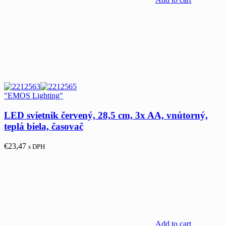
"EMOS Lighting"
LED svietnik červený, 28,5 cm, 3x AA, vnútorný,
teplá biela, časovač
€
23,47
s DPH
Add to cart