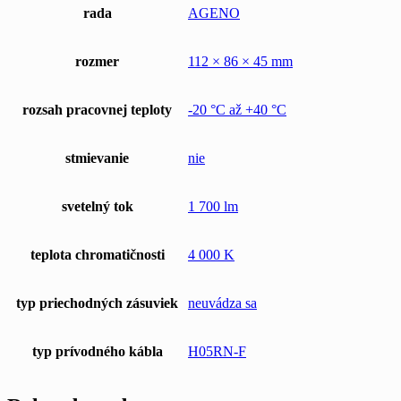
rada
AGENO
rozmer
112 × 86 × 45 mm
rozsah pracovnej teploty
-20 °C až +40 °C
stmievanie
nie
svetelný tok
1 700 lm
teplota chromatičnosti
4 000 K
typ priechodných zásuviek
neuvádza sa
typ prívodného kábla
H05RN-F