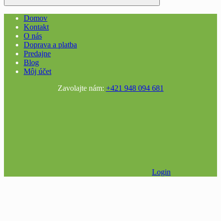
Domov
Kontakt
O nás
Doprava a platba
Predajne
Blog
Môj účet
Zavolajte nám:
+421 948 094 681
Login