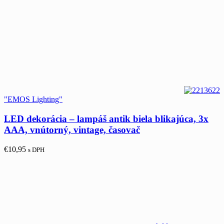
"EMOS Lighting"
LED dekorácia – lampáš antik biela blikajúca, 3x
AAA, vnútorný, vintage, časovač
€
10,95
s DPH