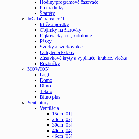
Hodiny/programové časovače
Predradníky
Štartéry
Inštalačný materiál
Ističe a poistky
Objímky na žiarovky
Pájkovačky, cín, kolofónie
Pásky
Svorky a svorkovnice
Uchytenia káblov
Zásuvkové kryty a vypínače, krabice, viečka
Rozbočky
MOWION
Logi
Domo
Biuro
Tekno
Biuro plus
Ventilátory
Ventilácia
15cm [01]
23cm [02]
30cm [03]
40cm [04]
46cm [05]