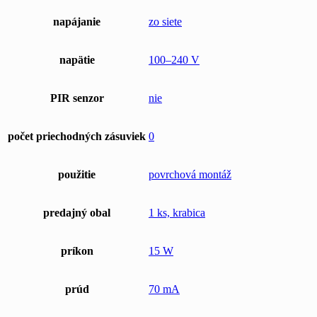
napájanie
zo siete
napätie
100–240 V
PIR senzor
nie
počet priechodných zásuviek
0
použitie
povrchová montáž
predajný obal
1 ks, krabica
príkon
15 W
prúd
70 mA