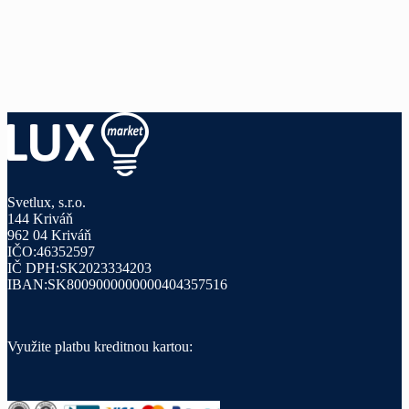
Svetlux, s.r.o.
144 Kriváň
962 04 Kriváň
IČO:46352597
IČ DPH:SK2023334203
IBAN:SK8009000000000404357516
Využite platbu kreditnou kartou: