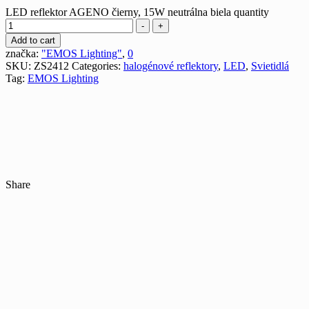
LED reflektor AGENO čierny, 15W neutrálna biela quantity
-
+
Add to cart
značka:
"EMOS Lighting"
,
0
SKU:
ZS2412
Categories:
halogénové reflektory
,
LED
,
Svietidlá
Tag:
EMOS Lighting
Share