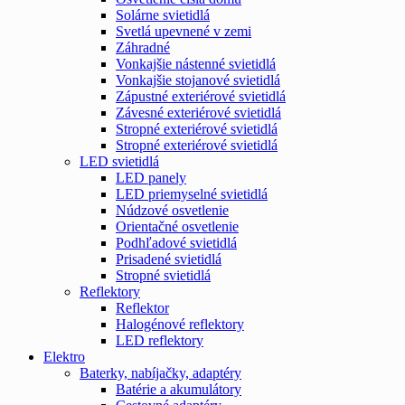
Solárne svietidlá
Svetlá upevnené v zemi
Záhradné
Vonkajšie nástenné svietidlá
Vonkajšie stojanové svietidlá
Zápustné exteriérové svietidlá
Závesné exteriérové svietidlá
Stropné exteriérové svietidlá
Stropné exteriérové svietidlá
LED svietidlá
LED panely
LED priemyselné svietidlá
Núdzové osvetlenie
Orientačné osvetlenie
Podhľadové svietidlá
Prisadené svietidlá
Stropné svietidlá
Reflektory
Reflektor
Halogénové reflektory
LED reflektory
Elektro
Baterky, nabíjačky, adaptéry
Batérie a akumulátory