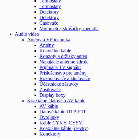
Termostaty
Termostaty
Detektory
Detektory
Časovače
Multimetre, skúšačky, meradlá
Audio video
Antény a VF technika
Antény
Koaxiálne káble
Konzoly a držiaky antén
Napájacie anténne zdroje
Prijímače TV signálu
Príslušenstvo pre antény
Rozbočovače a zlučovače
Účastnícke zásuvky
Zosilovače
Display boxy
Koaxiálne, dátové a AV káble
AV káble
Dátové káble UTP, FTP
Dvojlinky
Káble CYKY, CYSY
Koaxiálne káble (cievky)
Konektory