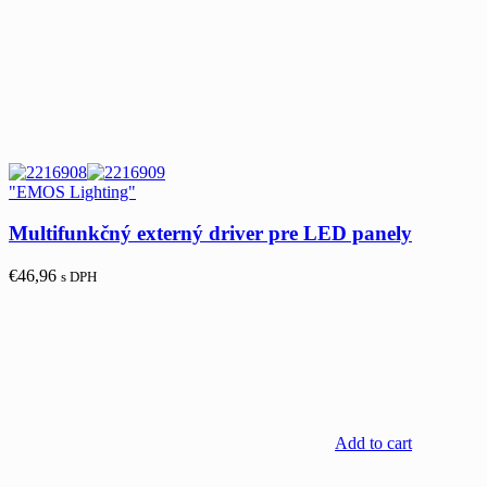
"EMOS Lighting"
Multifunkčný externý driver pre LED panely
€
46,96
s DPH
Add to cart