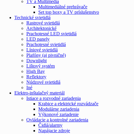
TV a Multimedia
Multimediálné prehrávače
Set top boxy a TV príslušenstvo
Technické svietidlá
Rastrové svietidlá
Architektonické
Prachotesné LED svietidlá
LED panely
Prachotesné svietidlá
Líniové svietidlá
Plafóny (aj pivničné)
Downlight
Lištový systém
High Bay
Reflektory
Núdzové svietidlá
Iné
Elektro-inštalačný materiál
Istiace a rozvodné zariadenia
Krabice a elektrické rozvádzače
Modulárne zariadenia
Výkonové zariadenie
Ovládacie a kontrolné zariadenia
Čidlá/alarmy
Napájacie zdroje