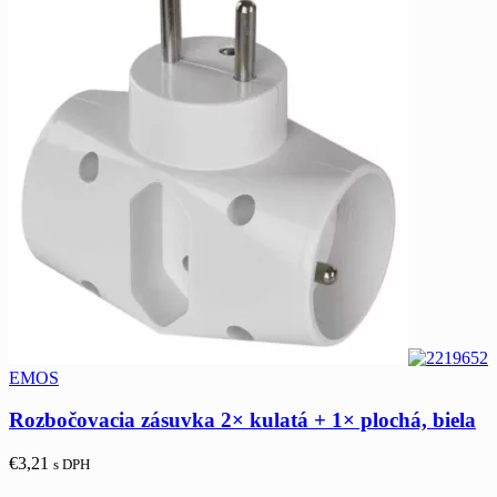
EMOS
Rozbočovacia zásuvka 2× kulatá + 1× plochá, biela
€
3,21
s DPH