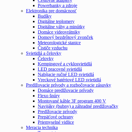
Cestovné adaptéry
Powerbanky a zdroje
Elektronika pre domácnosť
Budíky
Digitálne teplomery
Digitálne váhy a minútky
Domáce videovrátniky
Domový bezdrôtový zvonček
Meteorologické stanice
Čističe vzduchu
Svietidlá a čelovky
Čelovky
Kempingové a cyklosvietidlá
LED pracovné svietidlá
Nabíjacie ručné LED svietidlá
Vreckové batériové LED svietidlá
Predlžovacie prívody a rozbočovacie zásuvky
Domáce predlžovacie prívody
Flexo šnúry
Montované káble 3F program 400 V
Navijáky (bubny) a záhradné predlžovačky
Predlžovacie prívody
Prepäťové ochrany
Priemyselné vidlice
Meracia technika