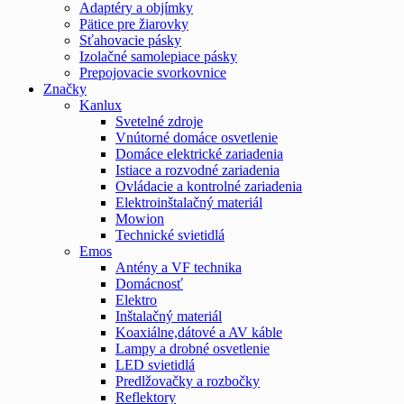
Adaptéry a objímky
Pätice pre žiarovky
Sťahovacie pásky
Izolačné samolepiace pásky
Prepojovacie svorkovnice
Značky
Kanlux
Svetelné zdroje
Vnútorné domáce osvetlenie
Domáce elektrické zariadenia
Istiace a rozvodné zariadenia
Ovládacie a kontrolné zariadenia
Elektroinštalačný materiál
Mowion
Technické svietidlá
Emos
Antény a VF technika
Domácnosť
Elektro
Inštalačný materiál
Koaxiálne,dátové a AV káble
Lampy a drobné osvetlenie
LED svietidlá
Predlžovačky a rozbočky
Reflektory