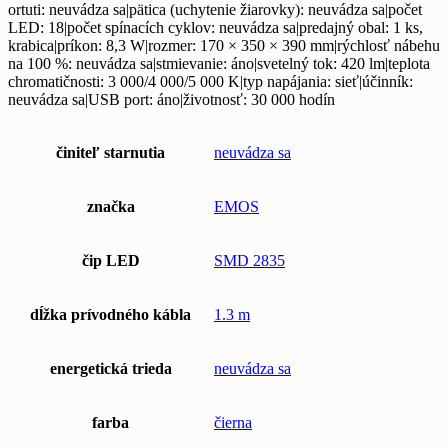
ortuti: neuvádza sa|pätica (uchytenie žiarovky): neuvádza sa|počet
LED: 18|počet spínacích cyklov: neuvádza sa|predajný obal: 1 ks,
krabica|príkon: 8,3 W|rozmer: 170 × 350 × 390 mm|rýchlosť nábehu
na 100 %: neuvádza sa|stmievanie: áno|svetelný tok: 420 lm|teplota
chromatičnosti: 3 000/4 000/5 000 K|typ napájania: sieť|účinník:
neuvádza sa|USB port: áno|životnosť: 30 000 hodín
činiteľ starnutia
neuvádza sa
značka
EMOS
čip LED
SMD 2835
dĺžka prívodného kábla
1.3 m
energetická trieda
neuvádza sa
farba
čierna