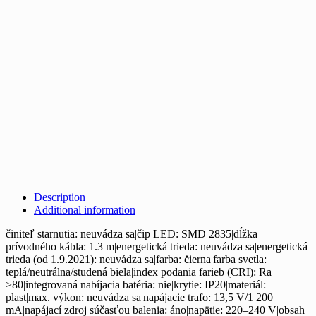
Description
Additional information
činiteľ starnutia: neuvádza sa|čip LED: SMD 2835|dĺžka
prívodného kábla: 1.3 m|energetická trieda: neuvádza sa|energetická
trieda (od 1.9.2021): neuvádza sa|farba: čierna|farba svetla:
teplá/neutrálna/studená biela|index podania farieb (CRI): Ra
>80|integrovaná nabíjacia batéria: nie|krytie: IP20|materiál:
plast|max. výkon: neuvádza sa|napájacie trafo: 13,5 V/1 200
mA|napájací zdroj súčasťou balenia: áno|napätie: 220–240 V|obsah