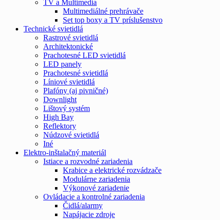
TV a Multimedia
Multimediálné prehrávače
Set top boxy a TV príslušenstvo
Technické svietidlá
Rastrové svietidlá
Architektonické
Prachotesné LED svietidlá
LED panely
Prachotesné svietidlá
Líniové svietidlá
Plafóny (aj pivničné)
Downlight
Lištový systém
High Bay
Reflektory
Núdzové svietidlá
Iné
Elektro-inštalačný materiál
Istiace a rozvodné zariadenia
Krabice a elektrické rozvádzače
Modulárne zariadenia
Výkonové zariadenie
Ovládacie a kontrolné zariadenia
Čidlá/alarmy
Napájacie zdroje