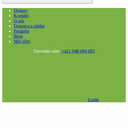
Domov
Kontakt
O nás
Doprava a platba
Predajne
Blog
Môj účet
Zavolajte nám:
+421 948 094 681
Login