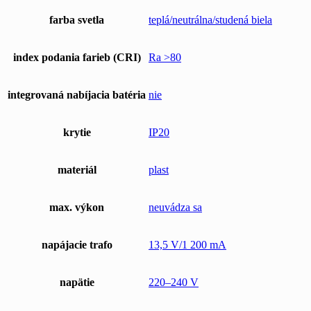
farba svetla
teplá/neutrálna/studená biela
index podania farieb (CRI)
Ra >80
integrovaná nabíjacia batéria
nie
krytie
IP20
materiál
plast
max. výkon
neuvádza sa
napájacie trafo
13,5 V/1 200 mA
napätie
220–240 V