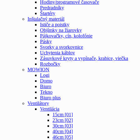
Hodiny/programové časovače
Predradníky
Štartéry
Inštalačný materiál
Ističe a poistky
Objímky na žiarovky
Pájkovačky, cín, kolofónie
Pásky
Svorky a svorkovnice
Uchytenia káblov
Zásuvkové kryty a vypínače, krabice, viečka
Rozbočky
MOWION
Logi
Domo
Biuro
Tekno
Biuro plus
Ventilátory
Ventilácia
15cm [01]
23cm [02]
30cm [03]
40cm [04]
46cm [05]