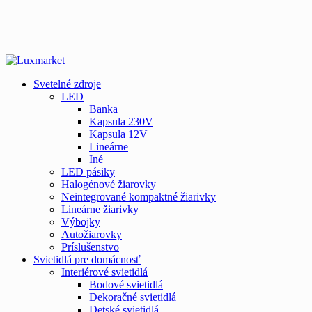
Svetelné zdroje
LED
Banka
Kapsula 230V
Kapsula 12V
Lineárne
Iné
LED pásiky
Halogénové žiarovky
Neintegrované kompaktné žiarivky
Lineárne žiarivky
Výbojky
Autožiarovky
Príslušenstvo
Svietidlá pre domácnosť
Interiérové svietidlá
Bodové svietidlá
Dekoračné svietidlá
Detské svietidlá