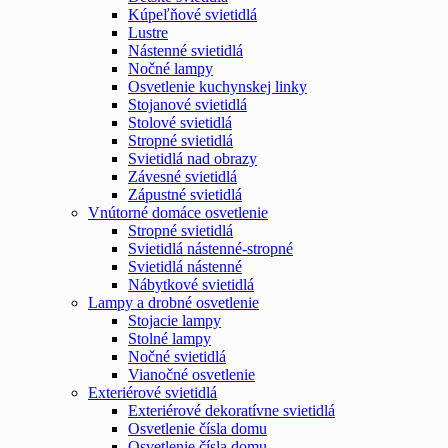
Kúpeľňové svietidlá
Lustre
Nástenné svietidlá
Nočné lampy
Osvetlenie kuchynskej linky
Stojanové svietidlá
Stolové svietidlá
Stropné svietidlá
Svietidlá nad obrazy
Závesné svietidlá
Zápustné svietidlá
Vnútorné domáce osvetlenie
Stropné svietidlá
Svietidlá nástenné-stropné
Svietidlá nástenné
Nábytkové svietidlá
Lampy a drobné osvetlenie
Stojacie lampy
Stolné lampy
Nočné svietidlá
Vianočné osvetlenie
Exteriérové svietidlá
Exteriérové dekoratívne svietidlá
Osvetlenie čísla domu
Osvetlenie čísla domu