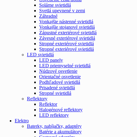
Solárne svietidlá
Svetlá upevnené v zemi
Záhradné
Vonkajšie nástenné svietidlá
Vonkajšie stojanové svietidlá
Zápustné exteriérové svietidlá
Závesné exteriérové svietidlá
Stropné exteriérové svietidlá
Stropné exteriérové svietidlá
LED svietidlá
LED panely
LED priemyselné svietidlá
Núdzové osvetlenie
Orientačné osvetlenie
Podhľadové svietidlá
Prisadené svietidlá
Stropné svietidlá
Reflektory
Reflektor
Halogénové reflektory
LED reflektory
Elektro
Baterky, nabíjačky, adaptéry
Batérie a akumulátory