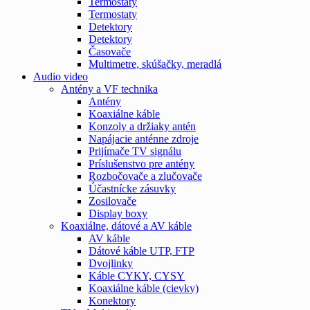
Termostaty
Termostaty
Detektory
Detektory
Časovače
Multimetre, skúšačky, meradlá
Audio video
Antény a VF technika
Antény
Koaxiálne káble
Konzoly a držiaky antén
Napájacie anténne zdroje
Prijímače TV signálu
Príslušenstvo pre antény
Rozbočovače a zlučovače
Účastnícke zásuvky
Zosilovače
Display boxy
Koaxiálne, dátové a AV káble
AV káble
Dátové káble UTP, FTP
Dvojlinky
Káble CYKY, CYSY
Koaxiálne káble (cievky)
Konektory