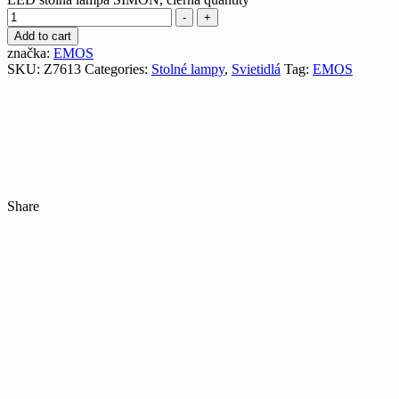
-
+
Add to cart
značka:
EMOS
SKU:
Z7613
Categories:
Stolné lampy
,
Svietidlá
Tag:
EMOS
Share