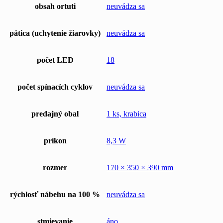
obsah ortuti
neuvádza sa
pätica (uchytenie žiarovky)
neuvádza sa
počet LED
18
počet spínacích cyklov
neuvádza sa
predajný obal
1 ks, krabica
príkon
8,3 W
rozmer
170 × 350 × 390 mm
rýchlosť nábehu na 100 %
neuvádza sa
stmievanie
áno