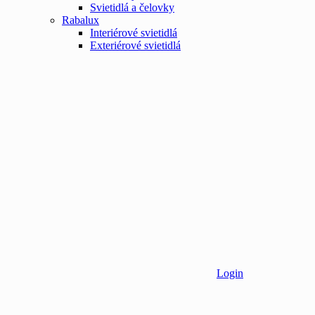
Svietidlá a čelovky
Rabalux
Interiérové svietidlá
Exteriérové svietidlá
Login