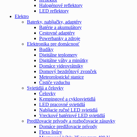
Halogénové reflektory
LED reflektory
Elektro
Baterky, nabíjačky, adaptéry
Batérie a akumulátory
Cestovné adaptéry
Powerbanky a zdroje
Elektronika pre domácnosť
Budíky
Digitálne teplomery
Digitálne váhy a minútky
Domáce videovrátniky
Domový bezdrôtový zvonček
Meteorologické stanice
Čističe vzduchu
Svietidlá a čelovky
Čelovky
Kempingové a cyklosvietidlá
LED pracovné svietidlá
Nabíjacie ručné LED svietidlá
Vreckové batériové LED svietidlá
Predlžovacie prívody a rozbočovacie zásuvky
Domáce predlžovacie prívody
Flexo šnúry