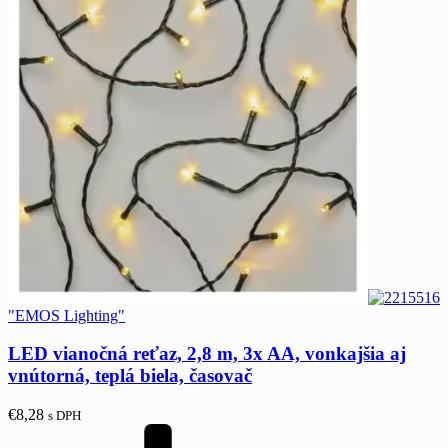
"EMOS Lighting"
LED vianočná reťaz, 2,8 m, 3x AA, vonkajšia aj
vnútorná, teplá biela, časovač
€
8,28
s DPH