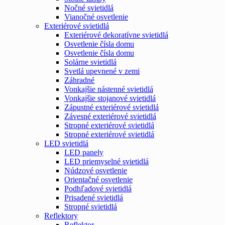
Nočné svietidlá
Vianočné osvetlenie
Exteriérové svietidlá
Exteriérové dekoratívne svietidlá
Osvetlenie čísla domu
Osvetlenie čísla domu
Solárne svietidlá
Svetlá upevnené v zemi
Záhradné
Vonkajšie nástenné svietidlá
Vonkajšie stojanové svietidlá
Zápustné exteriérové svietidlá
Závesné exteriérové svietidlá
Stropné exteriérové svietidlá
Stropné exteriérové svietidlá
LED svietidlá
LED panely
LED priemyselné svietidlá
Núdzové osvetlenie
Orientačné osvetlenie
Podhľadové svietidlá
Prisadené svietidlá
Stropné svietidlá
Reflektory
Reflektor