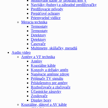
Montované káble 3F program 400 V
Navijáky (bubny) a záhradné predlžovačky
Predlžovacie prívody
Prepäťové ochrany
Priemyselné vidlice
Meracia technika
Termostaty
Termostaty
Detektory
Detektory
Časovače
Multimetre, skúšačky, meradlá
Audio video
Antény a VF technika
Antény
Koaxiálne káble
Konzoly a držiaky antén
Napájacie anténne zdroje
Prijímače TV signálu
Príslušenstvo pre antény
Rozbočovače a zlučovače
Účastnícke zásuvky
Zosilovače
Display boxy
Koaxiálne, dátové a AV káble