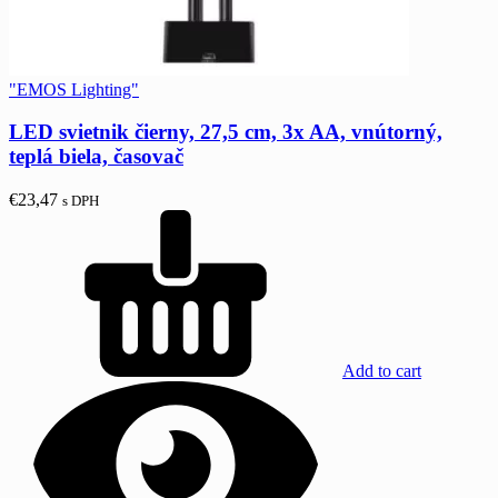
"EMOS Lighting"
LED svietnik čierny, 27,5 cm, 3x AA, vnútorný,
teplá biela, časovač
€
23,47
s DPH
Add to cart