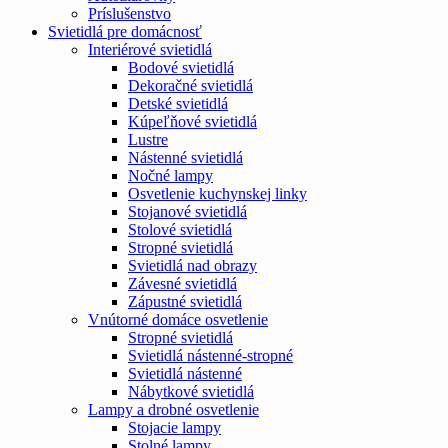
Príslušenstvo
Svietidlá pre domácnosť
Interiérové svietidlá
Bodové svietidlá
Dekoračné svietidlá
Detské svietidlá
Kúpeľňové svietidlá
Lustre
Nástenné svietidlá
Nočné lampy
Osvetlenie kuchynskej linky
Stojanové svietidlá
Stolové svietidlá
Stropné svietidlá
Svietidlá nad obrazy
Závesné svietidlá
Zápustné svietidlá
Vnútorné domáce osvetlenie
Stropné svietidlá
Svietidlá nástenné-stropné
Svietidlá nástenné
Nábytkové svietidlá
Lampy a drobné osvetlenie
Stojacie lampy
Stolné lampy