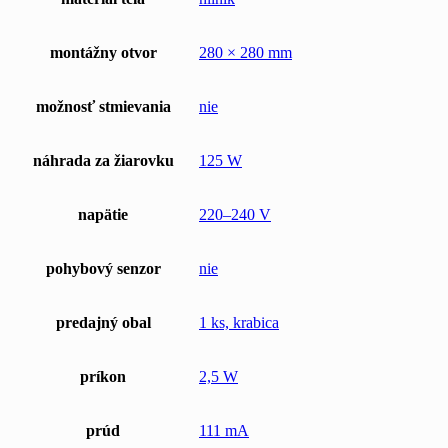
montážny otvor
280 × 280 mm
možnosť stmievania
nie
náhrada za žiarovku
125 W
napätie
220–240 V
pohybový senzor
nie
predajný obal
1 ks, krabica
príkon
2,5 W
prúd
111 mA