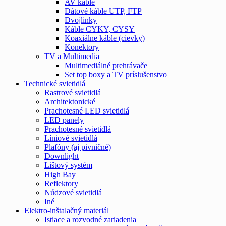
AV káble
Dátové káble UTP, FTP
Dvojlinky
Káble CYKY, CYSY
Koaxiálne káble (cievky)
Konektory
TV a Multimedia
Multimediálné prehrávače
Set top boxy a TV príslušenstvo
Technické svietidlá
Rastrové svietidlá
Architektonické
Prachotesné LED svietidlá
LED panely
Prachotesné svietidlá
Líniové svietidlá
Plafóny (aj pivničné)
Downlight
Lištový systém
High Bay
Reflektory
Núdzové svietidlá
Iné
Elektro-inštalačný materiál
Istiace a rozvodné zariadenia