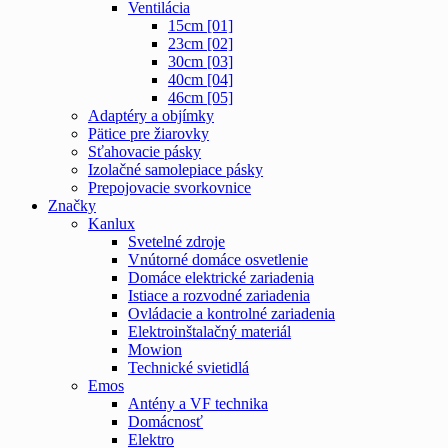
Ventilácia
15cm [01]
23cm [02]
30cm [03]
40cm [04]
46cm [05]
Adaptéry a objímky
Pätice pre žiarovky
Sťahovacie pásky
Izolačné samolepiace pásky
Prepojovacie svorkovnice
Značky
Kanlux
Svetelné zdroje
Vnútorné domáce osvetlenie
Domáce elektrické zariadenia
Istiace a rozvodné zariadenia
Ovládacie a kontrolné zariadenia
Elektroinštalačný materiál
Mowion
Technické svietidlá
Emos
Antény a VF technika
Domácnosť
Elektro