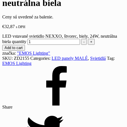
neutrálna biela
Ceny sú uvedené za balenie.
€
32,87
s DPH
LED vstavané svietidlo NEXXO, štvorec, biely, 24W, neutrálna
biela quantity
-
+
Add to cart
značka:
"EMOS Lighting"
SKU:
ZD2155
Categories:
LED panely MALÉ
,
Svietidlá
Tag:
EMOS Lighting
Share