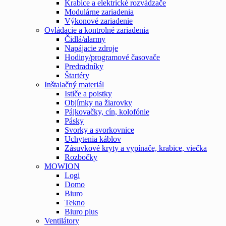
Krabice a elektrické rozvádzače
Modulárne zariadenia
Výkonové zariadenie
Ovládacie a kontrolné zariadenia
Čidlá/alarmy
Napájacie zdroje
Hodiny/programové časovače
Predradníky
Štartéry
Inštalačný materiál
Ističe a poistky
Objímky na žiarovky
Pájkovačky, cín, kolofónie
Pásky
Svorky a svorkovnice
Uchytenia káblov
Zásuvkové kryty a vypínače, krabice, viečka
Rozbočky
MOWION
Logi
Domo
Biuro
Tekno
Biuro plus
Ventilátory