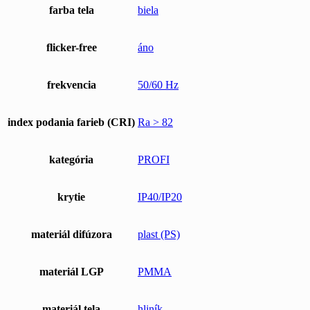
farba tela
biela
flicker-free
áno
frekvencia
50/60 Hz
index podania farieb (CRI)
Ra > 82
kategória
PROFI
krytie
IP40/IP20
materiál difúzora
plast (PS)
materiál LGP
PMMA
materiál tela
hliník