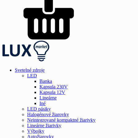
Svetelné zdroje
LED
Banka
Kapsula 230V
Kapsula 12V
Lineárne
Iné
LED pásiky
Halogénové žiarovky
Neintegrované kompaktné žiarivky
Lineárne žiarivky
Výbojky
Autožiarovky