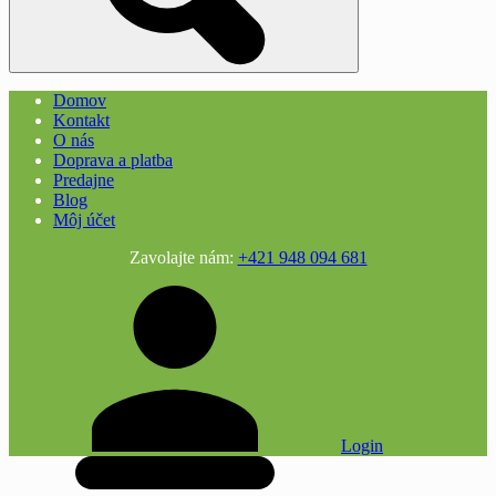
Domov
Kontakt
O nás
Doprava a platba
Predajne
Blog
Môj účet
Zavolajte nám:
+421 948 094 681
Login