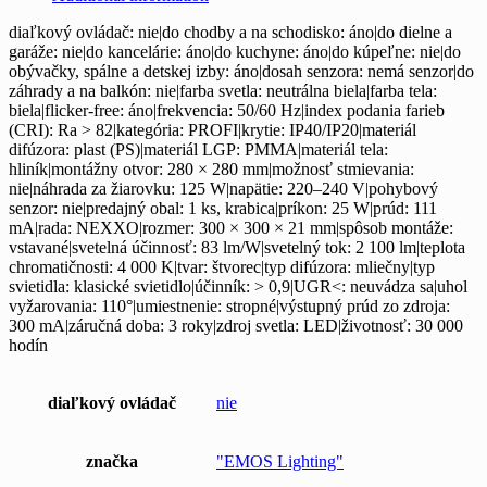
diaľkový ovládač: nie|do chodby a na schodisko: áno|do dielne a
garáže: nie|do kancelárie: áno|do kuchyne: áno|do kúpeľne: nie|do
obývačky, spálne a detskej izby: áno|dosah senzora: nemá senzor|do
záhrady a na balkón: nie|farba svetla: neutrálna biela|farba tela:
biela|flicker-free: áno|frekvencia: 50/60 Hz|index podania farieb
(CRI): Ra > 82|kategória: PROFI|krytie: IP40/IP20|materiál
difúzora: plast (PS)|materiál LGP: PMMA|materiál tela:
hliník|montážny otvor: 280 × 280 mm|možnosť stmievania:
nie|náhrada za žiarovku: 125 W|napätie: 220–240 V|pohybový
senzor: nie|predajný obal: 1 ks, krabica|príkon: 25 W|prúd: 111
mA|rada: NEXXO|rozmer: 300 × 300 × 21 mm|spôsob montáže:
vstavané|svetelná účinnosť: 83 lm/W|svetelný tok: 2 100 lm|teplota
chromatičnosti: 4 000 K|tvar: štvorec|typ difúzora: mliečny|typ
svietidla: klasické svietidlo|účinník: > 0,9|UGR<: neuvádza sa|uhol
vyžarovania: 110°|umiestnenie: stropné|výstupný prúd zo zdroja:
300 mA|záručná doba: 3 roky|zdroj svetla: LED|životnosť: 30 000
hodín
diaľkový ovládač
nie
značka
"EMOS Lighting"