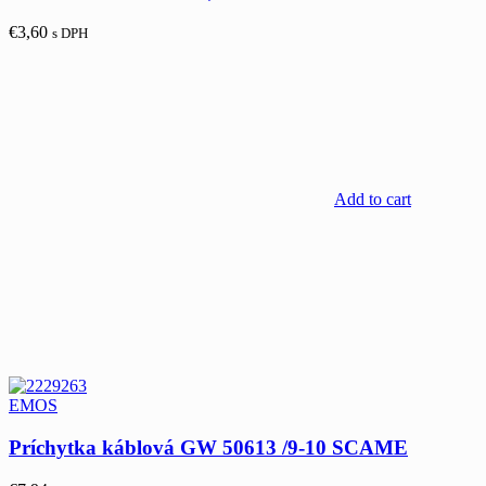
€
3,60
s DPH
Add to cart
EMOS
Príchytka káblová GW 50613 /9-10 SCAME