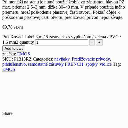
Pri montáži na stenu je nutné použiť šróbik zo zápustnou hlavou PZ
max. priemer 2,5–3 mm, dĺžka 30–40 mm. V prípade použitia iného
priemeru, hrozí poškodenie plastovej časti otvoru. Pokiaľ dôjde k
poškodeniu plastovej časti otvoru, predlžovací prívod nepoužívajte.
€
9,78
s DPH
Predlžovací kábel 3 m / 5 zásuviek / s vypínačom / zelená / PVC /
1,5 mm2 quantity
-
+
Add to cart
značka:
EMOS
SKU:
P1313RZ
Categories:
navijaky
,
Predlžovacie prívody
,
príslušenstvo
,
samostatné zásuvky FRENCH
,
spojky
,
vidlice
Tag:
EMOS
Share