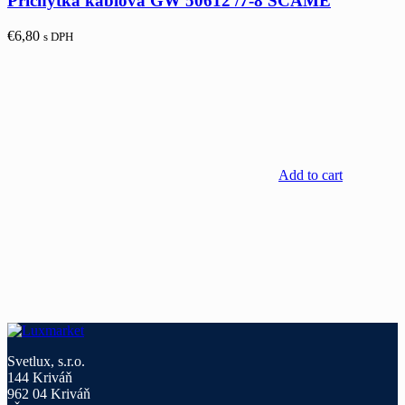
Príchytka káblová GW 50612 /7-8 SCAME
€
6,80
s DPH
Add to cart
Svetlux, s.r.o.
144 Kriváň
962 04 Kriváň