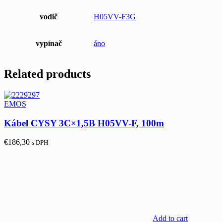
vodič
H05VV-F3G
vypínač
áno
Related products
EMOS
Kábel CYSY 3C×1,5B H05VV-F, 100m
€
186,30
s DPH
Add to cart