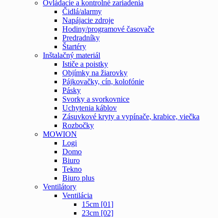
Ovládacie a kontrolné zariadenia
Čidlá/alarmy
Napájacie zdroje
Hodiny/programové časovače
Predradníky
Štartéry
Inštalačný materiál
Ističe a poistky
Objímky na žiarovky
Pájkovačky, cín, kolofónie
Pásky
Svorky a svorkovnice
Uchytenia káblov
Zásuvkové kryty a vypínače, krabice, viečka
Rozbočky
MOWION
Logi
Domo
Biuro
Tekno
Biuro plus
Ventilátory
Ventilácia
15cm [01]
23cm [02]