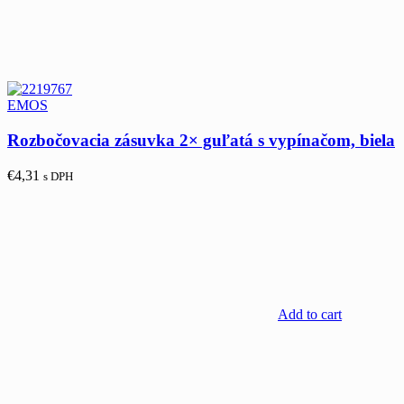
EMOS
Rozbočovacia zásuvka 2× guľatá s vypínačom, biela
€
4,31
s DPH
Add to cart