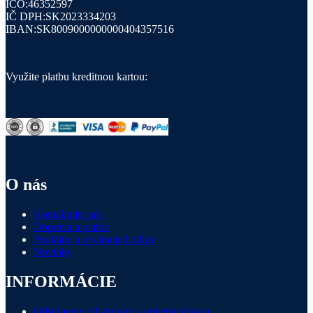
IČO:46352597
IČ DPH:SK2023334203
IBAN:SK8009000000000404357516
Využite platbu kreditnou kartou:
O nás
Kontaktujte nás
Doprava a platba
Predajne a otváracie hodiny
Novinky
INFORMÁCIE
Odstúpenie od zmluvy a vrátenie tovaru