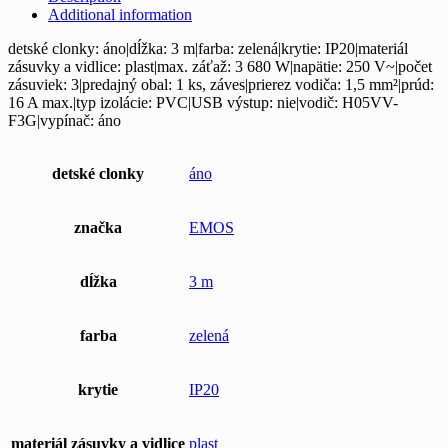
Additional information
detské clonky: áno|dĺžka: 3 m|farba: zelená|krytie: IP20|materiál
zásuvky a vidlice: plast|max. záťaž: 3 680 W|napätie: 250 V~|počet
zásuviek: 3|predajný obal: 1 ks, záves|prierez vodiča: 1,5 mm²|prúd:
16 A max.|typ izolácie: PVC|USB výstup: nie|vodič: H05VV-
F3G|vypínač: áno
detské clonky
áno
značka
EMOS
dĺžka
3 m
farba
zelená
krytie
IP20
materiál zásuvky a vidlice
plast