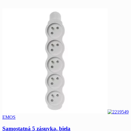
EMOS
Samostatná 5 zásuvka, biela