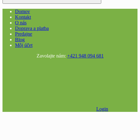
Domov
Kontakt
O nás
Doprava a platba
Predajne
Blog
Môj účet
Zavolajte nám:
+421 948 094 681
Login