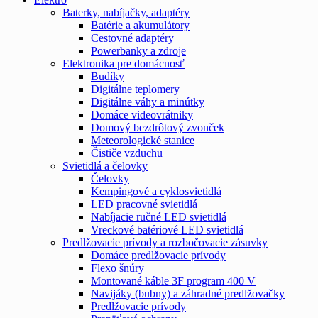
Baterky, nabíjačky, adaptéry
Batérie a akumulátory
Cestovné adaptéry
Powerbanky a zdroje
Elektronika pre domácnosť
Budíky
Digitálne teplomery
Digitálne váhy a minútky
Domáce videovrátniky
Domový bezdrôtový zvonček
Meteorologické stanice
Čističe vzduchu
Svietidlá a čelovky
Čelovky
Kempingové a cyklosvietidlá
LED pracovné svietidlá
Nabíjacie ručné LED svietidlá
Vreckové batériové LED svietidlá
Predlžovacie prívody a rozbočovacie zásuvky
Domáce predlžovacie prívody
Flexo šnúry
Montované káble 3F program 400 V
Navijáky (bubny) a záhradné predlžovačky
Predlžovacie prívody