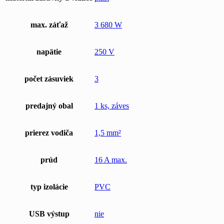
max. záťaž
3 680 W
napätie
250 V
počet zásuviek
3
predajný obal
1 ks, záves
prierez vodiča
1,5 mm²
prúd
16 A max.
typ izolácie
PVC
USB výstup
nie