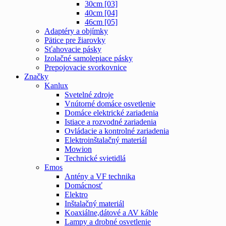
30cm [03]
40cm [04]
46cm [05]
Adaptéry a objímky
Pätice pre žiarovky
Sťahovacie pásky
Izolačné samolepiace pásky
Prepojovacie svorkovnice
Značky
Kanlux
Svetelné zdroje
Vnútorné domáce osvetlenie
Domáce elektrické zariadenia
Istiace a rozvodné zariadenia
Ovládacie a kontrolné zariadenia
Elektroinštalačný materiál
Mowion
Technické svietidlá
Emos
Antény a VF technika
Domácnosť
Elektro
Inštalačný materiál
Koaxiálne,dátové a AV káble
Lampy a drobné osvetlenie