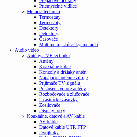
Prepäťové ochrany
Priemyselné vidlice
Meracia technika
Termostaty
Termostaty
Detektory
Detektory
Časovače
Multimetre, skúšačky, meradlá
Audio video
Antény a VF technika
Antény
Koaxiálne káble
Konzoly a držiaky antén
Napájacie anténne zdroje
Prijímače TV signálu
Príslušenstvo pre antény
Rozbočovače a zlučovače
Účastnícke zásuvky
Zosilovače
Display boxy
Koaxiálne, dátové a AV káble
AV káble
Dátové káble UTP, FTP
Dvojlinky