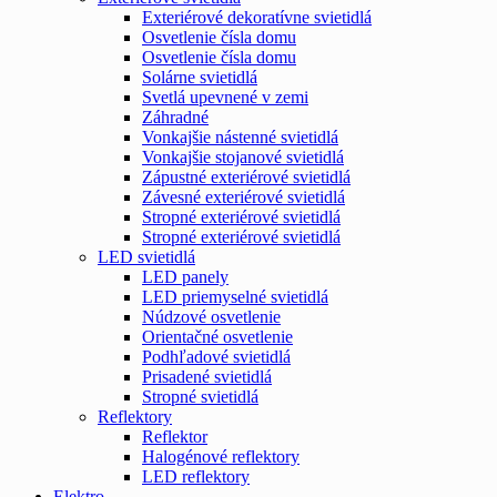
Exteriérové dekoratívne svietidlá
Osvetlenie čísla domu
Osvetlenie čísla domu
Solárne svietidlá
Svetlá upevnené v zemi
Záhradné
Vonkajšie nástenné svietidlá
Vonkajšie stojanové svietidlá
Zápustné exteriérové svietidlá
Závesné exteriérové svietidlá
Stropné exteriérové svietidlá
Stropné exteriérové svietidlá
LED svietidlá
LED panely
LED priemyselné svietidlá
Núdzové osvetlenie
Orientačné osvetlenie
Podhľadové svietidlá
Prisadené svietidlá
Stropné svietidlá
Reflektory
Reflektor
Halogénové reflektory
LED reflektory
Elektro