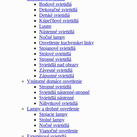
Bodové svietidlá
Dekoračné svietidlá
Detské svietidlá
Kúpeľňové svietidlá
Lustre
Nástenné svietidlá
Nočné lampy
Osvetlenie kuchynskej linky
Stojanové svietidlá
Stolové svietidlá
Stropné svietidlá
Svietidlá nad obrazy
Závesné svietidlá
Zápustné svietidlá
Vnútorné domáce osvetlenie
Stropné svietidlá
Svietidlá nástenné-stropné
Svietidlá nástenné
Nábytkové svietidlá
Lampy a drobné osvetlenie
Stojacie lampy
Stolné lampy
Nočné svietidlá
Vianočné osvetlenie
Exteriérové svietidlá