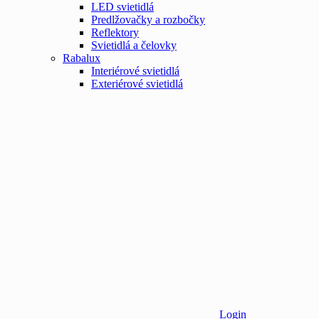
LED svietidlá
Predlžovačky a rozbočky
Reflektory
Svietidlá a čelovky
Rabalux
Interiérové svietidlá
Exteriérové svietidlá
Login