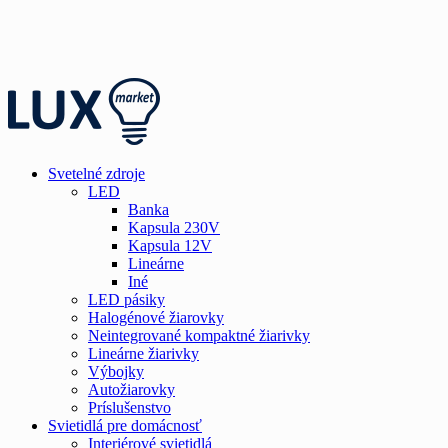
Svetelné zdroje
LED
Banka
Kapsula 230V
Kapsula 12V
Lineárne
Iné
LED pásiky
Halogénové žiarovky
Neintegrované kompaktné žiarivky
Lineárne žiarivky
Výbojky
Autožiarovky
Príslušenstvo
Svietidlá pre domácnosť
Interiérové svietidlá