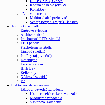
Káble CYKY, CYSY
Koaxiálne káble (cievky)
Konektory
TV a Multimedia
Multimediálné prehrávače
Set top boxy a TV príslušenstvo
Technické svietidlá
Rastrové svietidlá
Architektonické
Prachotesné LED svietidlá
LED panely
Prachotesné svietidlá
Líniové svietidlá
Plafóny (aj pivničné)
Downlight
Lištový systém
High Bay
Reflektory
Núdzové svietidlá
Iné
Elektro-inštalačný materiál
Istiace a rozvodné zariadenia
Krabice a elektrické rozvádzače
Modulárne zariadenia
Výkonové zariadenie