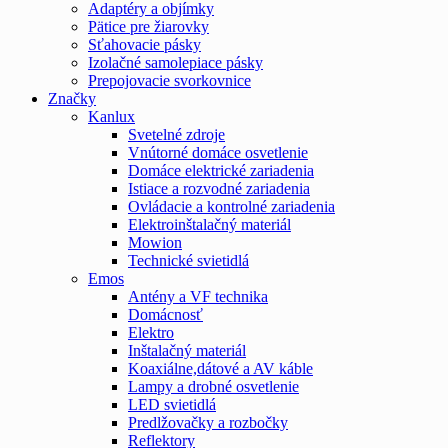
Adaptéry a objímky
Pätice pre žiarovky
Sťahovacie pásky
Izolačné samolepiace pásky
Prepojovacie svorkovnice
Značky
Kanlux
Svetelné zdroje
Vnútorné domáce osvetlenie
Domáce elektrické zariadenia
Istiace a rozvodné zariadenia
Ovládacie a kontrolné zariadenia
Elektroinštalačný materiál
Mowion
Technické svietidlá
Emos
Antény a VF technika
Domácnosť
Elektro
Inštalačný materiál
Koaxiálne,dátové a AV káble
Lampy a drobné osvetlenie
LED svietidlá
Predlžovačky a rozbočky
Reflektory