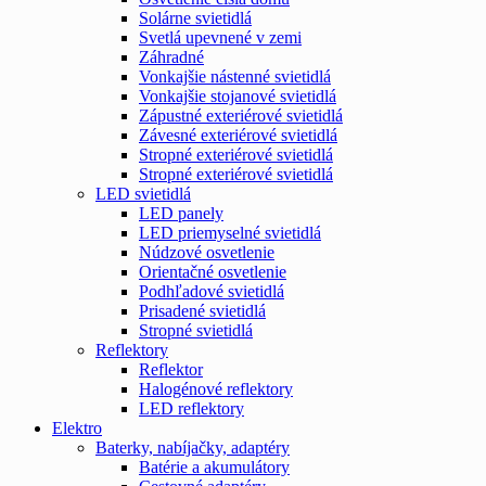
Solárne svietidlá
Svetlá upevnené v zemi
Záhradné
Vonkajšie nástenné svietidlá
Vonkajšie stojanové svietidlá
Zápustné exteriérové svietidlá
Závesné exteriérové svietidlá
Stropné exteriérové svietidlá
Stropné exteriérové svietidlá
LED svietidlá
LED panely
LED priemyselné svietidlá
Núdzové osvetlenie
Orientačné osvetlenie
Podhľadové svietidlá
Prisadené svietidlá
Stropné svietidlá
Reflektory
Reflektor
Halogénové reflektory
LED reflektory
Elektro
Baterky, nabíjačky, adaptéry
Batérie a akumulátory