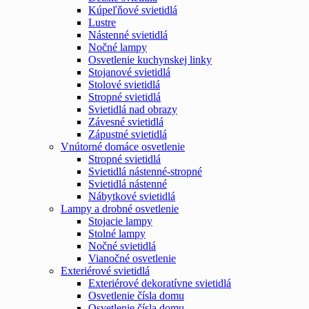
Kúpeľňové svietidlá
Lustre
Nástenné svietidlá
Nočné lampy
Osvetlenie kuchynskej linky
Stojanové svietidlá
Stolové svietidlá
Stropné svietidlá
Svietidlá nad obrazy
Závesné svietidlá
Zápustné svietidlá
Vnútorné domáce osvetlenie
Stropné svietidlá
Svietidlá nástenné-stropné
Svietidlá nástenné
Nábytkové svietidlá
Lampy a drobné osvetlenie
Stojacie lampy
Stolné lampy
Nočné svietidlá
Vianočné osvetlenie
Exteriérové svietidlá
Exteriérové dekoratívne svietidlá
Osvetlenie čísla domu
Osvetlenie čísla domu