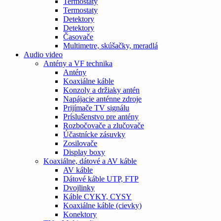
Termostaty
Termostaty
Detektory
Detektory
Časovače
Multimetre, skúšačky, meradlá
Audio video
Antény a VF technika
Antény
Koaxiálne káble
Konzoly a držiaky antén
Napájacie anténne zdroje
Prijímače TV signálu
Príslušenstvo pre antény
Rozbočovače a zlučovače
Účastnícke zásuvky
Zosilovače
Display boxy
Koaxiálne, dátové a AV káble
AV káble
Dátové káble UTP, FTP
Dvojlinky
Káble CYKY, CYSY
Koaxiálne káble (cievky)
Konektory