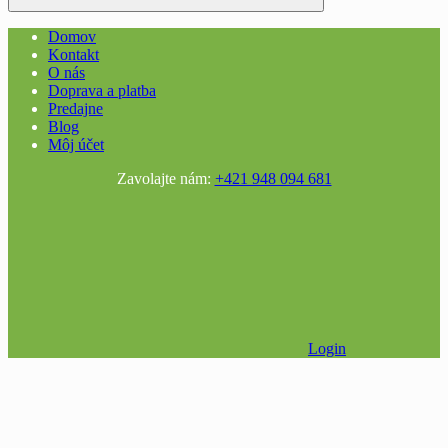
Domov
Kontakt
O nás
Doprava a platba
Predajne
Blog
Môj účet
Zavolajte nám:
+421 948 094 681
Login