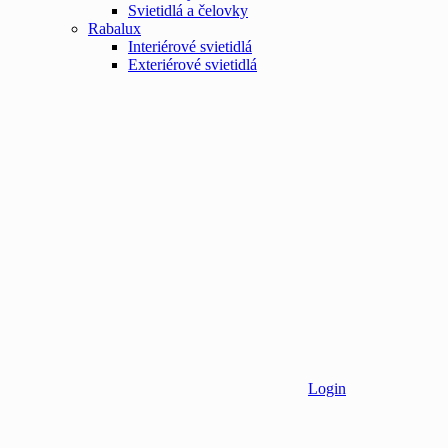
Svietidlá a čelovky
Rabalux
Interiérové svietidlá
Exteriérové svietidlá
Login