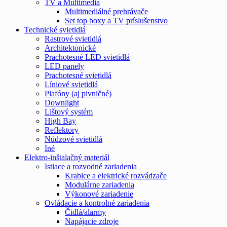
TV a Multimedia
Multimediálné prehrávače
Set top boxy a TV príslušenstvo
Technické svietidlá
Rastrové svietidlá
Architektonické
Prachotesné LED svietidlá
LED panely
Prachotesné svietidlá
Líniové svietidlá
Plafóny (aj pivničné)
Downlight
Lištový systém
High Bay
Reflektory
Núdzové svietidlá
Iné
Elektro-inštalačný materiál
Istiace a rozvodné zariadenia
Krabice a elektrické rozvádzače
Modulárne zariadenia
Výkonové zariadenie
Ovládacie a kontrolné zariadenia
Čidlá/alarmy
Napájacie zdroje