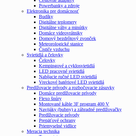
Cestovné adaptéry
Powerbanky a zdroje
Elektronika pre domácnosť
Budíky
Digitálne teplomery
Digitálne váhy a minútky
Domáce videovrátniky
Domový bezdrôtový zvonček
Meteorologické stanice
Čističe vzduchu
Svietidlá a čelovky
Čelovky
Kempingové a cyklosvietidlá
LED pracovné svietidlá
Nabíjacie ručné LED svietidlá
Vreckové batériové LED svietidlá
Predlžovacie prívody a rozbočovacie zásuvky
Domáce predlžovacie prívody
Flexo šnúry
Montované káble 3F program 400 V
Navijáky (bubny) a záhradné predlžovačky
Predlžovacie prívody
Prepäťové ochrany
Priemyselné vidlice
Meracia technika