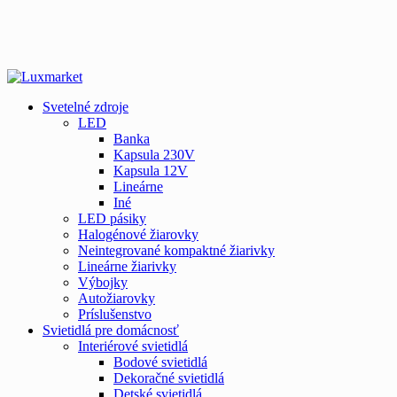
Svetelné zdroje
LED
Banka
Kapsula 230V
Kapsula 12V
Lineárne
Iné
LED pásiky
Halogénové žiarovky
Neintegrované kompaktné žiarivky
Lineárne žiarivky
Výbojky
Autožiarovky
Príslušenstvo
Svietidlá pre domácnosť
Interiérové svietidlá
Bodové svietidlá
Dekoračné svietidlá
Detské svietidlá