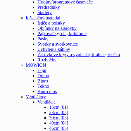
Hodiny/programové časovače
Predradníky
Štartéry
Inštalačný materiál
Ističe a poistky
Objímky na žiarovky
Pájkovačky, cín, kolofónie
Pásky
Svorky a svorkovnice
Uchytenia káblov
Zásuvkové kryty a vypínače, krabice, viečka
Rozbočky
MOWION
Logi
Domo
Biuro
Tekno
Biuro plus
Ventilátory
Ventilácia
15cm [01]
23cm [02]
30cm [03]
40cm [04]
46cm [05]