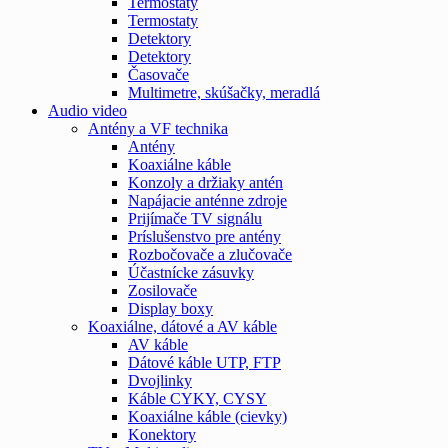
Termostaty
Termostaty
Detektory
Detektory
Časovače
Multimetre, skúšačky, meradlá
Audio video
Antény a VF technika
Antény
Koaxiálne káble
Konzoly a držiaky antén
Napájacie anténne zdroje
Prijímače TV signálu
Príslušenstvo pre antény
Rozbočovače a zlučovače
Účastnícke zásuvky
Zosilovače
Display boxy
Koaxiálne, dátové a AV káble
AV káble
Dátové káble UTP, FTP
Dvojlinky
Káble CYKY, CYSY
Koaxiálne káble (cievky)
Konektory