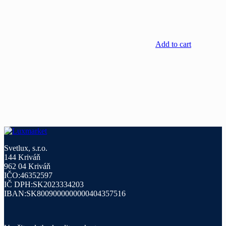
Add to cart
Svetlux, s.r.o.
144 Kriváň
962 04 Kriváň
IČO:46352597
IČ DPH:SK2023334203
IBAN:SK8009000000000404357516