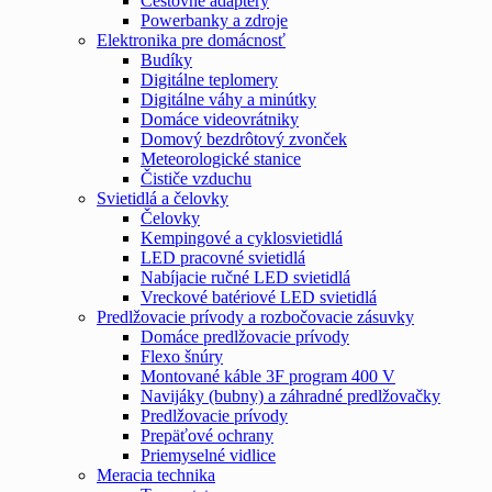
Cestovné adaptéry
Powerbanky a zdroje
Elektronika pre domácnosť
Budíky
Digitálne teplomery
Digitálne váhy a minútky
Domáce videovrátniky
Domový bezdrôtový zvonček
Meteorologické stanice
Čističe vzduchu
Svietidlá a čelovky
Čelovky
Kempingové a cyklosvietidlá
LED pracovné svietidlá
Nabíjacie ručné LED svietidlá
Vreckové batériové LED svietidlá
Predlžovacie prívody a rozbočovacie zásuvky
Domáce predlžovacie prívody
Flexo šnúry
Montované káble 3F program 400 V
Navijáky (bubny) a záhradné predlžovačky
Predlžovacie prívody
Prepäťové ochrany
Priemyselné vidlice
Meracia technika