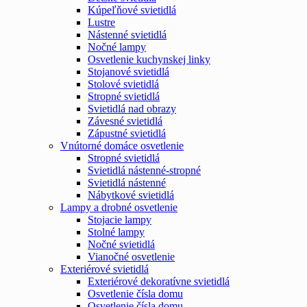
Kúpeľňové svietidlá
Lustre
Nástenné svietidlá
Nočné lampy
Osvetlenie kuchynskej linky
Stojanové svietidlá
Stolové svietidlá
Stropné svietidlá
Svietidlá nad obrazy
Závesné svietidlá
Zápustné svietidlá
Vnútorné domáce osvetlenie
Stropné svietidlá
Svietidlá nástenné-stropné
Svietidlá nástenné
Nábytkové svietidlá
Lampy a drobné osvetlenie
Stojacie lampy
Stolné lampy
Nočné svietidlá
Vianočné osvetlenie
Exteriérové svietidlá
Exteriérové dekoratívne svietidlá
Osvetlenie čísla domu
Osvetlenie čísla domu