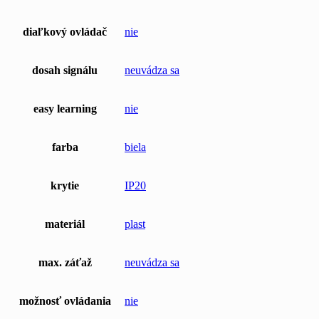
diaľkový ovládač
nie
dosah signálu
neuvádza sa
easy learning
nie
farba
biela
krytie
IP20
materiál
plast
max. záťaž
neuvádza sa
možnosť ovládania
nie