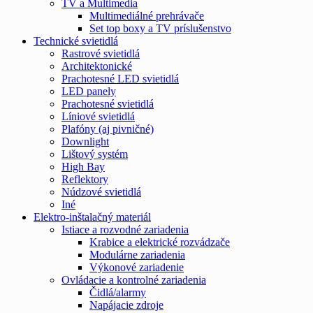
TV a Multimedia
Multimediálné prehrávače
Set top boxy a TV príslušenstvo
Technické svietidlá
Rastrové svietidlá
Architektonické
Prachotesné LED svietidlá
LED panely
Prachotesné svietidlá
Líniové svietidlá
Plafóny (aj pivničné)
Downlight
Lištový systém
High Bay
Reflektory
Núdzové svietidlá
Iné
Elektro-inštalačný materiál
Istiace a rozvodné zariadenia
Krabice a elektrické rozvádzače
Modulárne zariadenia
Výkonové zariadenie
Ovládacie a kontrolné zariadenia
Čidlá/alarmy
Napájacie zdroje