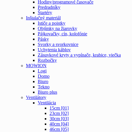
Hodiny/programové časovače
Predradníky
Štartéry
Inštalačný materiál
Ističe a poistky
Objímky na žiarovky
Pájkovačky, cín, kolofónie
Pásky
Svorky a svorkovnice
Uchytenia káblov
Zásuvkové kryty a vypínače, krabice, viečka
Rozbočky
MOWION
Logi
Domo
Biuro
Tekno
Biuro plus
Ventilátory
Ventilácia
15cm [01]
23cm [02]
30cm [03]
40cm [04]
46cm [05]