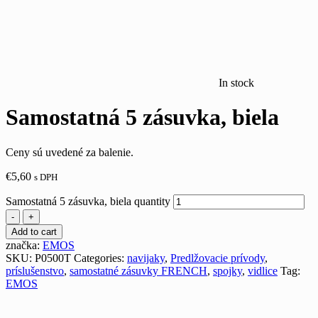
In stock
Samostatná 5 zásuvka, biela
Ceny sú uvedené za balenie.
€
5,60
s DPH
Samostatná 5 zásuvka, biela quantity
-
+
Add to cart
značka:
EMOS
SKU:
P0500T
Categories:
navijaky
,
Predlžovacie prívody
,
príslušenstvo
,
samostatné zásuvky FRENCH
,
spojky
,
vidlice
Tag:
EMOS