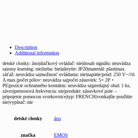
Description
Additional information
detské clonky: áno|diaľkový ovládač: nie|dosah signálu: neuvádza
sa|easy learning: nie|farba: biela|krytie: IP20|materiál: plast|max.
záťaž: neuvádza sa|možnosť ovládania: nie|napätie/prúd: 250 V~/16
A max.|počet pólov: neuvádza sa|počet zásuviek: 5× 2P +
PE|pozície ochranného kontaktu: neuvádza sa|predajný obal: 1 ks,
záves|prenosová frekvencia: nie|produkt: zásuvkové pole –
pripojenie pomocou svorkovnice|typ: FRENCH|vonkajšie použitie:
nie|vypínač: nie
detské clonky
áno
značka
EMOS