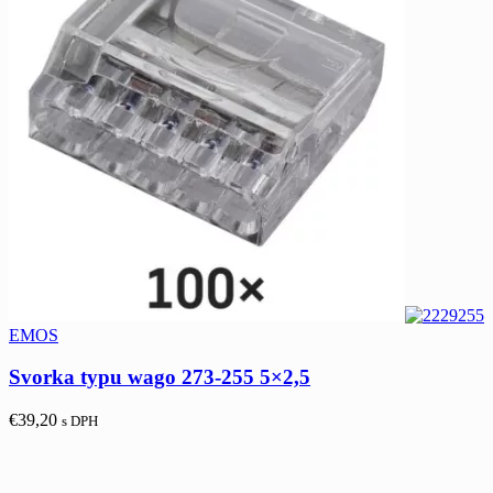
EMOS
Svorka typu wago 273-255 5×2,5
€
39,20
s DPH