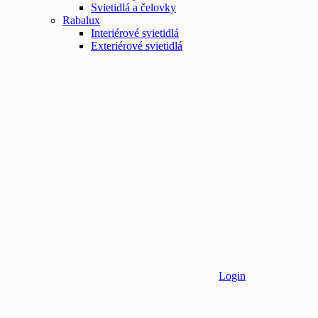
Svietidlá a čelovky
Rabalux
Interiérové svietidlá
Exteriérové svietidlá
Login