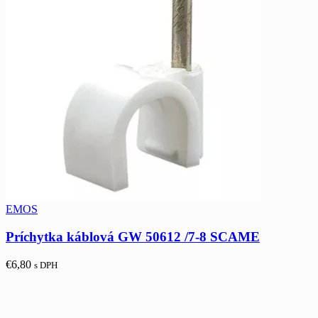
EMOS
Príchytka káblová GW 50612 /7-8 SCAME
€
6,80
s DPH