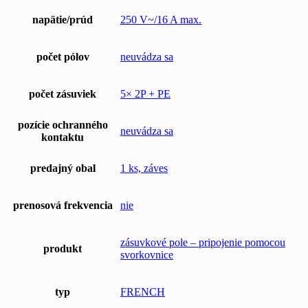
napätie/prúd
250 V~/16 A max.
počet pólov
neuvádza sa
počet zásuviek
5× 2P + PE
pozície ochranného
neuvádza sa
kontaktu
predajný obal
1 ks, záves
prenosová frekvencia
nie
zásuvkové pole – pripojenie pomocou
produkt
svorkovnice
typ
FRENCH