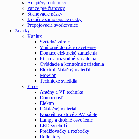
Adaptéry a objímky
Pätice pre žiarovky
Sťahovacie pásky
Izolačné samolepiace pásky
Prepojovacie svorkovnice
Značky
Kanlux
Svetelné zdroje
Vnútorné domáce osvetlenie
Domáce elektrické zariadenia
Istiace a rozvodné zariadenia
Ovládacie a kontrolné zariadenia
Elektroinštalačný materiál
Mowion
Technické svietidlá
Emos
Antény a VF technika
Domácnosť
Elektro
Inštalačný materiál
Koaxiálne,dátové a AV káble
Lampy a drobné osvetlenie
LED svietidlá
Predlžovačky a rozbočky
Reflektory