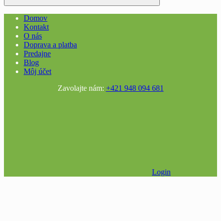
Domov
Kontakt
O nás
Doprava a platba
Predajne
Blog
Môj účet
Zavolajte nám:
+421 948 094 681
Login