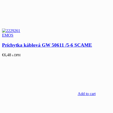
EMOS
Príchytka káblová GW 50611 /5-6 SCAME
€
6,48
s DPH
Add to cart