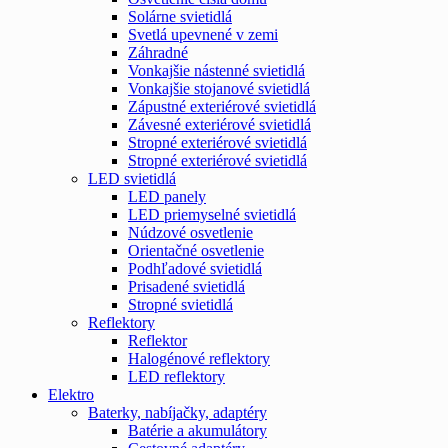
Solárne svietidlá
Svetlá upevnené v zemi
Záhradné
Vonkajšie nástenné svietidlá
Vonkajšie stojanové svietidlá
Zápustné exteriérové svietidlá
Závesné exteriérové svietidlá
Stropné exteriérové svietidlá
Stropné exteriérové svietidlá
LED svietidlá
LED panely
LED priemyselné svietidlá
Núdzové osvetlenie
Orientačné osvetlenie
Podhľadové svietidlá
Prisadené svietidlá
Stropné svietidlá
Reflektory
Reflektor
Halogénové reflektory
LED reflektory
Elektro
Baterky, nabíjačky, adaptéry
Batérie a akumulátory