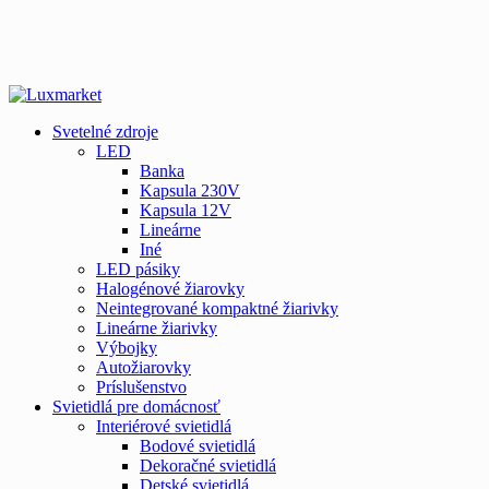
Svetelné zdroje
LED
Banka
Kapsula 230V
Kapsula 12V
Lineárne
Iné
LED pásiky
Halogénové žiarovky
Neintegrované kompaktné žiarivky
Lineárne žiarivky
Výbojky
Autožiarovky
Príslušenstvo
Svietidlá pre domácnosť
Interiérové svietidlá
Bodové svietidlá
Dekoračné svietidlá
Detské svietidlá